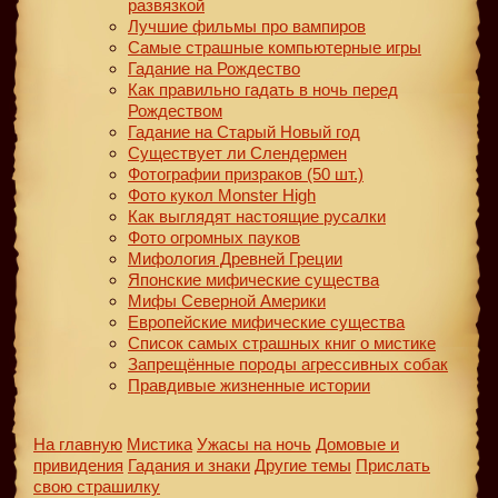
развязкой
Лучшие фильмы про вампиров
Самые страшные компьютерные игры
Гадание на Рождество
Как правильно гадать в ночь перед
Рождеством
Гадание на Старый Новый год
Существует ли Слендермен
Фотографии призраков (50 шт.)
Фото кукол Monster High
Как выглядят настоящие русалки
Фото огромных пауков
Мифология Древней Греции
Японские мифические существа
Мифы Северной Америки
Европейские мифические существа
Список самых страшных книг о мистике
Запрещённые породы агрессивных собак
Правдивые жизненные истории
На главную
Мистика
Ужасы на ночь
Домовые и
привидения
Гадания и знаки
Другие темы
Прислать
свою страшилку