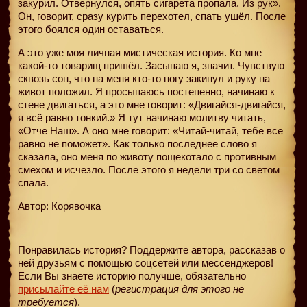
закурил. Отвернулся, опять сигарета пропала. Из рук».
Он, говорит, сразу курить перехотел, спать ушёл. После
этого боялся один оставаться.
А это уже моя личная мистическая история. Ко мне
какой-то товарищ пришёл. Засыпаю я, значит. Чувствую
сквозь сон, что на меня кто-то ногу закинул и руку на
живот положил. Я просыпаюсь постепенно, начинаю к
стене двигаться, а это мне говорит: «Двигайся-двигайся,
я всё равно тонкий.» Я тут начинаю молитву читать,
«Отче Наш». А оно мне говорит: «Читай-читай, тебе все
равно не поможет». Как только последнее слово я
сказала, оно меня по животу пощекотало с противным
смехом и исчезло. После этого я недели три со светом
спала.
Автор: Корявочка
Понравилась история? Поддержите автора, рассказав о
ней друзьям с помощью соцсетей или мессенджеров!
Если Вы знаете историю получше, обязательно
присылайте её нам
(
регистрация для этого не
требуется
).