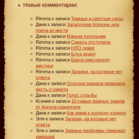
Новые комментарии:
Rimma
к записи
Темные и светлые силы
Дана
к записи
Загадочная болезнь или
порча из мести
Дана
к записи
Маньяк кукольник
Rimma
к записи
Смерть отступила
Rimma
к записи
НЛО помог
Rimma
к записи
Блуд водит
Rimma
к записи
Брата преследует
мистика
Rimma
к записи
Загадки, на которые нет
ответа
Дана
к записи
Осколки зеркала передали
весть о смерти
Дана
к записи
Голос судьбы
Ксения
к записи
10 самых важных знаков
от Ангела-хранителя
Дана
к записи
Как мама к колдуну ходила
Эля
к записи
Загадки, на которые нет
ответа
Эля
к записи
Земные проблемы тревожат
умерших