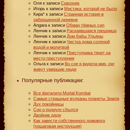
Оля
к записи
Сквозняк
Игорь
к записи
Мистика, которой не было
Кира*
к записи
Странная история в
заброшенной деревне
Angara
к записи
Обман тёмных сил
Ленчик
к записи
Раскаявшаяся грешница
Ленчик
к записи
Дом бабы Ульяны
Ленчик
к записи
Чистка дома соленой
водой и молитвой
Ленчик
к записи
Преступника тянет на
место преступления
Ольга
к записи
Во сне я видела мир, где
живут умершие люди
Популярные публикации:
Все фаталити Mortal Kombat
Самые страшные вулканы планеты Земля
Дух покойницы
Сон о подруге сбылся
Двойник дяди
Как завести собственного домового
(пошаговая инструкция)