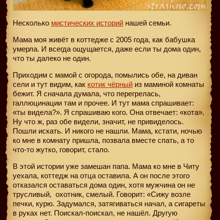
Несколько
мистических историй
нашей семьи.
Мама моя живёт в коттедже с 2005 года, как бабушка
умерла. И всегда ощущается, даже если ты дома один,
что ты далеко не один.
Приходим с мамой с огорода, помылись обе, на диван
сели и тут видим, как
котик чёрный
из маминой комнаты
бежит. Я сначала думала, что перегрелась,
галлюцинации там и прочее. И тут мама спрашивает:
«ты видела?». Я спрашиваю кого. Она отвечает: «кота».
Ну что ж, раз обе видели, значит, не привиделось.
Пошли искать. И никого не нашли. Мама, кстати, ночью
ко мне в комнату пришла, позвала вместе спать, а то
что-то жутко, говорит, стало.
В этой истории уже замешан папа. Мама ко мне в Читу
уехала, коттедж на отца оставила. А он после этого
отказался оставаться дома один, хотя мужчина он не
трусливый,
охотник, смелый. Говорит: «Сижу возле
печки, курю. Задумался, затягиваться начал, а сигареты
в руках нет. Поискал-поискал, не нашёл. Другую