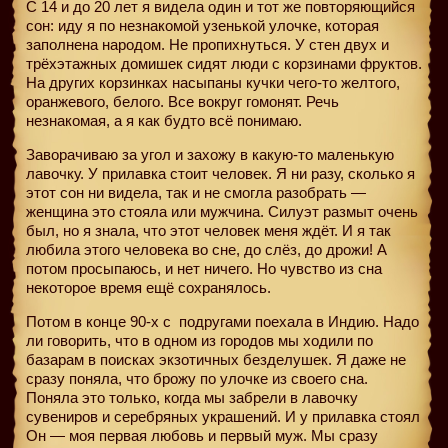
С 14 и до 20 лет я видела один и тот же повторяющийся
сон: иду я по незнакомой узенькой улочке, которая
заполнена народом. Не пропихнуться. У стен двух и
трёхэтажных домишек сидят люди с корзинами фруктов.
На других корзинках насыпаны кучки чего-то желтого,
оранжевого, белого. Все вокруг гомонят. Речь
незнакомая, а я как будто всё понимаю.
Заворачиваю за угол и захожу в какую-то маленькую
лавочку. У прилавка стоит человек. Я ни разу, сколько я
этот сон ни видела, так и не смогла разобрать —
женщина это стояла или мужчина. Силуэт размыт очень
был, но я знала, что этот человек меня ждёт. И я так
любила этого человека во сне, до слёз, до дрожи! А
потом просыпаюсь, и нет ничего. Но чувство из сна
некоторое время ещё сохранялось.
Потом в конце 90-х с
подругами поехала в Индию. Надо
ли говорить, что в одном из городов мы ходили по
базарам в поисках экзотичных безделушек. Я даже не
сразу поняла, что брожу по улочке из своего сна.
Поняла это только, когда мы забрели в лавочку
сувениров и серебряных украшений. И у прилавка стоял
Он — моя первая любовь и первый муж. Мы сразу