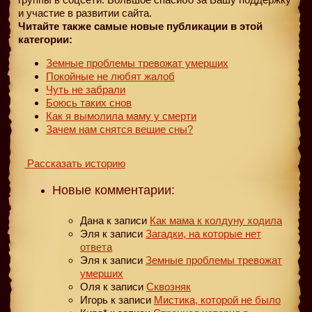
и участие в развитии сайта.
Читайте также самые новые публикации в этой
категории:
Земные проблемы тревожат умерших
Покойные не любят жалоб
Чуть не забрали
Боюсь таких снов
Как я вымолила маму у смерти
Зачем нам снятся вещие сны?
Рассказать историю
Новые комментарии:
Дана
к записи
Как мама к колдуну ходила
Эля
к записи
Загадки, на которые нет
ответа
Эля
к записи
Земные проблемы тревожат
умерших
Оля
к записи
Сквозняк
Игорь
к записи
Мистика, которой не было