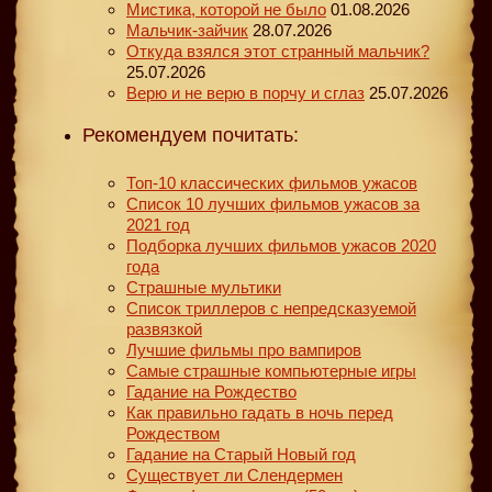
Мистика, которой не было
01.08.2026
Мальчик-зайчик
28.07.2026
Откуда взялся этот странный мальчик?
25.07.2026
Верю и не верю в порчу и сглаз
25.07.2026
Рекомендуем почитать:
Топ-10 классических фильмов ужасов
Список 10 лучших фильмов ужасов за
2021 год
Подборка лучших фильмов ужасов 2020
года
Страшные мультики
Список триллеров с непредсказуемой
развязкой
Лучшие фильмы про вампиров
Самые страшные компьютерные игры
Гадание на Рождество
Как правильно гадать в ночь перед
Рождеством
Гадание на Старый Новый год
Существует ли Слендермен