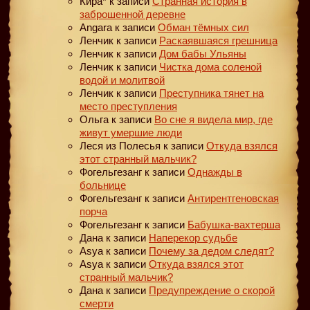
Кира*
к записи
Странная история в
заброшенной деревне
Angara
к записи
Обман тёмных сил
Ленчик
к записи
Раскаявшаяся грешница
Ленчик
к записи
Дом бабы Ульяны
Ленчик
к записи
Чистка дома соленой
водой и молитвой
Ленчик
к записи
Преступника тянет на
место преступления
Ольга
к записи
Во сне я видела мир, где
живут умершие люди
Леся из Полесья
к записи
Откуда взялся
этот странный мальчик?
Фогельгезанг
к записи
Однажды в
больнице
Фогельгезанг
к записи
Антирентгеновская
порча
Фогельгезанг
к записи
Бабушка-вахтерша
Дана
к записи
Наперекор судьбе
Asya
к записи
Почему за дедом следят?
Asya
к записи
Откуда взялся этот
странный мальчик?
Дана
к записи
Предупреждение о скорой
смерти