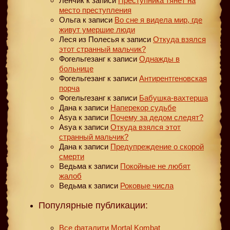
Ленчик
к записи
Преступника тянет на
место преступления
Ольга
к записи
Во сне я видела мир, где
живут умершие люди
Леся из Полесья
к записи
Откуда взялся
этот странный мальчик?
Фогельгезанг
к записи
Однажды в
больнице
Фогельгезанг
к записи
Антирентгеновская
порча
Фогельгезанг
к записи
Бабушка-вахтерша
Дана
к записи
Наперекор судьбе
Asya
к записи
Почему за дедом следят?
Asya
к записи
Откуда взялся этот
странный мальчик?
Дана
к записи
Предупреждение о скорой
смерти
Ведьма
к записи
Покойные не любят
жалоб
Ведьма
к записи
Роковые числа
Популярные публикации:
Все фаталити Mortal Kombat