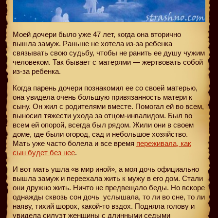
Моей дочери было уже 47 лет, когда она вторично
вышла замуж. Раньше не хотела из-за ребенка
связывать свою судьбу, чтобы не ранить ее душу чужим
человеком. Так бывает с матерями — жертвовать собой
из-за ребенка.
Когда парень дочери познакомил ее со своей матерью,
она увидела очень большую привязанность матери к
сыну. Он жил с родителями вместе. Помогал ей во всем,
выносил тяжести ухода за отцом-инвалидом. Был во
всем ей опорой, всегда был рядом. Жили они в своем
доме, где были огород, сад и небольшое хозяйство.
Мать уже часто болела и все время
переживала, как
сын будет без нее
.
И вот мать ушла «в мир иной», а моя дочь официально
вышла замуж и переехала жить к мужу в его дом. Стали
они дружно жить. Ничто не предвещало беды. Но вскоре
однажды сквозь сон дочь
услышала, то ли во сне, то ли
наяву, тихий шорох, какой-то вздох. Подняла голову и
увидела силуэт женщины с длинными седыми