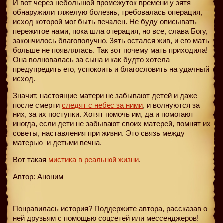
И вот через небольшой промежуток времени у зятя
обнаружили тяжелую болезнь, требовалась операция,
исход которой мог быть печален. Не буду описывать
пережитое нами, пока шла операция, но все, слава Богу,
закончилось благополучно. Зять остался жив, и его мать
больше не появлялась. Так вот почему мать приходила!
Она волновалась за сына и как будто хотела
предупредить его, успокоить и благословить на удачный
исход.
Значит, настоящие матери не забывают детей и даже
после смерти
следят с небес за ними
, и волнуются за
них, за их поступки. Хотят помочь им, да и помогают
иногда, если дети не забывают своих матерей, помнят их
советы, наставления при жизни. Это связь между
матерью
и детьми вечна.
Вот такая
мистика в реальной жизни
.
Автор: Аноним
Понравилась история? Поддержите автора, рассказав о
ней друзьям с помощью соцсетей или мессенджеров!