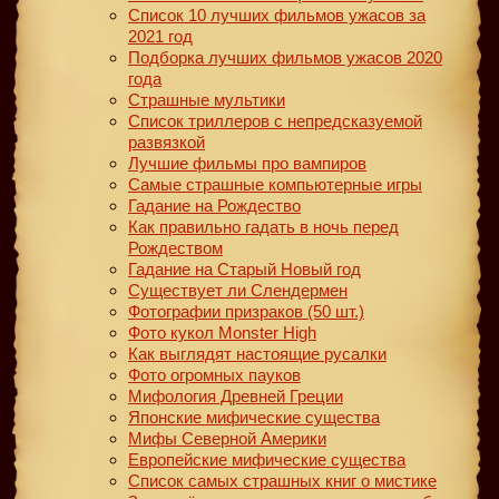
Список 10 лучших фильмов ужасов за
2021 год
Подборка лучших фильмов ужасов 2020
года
Страшные мультики
Список триллеров с непредсказуемой
развязкой
Лучшие фильмы про вампиров
Самые страшные компьютерные игры
Гадание на Рождество
Как правильно гадать в ночь перед
Рождеством
Гадание на Старый Новый год
Существует ли Слендермен
Фотографии призраков (50 шт.)
Фото кукол Monster High
Как выглядят настоящие русалки
Фото огромных пауков
Мифология Древней Греции
Японские мифические существа
Мифы Северной Америки
Европейские мифические существа
Список самых страшных книг о мистике