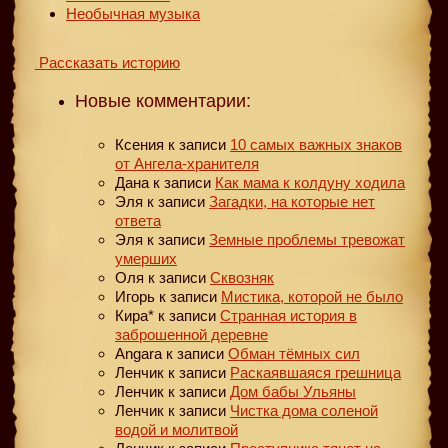
Необычная музыка
Рассказать историю
Новые комментарии:
Ксения
к записи
10 самых важных знаков
от Ангела-хранителя
Дана
к записи
Как мама к колдуну ходила
Эля
к записи
Загадки, на которые нет
ответа
Эля
к записи
Земные проблемы тревожат
умерших
Оля
к записи
Сквозняк
Игорь
к записи
Мистика, которой не было
Кира*
к записи
Странная история в
заброшенной деревне
Angara
к записи
Обман тёмных сил
Ленчик
к записи
Раскаявшаяся грешница
Ленчик
к записи
Дом бабы Ульяны
Ленчик
к записи
Чистка дома соленой
водой и молитвой