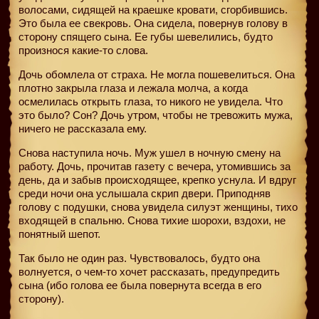
волосами, сидящей на краешке кровати, сгорбившись.
Это была ее свекровь. Она сидела, повернув голову в
сторону спящего сына. Ее губы шевелились, будто
произнося какие-то слова.
Дочь обомлела от страха. Не могла пошевелиться. Она
плотно закрыла глаза и лежала молча, а когда
осмелилась открыть глаза, то никого не увидела. Что
это было? Сон? Дочь утром, чтобы не тревожить мужа,
ничего не рассказала ему.
Снова наступила ночь. Муж ушел в ночную смену на
работу. Дочь, прочитав газету с вечера, утомившись за
день, да и забыв происходящее, крепко уснула. И вдруг
среди ночи она услышала скрип двери. Приподняв
голову с подушки, снова увидела силуэт женщины, тихо
входящей в спальню. Снова тихие шорохи, вздохи, не
понятный шепот.
Так было не один раз. Чувствовалось, будто она
волнуется, о чем-то хочет рассказать, предупредить
сына (ибо голова ее была повернута всегда в его
сторону).