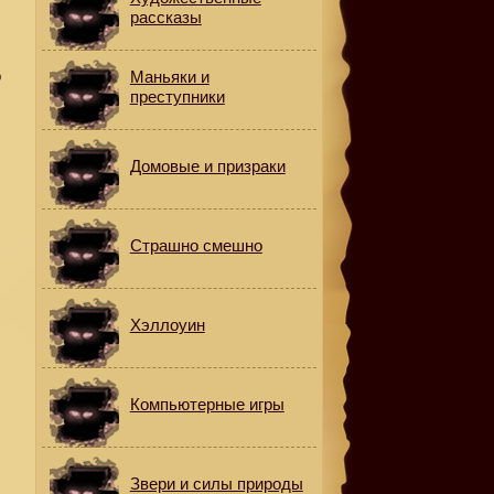
рассказы
о
Маньяки и
преступники
Домовые и призраки
Страшно смешно
Хэллоуин
Компьютерные игры
Звери и силы природы