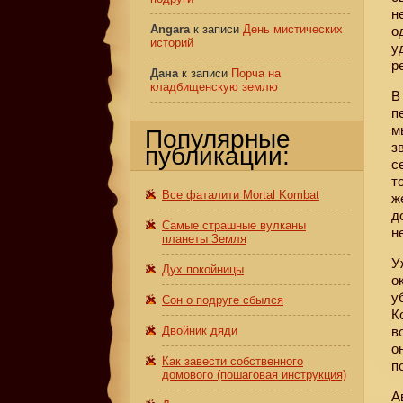
н
Angara
к записи
День мистических
о
историй
у
р
Дана
к записи
Порча на
кладбищенскую землю
В
п
м
Популярные
з
публикации:
с
т
Все фаталити Mortal Kombat
ж
д
Самые страшные вулканы
н
планеты Земля
У
Дух покойницы
о
у
Сон о подруге сбылся
К
Двойник дяди
в
о
Как завести собственного
п
домового (пошаговая инструкция)
А