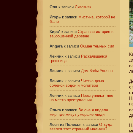
Оля
к записи
Сквозняк
Игорь
к записи
Мистика, которой не
было
Кира*
к записи
Странная история в
заброшенной деревне
Angara
к записи
Обман тёмных сил
К
Ленчик
к записи
Раскаявшаяся
д
грешница
в
Ленчик
к записи
Дом бабы Ульяны
л
Ленчик
к записи
Чистка дома
Д
соленой водой и молитвой
с
с
Ленчик
к записи
Преступника тянет
Н
на место преступления
н
в
Ольга
к записи
Во сне я видела
мир, где живут умершие люди
д
Леся из Полесья
к записи
Откуда
Н
взялся этот странный мальчик?
м