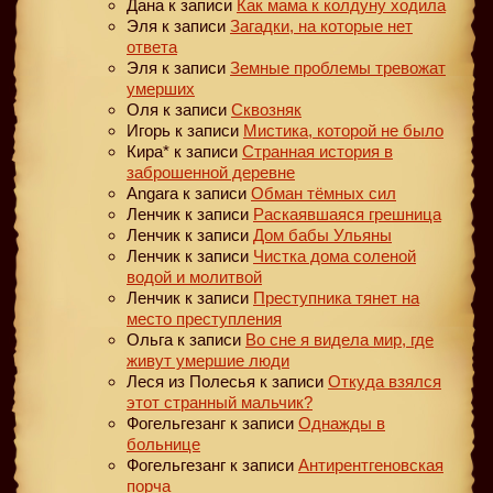
Дана
к записи
Как мама к колдуну ходила
Эля
к записи
Загадки, на которые нет
ответа
Эля
к записи
Земные проблемы тревожат
умерших
Оля
к записи
Сквозняк
Игорь
к записи
Мистика, которой не было
Кира*
к записи
Странная история в
заброшенной деревне
Angara
к записи
Обман тёмных сил
Ленчик
к записи
Раскаявшаяся грешница
Ленчик
к записи
Дом бабы Ульяны
Ленчик
к записи
Чистка дома соленой
водой и молитвой
Ленчик
к записи
Преступника тянет на
место преступления
Ольга
к записи
Во сне я видела мир, где
живут умершие люди
Леся из Полесья
к записи
Откуда взялся
этот странный мальчик?
Фогельгезанг
к записи
Однажды в
больнице
Фогельгезанг
к записи
Антирентгеновская
порча