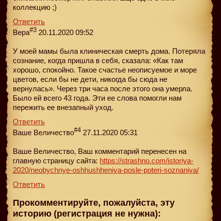
коллекцию ;)
Ответить
#3
Вера
20.11.2020 09:52
У моей мамы была клиническая смерть дома. Потеряла
сознание, когда пришла в себя, сказала: «Как там
хорошо, спокойно. Такое счастье неописуемое и море
цветов, если бы не дети, никогда бы сюда не
вернулась». Через три часа после этого она умерла.
Было ей всего 43 года. Эти ее слова помогли нам
пережить ее внезапный уход.
Ответить
#4
Ваше Величество
27.11.2020 05:31
Ваше Величество, Ваш комментарий перенесен на
главную страницу сайта:
https://strashno.com/istoriya-
2020/neobychnye-oshhushheniya-posle-poteri-soznaniya/
Ответить
Прокомментируйте, пожалуйста, эту
историю (регистрация не нужна):