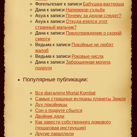
Фогельгезанг
к записи
Бабушка-вахтерша
Дана
к записи
Наперекор судьбе
Asya
к записи
Почему за дедом следят?
Asya
к записи
Откуда взялся этот
странный мальчик?
Дана
к записи
Предупреждение о скорой
смерти
Ведьма
к записи
Покойные не любят
жалоб
Ведьма
к записи
Роковые числа
Дана
к записи
Заброшенная могила
подруги
Популярные публикации:
Все фаталити Mortal Kombat
Самые страшные вулканы планеты Земля
Дух покойницы
Сон о подруге сбылся
Двойник дяди
Как завести собственного домового
(пошаговая инструкция)
Другие параллели