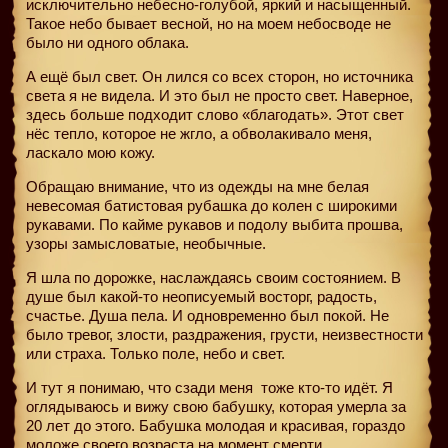
исключительно небесно-голубой, яркий и насыщенный.
Такое небо бывает весной, но на моем небосводе не
было ни одного облака.
А ещё был свет. Он лился со всех сторон, но источника
света я не видела. И это был не просто свет. Наверное,
здесь больше подходит слово «благодать». Этот свет
нёс тепло, которое не жгло, а обволакивало меня,
ласкало мою кожу.
Обращаю внимание, что из одежды на мне белая
невесомая батистовая рубашка до колен с широкими
рукавами. По кайме рукавов и подолу выбита прошва,
узоры замысловатые, необычные.
Я шла по дорожке, наслаждаясь своим состоянием. В
душе был какой-то неописуемый восторг, радость,
счастье. Душа пела. И одновременно был покой. Не
было тревог, злости, раздражения, грусти, неизвестности
или страха. Только поле, небо и свет.
И тут я понимаю, что сзади меня
тоже кто-то идёт. Я
оглядываюсь и вижу свою бабушку, которая умерла за
20 лет до этого. Бабушка молодая и красивая, гораздо
моложе своего возраста на момент смерти.