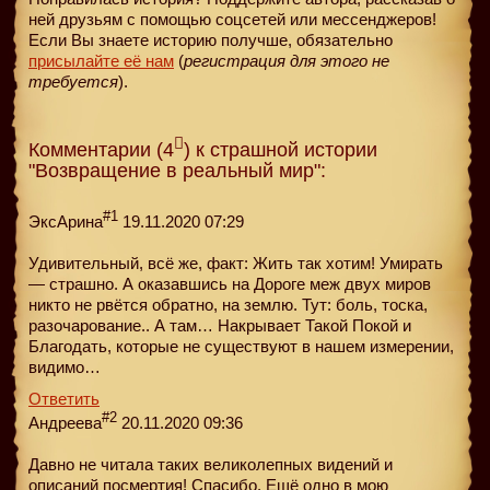
ней друзьям с помощью соцсетей или мессенджеров!
Если Вы знаете историю получше, обязательно
присылайте её нам
(
регистрация для этого не
требуется
).
Комментарии (4
) к страшной истории
"Возвращение в реальный мир":
#1
ЭксАрина
19.11.2020 07:29
Удивительный, всё же, факт: Жить так хотим! Умирать
— страшно. А оказавшись на Дороге меж двух миров
никто не рвётся обратно, на землю. Тут: боль, тоска,
разочарование.. А там… Накрывает Такой Покой и
Благодать, которые не существуют в нашем измерении,
видимо…
Ответить
#2
Андреева
20.11.2020 09:36
Давно не читала таких великолепных видений и
описаний посмертия! Спасибо. Ещё одно в мою