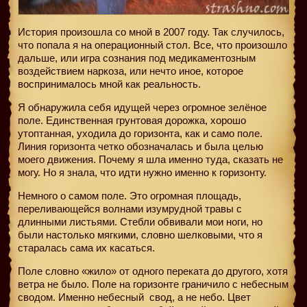
История произошла со мной в 2007 году. Так случилось,
что попала я на операционный стол. Все, что произошло
дальше, или игра сознания под медикаментозным
воздействием наркоза, или нечто иное, которое
воспринималось мной как реальность.
Я обнаружила себя идущей через огромное зелёное
поле. Единственная грунтовая дорожка, хорошо
утоптанная, уходила до горизонта, как и само поле.
Линия горизонта четко обозначалась и была целью
моего движения. Почему я шла именно туда, сказать не
могу. Но я знала, что идти нужно именно к горизонту.
Немного о самом поле. Это огромная площадь,
переливающейся волнами изумрудной травы с
длинными листьями. Стебли обвивали мои ноги, но
были настолько мягкими, словно шелковыми, что я
старалась сама их касаться.
Поле словно «жило» от одного переката до другого, хотя
ветра не было. Поле на горизонте граничило с небесным
сводом. Именно небесный
свод, а не небо. Цвет