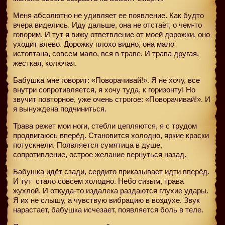
Меня абсолютно не удивляет ее появление. Как будто
вчера виделись. Иду дальше, она не отстаёт, о чем-то
говорим. И тут я вижу ответвление от моей дорожки, оно
уходит влево. Дорожку плохо видно, она мало
истоптана, совсем мало, вся в траве. И трава другая,
жесткая, колючая.
Бабушка мне говорит: «Поворачивай!». Я не хочу, все
внутри сопротивляется, я хочу туда, к горизонту! Но
звучит повторное, уже очень строгое: «Поворачивай!». И
я вынуждена подчиниться.
Трава режет мои ноги, стебли цепляются, я с трудом
продвигаюсь вперёд. Становится холодно, яркие краски
потускнели. Появляется сумятица в душе,
сопротивление, острое желание вернуться назад.
Бабушка идёт сзади, сердито приказывает идти вперёд.
И тут
стало совсем холодно. Небо сизым, трава
жухлой. И откуда-то издалека раздаются глухие удары.
Я их не слышу, а чувствую вибрацию в воздухе. Звук
нарастает, бабушка исчезает, появляется боль в теле.