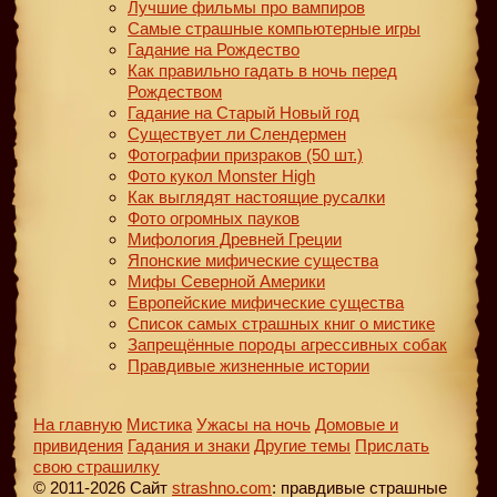
Лучшие фильмы про вампиров
Самые страшные компьютерные игры
Гадание на Рождество
Как правильно гадать в ночь перед
Рождеством
Гадание на Старый Новый год
Существует ли Слендермен
Фотографии призраков (50 шт.)
Фото кукол Monster High
Как выглядят настоящие русалки
Фото огромных пауков
Мифология Древней Греции
Японские мифические существа
Мифы Северной Америки
Европейские мифические существа
Список самых страшных книг о мистике
Запрещённые породы агрессивных собак
Правдивые жизненные истории
На главную
Мистика
Ужасы на ночь
Домовые и
привидения
Гадания и знаки
Другие темы
Прислать
свою страшилку
© 2011-2026 Сайт
strashno.com
: правдивые страшные