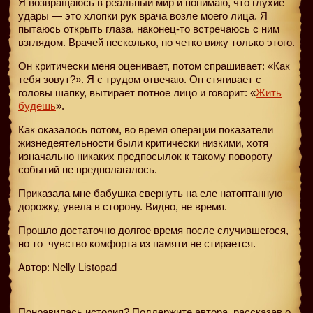
Я возвращаюсь в реальный мир и понимаю, что глухие
удары — это хлопки рук врача возле моего лица. Я
пытаюсь открыть глаза, наконец-то встречаюсь с ним
взглядом. Врачей несколько, но четко вижу только этого.
Он критически меня оценивает, потом спрашивает: «Как
тебя зовут?». Я с трудом отвечаю. Он стягивает с
головы шапку, вытирает потное лицо и говорит: «
Жить
будешь
».
Как оказалось потом, во время операции показатели
жизнедеятельности были критически низкими, хотя
изначально никаких предпосылок к такому повороту
событий не предполагалось.
Приказала мне бабушка свернуть на еле натоптанную
дорожку, увела в сторону. Видно, не время.
Прошло достаточно долгое время после случившегося,
но то
чувство комфорта из памяти не стирается.
Автор: Nelly Listopad
Понравилась история? Поддержите автора, рассказав о