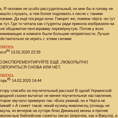
а. Я человек не особо рассудительный, но мне бы в голову не
ришло слушать, а тем более подпевать к песне с такими
ловами. Да ещё посреди ночи. Говорят же, помяни чёрта -он тут
ак тут. Где то читала как студенты ради прикола изобразили на
кне общежития пентаграмму перевёрнутую. Потом у всех
роживающих в комнате были большие неприятности. Лучше
ействительно не играть с этими силами
тветить
#4
юся
13.02.2020 22:39
ОЭКСПЕРЕМЕНТИРУЙТЕ ЕЩЁ ,ЛЮБОПЫТНО
ОВТОРИТЬСЯ СНОВА ИЛИ НЕТ.
тветить
#5
горь
14.02.2020 14:44
втору спасибо за поучительный рассказ! В одной Украинской
ародной сказке вычитал не менее поучительное наставление,
оторое звучало примерно так: «Бога уважай, но и Черта не
бижай! » А сюжет таков: некий кузнец-живописец (отнюдь не
акула, из вечеров на хуторе близ Диканьки) иконы и прочие
ивописные библейские сюжеты писал (впрочем, как и Вакула), а