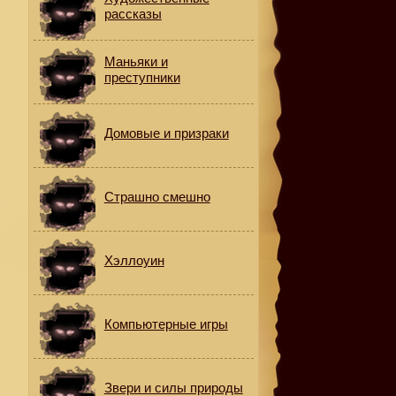
е
рассказы
Маньяки и
преступники
Домовые и призраки
Страшно смешно
Хэллоуин
Компьютерные игры
Звери и силы природы