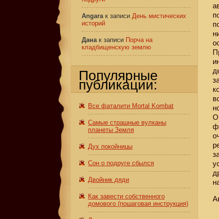
а
п
Angara
к записи
День мистических
историй
п
н
Дана
к записи
Порча на
о
кладбищенскую землю
П
и
д
Популярные
з
публикации:
к
в
Все фаталити Mortal Kombat
н
О
Самые страшные вулканы
ф
планеты Земля
о
р
Дух покойницы
з
Сон о подруге сбылся
у
д
Двойник дяди
н
Как завести собственного
А
домового (пошаговая инструкция)