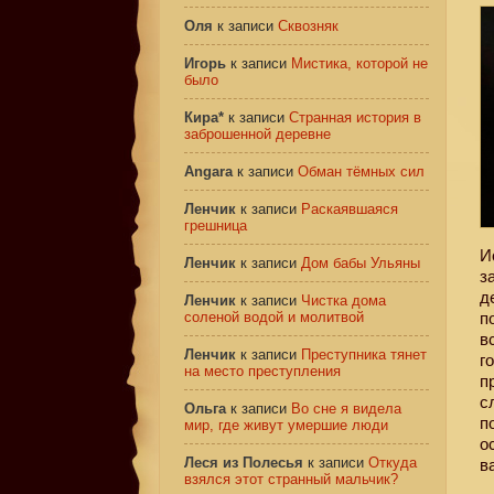
Оля
к записи
Сквозняк
Игорь
к записи
Мистика, которой не
было
Кира*
к записи
Странная история в
заброшенной деревне
Angara
к записи
Обман тёмных сил
Ленчик
к записи
Раскаявшаяся
грешница
И
Ленчик
к записи
Дом бабы Ульяны
з
д
Ленчик
к записи
Чистка дома
соленой водой и молитвой
п
в
Ленчик
к записи
Преступника тянет
г
на место преступления
п
с
Ольга
к записи
Во сне я видела
п
мир, где живут умершие люди
о
Леся из Полесья
к записи
Откуда
в
взялся этот странный мальчик?