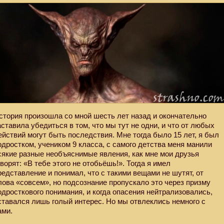
стория произошла со мной шесть лет назад и окончательно
аставила убедиться в том, что мы тут не одни, и что от любых
ействий могут быть последствия. Мне тогда было 15 лет, я был
одростком, учеником 9 класса, с самого детства меня манили
сякие разные необъяснимые явления, как мне мои друзья
оворят: «В тебе этого не отобьёшь!». Тогда я имел
редставление и понимал, что с такими вещами не шутят, от
лова «совсем», но подсознание пропускало это через призму
одросткового понимания, и когда опасения нейтрализовались,
ставался лишь голый интерес. Но мы отвлеклись немного с
ами.