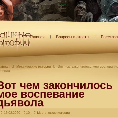
Главная
Вопросы и ответы
Рассказа
лавная
Мистические истории
Вот чем закончилось мое воспевани
ьявола
Вот чем закончилось
мое воспевание
дьявола
13.02.2020
10
Мистические истории