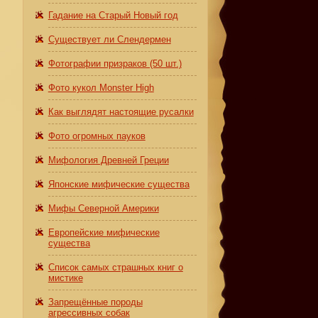
Гадание на Старый Новый год
Существует ли Слендермен
Фотографии призраков (50 шт.)
Фото кукол Monster High
Как выглядят настоящие русалки
Фото огромных пауков
Мифология Древней Греции
Японские мифические существа
Мифы Северной Америки
Европейские мифические
существа
Список самых страшных книг о
мистике
Запрещённые породы
агрессивных собак