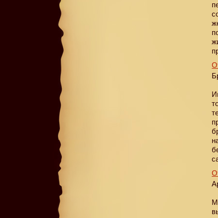
п
с
ж
п
ж
п
О
Б
И
т
т
п
б
н
б
с
О
А
М
в