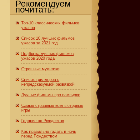
Рекомендуем
почитать:
Топ-10 классических фильмов
ужасов
Список 10 лучших фильмов
ужасов за 2021 год
Подборка лучших фильмов
ужасов 2020 года
Страшные мультики
Список триллеров с
непредсказуемой развязкой
Лучшие фильмы про вампиров
Самые страшные компьютерные
игры
Гадание на Рождество
Как правильно гадать в ночь
перед Рождеством