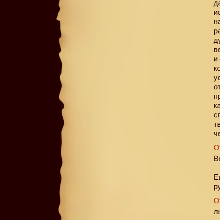
д
и
н
р
д
в
и
к
у
о
п
к
с
т
ч
О
В
Е
р
О
л