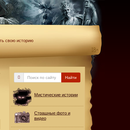
ть свою историю
е
Поиск
Найти
по
сайту
Мистические истории
Страшные фото и
видео