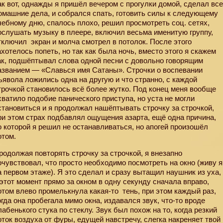
ак вот, однажды я пришёл вечером с прогулки домой, сделал вс
омашние дела, и собрался спать, готовить силы к следующему
чебному дню, спалось плохо, решил просмотреть соц. сетях,
ослушать музыку в плеере, включил весьма именитую группу,
тключил
экран и молча смотрел в потолок. После этого
ахотелось попеть, но так как была ночь, вместо этого я скажем
ак, подшёптывал слова одной песни с довольно говорящим
азванием — «Славься имя Сатаны». Строчки о воспевании
ьявола ложились одна на другую и что странно, с каждой
трочкой становилось всё более жутко. Под конец меня вообще
хватило подобие панического приступа, но уста не могли
становиться и я продолжал нашёптывать строчку за строчкой,
ри этом страх подбавлял ощущения азарта, ещё одна причина,
о которой я решил не останавливаться, но апогей произошёл
отом.
родолжая повторять строчку за строчкой, я внезапно
очувствовал, что просто необходимо посмотреть на окно (живу я
а первом этаже). Я это сделал и сразу вытащил наушник из уха,
 этот момент прямо за окном в одну секунду сначала вправо,
отом влево промелькнула какая-то
тень, при этом каждый раз,
огда она пробегала мимо окна, издавался звук, что-то вроде
лабенького стука по стеклу. Звук был похож на то, когда резкий
оток воздуха от фуры, едущей навстречу, слегка накреняет твой