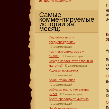
Другие параллели
П
д
Самые
и
комментируемые
д
истории за
месяц:
К
Случайность или
з
предупреждение?
3 комментария
А
Как я вымолила маму у
смерти
2 комментария
В
Откуда взялся этот странный
з
мальчик?
2 комментария
в
Родовая программа
1 комментарий
О
Боюсь таких снов
В
1 комментарий
Бабушка знала, что завтра
З
умрет
1 комментарий
К
Брата преследует мистика
О
1 комментарий
Б
Необычная музыка