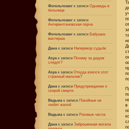
Т
Фогельгезанг
к записи
Однажды в
д
больнице
у
п
Фогельгезанг
к записи
о
Антирентгеновская порча
з
Фогельгезанг
к записи
Бабушка-
т
вахтерша
н
Д
Дана
к записи
Наперекор судьбе
с
о
Asya
к записи
Почему за дедом
о
следят?
п
Asya
к записи
Откуда взялся этот
п
странный мальчик?
п
Дана
к записи
Предупреждение о
П
скорой смерти
п
н
Ведьма
к записи
Покойные не
любят жалоб
в
п
Ведьма
к записи
Роковые числа
к
с
Дана
к записи
Заброшенная могила
п
подруги