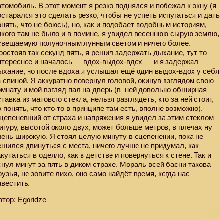
втомобиль. В этот момент я резко поднялся и побежал к окну (я
остарался это сделать резко, чтобы не успеть испугаться и дать
онять, что не боюсь), но, как и подобает подобным историям,
икого там не было и в помине, я увидел весеннюю сырую землю,
свещаемую полуночным лунным светом и ничего более.
ростояв так секунд пять, я решил задержать дыхание, тут то
нтересное и началось — вдох-выдох-вдох — и я задержал
ыхание, но после вдоха я услышал ещё один выдох-вдох у себя
а спиной. Я аккуратно повернул головой, окинув взглядом свою
омнату и мой взгляд пал на дверь (в
ней довольно обширная
ставка из матового стекла, нельзя разглядеть, кто за ней стоит,
о понять, что кто-то в принципе там есть, вполне возможно).
цепеневший от страха и напряжения я увидел за этим стеклом
игуру, высотой около двух, может больше метров, в плечах ну
чень широкую. Я стоял целую минуту в оцепенении, пока не
ешился двинуться с места, ничего лучше не придумал, как
акутаться в одеяло, как в детстве и повернуться к стене. Так и
снул минут за пять в диком страхе. Мораль всей басни такова –
рузья, не зовите лихо, оно само найдёт время, когда нас
авестить.
втор: Egoridze