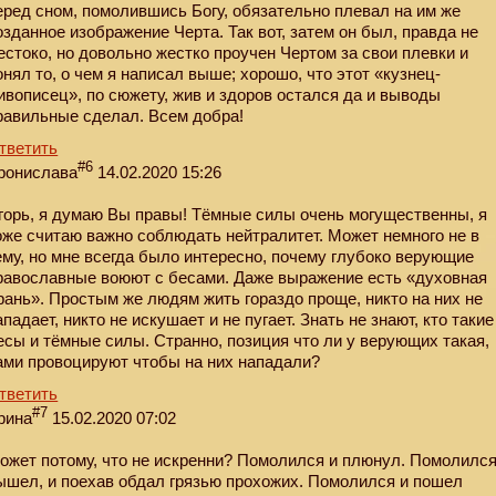
еред сном, помолившись Богу, обязательно плевал на им же
озданное изображение Черта. Так вот, затем он был, правда не
естоко, но довольно жестко проучен Чертом за свои плевки и
онял то, о чем я написал выше; хорошо, что этот «кузнец-
ивописец», по сюжету, жив и здоров остался да и выводы
равильные сделал. Всем добра!
тветить
#6
ронислава
14.02.2020 15:26
горь, я думаю Вы правы! Тёмные силы очень могущественны, я
оже считаю важно соблюдать нейтралитет. Может немного не в
ему, но мне всегда было интересно, почему глубоко верующие
равославные воюют с бесами. Даже выражение есть «духовная
рань». Простым же людям жить гораздо проще, никто на них не
ападает, никто не искушает и не пугает. Знать не знают, кто такие
есы и тёмные силы. Странно, позиция что ли у верующих такая,
ами провоцируют чтобы на них нападали?
тветить
#7
рина
15.02.2020 07:02
ожет потому, что не искренни? Помолился и плюнул. Помолилс
ышел, и поехав обдал грязью прохожих. Помолился и пошел