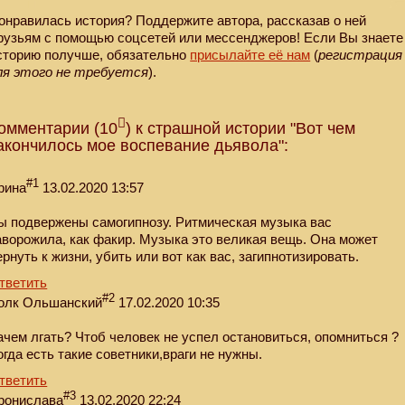
онравилась история? Поддержите автора, рассказав о ней
рузьям с помощью соцсетей или мессенджеров! Если Вы знаете
сторию получше, обязательно
присылайте её нам
(
регистрация
ля этого не требуется
).
омментарии (10
) к страшной истории "Вот чем
акончилось мое воспевание дьявола":
#1
рина
13.02.2020 13:57
ы подвержены самогипнозу. Ритмическая музыка вас
аворожила, как факир. Музыка это великая вещь. Она может
ернуть к жизни, убить или вот как вас, загипнотизировать.
тветить
#2
олк Ольшанский
17.02.2020 10:35
ачем лгать? Чтоб человек не успел остановиться, опомниться ?
огда есть такие советники,враги не нужны.
тветить
#3
ронислава
13.02.2020 22:24