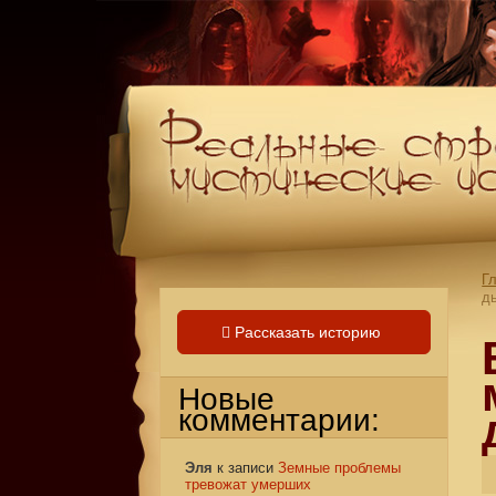
Г
д
Рассказать историю
Новые
комментарии:
Эля
к записи
Земные проблемы
тревожат умерших