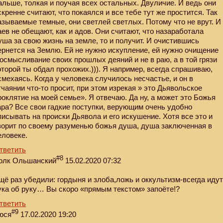
альше, толкая и поучая всех остальных. Двуличие. И ведь они
скренне считают, что покаялся и все тебе тут же простится. Так
азываемые темные, они светлей светлых. Потому что не врут. И
аев не обещают, как и адов. Они считают, что назаработала
уша за свою жизнь на земле, то и получит. И очистившись
ернется на Землю. Ей не нужно искупление, ей нужно очищение
 осмысливание своих прошлых деяний и не в раю, а в той грязи
оторой ты обдал прохожих.))). Я например, всегда спрашиваю,
смехаясь. Когда у человека случилось несчастье, и он в
тчаянии что-то просит, при этом изрекая » это Дьявольское
роклятие на моей семье». Я отвечаю. Да ну, а может это Божья
ара? Все свои гадкие поступки, верующим очень удобно
писывать на происки Дьявола и его искушение. Хотя все это и
ворит по своему разуменью божья душа, душа заключенная в
еловеке.
тветить
#8
олк Ольшанский
15.02.2020 07:32
щё раз убедили: гордыня и злоба,ложь и оккультизм-всегда иду
ука об руку… Вы скоро «прямым текстом» запоёте!?
тветить
#9
юся
17.02.2020 19:20