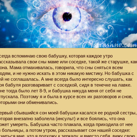
сегда вспоминаю свою бабушку, которая каждое утро
ассказывала свои сны маме или соседке, такой же старушке, ка
 она. Мама отмахивалась, говорила, что сны сняться всем
юдям, и не нужно искать в этом никакую мистику. Но бабушка с
ей не соглашалась. А мне всегда было интересно слушать, как
оя бабуля разговаривает с соседкой, сидя в тенечке на лавке.
не тогда было лет 8-9, и бабушка никуда меня от себя не
тпускала. Поэтому я и была в курсе всех их разговоров и снов,
оторыми они обменивались.
ервый сбывшийся сон моей бабушки касался ее родной сестры,
оторая внезапно заболела (инсульт) и все боялись, что она
ожет умереть. Бабушка часто плакала, когда приходила от нее
з больницы, а потом утром, рассказывает сон нашей соседке:
сниться мне, что я подхожу к зеркалу, и вместо себя
вижу свою