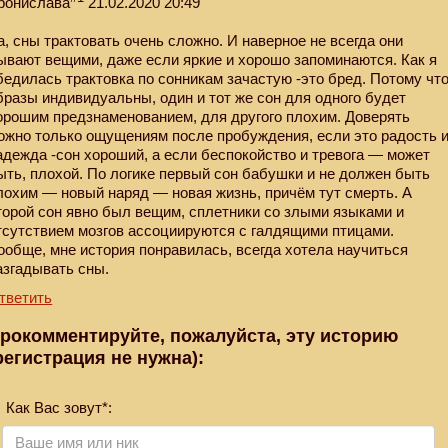
ронислава
21.02.2020 20:49
а, сны трактовать очень сложно. И наверное не всегда они
ывают вещими, даже если яркие и хорошо запоминаются. Как я
бедилась трактовка по сонникам зачастую -это бред. Потому чт
бразы индивидуальны, один и тот же сон для одного будет
орошим предзнаменованием, для другого плохим. Доверять
ожно только ощущениям после пробуждения, если это радость 
адежда -сон хороший, а если беспокойство и тревога — может
ыть, плохой. По логике первый сон бабушки и не должен быть
лохим — новый наряд — новая жизнь, причём тут смерть. А
торой сон явно был вещим, сплетники со злыми языками и
тсутствием мозгов ассоциируются с галдящими птицами.
ообще, мне история понравилась, всегда хотела научиться
азгадывать сны.
тветить
рокомментируйте, пожалуйста, эту историю
регистрация не нужна):
Как Вас зовут*: