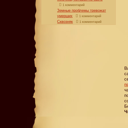
1 комментарий
Земные проблемы тревожат
умерших
1 комментарий
Сквозняк
1 комментарий
В
с
с
п
ч
п
с
Б
Ч