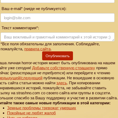
Ваш e-mail* (нигде не публикуется):
Текст комментария*:
*Все поля обязательны для заполнения. Соблюдайте,
пожалуйста,
правила сайта
.
Опубликовать
аша личная horror-история может быть опубликована на нашем
айте уже сегодня!
Добавьте собственную страшилку
прямо
ейчас (
регистрация не требуется
) или перейдите к чтению
редыдущей
/следующей
публикации. Не вошедшие в основную
асть сайта статьи можно найти
здесь
. При копировании
онравившихся историй, пожалуйста, не забывайте ставить
сылку на strashno.com со своего сайта или группы в соцсети.
ольшое спасибо за Вашу поддержку и участие в развитии сайта.
итайте также самые новые публикации в этой категории:
Земные проблемы тревожат умерших
Покойные не любят жалоб
Чуть не забрали