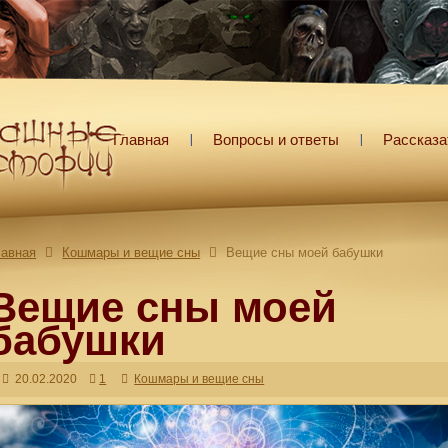
Главная
Вопросы и ответы
Рассказа
лавная
Кошмары и вещие сны
Вещие сны моей бабушки
Вещие сны моей
бабушки
20.02.2020
1
Кошмары и вещие сны