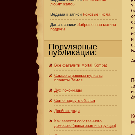
любят жалоб
у
б
Ведьма
к записи
Роковые числа
о
с
Дана
к записи
Заброшенная могила
и
подруги
н
и
Популярные
в
публикации:
Б
А
Все фаталити Mortal Kombat
Самые страшные вулканы
П
планеты Земля
д
Дух покойницы
и
д
Сон о подруге сбылся
Двойник дяди
К
Как завести собственного
м
домового (пошаговая инструкция)