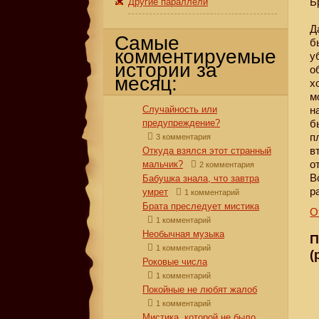
Б
Другие параллели
Д
Самые
б
комментируемые
у
истории за
о
месяц:
х
м
Случайность или
н
предупреждение?
б
п
3 комментария
в
Откуда взялся этот странный
о
мальчик?
2 комментария
В
Бабушка знала, что завтра
р
умрет
1 комментарий
Брата преследует мистика
О
1 комментарий
Необычная музыка
П
1 комментарий
(
Роковые числа
1 комментарий
Покойные не любят жалоб
1 комментарий
Мистика, которой не было