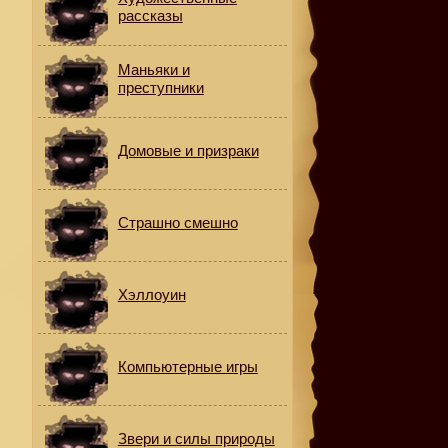
рассказы
Маньяки и
преступники
Домовые и призраки
Страшно смешно
Хэллоуин
Компьютерные игры
Звери и силы природы