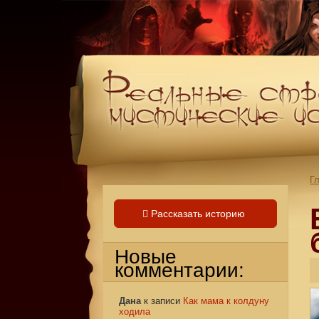
Г
Рассказать историю
Новые
комментарии:
Дана
к записи
Как мама к колдуну
ходила