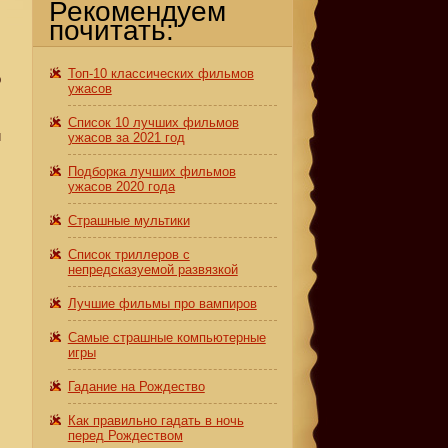
Рекомендуем
почитать:
Топ-10 классических фильмов
о
ужасов
Список 10 лучших фильмов
и
ужасов за 2021 год
Подборка лучших фильмов
ужасов 2020 года
Страшные мультики
Список триллеров с
непредсказуемой развязкой
Лучшие фильмы про вампиров
Самые страшные компьютерные
игры
Гадание на Рождество
Как правильно гадать в ночь
перед Рождеством