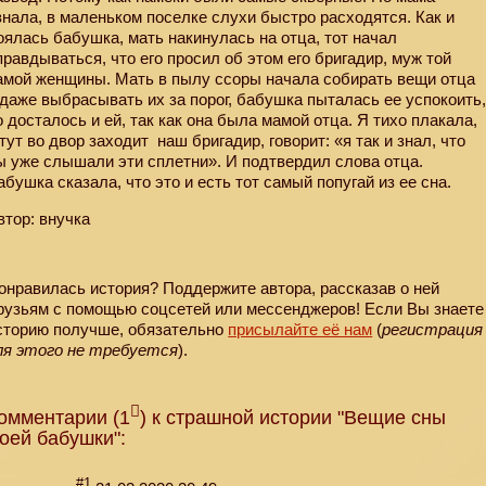
знала, в маленьком поселке слухи быстро расходятся. Как и
оялась бабушка, мать накинулась на отца, тот начал
правдываться, что его просил об этом его бригадир, муж той
амой женщины. Мать в пылу ссоры начала собирать вещи отца
 даже выбрасывать их за порог, бабушка пыталась ее успокоить
о досталось и ей, так как она была мамой отца. Я тихо плакала,
 тут во двор заходит
наш бригадир, говорит: «я так и знал, что
ы уже слышали эти сплетни». И подтвердил слова отца.
абушка сказала, что это и есть тот самый попугай из ее сна.
втор: внучка
онравилась история? Поддержите автора, рассказав о ней
рузьям с помощью соцсетей или мессенджеров! Если Вы знаете
сторию получше, обязательно
присылайте её нам
(
регистрация
ля этого не требуется
).
омментарии (1
) к страшной истории "Вещие сны
оей бабушки":
#1