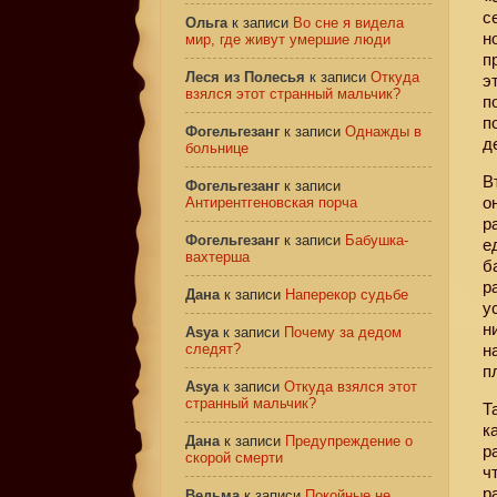
с
Ольга
к записи
Во сне я видела
н
мир, где живут умершие люди
п
Леся из Полесья
к записи
Откуда
э
взялся этот странный мальчик?
п
п
Фогельгезанг
к записи
Однажды в
д
больнице
В
Фогельгезанг
к записи
о
Антирентгеновская порча
р
Фогельгезанг
к записи
Бабушка-
е
вахтерша
б
р
Дана
к записи
Наперекор судьбе
у
н
Asya
к записи
Почему за дедом
следят?
н
п
Asya
к записи
Откуда взялся этот
странный мальчик?
Т
к
Дана
к записи
Предупреждение о
р
скорой смерти
ч
р
Ведьма
к записи
Покойные не