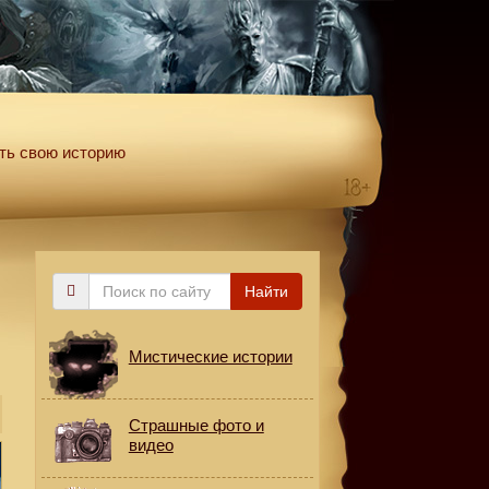
ть свою историю
Поиск
Найти
по
сайту
Мистические истории
Страшные фото и
видео