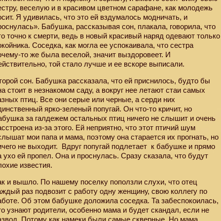
естру, веселую и в красивом цветном сарафане, как молодежь
осит. Я удивилась, что это ей вздумалось модничать, и
роснулась». Бабушка, рассказывая сон, плакала, говорила, что
то точно к смерти, ведь в новый красивый наряд одевают только
окойника. Соседка, как могла ее успокаивала, что сестра
очему-то же была веселой, значит выздоровеет. И
ействительно, той стало лучше и ее вскоре выписали.
торой сон. Бабушка рассказала, что ей приснилось, будто бы
на стоит в незнакомом саду, а вокруг нее летают стаи самых
азных птиц. Все они серые или черные, а серди них
динственный ярко-зеленый попугай. Он что-то кричит, но
абушка за галдежем остальных птиц ничего не слышит и очень
асстроена из-за этого. Ей неприятно, что этот птичий шум
слышат мои папа и мама, поэтому она старается их прогнать, но
ичего не выходит.
Вдруг попугай подлетает к бабушке и прямо
а ухо ей пропел. Она и проснулась. Сразу сказала, что будут
лохие известия.
ак и вышло. По нашему поселку поползли слухи, что отец
аждый раз подвозит с работу одну женщину, свою коллегу по
аботе. Об этом бабушке доложила соседка. Та забеспокоилась,
то узнают родители, особенно мама и будет скандал, если не
азвод. Потому как намеки были самые скверные. Но мама