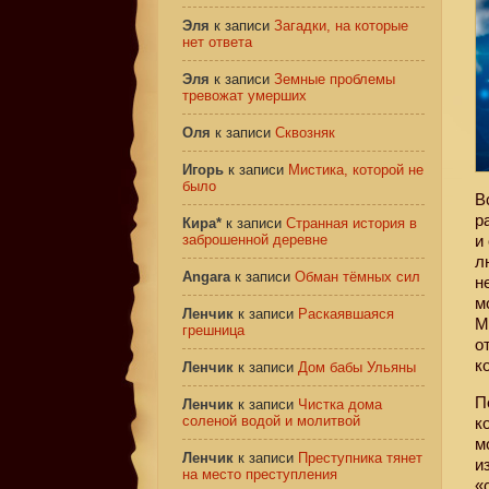
Эля
к записи
Загадки, на которые
нет ответа
Эля
к записи
Земные проблемы
тревожат умерших
Оля
к записи
Сквозняк
Игорь
к записи
Мистика, которой не
было
В
р
Кира*
к записи
Странная история в
заброшенной деревне
и
л
Angara
к записи
Обман тёмных сил
н
м
Ленчик
к записи
Раскаявшаяся
М
грешница
о
к
Ленчик
к записи
Дом бабы Ульяны
П
Ленчик
к записи
Чистка дома
соленой водой и молитвой
к
м
Ленчик
к записи
Преступника тянет
и
на место преступления
«