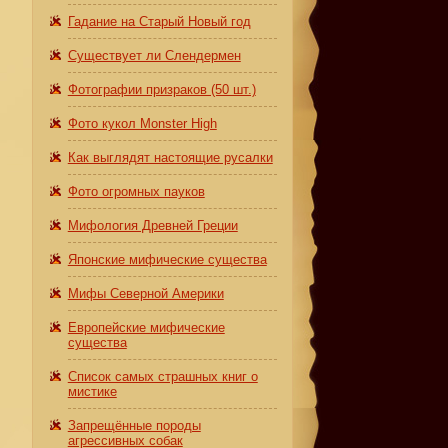
Гадание на Старый Новый год
Существует ли Слендермен
Фотографии призраков (50 шт.)
Фото кукол Monster High
Как выглядят настоящие русалки
Фото огромных пауков
Мифология Древней Греции
Японские мифические существа
Мифы Северной Америки
Европейские мифические
существа
Список самых страшных книг о
мистике
Запрещённые породы
агрессивных собак