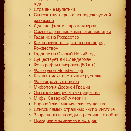
года
Страшные мультики
Список триллеров с непредсказуемой
развязкой
Лучшие фильмы про вампиров
Самые страшные компьютерные игры
Гадание на Рождество
Как правильно гадать в ночь перед
Рождеством
Гадание на Старый Новый год
Существует ли Слендермен
Фотографии призраков (50 шт.)
Фото кукол Monster High
Как выглядят настоящие русалки
Фото огромных пауков
Мифология Древней Греции
Японские мифические существа
Мифы Северной Америки
Европейские мифические существа
Список самых страшных книг о мистике
Запрещённые породы агрессивных собак
Правдивые жизненные истории