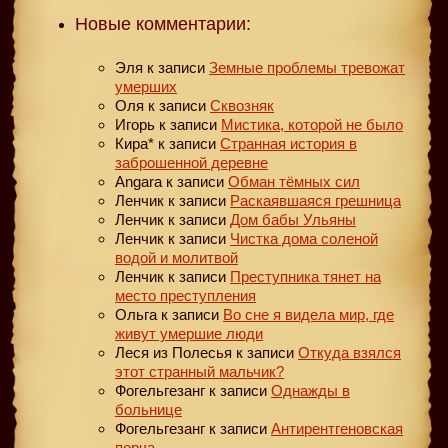
Новые комментарии:
Эля
к записи
Земные проблемы тревожат
умерших
Оля
к записи
Сквозняк
Игорь
к записи
Мистика, которой не было
Кира*
к записи
Странная история в
заброшенной деревне
Angara
к записи
Обман тёмных сил
Ленчик
к записи
Раскаявшаяся грешница
Ленчик
к записи
Дом бабы Ульяны
Ленчик
к записи
Чистка дома соленой
водой и молитвой
Ленчик
к записи
Преступника тянет на
место преступления
Ольга
к записи
Во сне я видела мир, где
живут умершие люди
Леся из Полесья
к записи
Откуда взялся
этот странный мальчик?
Фогельгезанг
к записи
Однажды в
больнице
Фогельгезанг
к записи
Антирентгеновская
порча