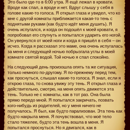
Это было где-то в 6:00 утра. Я ещё лежал в кровати.
Вроде как спал, а вроде и нет. Вдруг слышу у себя в
голове какие-то голоса. Я открыл глаза и увидел, что ко
мне с другой комнаты приближается какая-то тень с
поднятыми руками (как будто идёт меня душить). Я
очень испугался, и когда он подошёл к моей кровати, я
попробовал его спугнуть и попытался ударить его ногой.
Он увернулся от моей ноги и когда я пришёл в себя – он
исчез. Когда я рассказал это маме, она очень испугалась
за меня и следующей ночью побрызгала углы в моей
комнате святой водой. Той ночью я спал спокойно.
На следующий день произошла опять та же ситуация,
только немного по-другому. Я по-прежнему перед тем,
как проснуться, слышал какие-то голоса. Я знал, если я
открою глаза, то снова увижу эту тень. Я открыл глаза и
действительно, смотрю, на меня опять движется эта
тень. Только не с комнаты, как в тот раз. Она была
прямо передо мной. Я попытался закричать, позвать
кого-нибудь из родителей, но у меня ничего не
получалось. Я был, как будто парализован. Эта тень как
будто накрыла меня. Я почувствовал, что моё тело
стало тяжелее, будто эта тень вошла в меня. Я
попытался проснуться. Но я двигался, как в