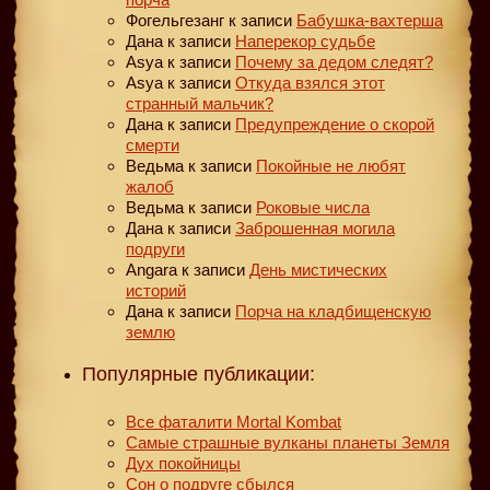
Фогельгезанг
к записи
Бабушка-вахтерша
Дана
к записи
Наперекор судьбе
Asya
к записи
Почему за дедом следят?
Asya
к записи
Откуда взялся этот
странный мальчик?
Дана
к записи
Предупреждение о скорой
смерти
Ведьма
к записи
Покойные не любят
жалоб
Ведьма
к записи
Роковые числа
Дана
к записи
Заброшенная могила
подруги
Angara
к записи
День мистических
историй
Дана
к записи
Порча на кладбищенскую
землю
Популярные публикации:
Все фаталити Mortal Kombat
Самые страшные вулканы планеты Земля
Дух покойницы
Сон о подруге сбылся