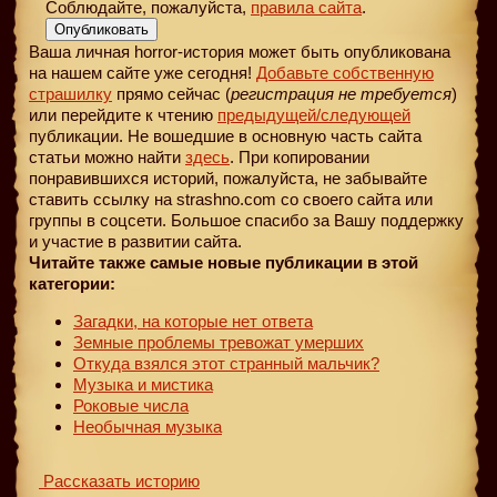
Соблюдайте, пожалуйста,
правила сайта
.
Опубликовать
Ваша личная horror-история может быть опубликована
на нашем сайте уже сегодня!
Добавьте собственную
страшилку
прямо сейчас (
регистрация не требуется
)
или перейдите к чтению
предыдущей
/следующей
публикации. Не вошедшие в основную часть сайта
статьи можно найти
здесь
. При копировании
понравившихся историй, пожалуйста, не забывайте
ставить ссылку на strashno.com со своего сайта или
группы в соцсети. Большое спасибо за Вашу поддержку
и участие в развитии сайта.
Читайте также самые новые публикации в этой
категории:
Загадки, на которые нет ответа
Земные проблемы тревожат умерших
Откуда взялся этот странный мальчик?
Музыка и мистика
Роковые числа
Необычная музыка
Рассказать историю