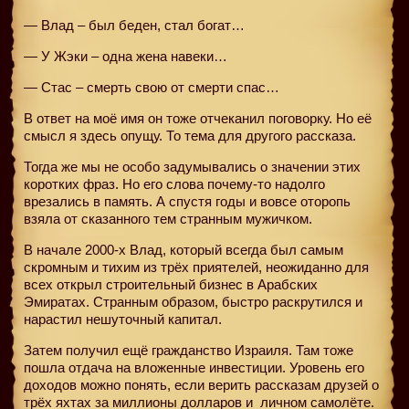
— Влад – был беден, стал богат…
— У Жэки – одна жена навеки…
— Стас – смерть свою от смерти спас…
В ответ на моё имя он тоже отчеканил поговорку. Но её
смысл я здесь опущу. То тема для другого рассказа.
Тогда же мы не особо задумывались о значении этих
коротких фраз. Но его слова почему-то надолго
врезались в память. А спустя годы и вовсе оторопь
взяла от сказанного тем странным мужичком.
В начале 2000-х Влад, который всегда был самым
скромным и тихим из трёх приятелей, неожиданно для
всех открыл строительный бизнес в Арабских
Эмиратах. Странным образом, быстро раскрутился и
нарастил нешуточный капитал.
Затем получил ещё гражданство Израиля. Там тоже
пошла отдача на вложенные инвестиции. Уровень его
доходов можно понять, если верить рассказам друзей о
трёх яхтах за миллионы долларов и
личном самолёте.