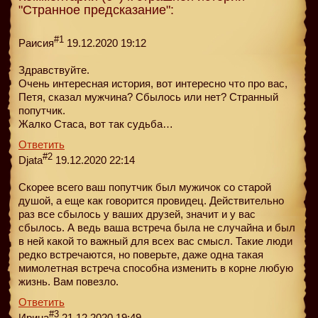
"Странное предсказание":
#1
Раисия
19.12.2020 19:12
Здравствуйте.
Очень интересная история, вот интересно что про вас,
Петя, сказал мужчина? Сбылось или нет? Странный
попутчик.
Жалко Стаса, вот так судьба…
Ответить
#2
Djata
19.12.2020 22:14
Скорее всего ваш попутчик был мужичок со старой
душой, а еще как говорится провидец. Действительно
раз все сбылось у ваших друзей, значит и у вас
сбылось. А ведь ваша встреча была не случайна и был
в ней какой то важный для всех вас смысл. Такие люди
редко встречаются, но поверьте, даже одна такая
мимолетная встреча способна изменить в корне любую
жизнь. Вам повезло.
Ответить
#3
Ирина
21.12.2020 19:49