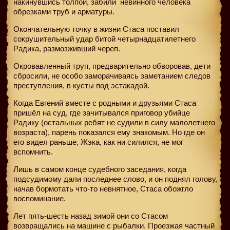
накинувшись толпой, забили
невинного человека
обрезками труб и арматуры.
Окончательную точку в жизни Стаса поставил
сокрушительный удар битой четырнадцатилетнего
Радика, размозживший череп.
Окровавленный труп, предварительно обворовав, дети
сбросили, не особо заморачиваясь заметанием следов
преступления, в кусты под эстакадой.
Когда Евгений вместе с родными и друзьями Стаса
пришёл на суд, где зачитывался приговор убийце
Радику (остальных ребят не судили в силу малолетнего
возраста), парень показался ему знакомым. Но где он
его видел раньше, Жэка, как ни силился, не мог
вспомнить.
Лишь в самом конце судебного заседания, когда
подсудимому дали последнее слово, и он поднял голову,
начав бормотать что-то невнятное, Стаса обожгло
воспоминание.
Лет пять-шесть назад зимой они со Стасом
возвращались на машине с рыбалки. Проезжая частный