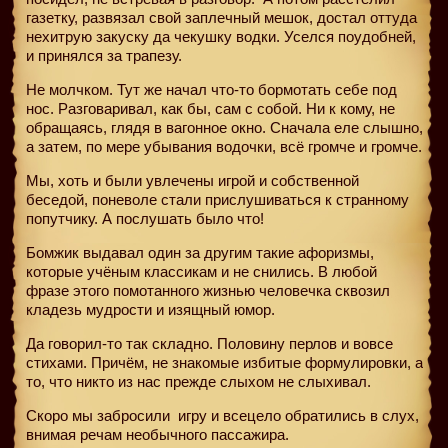
газетку, развязал свой заплечный мешок, достал оттуда
нехитрую закуску да чекушку водки. Уселся поудобней,
и принялся за трапезу.
Не молчком. Тут же начал что-то бормотать себе под
нос. Разговаривал, как бы, сам с собой. Ни к кому, не
обращаясь, глядя в вагонное окно. Сначала еле слышно,
а затем, по мере убывания водочки, всё громче и громче.
Мы, хоть и были увлечены игрой и собственной
беседой, поневоле стали прислушиваться к странному
попутчику. А послушать было что!
Бомжик выдавал один за другим такие афоризмы,
которые учёным классикам и не снились. В любой
фразе этого помотанного жизнью человечка сквозил
кладезь мудрости и изящный юмор.
Да говорил-то так складно. Половину перлов и вовсе
стихами. Причём, не знакомые избитые формулировки, а
то, что никто из нас прежде слыхом не слыхивал.
Скоро мы забросили
игру и всецело обратились в слух,
внимая речам необычного пассажира.