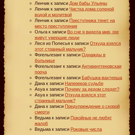
Ленчик
к записи
Дом бабы Ульяны
Ленчик
к записи
Чистка дома соленой
водой и молитвой
Ленчик
к записи
Преступника тянет на
место преступления
Ольга
к записи
Во сне я видела мир, где
живут умершие люди
Леся из Полесья
к записи
Откуда взялся
этот странный мальчик?
Фогельгезанг
к записи
Однажды в
больнице
Фогельгезанг
к записи
Антирентгеновская
порча
Фогельгезанг
к записи
Бабушка-вахтерша
Дана
к записи
Наперекор судьбе
Asya
к записи
Почему за дедом следят?
Asya
к записи
Откуда взялся этот
странный мальчик?
Дана
к записи
Предупреждение о скорой
смерти
Ведьма
к записи
Покойные не любят
жалоб
Ведьма
к записи
Роковые числа