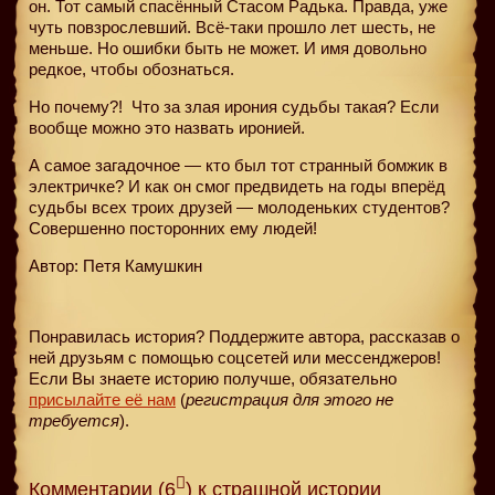
он. Тот самый спасённый Стасом Радька. Правда, уже
чуть повзрослевший. Всё-таки прошло лет шесть, не
меньше. Но ошибки быть не может. И имя довольно
редкое, чтобы обознаться.
Но почему?!
Что за злая ирония судьбы такая? Если
вообще можно это назвать иронией.
А самое загадочное — кто был тот странный бомжик в
электричке? И как он смог предвидеть на годы вперёд
судьбы всех троих друзей — молоденьких студентов?
Совершенно посторонних ему людей!
Автор: Петя Камушкин
Понравилась история? Поддержите автора, рассказав о
ней друзьям с помощью соцсетей или мессенджеров!
Если Вы знаете историю получше, обязательно
присылайте её нам
(
регистрация для этого не
требуется
).
Комментарии (6
) к страшной истории