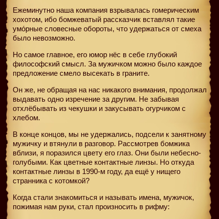
Ежеминутно наша компания взрывалась гомерическим
хохотом, ибо бомжеватый рассказчик вставлял такие
умо́рные словесные обороты, что удержаться от смеха
было невозможно.
Но самое главное, его юмор нёс в себе глубокий
философский смысл. За мужичком можно было каждое
предложение смело высекать в граните.
Он же, не обращая на нас никакого внимания, продолжал
выдавать одно изречение за другим. Не забывая
отхлёбывать из чекушки и закусывать огурчиком с
хлебом.
В конце концов, мы не удержались, подсели к занятному
мужичку и втянули в разговор. Рассмотрев бомжика
вблизи, я поразился цвету его глаз. Они были небесно-
голубыми. Как цветные контактные линзы. Но откуда
контактные линзы в 1990-м году, да ещё у нищего
странника с котомкой?
Когда стали знакомиться и называть имена, мужичок,
пожимая нам руки, стал произносить в рифму: