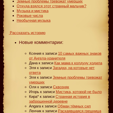
Земные проблемы тревожат умерших
Откуда взялся этот странный мальчик?
Музыка и мистика
Роковые числа
Необычная музыка
Рассказать историю
Новые комментарии:
Ксения
к записи
10 самых важных знаков
от Ангела-хранителя
Дана
к записи
Как мама к колдуну ходила
Эля
к записи
Загадки, на которые нет
ответа
Эля
к записи
Земные проблемы тревожат
умерших
Оля
к записи
Сквозняк
Игорь
к записи
Мистика, которой не было
Кира*
к записи
Странная история в
заброшенной деревне
Angara
к записи
Обман тёмных сил
Ленчик
к записи
Раскаявшаяся грешница