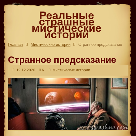
Реальные
страшные
мистические
истории
Главная
Мистические истории
Странное предсказание
Странное предсказание
19.12.2020
6
Мистические истории