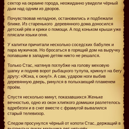
сектор на окраине города, неожиданно увидели чёрный
дым над одним из дворов.
Почувствовав неладное, остановились и подбежали
ближе. Из старенького
деревянного дома доносился
детский рёв и крики о помощи. А под коньком крыши уже
плясали языки огня.
У калитки причитали несколько соседских бабулек и
пара мужичков. Но бросаться в горящий дом на выручку
попавшим в западню детям никто не решался.
Только Стас, натянув поглубже на голову меховую
шапку и подняв ворот рыбацкого тулупа, крикнул на бегу
другу: «Жэка, к окну!». А сам, ударом ноги выбив
деревянную дверь, ринулся в полыхающий пламенем
проём.
Спустя несколько минут, показавшихся Женьке
вечностью, одно из окон хлипкого домишки разлетелось
вдребезги и в снег вместе с фрамугой вывалился
старый телевизор.
Следом просунулся чёрный от копоти Стас, держащий в
вытянутых руках мальчика лет четырёх.