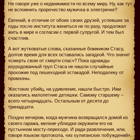
Не говоря уже о недвижимости по всему миру. Ну, как тут
не вспомнить пророчество мужичка в электричке?
Евгений, в отличие от обоих своих друзей, успевших за
годы после института жениться не по разу, продолжал
жить в мире и согласии с первой супругой. И тем был
счастлив.
А вот жутковатые слова, сказанные бомжиком Стасу,
долгое время для всех оставались загадкой. Что значит
«смерть свою от смерти спас»? Пока однажды
изуродованный труп Стаса не нашли случайные
прохожие под пешеходной эстакадой. Неподалеку от
промзоны.
Жестоких убийц, на удивление, нашли быстро. Ими
оказались малолетние детишки. Самому старшему –
всего четырнадцать. Остальным от десяти до
тринадцати.
Поздно вечером, когда мужчина возвращался домой из
своего гаража, мелкие ублюдки окружили его на
пустынном мосту-переходе. И ради развлечения, или,
говоря языком протокола, «из хулиганских побуждений»,