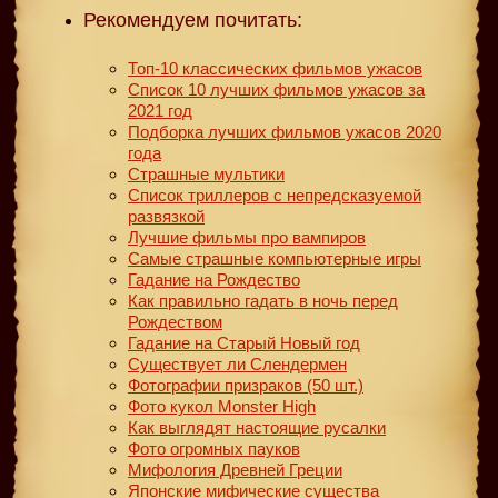
Рекомендуем почитать:
Топ-10 классических фильмов ужасов
Список 10 лучших фильмов ужасов за
2021 год
Подборка лучших фильмов ужасов 2020
года
Страшные мультики
Список триллеров с непредсказуемой
развязкой
Лучшие фильмы про вампиров
Самые страшные компьютерные игры
Гадание на Рождество
Как правильно гадать в ночь перед
Рождеством
Гадание на Старый Новый год
Существует ли Слендермен
Фотографии призраков (50 шт.)
Фото кукол Monster High
Как выглядят настоящие русалки
Фото огромных пауков
Мифология Древней Греции
Японские мифические существа