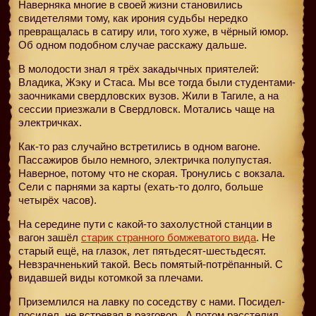
Наверняка многие в своей жизни становились
свидетелями тому, как ирония судьбы нередко
превращалась в сатиру или, того хуже, в чёрный юмор.
Об одном подобном случае расскажу дальше.
В молодости знал я трёх закадычных приятелей:
Владика, Жэку и Стаса. Мы все тогда были студентами-
заочниками свердловских вузов. Жили в Тагиле, а на
сессии приезжали в Свердловск. Мотались чаще на
электричках.
Как-то раз случайно встретились в одном вагоне.
Пассажиров было немного, электричка полупустая.
Наверное, потому что не скорая. Тронулись с вокзала.
Сели с парнями за карты (ехать-то долго, больше
четырёх часов).
На середине пути с какой-то захолустной станции в
вагон зашёл
старик странного бомжеватого вида
. Не
старый ещё, на глазок, лет пятьдесят-шестьдесят.
Невзрачненький такой. Весь помятый-потрёпанный. С
видавшей виды котомкой за плечами.
Приземлился на лавку по соседству с нами. Посидел-
посидел, не встревая в разговор.
А потом расстелил