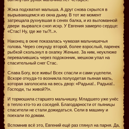
Жэка подхватил малыша. А друг снова скрылся в
вырывающемся из окна дыму. В тот же момент
затрещала рухнувшая в сенях балка, и из выломанной
двери
вырвался сноп искр. У Евгения замерло сердце:
«Стас! Ну, где же ты?!..».
Наконец в окне показалась чумазая мальчишечья
голова. Через секунду второй, более взрослый, паренек
рыбкой скользнул в охапку Женьке. За ним, неуклюже
перевалившись через подоконник, мешком упал на
спасительный снег Стас.
Слава Богу, все живы! Всех спасли и сами уцелели.
Вскоре откуда-то возникла полуодетая пьяная мать,
которая заголосила на весь двор: «Радька!.. Радька!..
Господи, ты живой?!».
И тормошила старшего мальчишку. Младшего уже унёс
в тепло кто-то из соседей. Благодарности от пьяницы
спасители не стали дожидаться. Сели в машину и
поехали по домам.
Вспомнив всё это, Евгений ещё раз глянул на парня. Да,