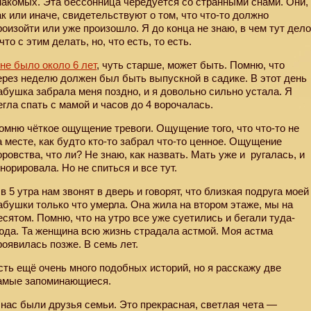
накомых. Эта бессонница чередуется со странными снами. Они,
ак или иначе, свидетельствуют о том, что что-то должно
роизойти или уже произошло. Я до конца не знаю, в чем тут дел
 что с этим делать, но, что есть, то есть.
не было около 6 лет
, чуть старше, может быть. Помню, что
ерез неделю должен был быть выпускной в садике. В этот день
абушка забрала меня поздно, и я довольно сильно устала. Я
егла спать с мамой и часов до 4 ворочалась.
омню чёткое ощущение тревоги. Ощущение того, что что-то не
а месте, как будто кто-то забрал что-то ценное. Ощущение
оровства, что ли? Не знаю, как назвать. Мать уже и
ругалась, и
гнорировала. Но не спиться и все тут.
 в 5 утра нам звонят в дверь и говорят, что близкая подруга моей
абушки только что умерла. Она жила на втором этаже, мы на
есятом. Помню, что на утро все уже суетились и бегали туда-
юда. Та женщина всю жизнь страдала астмой. Моя астма
роявилась позже. В семь лет.
сть ещё очень много подобных историй, но я расскажу две
амые запоминающиеся.
 нас были друзья семьи. Это прекрасная, светлая чета —