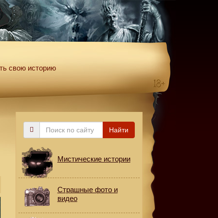
ть свою историю
и
Поиск
Найти
по
сайту
Мистические истории
Страшные фото и
видео