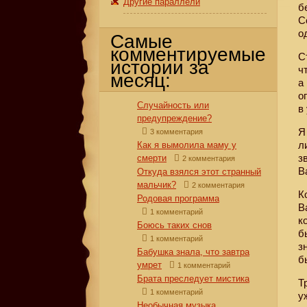
Другие параллели
б
С
о
Самые
комментируемые
С
истории за
ч
месяц:
а
о
Случайность или
в
предупреждение?
Я
3 комментария
л
Как я вымолила маму у
з
смерти
2 комментария
В
Откуда взялся этот странный
мальчик?
2 комментария
К
Родовая программа
В
1 комментарий
к
Боюсь таких снов
б
1 комментарий
з
Бабушка знала, что завтра
б
умрет
1 комментарий
Брата преследует мистика
Т
1 комментарий
у
Необычная музыка