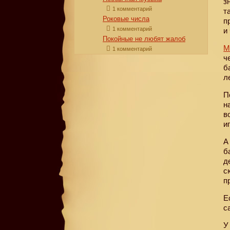
з
1 комментарий
т
Роковые числа
п
1 комментарий
и
Покойные не любят жалоб
М
1 комментарий
ч
б
л
П
н
в
и
А
б
д
с
п
Е
с
У