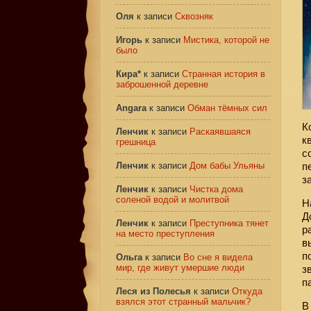
Оля
к записи
Сквозняк
Игорь
к записи
Мистика, которой не
было
Кира*
к записи
Странная история в
заброшенной деревне
Angara
к записи
Обман тёмных сил
К
Ленчик
к записи
Раскаявшаяся
к
грешница
с
Ленчик
к записи
Дом бабы Ульяны
п
з
Ленчик
к записи
Чистка дома
соленой водой и молитвой
Н
Д
Ленчик
к записи
Преступника тянет
р
на место преступления
в
п
Ольга
к записи
Во сне я видела
мир, где живут умершие люди
з
п
Леся из Полесья
к записи
Откуда
взялся этот странный мальчик?
В