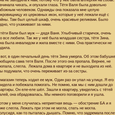
ачинала чихать, и опухали глаза. Тётя Валя была довольно
абожным человеком. Однажды она показала мне целую
окровищницу из церковных икон, которые у неё лежали ещё с
ойны. Там был целый шкаф, очень красивые реликвии. Было
идно, что ухаживают за ними.
 тёти Вали был муж — дядя Ваня. Улыбчивый старичок, очень
го все любили. Так же у неё была младшая сестра, тётя Зина.
на была инвалидом и жила вместе с ними. Она практически не
одила.
 вот, в один печальный день тётя Зина умерла. Об этом бабушк
ообщила сама тетя Валя. После этого она пропала. Вернее, не
ропала, слегла.
Лежала дома в квартире и не выходила из неё.
ы подумали, что очень переживает из-за сестры.
 магазин теперь ходил ее муж. Один раз он упал на улице. Я его
видела и побежала помогать. Не помню, как мы с ним дошли до
вартиры. Он еле-еле шёл. Зашли в квартиру, увиделись с тётей
алей, она обрадовалась. Мы немного поговорили и я ушла.
отом у меня случилась неприятная вещь — обострение БА и я
оже слегла. Лежать при этом не могла, спать не могла.
олусидя, как-то пыталась дышать. Помню, что задремала после