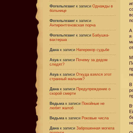
и
Фогельгезанг
к записи
Однажды в
с
больнице
в
п
Фогельгезанг
к записи
Антирентгеновская порча
А
Фогельгезанг
к записи
Бабушка-
я
вахтерша
м
о
Дана
к записи
Наперекор судьбе
М
Asya
к записи
Почему за дедом
П
следят?
п
н
Asya
к записи
Откуда взялся этот
странный мальчик?
В
Дана
к записи
Предупреждение о
р
скорой смерти
п
Ведьма
к записи
Покойные не
В
любят жалоб
Е
б
Ведьма
к записи
Роковые числа
н
Дана
к записи
Заброшенная могила
подруги
О