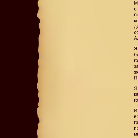
М
о
б
к
д
с
А
Э
б
г
з
ж
П
Я
к
г
И
в
г
п
м