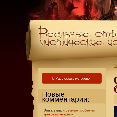
Г
Рассказать историю
Новые
комментарии:
Эля
к записи
Земные проблемы
тревожат умерших