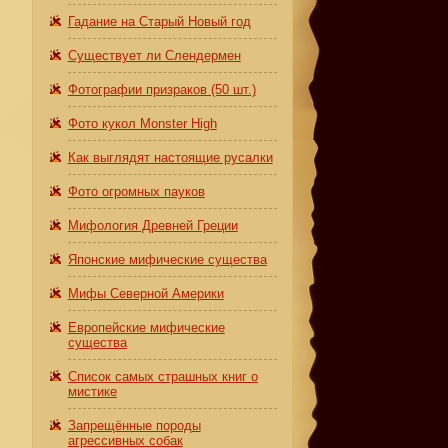
Гадание на Старый Новый год
о
Существует ли Слендермен
Фотографии призраков (50 шт.)
Фото кукол Monster High
Как выглядят настоящие русалки
Фото огромных пауков
Мифология Древней Греции
Японские мифические существа
Мифы Северной Америки
Европейские мифические
существа
Список самых страшных книг о
мистике
Запрещённые породы
агрессивных собак