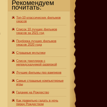
Рекомендуем
почитать:
Топ-10 классических фильмов
ужасов
,
Список 10 лучших фильмов
ужасов за 2021 год
и
Подборка лучших фильмов
ужасов 2020 года
Страшные мультики
Список триллеров с
непредсказуемой развязкой
Лучшие фильмы про вампиров
Самые страшные компьютерные
игры
Гадание на Рождество
Как правильно гадать в ночь
перед Рождеством