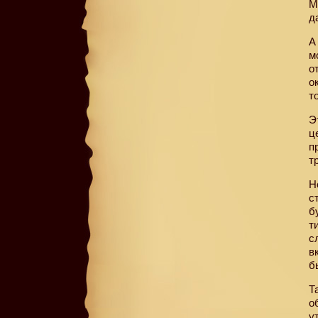
М
д
А
м
о
о
т
Э
ц
п
т
Н
с
б
т
с
в
б
Т
о
у