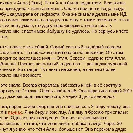
ихаил и Алла (Этля). Тётя Алла была педиатром. Всю жизнь
на приходила к нам на помощь. Она же пришла и тогда, когда
абушка умирала от инфаркта. Она же сказала делать мне ИД,
огда сама нажимала на грудную клетку с таким размахом, что я
о сих пор думаю, откуда у пенсионерки столько сил.
К
ожалению, спасти мою бабушку не удалось. Но вернусь к тёте
лле.
то человек светлейший. Самый светлый и добрый на всем
елом свете. По происхождения она была еврейкой. Об этом
оворит её настоящее имя — Этля. Совсем недавно тётя Алла
аболела. Прогноз печальный, а диагноз — рак поджелудочной
елезы в 4-й стадии. Тут никто не жилец, а она тем более.
реклонный возрасте.
 это знала. Всегда старалась забежать к ней, в её светлую
вартиру на 7 этаже. Очень любила её. Она пережила новый 2017
од, даже выпила шампанского, а через 3 дня скончалась.
 вот, перед самой смертью мне сниться сон. Я беру лопату, она
ся в
пауках
. Я её беру и рою яму. А в яму я бросаю три спелых
руши. Одна из них надкусана. Это все я закапываю и
росыпаюсь
оттого, что меня лижет собака в лицо. Через 30
инут я узнаю, что тёти Аллы больше нет. Она пережила дядю