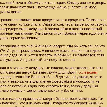
ессонной ночи в обнимку с ингалятором. Слышу звонок в дверь.
обаки начинают лаять, потом ещё и ещё. Я встать не могу,
дышка дикая.
транное состояние, когда вроде спишь, а вроде нет. Показалось,
то не сплю, но уже спала. Сниться сон, что я
выбегаю на звонок
 в коридоре стоит девушка. Красная юбка и платок цветастый,
громные глаза карие. Улыбается стоит. Волосы чёрные до плеч 
 ушах серьги массивные.
 спрашиваю кто она? А она мне говорит: «ты бы хоть зашла что
и?». И тут я просыпаюсь. А вечером мама говорит, что в дверь
вонил дядя Ваня, хотел позвать на поминки. Оказывается, тётя
аля умерла. А я даже выйти к нему не смогла.
огда я описала ту девушку, что видела, мама сказала, что тетя
аля была цыганкой. Её взял замуж дядя Ваня
после войны
,
огда родители тёти Вали погибли. Я до сих пор думаю, что это
ыло. Я никогда не видела ни её фотографий в молодости, не
нала её историю. Одно могу сказать точно, глаза у девушки
ыли огромные и карие, такие же, как
у Валентины.
ретья история произошла, когда я была совсем маленькая. Так
ж повелось, что я не могу спать, когда кто-то умирает из наших