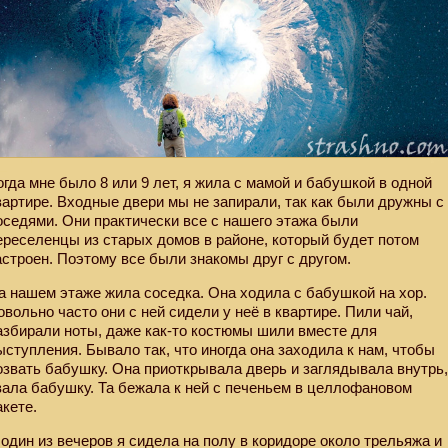
огда мне было 8 или 9 лет, я жила с мамой и бабушкой в одной
вартире. Входные двери мы не запирали, так как были дружны с
оседями. Они практически все с нашего этажа были
ереселенцы из старых домов в районе, который будет потом
астроен. Поэтому все были знакомы друг с другом.
а нашем этаже жила соседка. Она ходила с бабушкой на хор.
овольно часто они с ней сидели у неё в квартире. Пили чай,
азбирали ноты, даже как-то костюмы шили вместе для
ыступления. Бывало так, что иногда она заходила к нам, чтобы
озвать бабушку. Она приоткрывала дверь и заглядывала внутрь
вала бабушку. Та бежала к ней с печеньем в целлофановом
акете.
 один из вечеров я сидела на полу в коридоре около трельяжа и