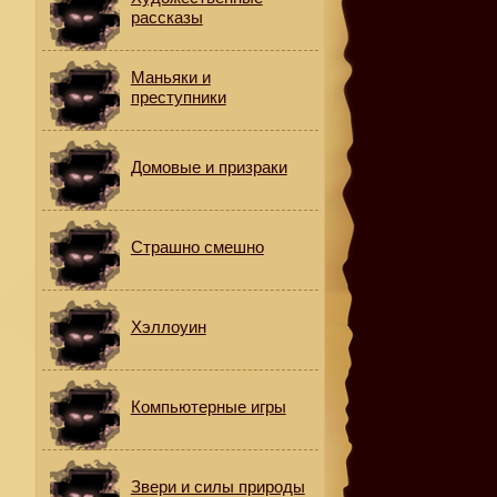
рассказы
Маньяки и
преступники
Домовые и призраки
Страшно смешно
Хэллоуин
Компьютерные игры
Звери и силы природы