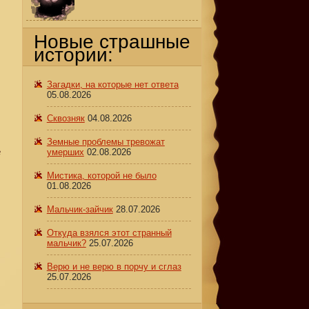
Новые страшные
истории:
Загадки, на которые нет ответа
05.08.2026
Сквозняк
04.08.2026
Земные проблемы тревожат
е
умерших
02.08.2026
Мистика, которой не было
01.08.2026
Мальчик-зайчик
28.07.2026
Откуда взялся этот странный
мальчик?
25.07.2026
Верю и не верю в порчу и сглаз
25.07.2026