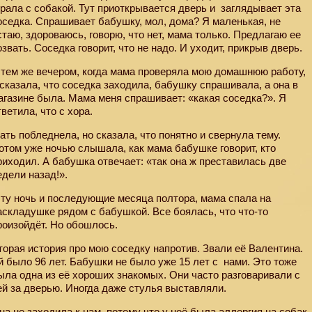
грала с собакой. Тут приоткрывается дверь и
заглядывает эта
оседка. Спрашивает бабушку, мол, дома? Я маленькая, не
стаю, здороваюсь, говорю, что нет, мама только. Предлагаю ее
озвать. Соседка говорит, что не надо. И уходит, прикрыв дверь.
 тем же вечером, когда мама проверяла мою домашнюю работу,
 сказала, что соседка заходила, бабушку спрашивала, а она в
агазине была. Мама меня спрашивает: «какая соседка?». Я
тветила, что с хора.
ать побледнела, но сказала, что понятно и свернула тему.
отом уже ночью слышала, как мама бабушке говорит, кто
риходил. А бабушка отвечает: «так она ж преставилась две
едели назад!».
 ту ночь и последующие месяца полтора, мама спала на
аскладушке рядом с бабушкой. Все боялась, что что-то
роизойдёт. Но обошлось.
торая история про мою соседку напротив. Звали её Валентина.
й было 96 лет. Бабушки не было уже 15 лет с
нами. Это тоже
ыла одна из её хороших знакомых. Они часто разговаривали с
ей за дверью. Иногда даже стулья выставляли.
на не заходила к нам, потому что у неё была аллергия на собак.