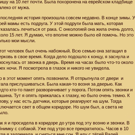
ишу на 10 лет почти. Была похоронена на еврейском кладбище
алеко от мужа.
 последняя история произошла совсем недавно. В конце зимы. 
оей мамы есть подруга. У этой подруги была мать, которая
тказалась лечиться от рака. С онкологией она жила очень долго,
коло 15 лет. Я думаю, что вполне можно было ей помочь. Но это
олько мои мысли.
тот человек был очень набожный. Всю семью она затащил в
ерковь в свое время. Когда дело подошло к концу, я заснула и
роснулась от звонка в дверь. Время на часах было что-то около
рех ночи. Я посмотрела в глазок и никого не увидела.
о в этот момент опять позвонили. Я отпрыгнула от двери
и
тала прислушиваться. Была какая-то возня за дверью. Как
удто кто-то пакет разворачивает у порога. Потом опять звонки и
ишина. Тут я опять прижалась к глазку, но было очень темно. К
лову, у нас есть датчики, которые реагируют на шум. Тогда
ключается свет в общем коридоре. Но шум был, а света не
ыло.
ак я и просидела в коридоре до утра под эту возню и звонки. В
бнимку с собакой. Уже под утро все прекратилось. Часов в 10
тра я задремала, и сниться мне сон. Я иду с тётей Валей