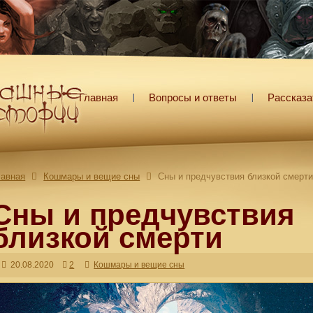
Главная
Вопросы и ответы
Рассказа
лавная
Кошмары и вещие сны
Сны и предчувствия близкой смерт
Сны и предчувствия
близкой смерти
20.08.2020
2
Кошмары и вещие сны