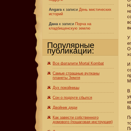
Н
Angara
к записи
День мистических
н
историй
с
в
Дана
к записи
Порча на
в
кладбищенскую землю
У
Популярные
е
публикации:
О
х
Все фаталити Mortal Kombat
И
с
Самые страшные вулканы
п
планеты Земля
М
Дух покойницы
В
у
Сон о подруге сбылся
к
В
Двойник дяди
П
Как завести собственного
домового (пошаговая инструкция)
т
П