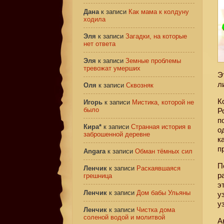
Дана
к записи
Как мама к колдуну
ходила
Эля
к записи
Загадки, на которые
нет ответа
Эля
к записи
Земные проблемы
тревожат умерших
Э
л
Оля
к записи
Сквозняк
К
Игорь
к записи
Мистика, которой не
было
Р
п
Кира*
к записи
Странная история в
о
заброшенной деревне
к
п
Angara
к записи
Обман тёмных сил
П
Ленчик
к записи
Раскаявшаяся
р
грешница
э
Ленчик
к записи
Дом бабы Ульяны
у
у
Ленчик
к записи
Чистка дома
соленой водой и молитвой
А