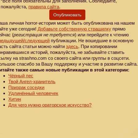
*Все поля обязательны для заполнения. Соблюдайте,
пожалуйста,
правила сайта
.
Опубликовать
аша личная horror-история может быть опубликована на нашем
айте уже сегодня!
Добавьте собственную страшилку
прямо
ейчас (
регистрация не требуется
) или перейдите к чтению
редыдущей
/следующей
публикации. Не вошедшие в основную
асть сайта статьи можно найти
здесь
. При копировании
онравившихся историй, пожалуйста, не забывайте ставить
сылку на strashno.com со своего сайта или группы в соцсети.
ольшое спасибо за Вашу поддержку и участие в развитии сайта.
итайте также самые новые публикации в этой категории:
Чёрный пес
Твой Ангел-хранитель
Призрак соседки
Удлинённый человечек
Хитин
Для чего нужно ораторское искусство?