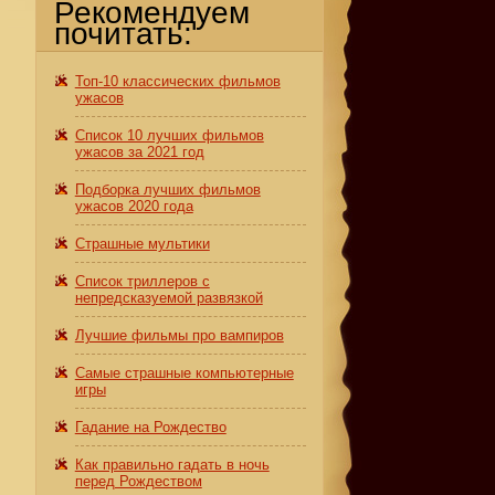
Рекомендуем
почитать:
Топ-10 классических фильмов
ужасов
Список 10 лучших фильмов
ужасов за 2021 год
Подборка лучших фильмов
ужасов 2020 года
Страшные мультики
Список триллеров с
непредсказуемой развязкой
Лучшие фильмы про вампиров
Самые страшные компьютерные
игры
Гадание на Рождество
Как правильно гадать в ночь
перед Рождеством