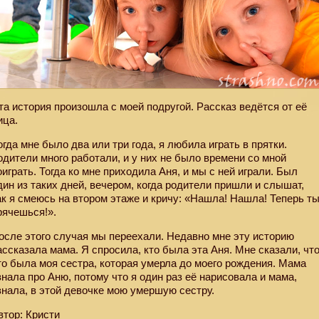
та история произошла с моей подругой. Рассказ ведётся от её
ица.
огда мне было два или три года, я любила играть в прятки.
одители много работали, и у них не было времени со мной
оиграть. Тогда ко мне приходила Аня, и мы с ней играли. Был
дин из таких дней, вечером, когда родители пришли и слышат,
ак я смеюсь на втором этаже и кричу: «Нашла! Нашла! Теперь т
рячешься!».
осле этого случая мы переехали. Недавно мне эту историю
ассказала мама. Я спросила, кто была эта Аня. Мне сказали, чт
то была моя сестра, которая умерла до моего рождения. Мама
знала про Аню, потому что я один раз её нарисовала и мама,
знала, в этой девочке мою умершую сестру.
втор: Кристи