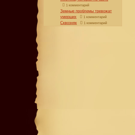
1 комментарий
Земные проблемы тревожат
умерших
1 комментарий
Сквозняк
1 комментарий