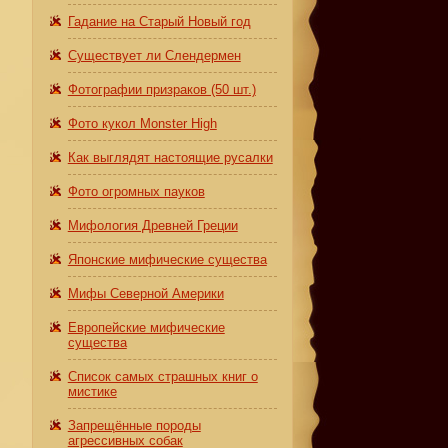
Гадание на Старый Новый год
Существует ли Слендермен
Фотографии призраков (50 шт.)
Фото кукол Monster High
Как выглядят настоящие русалки
Фото огромных пауков
Мифология Древней Греции
Японские мифические существа
Мифы Северной Америки
Европейские мифические
существа
Список самых страшных книг о
мистике
Запрещённые породы
агрессивных собак