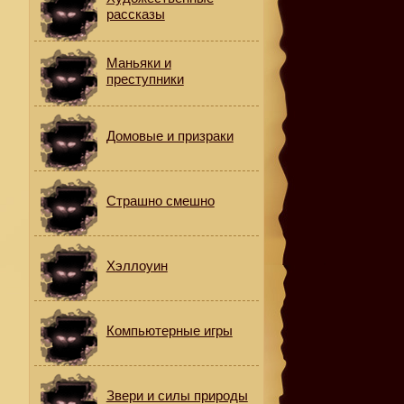
рассказы
Маньяки и
преступники
Домовые и призраки
Страшно смешно
Хэллоуин
Компьютерные игры
Звери и силы природы