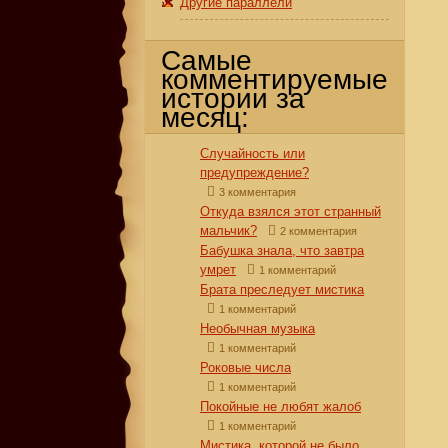
Другие параллели
Самые
комментируемые
истории за
месяц:
Случайность или
предупреждение?
3 комментария
Откуда взялся этот странный
мальчик?
2 комментария
Бабушка знала, что завтра
умрет
1 комментарий
Брата преследует мистика
1 комментарий
Необычная музыка
1 комментарий
Роковые числа
1 комментарий
Покойные не любят жалоб
1 комментарий
Мистика, которой не было