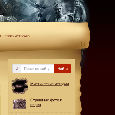
ть свою историю
Поиск
Найти
по
сайту
Мистические истории
Страшные фото и
видео