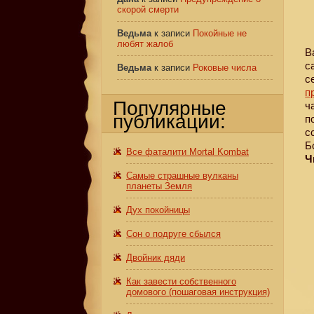
скорой смерти
Ведьма
к записи
Покойные не
любят жалоб
В
с
Ведьма
к записи
Роковые числа
с
п
Популярные
ч
публикации:
п
с
Б
Все фаталити Mortal Kombat
Ч
Самые страшные вулканы
планеты Земля
Дух покойницы
Сон о подруге сбылся
Двойник дяди
Как завести собственного
домового (пошаговая инструкция)