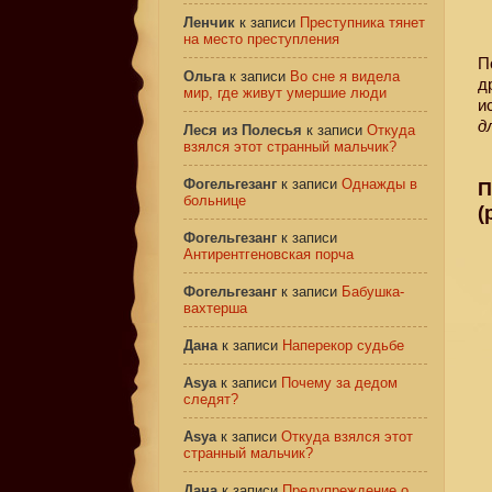
Ленчик
к записи
Преступника тянет
на место преступления
П
Ольга
к записи
Во сне я видела
д
мир, где живут умершие люди
и
д
Леся из Полесья
к записи
Откуда
взялся этот странный мальчик?
Фогельгезанг
к записи
Однажды в
П
больнице
(
Фогельгезанг
к записи
Антирентгеновская порча
Фогельгезанг
к записи
Бабушка-
вахтерша
Дана
к записи
Наперекор судьбе
Asya
к записи
Почему за дедом
следят?
Asya
к записи
Откуда взялся этот
странный мальчик?
Дана
к записи
Предупреждение о