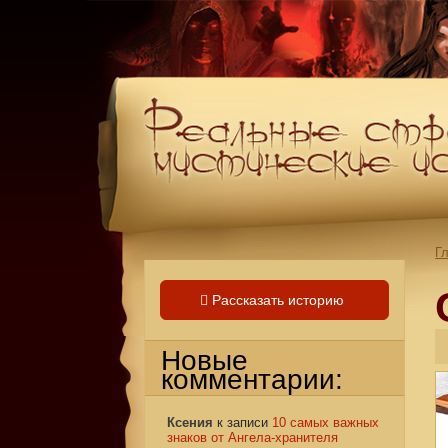
Г
Рассказать историю
Новые
комментарии:
Ксения
к записи
10 самых важных
знаков от Ангела-хранителя