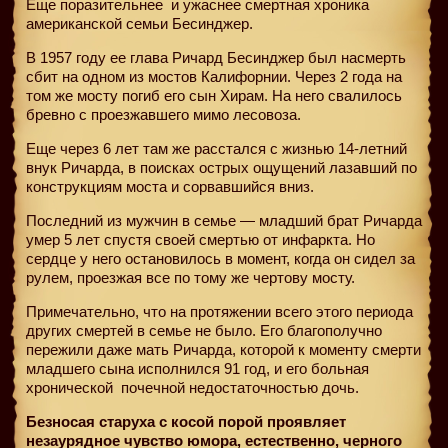
Еще поразительнее
и ужаснее смертная хроника
американской семьи Бесинджер.
В 1957 году ее глава Ричард Бесинджер был насмерть
сбит на одном из мостов Калифорнии. Через 2 года на
том же мосту погиб его сын Хирам. На него свалилось
бревно с проезжавшего мимо лесовоза.
Еще через 6 лет там же расстался с жизнью 14-летний
внук Ричарда, в поисках острых ощущений лазавший по
конструкциям моста и сорвавшийся вниз.
Последний из мужчин в семье — младший брат Ричарда
умер 5 лет спустя своей смертью от инфаркта. Но
сердце у него остановилось в момент, когда он сидел за
рулем, проезжая все по тому же чертову мосту.
Примечательно, что на протяжении всего этого периода
других смертей в семье не было. Его благополучно
пережили даже мать Ричарда, которой к моменту смерти
младшего сына исполнился 91 год, и его больная
хронической
почечной недостаточностью дочь.
Безносая старуха с косой порой проявляет
незаурядное чувство юмора, естественно, черного