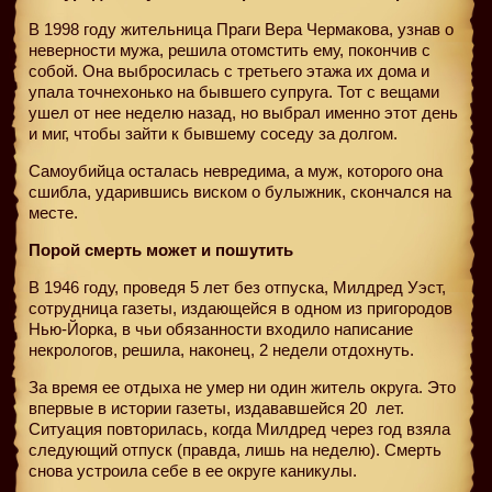
В 1998 году жительница Праги Вера Чермакова, узнав о
неверности мужа, решила отомстить ему, покончив с
собой. Она выбросилась с третьего этажа их дома и
упала точнехонько на бывшего супруга. Тот с вещами
ушел от нее неделю назад, но выбрал именно этот день
и миг, чтобы зайти к бывшему соседу за долгом.
Самоубийца осталась невредима, а муж, которого она
сшибла, ударившись виском о булыжник, скончался на
месте.
Порой смерть может и пошутить
В 1946 году, проведя 5 лет без отпуска, Милдред Уэст,
сотрудница газеты, издающейся в одном из пригородов
Нью-Йорка, в чьи обязанности входило написание
некрологов, решила, наконец, 2 недели отдохнуть.
За время ее отдыха не умер ни один житель округа. Это
впервые в истории газеты, издававшейся 20
лет.
Ситуация повторилась, когда Милдред через год взяла
следующий отпуск (правда, лишь на неделю). Смерть
снова устроила себе в ее округе каникулы.