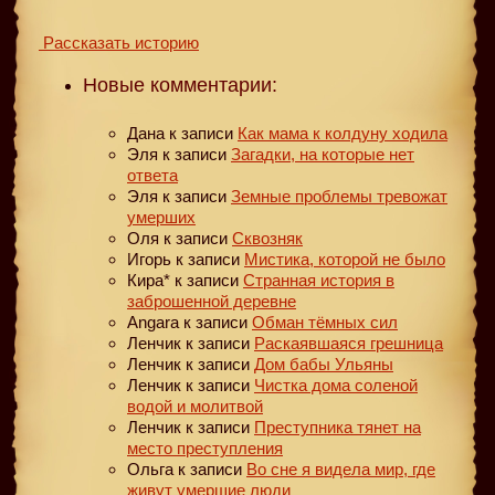
Рассказать историю
Новые комментарии:
Дана
к записи
Как мама к колдуну ходила
Эля
к записи
Загадки, на которые нет
ответа
Эля
к записи
Земные проблемы тревожат
умерших
Оля
к записи
Сквозняк
Игорь
к записи
Мистика, которой не было
Кира*
к записи
Странная история в
заброшенной деревне
Angara
к записи
Обман тёмных сил
Ленчик
к записи
Раскаявшаяся грешница
Ленчик
к записи
Дом бабы Ульяны
Ленчик
к записи
Чистка дома соленой
водой и молитвой
Ленчик
к записи
Преступника тянет на
место преступления
Ольга
к записи
Во сне я видела мир, где
живут умершие люди