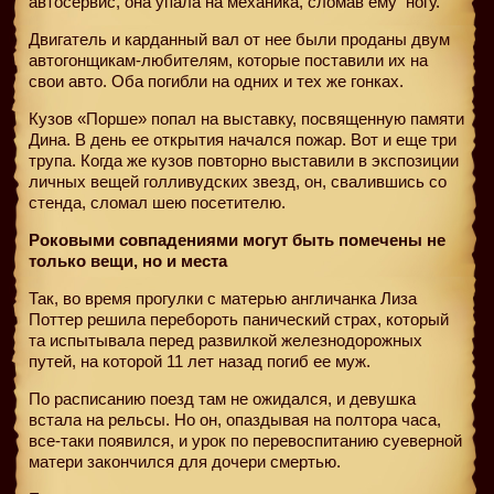
автосервис, она упала на механика, сломав ему
ногу.
Двигатель и карданный вал от нее были проданы двум
автогонщикам-любителям, которые поставили их на
свои авто. Оба погибли на одних и тех же гонках.
Кузов «Порше» попал на выставку, посвященную памяти
Дина. В день ее открытия начался пожар. Вот и еще три
трупа. Когда же кузов повторно выставили в экспозиции
личных вещей голливудских звезд, он, свалившись со
стенда, сломал шею посетителю.
Роковыми совпадениями могут быть помечены не
только вещи, но и места
Так, во время прогулки с матерью англичанка Лиза
Поттер решила перебороть панический страх, который
та испытывала перед развилкой железнодорожных
путей, на которой 11 лет назад погиб ее муж.
По расписанию поезд там не ожидался, и девушка
встала на рельсы. Но он, опаздывая на полтора часа,
все-таки появился, и урок по перевоспитанию суеверной
матери закончился для дочери смертью.