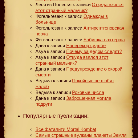
Леся из Полесья
к записи
Откуда взялся
этот странный мальчик?
Фогельгезанг
к записи
Однажды в
больнице
Фогельгезанг
к записи
Антирентгеновская
порча
Фогельгезанг
к записи
Бабушка-вахтерша
Дана
к записи
Наперекор судьбе
Asya
к записи
Почему за дедом следят?
Asya
к записи
Откуда взялся этот
странный мальчик?
Дана
к записи
Предупреждение о скорой
смерти
Ведьма
к записи
Покойные не любят
жалоб
Ведьма
к записи
Роковые числа
Дана
к записи
Заброшенная могила
подруги
Популярные публикации:
Все фаталити Mortal Kombat
Самые страшные вулканы планеты Земля