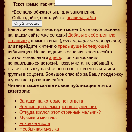
Текст комментария*:
*Все поля обязательны для заполнения.
Соблюдайте, пожалуйста,
правила сайта
.
Опубликовать
Ваша личная horror-история может быть опубликована
на нашем сайте уже сегодня!
Добавьте собственную
страшилку
прямо сейчас (
регистрация не требуется
)
или перейдите к чтению
предыдущей
/следующей
публикации. Не вошедшие в основную часть сайта
статьи можно найти
здесь
. При копировании
понравившихся историй, пожалуйста, не забывайте
ставить ссылку на strashno.com со своего сайта или
группы в соцсети. Большое спасибо за Вашу поддержку
и участие в развитии сайта.
Читайте также самые новые публикации в этой
категории:
Загадки, на которые нет ответа
Земные проблемы тревожат умерших
Откуда взялся этот странный мальчик?
Музыка и мистика
Роковые числа
Необычная музыка