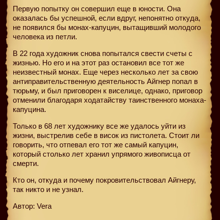
Первую попытку он совершил еще в юности. Она
оказалась бы успешной, если вдруг, непонятно откуда,
не появился бы монах-капуцин, вытащивший молодого
человека из петли.
В 22 года художник снова попытался свести счеты с
жизнью. Но его и на этот раз остановил все тот же
неизвестный монах. Еще через несколько лет за свою
антиправительственную деятельность Айгнер попал в
тюрьму, и был приговорен к виселице, однако, приговор
отменили благодаря ходатайству таинственного монаха-
капуцина.
Только в 68 лет художнику все же удалось уйти из
жизни, выстрелив себе в висок из пистолета. Стоит ли
говорить, что отпевал его тот же самый капуцин,
который столько лет хранил упрямого живописца от
смерти.
Кто он, откуда и почему покровительствовал Айгнеру,
так никто и не узнал.
Автор: Vera