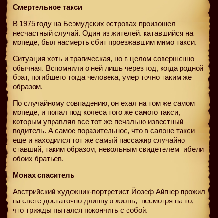
Смертельное такси
В 1975 году на Бермудских островах произошел
несчастный случай. Один из жителей, катавшийся на
мопеде, был насмерть сбит проезжавшим мимо такси.
Ситуация хоть и трагическая, но в целом совершенно
обычная. Вспомнили о ней лишь через год, когда родной
брат, погибшего тогда человека, умер точно таким же
образом.
По случайному совпадению, он ехал на том же самом
мопеде, и попал под колеса того же самого такси,
которым управлял все тот же печально известный
водитель. А самое поразительное, что в салоне такси
еще и находился тот же самый пассажир случайно
ставший, таким образом, невольным свидетелем гибели
обоих братьев.
Монах спаситель
Австрийский художник-портретист Йозеф Айгнер прожил
на свете достаточно длинную жизнь,
несмотря на то,
что трижды пытался покончить с собой.