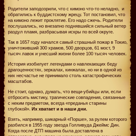
Родители заподозрили, что с кимоно что-то неладно,
и
обратились к буддистскому жрецу. Тот постановил, что
на кимоно лежит проклятие. Его надо сжечь. Родители
послушались, но внезапно поднявшийся сильный ветер
раздул пламя, разбрасывая искры по всей округе.
Так в 1657 году начался самый страшный пожар в Токио,
уничтоживший 300 храмов, 500 дворцов, 61 мост, 9
тысяч лавок и унесший жизни более 100 тысяч человек.
История изобилует легендами о навлекающих беду
драгоценностях, зеркалах, кинжалах, но ни в одной из
них несчастье не принимало столь катастрофических
масштабов.
Не стоит, однако, думать, что вещи-убийцы или, если
отбросить мистику, трагические совпадения, связанные
с неким предметом, всегда «преданья старины
глубокой».
Их хватает и в наши дни.
Взять, например, шикарный «Порше», за рулем которого
разбился в 1955 году звезда Голливуда Джеймс Дин.
Когда после ДТП машина была доставлена в