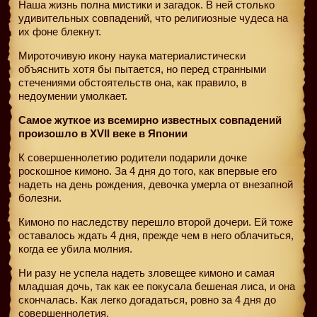
Наша жизнь полна мистики и загадок. В ней столько
удивительных совпадений, что религиозные чудеса на
их фоне блекнут.
Мироточивую икону наука материалистически
объяснить хотя бы пытается, но перед странными
стечениями обстоятельств она, как правило, в
недоумении умолкает.
Самое жуткое из всемирно известных совпадений
произошло в ХVII веке в Японии
К совершеннолетию родители подарили дочке
роскошное кимоно. За 4 дня до того, как впервые его
надеть на день рождения, девочка умерла от внезапной
болезни.
Кимоно по наследству перешло второй дочери. Ей тоже
оставалось ждать 4 дня, прежде чем в него облачиться,
когда ее убила молния.
Ни разу не успела надеть зловещее кимоно и самая
младшая дочь, так как ее покусала бешеная лиса, и она
скончалась. Как легко догадаться, ровно за 4 дня до
совершеннолетия.