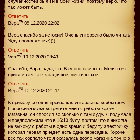
случайностей были и в моей жизни, поэтому верю, что
так может быть.
Ответить
#6
Вера
09.12.2020 22:02
Вера спасибо за истории! Очень интересно было читать.
Жду продолжения:))))
Ответить
#7
Vera
10.12.2020 09:43
Спасибо, Вара, рада, что Вам понравилось. Меня тоже
притягивает все загадочное, мистическое.
Ответить
#8
Вера
10.12.2020 21:47
К примеру сегодня произошло интересное «событие».
Попросила мужа встретить меня с работы возле
магазина, он спросил во сколько я там буду. Я подумала
и предположила что в 16:10 буду, притом что я никогда
не выхожу с работы в одно время и беру ту электричку
которая первая приедет, есть одна пересадка. Короче
всё так совпало что я оказалась возле магазина точно в