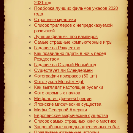
2021 год
Подборка лучших фильмов ужасов 2020
года
Страшные мультики
Список триллеров с непредсказуемой
развязкой
Лучшие фильмы про вампиров
Самые страшные компьютерные игры
Гадание на Рождество
Как правильно гадать в ночь перед
Рождеством
Гадание на Старый Новый год
Существует ли Слендермен
Фотографии призраков (50 шт.)
Фото кукол Monster High
Как выглядят настоящие русалки
Фото огромных пауков
Мифология Древней Греции
Японские мифические существа
Мифы Северной Америки
Европейские мифические существа
Список самых страшных книг о мистике
Запрещённые породы агрессивных собак
Правдивые жизненные истории