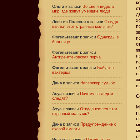
к
Ольга
к записи
Во сне я видела
с
мир, где живут умершие люди
д
х
Леся из Полесья
к записи
Откуда
п
взялся этот странный мальчик?
з
Фогельгезанг
к записи
Однажды в
п
больнице
о
ж
Фогельгезанг
к записи
п
Антирентгеновская порча
и
о
Фогельгезанг
к записи
Бабушка-
вахтерша
с
ж
Дана
к записи
Наперекор судьбе
в
Asya
к записи
Почему за дедом
С
следят?
М
Asya
к записи
Откуда взялся этот
р
странный мальчик?
е
Дана
к записи
Предупреждение о
м
скорой смерти
м
с
Ведьма
к записи
Покойные не