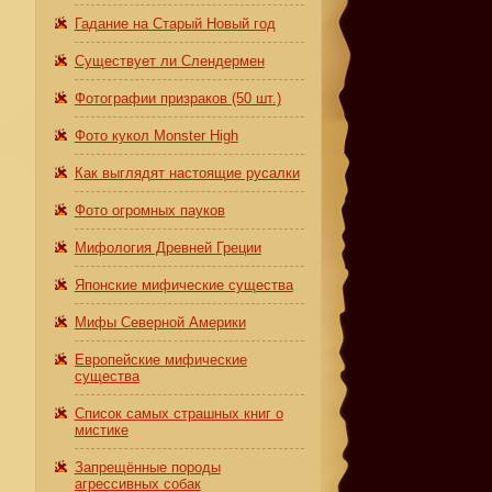
Гадание на Старый Новый год
Существует ли Слендермен
Фотографии призраков (50 шт.)
Фото кукол Monster High
Как выглядят настоящие русалки
Фото огромных пауков
Мифология Древней Греции
Японские мифические существа
Мифы Северной Америки
Европейские мифические
существа
Список самых страшных книг о
мистике
Запрещённые породы
агрессивных собак