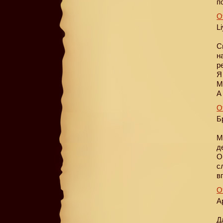
п
О
L
С
н
р
Я
М
А
О
Б
М
д
О
с
в
О
А
Д