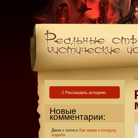
Г
Рассказать историю
Новые
комментарии:
Дана
к записи
Как мама к колдуну
ходила