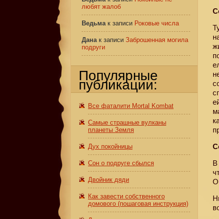
любят жалоб
С
Ведьма
к записи
Роковые числа
Т
н
Дана
к записи
Заброшенная могила
ж
подруги
п
е
Популярные
н
публикации:
с
с
е
Все фаталити Mortal Kombat
м
к
Самые страшные вулканы
п
планеты Земля
С
Дух покойницы
В
Сон о подруге сбылся
ч
Двойник дяди
О
Как завести собственного
Н
домового (пошаговая инструкция)
в