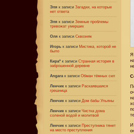
Эля
к записи
Загадки, на которые
нет ответа
Эля
к записи
Земные проблемы
тревожат умерших
Оля
к записи
Сквозняк
Игорь
к записи
Мистика, которой не
было
Я
н
Кира*
к записи
Странная история в
заброшенной деревне
н
Angara
к записи
Обман тёмных сил
С
Ленчик
к записи
Раскаявшаяся
П
грешница
о
н
Ленчик
к записи
Дом бабы Ульяны
х
п
Ленчик
к записи
Чистка дома
т
соленой водой и молитвой
И
Ленчик
к записи
Преступника тянет
на место преступления
о