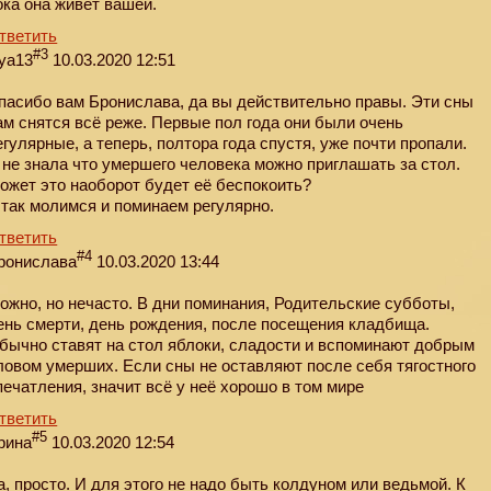
ока она живёт вашей.
тветить
#3
iya13
10.03.2020 12:51
пасибо вам Бронислава, да вы действительно правы. Эти сны
ам снятся всё реже. Первые пол года они были очень
егулярные, а теперь, полтора года спустя, уже почти пропали.
 не знала что умершего человека можно приглашать за стол.
ожет это наоборот будет её беспокоить?
 так молимся и поминаем регулярно.
тветить
#4
ронислава
10.03.2020 13:44
ожно, но нечасто. В дни поминания, Родительские субботы,
ень смерти, день рождения, после посещения кладбища.
бычно ставят на стол яблоки, сладости и вспоминают добрым
ловом умерших. Если сны не оставляют после себя тягостного
печатления, значит всё у неё хорошо в том мире
тветить
#5
рина
10.03.2020 12:54
а, просто. И для этого не надо быть колдуном или ведьмой. К