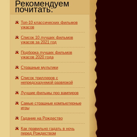
Рекомендуем
почитать:
Топ-10 классических фильмов
ужасов
Список 10 лучших фильмов
ужасов за 2021 год
Подборка лучших фильмов
ужасов 2020 года
Страшные мультики
Список триллеров с
непредсказуемой развязкой
Лучшие фильмы про вампиров
Самые страшные компьютерные
игры
Гадание на Рождество
Как правильно гадать в ночь
перед Рождеством