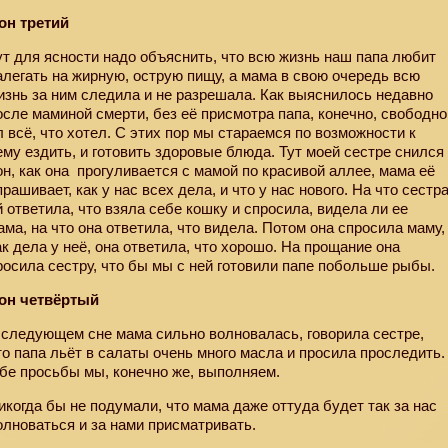
он третий
ут для ясности надо объяснить, что всю жизнь наш папа любит
алегать на жирную, острую пищу, а мама в свою очередь всю
изнь за ним следила и не разрешала. Как выяснилось недавно
осле маминой смерти, без её присмотра папа, конечно, свободно
л всё, что хотел. С этих пор мы стараемся по возможности к
ему ездить, и готовить здоровые блюда. Тут моей сестре снился
он, как она
прогуливается с мамой по красивой аллее, мама её
прашивает, как у нас всех дела, и что у нас нового. На что сестр
й ответила, что взяла себе кошку и спросила, видела ли ее
ама, на что она ответила, что видела. Потом она спросила маму,
ак дела у неё, она ответила, что хорошо. На прощание она
росила сестру, что бы мы с ней готовили папе побольше рыбы.
он четвёртый
 следующем сне мама сильно волновалась, говорила сестре,
то папа льёт в салаты очень много масла и просила проследить.
бе просьбы мы, конечно же, выполняем.
икогда бы не подумали, что мама даже оттуда будет так за нас
олноваться и за нами присматривать.