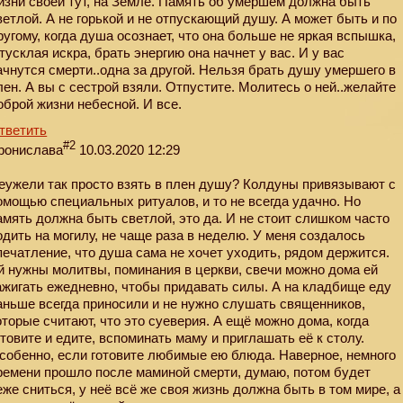
изни своей тут, на Земле. Память об умершем должна быть
ветлой. А не горькой и не отпускающий душу. А может быть и по
ругому, когда душа осознает, что она больше не яркая вспышка,
 тусклая искра, брать энергию она начнет у вас. И у вас
ачнутся смерти..одна за другой. Нельзя брать душу умершего в
лен. А вы с сестрой взяли. Отпустите. Молитесь о ней..желайте
оброй жизни небесной. И все.
тветить
#2
ронислава
10.03.2020 12:29
еужели так просто взять в плен душу? Колдуны привязывают с
омощью специальных ритуалов, и то не всегда удачно. Но
амять должна быть светлой, это да. И не стоит слишком часто
одить на могилу, не чаще раза в неделю. У меня создалось
печатление, что душа сама не хочет уходить, рядом держится.
й нужны молитвы, поминания в церкви, свечи можно дома ей
ажигать ежедневно, чтобы придавать силы. А на кладбище еду
аньше всегда приносили и не нужно слушать священников,
оторые считают, что это суеверия. А ещё можно дома, когда
отовите и едите, вспоминать маму и приглашать её к столу.
собенно, если готовите любимые ею блюда. Наверное, немного
ремени прошло после маминой смерти, думаю, потом будет
еже сниться, у неё всё же своя жизнь должна быть в том мире, а