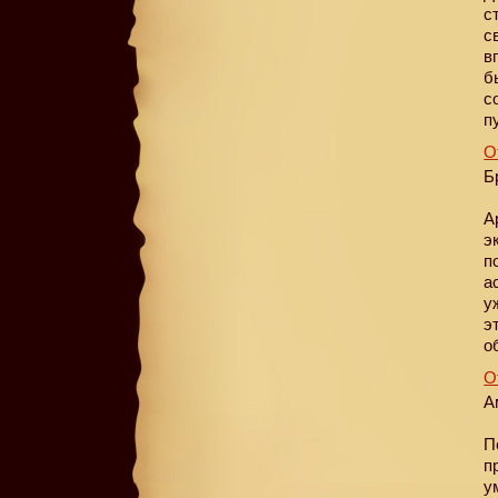
с
с
в
б
с
п
О
Б
А
э
п
а
у
э
о
О
А
П
п
у