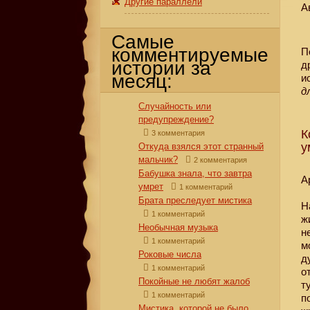
Другие параллели
А
Самые
комментируемые
П
истории за
д
месяц:
и
д
Случайность или
предупреждение?
К
3 комментария
у
Откуда взялся этот странный
мальчик?
2 комментария
Бабушка знала, что завтра
А
умрет
1 комментарий
Брата преследует мистика
Н
1 комментарий
ж
Необычная музыка
н
1 комментарий
м
Роковые числа
д
1 комментарий
о
Покойные не любят жалоб
т
1 комментарий
п
Мистика, которой не было