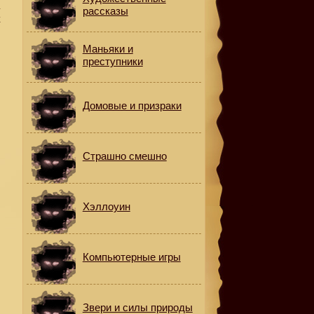
а
рассказы
к
Маньяки и
преступники
Домовые и призраки
Страшно смешно
Хэллоуин
Компьютерные игры
Звери и силы природы