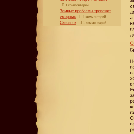
ж
1 комментарий
с
Земные проблемы тревожат
д
умерших
1 комментарий
а
Сквозняк
н
1 комментарий
п
д
О
Б
Н
п
п
х
в
Е
з
р
к
г
О
в
р