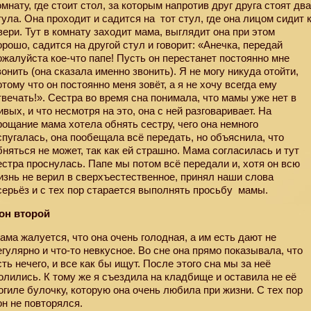
омнату, где стоит стол, за которым напротив друг друга стоят дв
тула. Она проходит и садится на
тот стул, где она лицом сидит 
вери. Тут в комнату заходит мама, выглядит она при этом
орошо, садится на другой стул и говорит: «Анечка, передай
ожалуйста кое-что папе! Пусть он перестанет постоянно мне
вонить (она сказала именно звонить). Я не могу никуда отойти,
отому что он постоянно меня зовёт, а я не хочу всегда ему
твечать!». Сестра во время сна понимала, что мамы уже нет в
ивых, и что несмотря на это, она с ней разговаривает. На
рощание мама хотела обнять сестру, чего она немного
спугалась, она пообещала всё передать, но объяснила, что
бняться не может, так как ей страшно. Мама согласилась и тут
естра проснулась. Папе мы потом всё передали и, хотя он всю
изнь не верил в сверхъестественное, принял наши слова
серьёз и с тех пор старается выполнять просьбу
мамы.
он второй
ама жалуется, что она очень голодная, а им есть дают не
егулярно и что-то невкусное. Во сне она прямо показывала, что
сть нечего, и все как бы ищут. После этого сна мы за неё
олились. К тому же я съездила на кладбище и оставила не её
огиле булочку, которую она очень любила при жизни. С тех пор
он не повторялся.