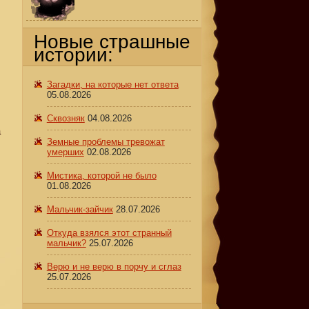
Новые страшные
истории:
Загадки, на которые нет ответа
05.08.2026
Сквозняк
04.08.2026
а
Земные проблемы тревожат
умерших
02.08.2026
Мистика, которой не было
01.08.2026
Мальчик-зайчик
28.07.2026
Откуда взялся этот странный
мальчик?
25.07.2026
Верю и не верю в порчу и сглаз
25.07.2026