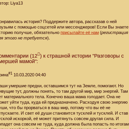
втор: Liya13
онравилась история? Поддержите автора, рассказав о ней
рузьям с помощью соцсетей или мессенджеров! Если Вы знаете
сторию получше, обязательно
присылайте её нам
(
регистрация
ля этого не требуется
).
омментарии (12
) к страшной истории "Разговоры с
мершей мамой":
#1
рина
10.03.2020 04:40
аши умершие предки, оставшимся тут на Земле, помогают. Но
ивущие тут, должны понять, то там другой мир, мир энергий. Там
ет материального тела. Конечно ваша мама голодает. Она не
ожет уйти туда, куда ей предназначено. Расходуя свою энергию
уши, что бы прорваться в ваш мир, потому что вы её не
тпускаете. И свет её души становится тусклей и тусклей. И став
усклой искоркой, её может притянуть совсем другая сила. И
опадет она совсем не туда, куда должна была попасть по итогам