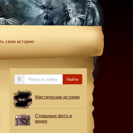
ть свою историю
Поиск
Найти
по
й
сайту
Мистические истории
Страшные фото и
видео