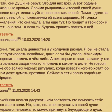
тати. они души не берут. Это для них грех. А вот родные,
вязанные кровью. Своими рыданиями и тоской своей души
полне могут мешать уйти, новопреставленной. Память должна
ыть светлой, с пожеланием ей всего хорошего. И только
ожаления, что она ушла, а ты еще тут. Но придет и твой срок и
усть она там.. А пока ты будешь хранить память о ней.
тветить
#6
ронислава
10.03.2020 14:20
рина, так шкала ценностей и у колдунов разная. Я бы не стала
ксплуатировать покойных, даже если бы умела. Максимум
опросить помочь в чём-либо. А некоторые ставят на защиту как
стрального защитника или помочь в каком-то деле. Не говоря
же обо всяких чёрных ритуалах, когда извести кого-то хотят, об
том даже думать противно. Сейчас в сети полно подобных
брядов.
тветить
#7
мина
11.03.2020 14:43
окойника нельзя удержать или заставить его помогать себе
ротив его воли. Но, зато, если не отпускать в своей душе
мершего человека, то можно притянуть блуждающего духа,