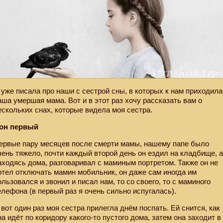
 уже писала про наши с сестрой сны, в которых к нам приходила
аша умершая мама. Вот и в этот раз хочу рассказать вам о
ескольких снах, которые видела моя сестра.
он первый
ервые пару месяцев после смерти мамы, нашему папе было
чень тяжело, почти каждый второй день он ездил на кладбище, 
аходясь дома, разговаривал с маминым портретом. Также он не
отел отключать мамин мобильник, он даже сам иногда им
ользовался и звонил и писал нам, то со своего, то с маминого
елефона (в первый раз я очень сильно испугалась).
 вот один раз моя сестра прилегла днём поспать. Ей снится, как
на идёт по коридору какого-то пустого дома, затем она заходит в