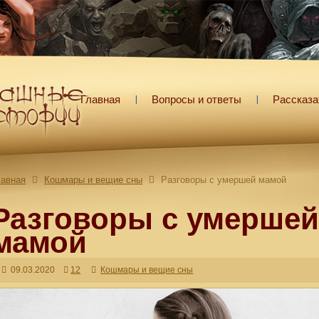
Главная
Вопросы и ответы
Рассказа
лавная
Кошмары и вещие сны
Разговоры с умершей мамой
Разговоры с умерше
мамой
09.03.2020
12
Кошмары и вещие сны