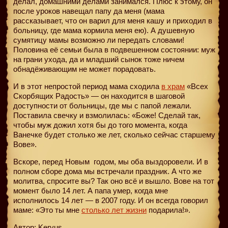
делал, домашними делами занимался. Плюс к этому, он
после уроков навещал папу да меня (мама
рассказывает, что он варил для меня кашу и приходил в
больницу, где мама кормила меня ею). А душевную
сумятицу мамы возможно ли передать словами!
Половина её семьи была в подвешенном состоянии: муж
на грани ухода, да и младший сынок тоже ничем
обнадёживающим не может порадовать.
И в этот непростой период мама сходила
в храм
«Всех
Скорбящих Радость» — он находится в шаговой
доступности от больницы, где мы с папой лежали.
Поставила свечку и взмолилась: «Боже! Сделай так,
чтобы муж дожил хотя бы до того момента, когда
Ванечке будет столько же лет, сколько сейчас старшему
Вове».
Вскоре, перед Новым
годом, мы оба выздоровели. И в
полном сборе дома мы встречали праздник. А что же
молитва, спросите вы? Так оно всё и вышло. Вове на тот
момент было 14 лет. А папа умер, когда мне
исполнилось 14 лет — в 2007 году. И он всегда говорил
маме: «Это ты мне
столько лет жизни
подарила!».
Автор: Kervus