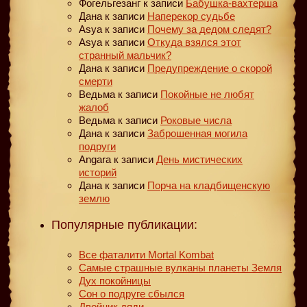
Фогельгезанг
к записи
Бабушка-вахтерша
Дана
к записи
Наперекор судьбе
Asya
к записи
Почему за дедом следят?
Asya
к записи
Откуда взялся этот
странный мальчик?
Дана
к записи
Предупреждение о скорой
смерти
Ведьма
к записи
Покойные не любят
жалоб
Ведьма
к записи
Роковые числа
Дана
к записи
Заброшенная могила
подруги
Angara
к записи
День мистических
историй
Дана
к записи
Порча на кладбищенскую
землю
Популярные публикации:
Все фаталити Mortal Kombat
Самые страшные вулканы планеты Земля
Дух покойницы
Сон о подруге сбылся
Двойник дяди