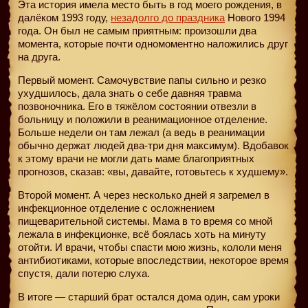
Эта история имела место быть в год моего рождения, в
далёком 1993 году,
незадолго до праздника
Нового 1994
года. Он был не самым приятным: произошли два
момента, которые почти одномоментно наложились друг
на друга.
Первый момент. Самочувствие папы сильно и резко
ухудшилось, дала знать о себе давняя травма
позвоночника. Его в тяжёлом состоянии отвезли в
больницу и положили в реанимационное отделение.
Больше недели он там лежал (а ведь в реанимации
обычно держат людей два-три дня максимум). Вдобавок
к этому врачи не могли дать маме благоприятных
прогнозов, сказав: «вы, давайте, готовьтесь к худшему».
Второй момент. А через несколько дней я загремел в
инфекционное отделение с осложнением
пищеварительной системы. Мама в то время со мной
лежала в инфекционке, всё боялась хоть на минуту
отойти. И врачи, чтобы спасти мою жизнь, кололи меня
антибиотиками, которые впоследствии, некоторое время
спустя, дали потерю слуха.
В итоге — старший брат остался дома один, сам уроки