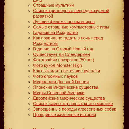
Страшные мультики
Список триллеров с непредсказуемой
развязкой
Лучшие фильмы про вампиров
Самые страшные компьютерные игры
Гадание на Рождество
Как правильно гадать в ночь перед
Рождеством
Гадание на Старый Новый год
Существует ли Слендермен
Фотографии призраков (50 шт.)
Фото кукол Monster High
Как выглядят настоящие русалки
Фото огромных пауков
Мифология Древней Греции
Японские мифические существа
Мифы Северной Америки
Европейские мифические существа
Список самых страшных книг о мистике
Запрещённые породы агрессивных собак
Правдивые жизненные истории