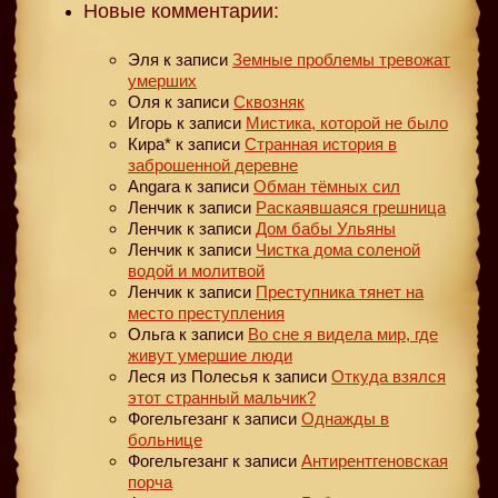
Новые комментарии:
Эля
к записи
Земные проблемы тревожат
умерших
Оля
к записи
Сквозняк
Игорь
к записи
Мистика, которой не было
Кира*
к записи
Странная история в
заброшенной деревне
Angara
к записи
Обман тёмных сил
Ленчик
к записи
Раскаявшаяся грешница
Ленчик
к записи
Дом бабы Ульяны
Ленчик
к записи
Чистка дома соленой
водой и молитвой
Ленчик
к записи
Преступника тянет на
место преступления
Ольга
к записи
Во сне я видела мир, где
живут умершие люди
Леся из Полесья
к записи
Откуда взялся
этот странный мальчик?
Фогельгезанг
к записи
Однажды в
больнице
Фогельгезанг
к записи
Антирентгеновская
порча