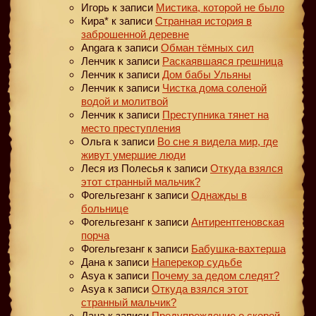
Игорь
к записи
Мистика, которой не было
Кира*
к записи
Странная история в
заброшенной деревне
Angara
к записи
Обман тёмных сил
Ленчик
к записи
Раскаявшаяся грешница
Ленчик
к записи
Дом бабы Ульяны
Ленчик
к записи
Чистка дома соленой
водой и молитвой
Ленчик
к записи
Преступника тянет на
место преступления
Ольга
к записи
Во сне я видела мир, где
живут умершие люди
Леся из Полесья
к записи
Откуда взялся
этот странный мальчик?
Фогельгезанг
к записи
Однажды в
больнице
Фогельгезанг
к записи
Антирентгеновская
порча
Фогельгезанг
к записи
Бабушка-вахтерша
Дана
к записи
Наперекор судьбе
Asya
к записи
Почему за дедом следят?
Asya
к записи
Откуда взялся этот
странный мальчик?
Дана
к записи
Предупреждение о скорой