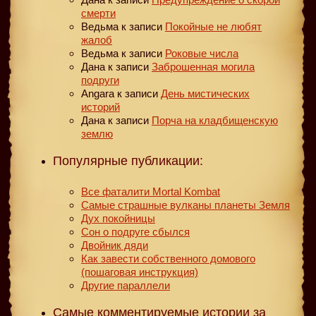
смерти
Ведьма
к записи
Покойные не любят
жалоб
Ведьма
к записи
Роковые числа
Дана
к записи
Заброшенная могила
подруги
Angara
к записи
День мистических
историй
Дана
к записи
Порча на кладбищенскую
землю
Популярные публикации:
Все фаталити Mortal Kombat
Самые страшные вулканы планеты Земля
Дух покойницы
Сон о подруге сбылся
Двойник дяди
Как завести собственного домового
(пошаговая инструкция)
Другие параллели
Самые комментируемые истории за