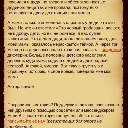
появился и дядя, но тревога и обеспокоенность с
дядиного лица так и не пропала, поэтому всю
оставшуюся дрогу до станции шли молча.
А мама только и осмелилась спросить у дяди, кто это
был. На что он ответил: «Это черный гробовщик, все это
не к добру, дети, но вы не бойтесь, я вас сумел
защитить». Что делал дядя, когда оставался один, для
моей мамы
оказалось нераскрытой тайной. А через три
месяца на деревню нашла страшная напасть –
эпидемия
дифтерии. Больше половины детского населения
деревни, куда мама ходила с дядей и двоюродной
сестрой, Анечкой, умерли. Вот такую грустную и
страшную историю, в свое время, поведала мне моя
мама.
Автор: sawnik
Понравилась история? Поддержите автора, рассказав о
ней друзьям с помощью соцсетей или мессенджеров!
Если Вы знаете историю получше, обязательно
присылайте её нам
(
регистрация для этого не
требуется
).