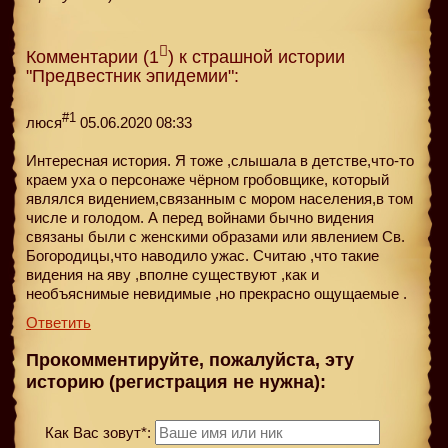
Комментарии (1
) к страшной истории
"Предвестник эпидемии":
#1
люся
05.06.2020 08:33
Интересная история. Я тоже ,слышала в детстве,что-то
краем уха о персонаже чёрном гробовщике, который
являлся видением,связанным с мором населения,в том
числе и голодом. А перед войнами бычно видения
связаны были с женскими образами или явлением Св.
Богородицы,что наводило ужас. Считаю ,что такие
видения на яву ,вполне существуют ,как и
необъяснимые невидимые ,но прекрасно ощущаемые .
Ответить
Прокомментируйте, пожалуйста, эту
историю (регистрация не нужна):
Как Вас зовут*: