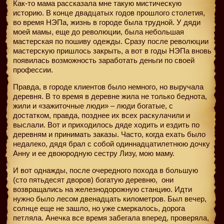
Как-то мама рассказала мне такую мистическую
историю. В конце двадцатых годов прошлого столетия,
во время НЭПа, жизнь в городе была трудной. У дяди
моей мамы, еще до революции, была небольшая
мастерская по пошиву одежды. Сразу после революции
мастерскую пришлось закрыть, а вот в годы НЭПа вновь
появилась возможность заработать деньги по своей
профессии.
Правда, в городе клиентов было немного, но выручала
деревня. В то время в деревне жила не только беднота,
жили и «зажиточные люди» – люди богатые, с
достатком, правда, позднее их всех раскулачили и
выслали. Вот и приходилось дяде ходить и ездить по
деревням и принимать заказы. Часто, когда ехать было
недалеко, дядя брал с собой одиннадцатилетнюю дочку
Анну и ее двоюродную сестру Лизу, мою маму.
И вот однажды, после очередного похода в большую
(сто пятьдесят дворов) богатую деревню,
они
возвращались на железнодорожную станцию. Идти
нужно было лесом двенадцать километров. Был вечер,
солнце еще не зашло, но уже смеркалось, дорога
петляла. Анечка все время забегала вперед, проверяла,