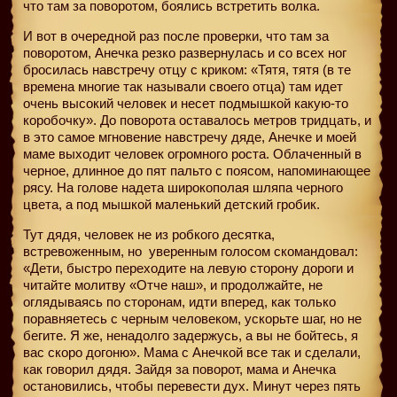
что там за поворотом, боялись встретить волка.
И вот в очередной раз после проверки, что там за
поворотом, Анечка резко развернулась и со всех ног
бросилась навстречу отцу с криком: «Тятя, тятя (в те
времена многие так называли своего отца) там идет
очень высокий человек и несет подмышкой какую-то
коробочку». До поворота оставалось метров тридцать, и
в это самое мгновение навстречу дяде, Анечке и моей
маме выходит человек огромного роста. Облаченный в
черное, длинное до пят пальто с поясом, напоминающее
рясу. На голове надета широкополая шляпа черного
цвета, а под мышкой маленький детский гробик.
Тут дядя, человек не из робкого десятка,
встревоженным, но
уверенным голосом скомандовал:
«Дети, быстро переходите на левую сторону дороги и
читайте молитву «Отче наш», и продолжайте, не
оглядываясь по сторонам, идти вперед, как только
поравняетесь с черным человеком, ускорьте шаг, но не
бегите. Я же, ненадолго задержусь, а вы не бойтесь, я
вас скоро догоню». Мама с Анечкой все так и сделали,
как говорил дядя. Зайдя за поворот, мама и Анечка
остановились, чтобы перевести дух. Минут через пять