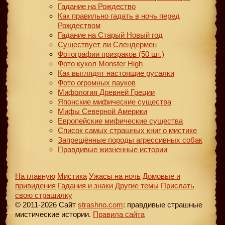
Гадание на Рождество
Как правильно гадать в ночь перед
Рождеством
Гадание на Старый Новый год
Существует ли Слендермен
Фотографии призраков (50 шт.)
Фото кукол Monster High
Как выглядят настоящие русалки
Фото огромных пауков
Мифология Древней Греции
Японские мифические существа
Мифы Северной Америки
Европейские мифические существа
Список самых страшных книг о мистике
Запрещённые породы агрессивных собак
Правдивые жизненные истории
На главную
Мистика
Ужасы на ночь
Домовые и
привидения
Гадания и знаки
Другие темы
Прислать
свою страшилку
© 2011-2026 Сайт
strashno.com
: правдивые страшные
мистические истории.
Правила сайта