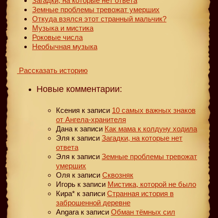
Загадки, на которые нет ответа
Земные проблемы тревожат умерших
Откуда взялся этот странный мальчик?
Музыка и мистика
Роковые числа
Необычная музыка
Рассказать историю
Новые комментарии:
Ксения
к записи
10 самых важных знаков
от Ангела-хранителя
Дана
к записи
Как мама к колдуну ходила
Эля
к записи
Загадки, на которые нет
ответа
Эля
к записи
Земные проблемы тревожат
умерших
Оля
к записи
Сквозняк
Игорь
к записи
Мистика, которой не было
Кира*
к записи
Странная история в
заброшенной деревне
Angara
к записи
Обман тёмных сил