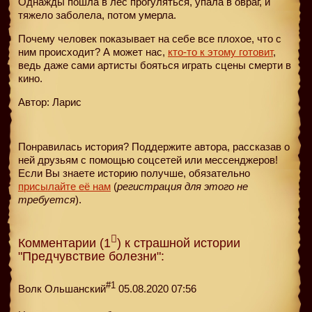
Однажды пошла в лес прогуляться, упала в овраг, и
тяжело заболела, потом умерла.
Почему человек показывает на себе все плохое, что с
ним происходит? А может нас,
кто-то к этому готовит
,
ведь даже сами артисты бояться играть сцены смерти в
кино.
Автор: Ларис
Понравилась история? Поддержите автора, рассказав о
ней друзьям с помощью соцсетей или мессенджеров!
Если Вы знаете историю получше, обязательно
присылайте её нам
(
регистрация для этого не
требуется
).
Комментарии (1
) к страшной истории
"Предчувствие болезни":
#1
Волк Ольшанский
05.08.2020 07:56