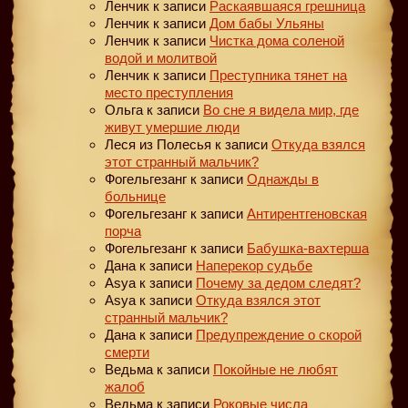
Ленчик
к записи
Раскаявшаяся грешница
Ленчик
к записи
Дом бабы Ульяны
Ленчик
к записи
Чистка дома соленой
водой и молитвой
Ленчик
к записи
Преступника тянет на
место преступления
Ольга
к записи
Во сне я видела мир, где
живут умершие люди
Леся из Полесья
к записи
Откуда взялся
этот странный мальчик?
Фогельгезанг
к записи
Однажды в
больнице
Фогельгезанг
к записи
Антирентгеновская
порча
Фогельгезанг
к записи
Бабушка-вахтерша
Дана
к записи
Наперекор судьбе
Asya
к записи
Почему за дедом следят?
Asya
к записи
Откуда взялся этот
странный мальчик?
Дана
к записи
Предупреждение о скорой
смерти
Ведьма
к записи
Покойные не любят
жалоб
Ведьма
к записи
Роковые числа