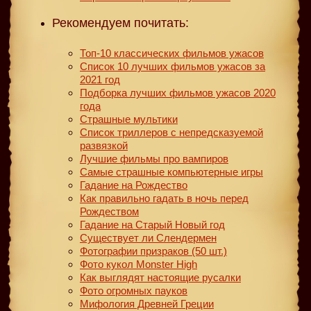
Рекомендуем почитать:
Топ-10 классических фильмов ужасов
Список 10 лучших фильмов ужасов за
2021 год
Подборка лучших фильмов ужасов 2020
года
Страшные мультики
Список триллеров с непредсказуемой
развязкой
Лучшие фильмы про вампиров
Самые страшные компьютерные игры
Гадание на Рождество
Как правильно гадать в ночь перед
Рождеством
Гадание на Старый Новый год
Существует ли Слендермен
Фотографии призраков (50 шт.)
Фото кукол Monster High
Как выглядят настоящие русалки
Фото огромных пауков
Мифология Древней Греции