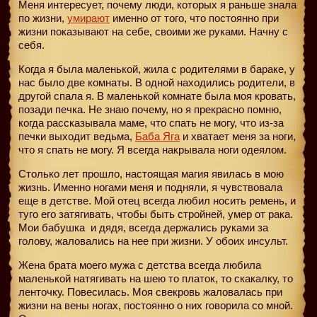
Меня интересует, почему люди, которых я раньше знала
по жизни,
умирают
именно от того, что постоянно при
жизни показывают на себе, своими же руками. Начну с
себя.
Когда я была маленькой, жила с родителями в бараке, у
нас было две комнаты. В одной находились родители, в
другой спала я. В маленькой комнате была моя кровать,
позади печка. Не знаю почему, но я прекрасно помню,
когда рассказывала маме, что спать не могу, что из-за
печки выходит ведьма,
Баба Яга
и хватает меня за ноги,
что я спать не могу. Я всегда накрывала ноги одеялом.
Столько лет прошло, настоящая магия явилась в мою
жизнь. Именно ногами меня и подняли, я чувствовала
еще в детстве. Мой отец всегда любил носить ремень, и
туго его затягивать, чтобы быть стройней, умер от рака.
Мои бабушка
и дядя, всегда держались руками за
голову, жаловались на нее при жизни. У обоих инсульт.
Жена брата моего мужа с детства всегда любила
маленькой натягивать на шею то платок, то скакалку, то
ленточку. Повесилась. Моя свекровь жаловалась при
жизни на вены ногах, постоянно о них говорила со мной.