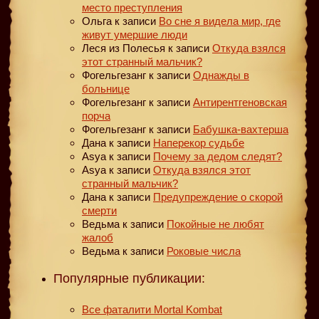
место преступления
Ольга
к записи
Во сне я видела мир, где
живут умершие люди
Леся из Полесья
к записи
Откуда взялся
этот странный мальчик?
Фогельгезанг
к записи
Однажды в
больнице
Фогельгезанг
к записи
Антирентгеновская
порча
Фогельгезанг
к записи
Бабушка-вахтерша
Дана
к записи
Наперекор судьбе
Asya
к записи
Почему за дедом следят?
Asya
к записи
Откуда взялся этот
странный мальчик?
Дана
к записи
Предупреждение о скорой
смерти
Ведьма
к записи
Покойные не любят
жалоб
Ведьма
к записи
Роковые числа
Популярные публикации:
Все фаталити Mortal Kombat