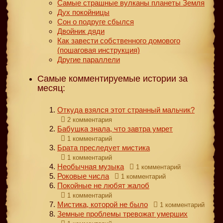
Самые страшные вулканы планеты Земля
Дух покойницы
Сон о подруге сбылся
Двойник дяди
Как завести собственного домового
(пошаговая инструкция)
Другие параллели
Самые комментируемые истории за
месяц:
Откуда взялся этот странный мальчик?
2 комментария
Бабушка знала, что завтра умрет
1 комментарий
Брата преследует мистика
1 комментарий
Необычная музыка
1 комментарий
Роковые числа
1 комментарий
Покойные не любят жалоб
1 комментарий
Мистика, которой не было
1 комментарий
Земные проблемы тревожат умерших