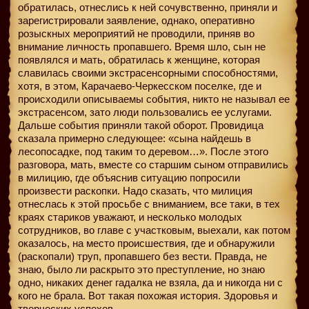
обратилась, отнеслись к ней сочувственно, приняли и
зарегистрировали заявление, однако, оперативно
розыскных мероприятий не проводили, приняв во
внимание личность пропавшего. Время шло, сын не
появлялся и мать, обратилась к женщине, которая
славилась своими экстрасенсорными способностями,
хотя, в этом, Карачаево-Черкесском поселке, где и
происходили описываемы события, никто не называл ее
экстрасенсом, зато люди пользовались ее услугами.
Дальше события приняли такой оборот. Провидица
сказала примерно следующее: «сына найдешь в
лесопосадке, под таким то деревом…». После этого
разговора, мать, вместе со старшим сыном отправились
в милицию, где объяснив ситуацию попросили
произвести раскопки. Надо сказать, что милиция
отнеслась к этой просьбе с вниманием, все таки, в тех
краях стариков уважают, и несколько молодых
сотрудников, во главе с участковым, выехали, как потом
оказалось, на место происшествия, где и обнаружили
(раскопали) труп, пропавшего без вести. Правда, не
знаю, было ли раскрыто это преступление, но знаю
одно, никаких денег гадалка не взяла, да и никогда ни с
кого не брала. Вот такая похожая история. Здоровья и
творческих успехов.