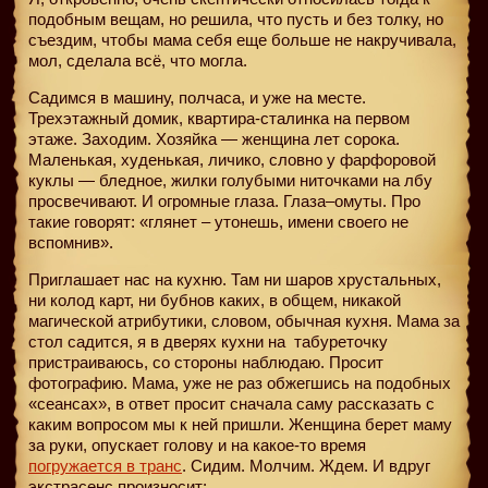
подобным вещам, но решила, что пусть и без толку, но
съездим, чтобы мама себя еще больше не накручивала,
мол, сделала всё, что могла.
Садимся в машину, полчаса, и уже на месте.
Трехэтажный домик, квартира-сталинка на первом
этаже. Заходим. Хозяйка — женщина лет сорока.
Маленькая, худенькая, личико, словно у фарфоровой
куклы — бледное, жилки голубыми ниточками на лбу
просвечивают. И огромные глаза. Глаза–омуты. Про
такие говорят: «глянет – утонешь, имени своего не
вспомнив».
Приглашает нас на кухню. Там ни шаров хрустальных,
ни колод карт, ни бубнов каких, в общем, никакой
магической атрибутики, словом, обычная кухня. Мама за
стол садится, я в дверях кухни на
табуреточку
пристраиваюсь, со стороны наблюдаю. Просит
фотографию. Мама, уже не раз обжегшись на подобных
«сеансах», в ответ просит сначала саму рассказать с
каким вопросом мы к ней пришли. Женщина берет маму
за руки, опускает голову и на какое-то время
погружается в транс
. Сидим. Молчим. Ждем. И вдруг
экстрасенс произносит: