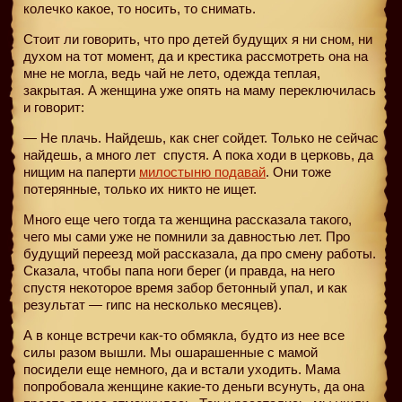
колечко какое, то носить, то снимать.
Стоит ли говорить, что про детей будущих я ни сном, ни
духом на тот момент, да и крестика рассмотреть она на
мне не могла, ведь чай не лето, одежда теплая,
закрытая. А женщина уже опять на маму переключилась
и говорит:
— Не плачь. Найдешь, как снег сойдет. Только не сейчас
найдешь, а много лет
спустя. А пока ходи в церковь, да
нищим на паперти
милостыню подавай
. Они тоже
потерянные, только их никто не ищет.
Много еще чего тогда та женщина рассказала такого,
чего мы сами уже не помнили за давностью лет. Про
будущий переезд мой рассказала, да про смену работы.
Сказала, чтобы папа ноги берег (и правда, на него
спустя некоторое время забор бетонный упал, и как
результат — гипс на несколько месяцев).
А в конце встречи как-то обмякла, будто из нее все
силы разом вышли. Мы ошарашенные с мамой
посидели еще немного, да и встали уходить. Мама
попробовала женщине какие-то деньги всунуть, да она