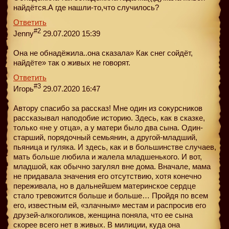
найдётся.А где нашли-то,что случилось?
Ответить
#2
Jenny
29.07.2020 15:39
Она не обнадёжила..она сказала» Как снег сойдёт,
найдёте» так о живых не говорят.
Ответить
#3
Игорь
29.07.2020 16:47
Автору спасибо за рассказ! Мне один из сокурсников
рассказывал наподобие историю. Здесь, как в сказке,
только «не у отца», а у матери было два сына. Один-
старший, порядочный семьянин, а другой-младший,
пьяница и гуляка. И здесь, как и в большинстве случаев,
мать больше любила и жалела младшенького. И вот,
младшой, как обычно загулял вне дома. Вначале, мама
не придавала значения его отсутствию, хотя конечно
переживала, но в дальнейшем материнское сердце
стало тревожится больше и больше… Пройдя по всем
его, известным ей, «злачным» местам и распросив его
друзей-алкоголиков, женщина поняла, что ее сына
скорее всего нет в живых. В милиции, куда она