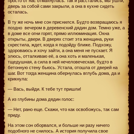
просто от нас отмахнулась. Так и расстались, мы ушли,
дверь за собой сами закрыли, а она в кухне сидеть
осталась.
В ту же ночь мне сон приснился. Будто возвращаюсь я
поздно
вечером в деревенский дядин дом. Темно уже, а
в доме все огни горят, прямо иллюминация. Окна
открыты, двери. В дверях стоит эта женщина, руки
скрестила, ждет, когда я подойду ближе. Подхожу,
здороваюсь и хочу зайти, а она меня не пускает. Я
злюсь, отталкиваю её, а она хоть и маленькая,
тщедушная, а сила в ней нечеловеческая, будто в
бетонную стену бьюсь. Устала, отошла от дверей на
шаг. Вот тогда женщина обернулась вглубь дома, да и
крикнула:
— Вась, выйди. К тебе тут пришли!
А из глубины дома дядин голос:
— Нет, рано еще. Скажи, что как освобожусь, так сам
приду.
На этом сон оборвался, и больше ни разу ничего
подобного не снилось. А история получила свое