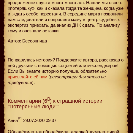
продолжение спустя много-много лет. Нашли мы своего
«потеряшку», как и сказала тогда та женщина, когда уже
и
ждать особо перестали. В середине марта позвонили
нам следователи и попросили маму в центр судебных
экспертиз приехать, да анализ ДНК сдать. По анализу
тому и опознали останки.
Автор: Бессонница
Понравилась история? Поддержите автора, рассказав о
ней друзьям с помощью соцсетей или мессенджеров!
Если Вы знаете историю получше, обязательно
присылайте её нам
(
регистрация для этого не
требуется
).
Комментарии (6
) к страшной истории
"Потерянные люди":
#1
Анна
29.07.2020 09:37
Обнадёжила так обнадёжила гадалка((,думала-живой