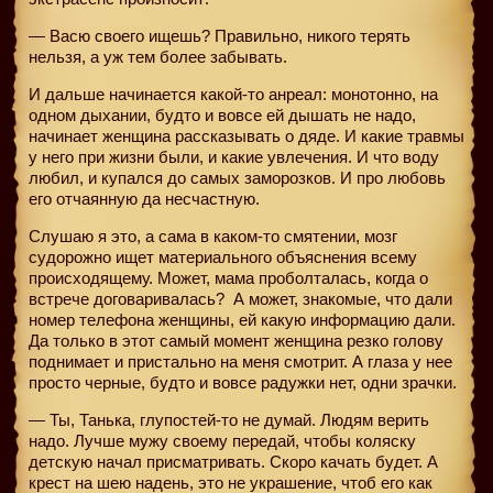
— Васю своего ищешь? Правильно, никого терять
нельзя, а уж тем более забывать.
И дальше начинается какой-то анреал: монотонно, на
одном дыхании, будто и вовсе ей дышать не надо,
начинает женщина рассказывать о дяде. И какие травмы
у него при жизни были, и какие увлечения. И что воду
любил, и купался до самых заморозков. И про любовь
его отчаянную да несчастную.
Слушаю я это, а сама в каком-то смятении, мозг
судорожно ищет материального объяснения всему
происходящему. Может, мама проболталась, когда о
встрече договаривалась?
А может, знакомые, что дали
номер телефона женщины, ей какую информацию дали.
Да только в этот самый момент женщина резко голову
поднимает и пристально на меня смотрит. А глаза у нее
просто черные, будто и вовсе радужки нет, одни зрачки.
— Ты, Танька, глупостей-то не думай. Людям верить
надо. Лучше мужу своему передай, чтобы коляску
детскую начал присматривать. Скоро качать будет. А
крест на шею надень, это не украшение, чтоб его как