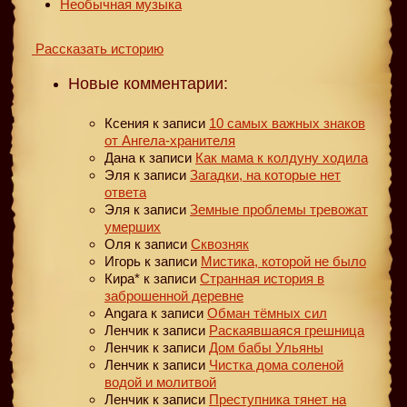
Необычная музыка
Рассказать историю
Новые комментарии:
Ксения
к записи
10 самых важных знаков
от Ангела-хранителя
Дана
к записи
Как мама к колдуну ходила
Эля
к записи
Загадки, на которые нет
ответа
Эля
к записи
Земные проблемы тревожат
умерших
Оля
к записи
Сквозняк
Игорь
к записи
Мистика, которой не было
Кира*
к записи
Странная история в
заброшенной деревне
Angara
к записи
Обман тёмных сил
Ленчик
к записи
Раскаявшаяся грешница
Ленчик
к записи
Дом бабы Ульяны
Ленчик
к записи
Чистка дома соленой
водой и молитвой
Ленчик
к записи
Преступника тянет на