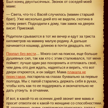
Был конец двухтысячных. Звонок от соседей моей
маме:
— Света, что-то с Васей случилось (мамин старший
брат). Уже несколько дней его не видели, скотина в
хлеву ревет. Подходили к дому, там замок на дверях
висит. Приезжай.
Родители срываются в тот же вечер и едут за триста
километров на мамину малую родину. А дальше
начинается кошмар, длиною в почти двадцать лет.
Пропал без вести
… Много сил на поиски, еще больше
душевных сил, так как кто с этим сталкивался, тот меня
поймет: лучше один раз похоронить и отплакать своё,
чем день ото дня ждать, надеяться и верить, что вот
двери откроются, и он зайдет. Мама
плакала не
переставая
, постарела на глазах буквально за первые
полгода. Мы с папой старались держать себя в руках,
чтобы хоть как-то ее поддержать и окончательно не
дать утонуть
в отчаянии.
И вот, в какой-то из осенних дней звонит мне мама и
просит отвезти ее к какой-то женщине со способностями.
Я, откровенно, очень скептически относилась тогда к