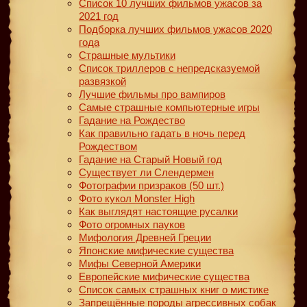
Список 10 лучших фильмов ужасов за
2021 год
Подборка лучших фильмов ужасов 2020
года
Страшные мультики
Список триллеров с непредсказуемой
развязкой
Лучшие фильмы про вампиров
Самые страшные компьютерные игры
Гадание на Рождество
Как правильно гадать в ночь перед
Рождеством
Гадание на Старый Новый год
Существует ли Слендермен
Фотографии призраков (50 шт.)
Фото кукол Monster High
Как выглядят настоящие русалки
Фото огромных пауков
Мифология Древней Греции
Японские мифические существа
Мифы Северной Америки
Европейские мифические существа
Список самых страшных книг о мистике
Запрещённые породы агрессивных собак