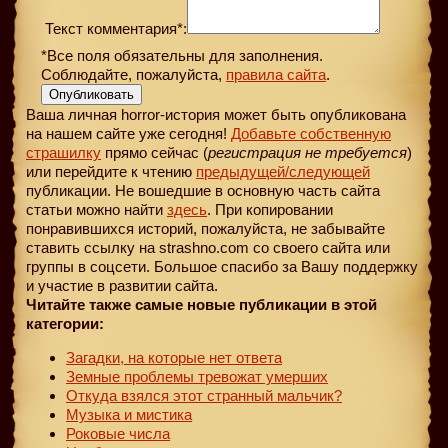
Текст комментария*:
*Все поля обязательны для заполнения.
Соблюдайте, пожалуйста,
правила сайта
.
Опубликовать
Ваша личная horror-история может быть опубликована
на нашем сайте уже сегодня!
Добавьте собственную
страшилку
прямо сейчас (
регистрация не требуется
)
или перейдите к чтению
предыдущей
/следующей
публикации. Не вошедшие в основную часть сайта
статьи можно найти
здесь
. При копировании
понравившихся историй, пожалуйста, не забывайте
ставить ссылку на strashno.com со своего сайта или
группы в соцсети. Большое спасибо за Вашу поддержку
и участие в развитии сайта.
Читайте также самые новые публикации в этой
категории:
Загадки, на которые нет ответа
Земные проблемы тревожат умерших
Откуда взялся этот странный мальчик?
Музыка и мистика
Роковые числа