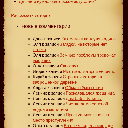
Для чего нужно ораторское искусство?
Рассказать историю
Новые комментарии:
Дана
к записи
Как мама к колдуну ходила
Эля
к записи
Загадки, на которые нет
ответа
Эля
к записи
Земные проблемы тревожат
умерших
Оля
к записи
Сквозняк
Игорь
к записи
Мистика, которой не было
Кира*
к записи
Странная история в
заброшенной деревне
Angara
к записи
Обман тёмных сил
Ленчик
к записи
Раскаявшаяся грешница
Ленчик
к записи
Дом бабы Ульяны
Ленчик
к записи
Чистка дома соленой
водой и молитвой
Ленчик
к записи
Преступника тянет на
место преступления
Ольга
к записи
Во сне я видела мир, где