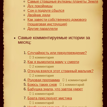
Самые страшные вулканы планеты Земля
Дух покойницы
Сон о подруге сбылся
Двойник дяди
Как завести собственного домового
(пошаговая инструкция)
Другие параллели
Самые комментируемые истории за
месяц:
Случайность или предупреждение?
3 комментария
Как я вымолила маму у смерти
2 комментария
Откуда взялся этот странный мальчик?
2 комментария
Родовая программа
1 комментарий
Боюсь таких снов
1 комментарий
Бабушка знала, что завтра умрет
1 комментарий
Брата преследует мистика
1 комментарий