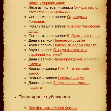
живут умершие люди
Леся из Полесья
к записи
Откуда взялся
этот странный мальчик?
Фогельгезанг
к записи
Однажды в
больнице
Фогельгезанг
к записи
Антирентгеновская
порча
Фогельгезанг
к записи
Бабушка-вахтерша
Дана
к записи
Наперекор судьбе
Asya
к записи
Почему за дедом следят?
Asya
к записи
Откуда взялся этот
странный мальчик?
Дана
к записи
Предупреждение о скорой
смерти
Ведьма
к записи
Покойные не любят
жалоб
Ведьма
к записи
Роковые числа
Дана
к записи
Заброшенная могила
подруги
Популярные публикации:
Все фаталити Mortal Kombat