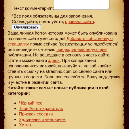
Текст комментария*:
*Все поля обязательны для заполнения.
Соблюдайте, пожалуйста,
правила сайта
.
Опубликовать
Ваша личная horror-история может быть опубликована
на нашем сайте уже сегодня!
Добавьте собственную
страшилку
прямо сейчас (
регистрация не требуется
)
или перейдите к чтению
предыдущей
/следующей
публикации. Не вошедшие в основную часть сайта
статьи можно найти
здесь
. При копировании
понравившихся историй, пожалуйста, не забывайте
ставить ссылку на strashno.com со своего сайта или
группы в соцсети. Большое спасибо за Вашу поддержку
и участие в развитии сайта.
Читайте также самые новые публикации в этой
категории:
Чёрный пес
Твой Ангел-хранитель
Призрак соседки
Удлинённый человечек
Хитин