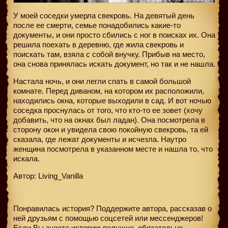
У моей соседки умерла свекровь. На девятый день
после ее смерти, семье понадобились какие-то
документы, и они просто сбились с ног в поисках их. Она
решила поехать в деревню, где жила свекровь и
поискать там, взяла с собой внучку. Прибыв на место,
она снова принялась искать документ, но так и не нашла.
Настала ночь, и они легли спать в самой большой
комнате. Перед диваном, на котором их расположили,
находились окна, которые выходили в сад. И вот ночью
соседка проснулась от того, что кто-то ее зовет (хочу
добавить, что на окнах был ладан). Она посмотрела в
сторону окон и увидела свою покойную свекровь, та ей
сказала, где лежат документы и исчезла. Наутро
женщина посмотрела в указанном месте и нашла то, что
искала.
Автор: Living_Vanilla
Понравилась история? Поддержите автора, рассказав о
ней друзьям с помощью соцсетей или мессенджеров!
Если Вы знаете историю получше, обязательно