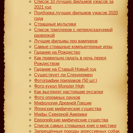
Список 10 лучших фильмов ужасов за
2021 год
Подборка лучших фильмов ужасов 2020
года
Страшные мультики
Список триллеров с непредсказуемой
развязкой
Лучшие фильмы про вампиров
Самые страшные компьютерные игры
Гадание на Рождество
Как правильно гадать в ночь перед
Рождеством
Гадание на Старый Новый год
Существует ли Слендермен
Фотографии призраков (50 шт.)
Фото кукол Monster High
Как выглядят настоящие русалки
Фото огромных пауков
Мифология Древней Греции
Японские мифические существа
Мифы Северной Америки
Европейские мифические существа
Список самых страшных книг о мистике
Запрещённые породы агрессивных собак