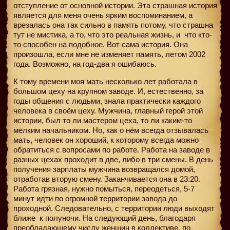
отступление от основной истории. Эта страшная история
является для меня очень ярким воспоминанием, а
врезалась она так сильно в память потому, что страшна
тут не мистика, а то, что это реальная жизнь, и
что кто-
то способен на подобное. Вот сама история. Она
произошла, если мне не изменяет память, летом 2002
года. Возможно, на год-два я ошибаюсь.
К тому времени моя мать несколько лет работала в
большом цеху на крупном заводе. И, естественно, за
годы общения с людьми, знала практически каждого
человека в своём цеху. Мужчина, главный герой этой
истории, был то ли мастером цеха, то ли каким-то
мелким начальником. Но, как о нём всегда отзывалась
мать, человек он хороший, к которому всегда можно
обратиться с вопросами по работе. Работа на заводе в
разных цехах проходит в две, либо в три смены. В день
получения зарплаты мужчина возвращался домой,
отработав вторую смену. Заканчивается она в 23:20.
Работа грязная, нужно помыться, переодеться, 5-7
минут идти по огромной территории завода до
проходной. Следовательно, с территории люди выходят
ближе
к полуночи. На следующий день, благодаря
преобладающему числу женщин в коллективе, по