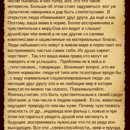
носом тыкаешь и без толку. Вот, это что такое
интересно. Больше об этом стоит задуматься -вот уж
,проклятие наверняка и дар быть слепоглухими . В
открытую люди обманывают друг друга ,да ещё и как.
Поэтому, ваша мама в норме. Более восприимчива и
чувствительна к миру.Она его видит и слышит
душой,при чём живой,а не как другие со своими
комплексами и зациклинные на материальных благах.
Люди забывают,что живут в живом мире и перестают его
воспринимать частью самих себя. Их душа хиреет ,
черствеет . Так,что ваша мама права,что могут не
поверить и не услышать . Проблема не в ней,а в
,,толстокожих,, товарищах . Возникает вопрос ,кто же
более нормален -люди её типа или те,которые вроде бы
, с виду нормальные социализированные люди ,но
несящие друг другу зло и не любящие мир в которм
живут,если можно так сказать. Поразмышляйте.
Ялично,считаю ,что быть чувствительным к своей среде
обитания ,в том числе и людям нормой . Если, животные
ощущают природу,то чем мы хуже. Почему чувствовать
опасность от др…индивида или фальш с ложью и при
этом постараться увидеть душой или заглянуть в
будущее ,воспринимать нужно,как что-то из ряда вон
выходящее. Все эти ,,сверхспособности,, миф и ерунда.