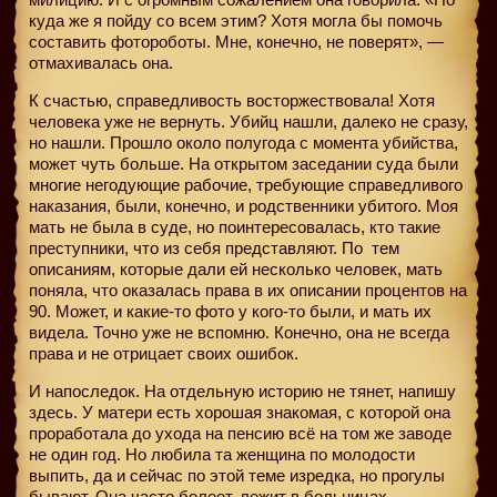
куда же я пойду со всем этим? Хотя могла бы помочь
составить фотороботы. Мне, конечно, не поверят», —
отмахивалась она.
К счастью, справедливость восторжествовала! Хотя
человека уже не вернуть. Убийц нашли, далеко не сразу,
но нашли. Прошло около полугода с момента убийства,
может чуть больше. На открытом заседании суда были
многие негодующие рабочие, требующие справедливого
наказания, были, конечно, и родственники убитого. Моя
мать не была в суде, но поинтересовалась, кто такие
преступники, что из себя представляют. По
тем
описаниям, которые дали ей несколько человек, мать
поняла, что оказалась права в их описании процентов на
90. Может, и какие-то фото у кого-то были, и мать их
видела. Точно уже не вспомню. Конечно, она не всегда
права и не отрицает своих ошибок.
И напоследок. На отдельную историю не тянет, напишу
здесь. У матери есть хорошая знакомая, с которой она
проработала до ухода на пенсию всё на том же заводе
не один год. Но любила та женщина по молодости
выпить, да и сейчас по этой теме изредка, но прогулы
бывают. Она часто болеет, лежит в больницах —