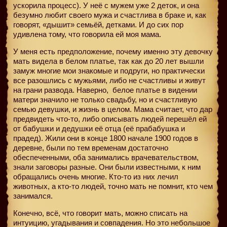
ускорила процесс). У неё с мужем уже 2 деток, и она
безумно любит своего мужа и счастлива в браке и, как
говорят, «дышит» семьёй, детками. И до сих пор
удивлена тому, что говорила ей моя мама.
У меня есть предположение, почему именно эту девочку
мать видела в белом платье, так как до 20 лет вышли
замуж многие мои знакомые и подруги, но практически
все разошлись с мужьями, либо не счастливы и живут
на грани развода. Наверно,
белое платье в видении
матери значило не только свадьбу, но и счастливую
семью девушки, и жизнь в целом. Мама считает, что дар
предвидеть что-то, либо описывать людей перешёл ей
от бабушки и дедушки её отца (её прабабушка и
прадед). Жили они в конце 1800 начале 1900 годов в
деревне, были по тем временам достаточно
обеспеченными, оба занимались врачевательством,
знали заговоры разные. Они были известными, к ним
обращались очень многие. Кто-то из них лечил
животных, а кто-то людей, точно мать не помнит, кто чем
занимался.
Конечно, всё, что говорит мать, можно списать на
интуицию, угадывания и совпадения. Но это небольшое