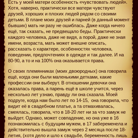
Есть у моей матери особенность «чувствовать людей».
Хотя, наверно, практически все матери чувствуют
друзей, хороших и плохих людей рядом со своими
детьми. В плане моих друзей и парней (в данный момент
бывших) мать ни разу не ошиблась. Даже когда ничего
ещё, так сказать, не предвещало беды. Практически
каждого человека, даже не видя, а порой, даже не зная
имени, возраста, мать может внешне описать,
рассказать о характере, особенностях человека,
поведении, предпочтениях в одежде и так далее. И на
80-90, а то и на 100% она оказывается права.
О своих племянниках (моих двоюродных) она говорила
ещё, когда они были маленькими детками, какие
профессии они выберут. В отношении девочки она
оказалась права, а парень ещё в школе учится, через
несколько лет узнаю, правду ли она сказала. Моей
подруге, когда нам было лет по 14-15,
она говорила, что
видит её в свадебном платье, а та отмахивалась,
смеялась, говорила, что в 18-20 лет ни за что замуж не
выйдет. Однако, может совпадение, но она уже в 16
познакомилась с будущим мужем, в 17 забеременела и
действительно вышла замуж через 2 месяца после 18-
летия, (хотя дело и шло к свадьбе, беременность лишь