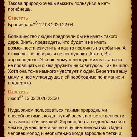
Такова природ-хочешь выжить пользуйся,а нет-
погибнешь.
Ответить
#6
Бронислава
12.03.2020 22:04
Большинство людей предпочли бы не иметь такого
дара. Знать, предвидеть, что будет и не иметь
возможности изменить и как-то повлиять на события. А
скажешь -не поверят и не послушают. Автор, Вы
хорошая дочь. Я свою маму в личную жизнь стараюсь
не посвящать и с кем дружить не советуюсь. Так вышло.
Хотя она тоже немного чувствует людей. Берегите вашу
маму, у неё чуткая душа и ей необходимо понимание и
поддержка.
Ответить
#7
люся
13.03.2020 23:30
Ну,да зачем пользоваться такими природными
способностями , когда ,,гуляй вася,, и ответственности
за самого себя никакой .Хорошо,быть раздолбаем ни о
чём не думающем и вечно ищущим виноватых. Ладно
человек молод и неопытен,но когда взрослые тётки и