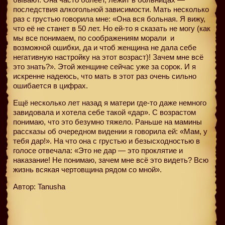
последствия алкогольной зависимости. Мать несколько
раз с грустью говорила мне: «Она вся больная. Я вижу,
что её не станет в 50 лет. Но ей-то я сказать не могу (как
мы все понимаем, по соображениям морали
и
возможной ошибки, да и чтоб женщина не дала себе
негативную настройку на этот возраст)! Зачем мне всё
это знать?». Этой женщине сейчас уже за сорок. И я
искренне надеюсь, что мать в этот раз очень сильно
ошибается в цифрах.
Ещё несколько лет назад я матери где-то даже немного
завидовала и хотела себе такой «дар». С возрастом
понимаю, что это безумно тяжело. Раньше на мамины
рассказы об очередном видении я говорила ей: «Мам, у
тебя дар!». На что она с грустью и безысходностью в
голосе отвечала: «Это не дар — это проклятие и
наказание! Не понимаю, зачем мне всё это видеть? Всю
жизнь всякая чертовщина рядом со мной».
Автор: Tanusha