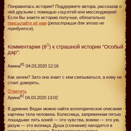
Понравилась история? Поддержите автора, рассказав о
ней друзьям с помощью соцсетей или мессенджеров!
Если Вы знаете историю получше, обязательно
присылайте её нам
(
регистрация для этого не
требуется
).
Комментарии (8
) к страшной истории "Особый
дар":
#1
Амина
04.03.2020 12:16
Как зачем? Зато она знает с кем связываться, а кому не
стоит доверять.
Ответить
#2
Арина
04.03.2020 13:02
В древних Ведах можно найти аллегорическое описание
картины тела человека. Колесница, запряженная пятью
лошадьми: пять коней — это чувства, вожжи — это ум,
разум — это возница. Душа (сознание) находится в
колеснице как седок. Если колесница плохо