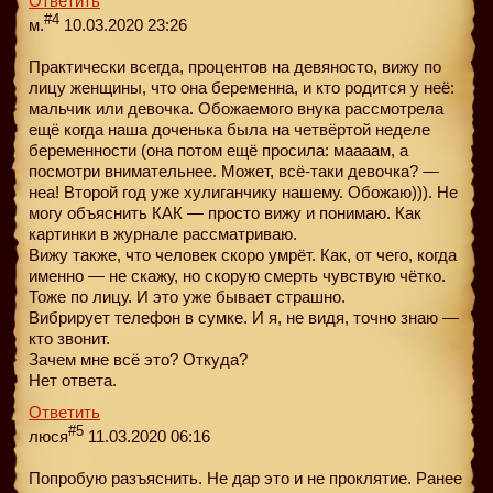
Ответить
#4
м.
10.03.2020 23:26
Практически всегда, процентов на девяносто, вижу по
лицу женщины, что она беременна, и кто родится у неё:
мальчик или девочка. Обожаемого внука рассмотрела
ещё когда наша доченька была на четвёртой неделе
беременности (она потом ещё просила: маааам, а
посмотри внимательнее. Может, всё-таки девочка? —
неа! Второй год уже хулиганчику нашему. Обожаю))). Не
могу объяснить КАК — просто вижу и понимаю. Как
картинки в журнале рассматриваю.
Вижу также, что человек скоро умрёт. Как, от чего, когда
именно — не скажу, но скорую смерть чувствую чётко.
Тоже по лицу. И это уже бывает страшно.
Вибрирует телефон в сумке. И я, не видя, точно знаю —
кто звонит.
Зачем мне всё это? Откуда?
Нет ответа.
Ответить
#5
люся
11.03.2020 06:16
Попробую разъяснить. Не дар это и не проклятие. Ранее