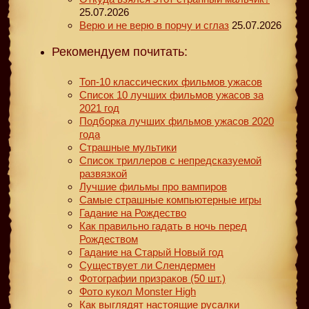
25.07.2026
Верю и не верю в порчу и сглаз
25.07.2026
Рекомендуем почитать:
Топ-10 классических фильмов ужасов
Список 10 лучших фильмов ужасов за
2021 год
Подборка лучших фильмов ужасов 2020
года
Страшные мультики
Список триллеров с непредсказуемой
развязкой
Лучшие фильмы про вампиров
Самые страшные компьютерные игры
Гадание на Рождество
Как правильно гадать в ночь перед
Рождеством
Гадание на Старый Новый год
Существует ли Слендермен
Фотографии призраков (50 шт.)
Фото кукол Monster High
Как выглядят настоящие русалки