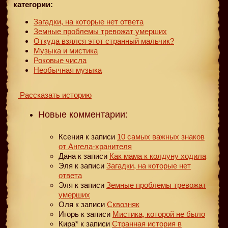
категории:
Загадки, на которые нет ответа
Земные проблемы тревожат умерших
Откуда взялся этот странный мальчик?
Музыка и мистика
Роковые числа
Необычная музыка
Рассказать историю
Новые комментарии:
Ксения
к записи
10 самых важных знаков
от Ангела-хранителя
Дана
к записи
Как мама к колдуну ходила
Эля
к записи
Загадки, на которые нет
ответа
Эля
к записи
Земные проблемы тревожат
умерших
Оля
к записи
Сквозняк
Игорь
к записи
Мистика, которой не было
Кира*
к записи
Странная история в