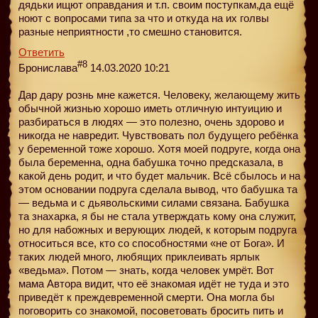
дядьки ищют оправдания и т.п. своим поступкам,да ещё
ноют с вопросами типа за что и откуда на их голвы
разные неприятности ,то смешно становится.
Ответить
#8
Бронислава
14.03.2020 10:21
Дар дару рознь мне кажется. Человеку, желающему жить
обычной жизнью хорошо иметь отличную интуицию и
разбираться в людях — это полезно, очень здорово и
никогда не навредит. Чувствовать пол будущего ребёнка
у беременной тоже хорошо. Хотя моей подруге, когда она
была беременна, одна бабушка точно предсказала, в
какой день родит, и что будет мальчик. Всё сбылось и на
этом основании подруга сделала вывод, что бабушка та
— ведьма и с дьявольскими силами связана. Бабушка
та знахарка, я бы не стала утверждать кому она служит,
но для набожных и верующих людей, к которым подруга
относиться все, кто со способностями «не от Бога». И
таких людей много, любящих приклеивать ярлык
«ведьма». Потом — знать, когда человек умрёт. Вот
мама Автора видит, что её знакомая идёт не туда и это
приведёт к преждевременной смерти. Она могла бы
поговорить со знакомой, посоветовать бросить пить и