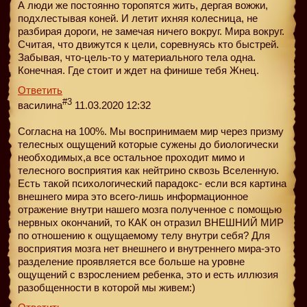
А люди же постоянно торопятся жить, дергая вожжи,
подхлестывая коней. И летит ихняя колесница, не
разбирая дороги, не замечая ничего вокруг. Мира вокруг.
Считая, что движутся к цели, соревнуясь кто быстрей.
Забывая, что-цель-то у материального тела одна.
Конечная. Где стоит и ждет на финише тебя Жнец.
Ответить
#3
василина
11.03.2020 12:32
Согласна на 100%. Мы воспринимаем мир через призму
телесных ощущений которые сужены до биологически
необходимых,а все остальное проходит мимо и
телесного восприятия как нейтрино сквозь Вселенную.
Есть такой психологический парадокс- если вся картина
внешнего мира это всего-лишь информационное
отражение внутри нашего мозга полученное с помощью
нервных окончаний, то КАК он отразил ВНЕШНИЙ МИР
по отношению к ощущаемому телу внутри себя? Для
восприятия мозга нет внешнего и внутреннего мира-это
разделение проявляется все больше на уровне
ощущений с взрослением ребенка, это и есть иллюзия
разобщенности в которой мы живем:)