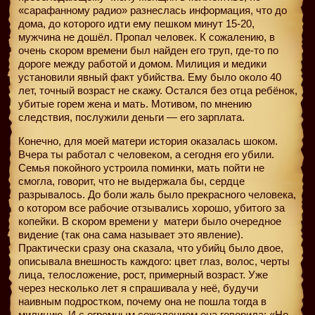
«сарафанному радио» разнеслась информация, что до
дома, до которого идти ему пешком минут 15-20,
мужчина не дошёл. Пропал человек. К сожалению, в
очень скором времени был найден его труп, где-то по
дороге между работой и домом. Милиция и медики
установили явный факт убийства. Ему было около 40
лет, точный возраст не скажу. Остался без отца ребёнок,
убитые горем жена и мать. Мотивом, по мнению
следствия, послужили деньги — его зарплата.
Конечно, для моей матери история оказалась шоком.
Вчера ты работал с человеком, а сегодня его убили.
Семья покойного устроила поминки, мать пойти не
смогла, говорит, что не выдержала бы, сердце
разрывалось. До боли жаль было прекрасного человека,
о котором все рабочие отзывались хорошо, убитого за
копейки. В скором времени у
матери было очередное
видение (так она сама называет это явление).
Практически сразу она сказала, что убийц было двое,
описывала внешность каждого: цвет глаз, волос, черты
лица, телосложение, рост, примерный возраст. Уже
через несколько лет я спрашивала у неё, будучи
наивным подростком, почему она не пошла тогда в
милицию. И с огромным сожалением она говорила: «Но