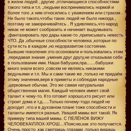
в жизни людей , другие ,отличающиеся способностями
такого типа и т.п. ,людьми воспринимались нормой и
более того ,к ним относились с уважением или страхом .
Не было такого,чтобы таких людей не было никогда ,
поэтому не заморачивайтесь . Я удивляюсь,что народ
никак не может сообразить и начинает выдумывать
,фантазировать про дары какие-то ,приписывать невесть
ЧТО. Да ,обычные способности человека ,которые по
сути есть в каждом ,но недоразвитом состоянии.
Бывшие поколения это осозновали и пользовались этим
,передавая знания ,умения друг другу,не отказывая себе
в пользовании ими. Наши бабушки,пра……бабушки
много знали всего ,совсем не являясь никакими
ведуньями и т.п. Мы и сами такие же ,только не придаём
этому значения,веря в приметы и соблюдая народные
,церковные обычаи. Это же самая натуральная
общественная магия. Каждый человек имеет свой
талант к чему-то. Кто готовит хорошо,кто рисует или
строит дома и т.д…..Только почему-тодо людей не
доходит ,что и в духовном плане тоже способности и
таланты имеются разные. Увашей мамы вот такой. Як
примеру типа вашей мамы. С ПЕЛЁНОК ВИЖУ
ЧЕЛОВЕКА\ПЛОХ-ХРОШ…\Поясню,как это получается.
Очень просто ,как смотришь глазами ,только видишь