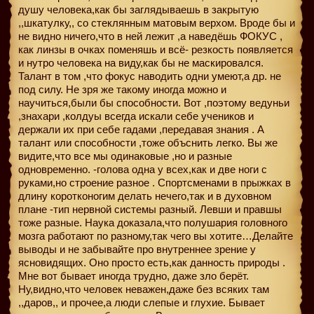
душу человека,как бы заглядываешь в закрытую
,,шкатулку,, со стеклянным матовым верхом. Вроде бы и
не видно ничего,что в ней лежит ,а наведёшь ФОКУС ,
как линзы в очках поменяшь и всё- резкость появляется
и нутро человека на виду,как бы не маскировался.
Талант в том ,что фокус наводить одни умеют,а др. не
под силу. Не зря же такому иногда можно и
научиться,были бы способности. Вот ,поэтому ведуньи
,знахари ,колдуы всегда искали себе учеников и
держали их при себе гадами ,передавая знания . А
талант или способности ,тоже объснить легко. Вы же
видите,что все мы одинаковые ,но и разные
одновременно. -голова одна у всех,как и две ноги с
руками,но строение разное . Спортсменами в прыжках в
длину коротконогим делать нечего,так и в духовном
плане -тип нервной системы разный. Левши и правшы
тоже разные. Наука доказала,что полушария головного
мозга работают по разному,так чего вы хотите…Делайте
выводы и не забывайте про внутреннее зрение у
ясновидящих. Оно просто есть,как данность природы .
Мне вот бывает иногда трудно, даже зло берёт.
Ну,видно,что человек неважен,даже без всяких там
,,даров,, и прочее,а люди слепые и глухие. Бывает