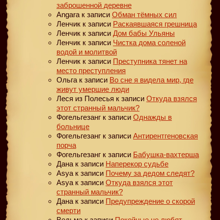
заброшенной деревне
Angara
к записи
Обман тёмных сил
Ленчик
к записи
Раскаявшаяся грешница
Ленчик
к записи
Дом бабы Ульяны
Ленчик
к записи
Чистка дома соленой
водой и молитвой
Ленчик
к записи
Преступника тянет на
место преступления
Ольга
к записи
Во сне я видела мир, где
живут умершие люди
Леся из Полесья
к записи
Откуда взялся
этот странный мальчик?
Фогельгезанг
к записи
Однажды в
больнице
Фогельгезанг
к записи
Антирентгеновская
порча
Фогельгезанг
к записи
Бабушка-вахтерша
Дана
к записи
Наперекор судьбе
Asya
к записи
Почему за дедом следят?
Asya
к записи
Откуда взялся этот
странный мальчик?
Дана
к записи
Предупреждение о скорой
смерти
Ведьма
к записи
Покойные не любят