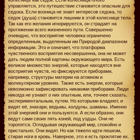
управляется, это путешествие становится опасным для
седока. Если возница не знает интересов седока, то
седок (душа) становится лишним в этой колеснице тела.
Так как его желания игнорируются, он страдает на
протяжении всего жизненного пути. Совершенно
очевидно, что восприятие человека ограничено
определенным, выделенным им Природой диапазоном
информации. Это и означает, что платформа
чувственного восприятия несовершенна, она не может
дать людям полной картины окружающего мира. Есть
великое множество энергий, которые находятся вне
восприятия чувств, но фиксируются приборами,
например, структуры материи на атомном и
молекулярном уровнях. Также есть энергии, которые
невозможно зафиксировать никакими приборами. Люди
никогда не узнают о них опытным, или, точнее сказать,
экспериментальным, путем. Но которыми владеют, и
видят её, знахари, ведьмы, колдуны, шаманы. Именно
этой энергией они и пользуются. А если образно, они
ведут сами своих пять коней, под уздцы. Они не
торопятся. Оглядывая окружающий мир, спокойно и
пристально. Они видят. Но как тяжело идти пешком,
стирая ноги в кровь. Наверное, это и есть проклятие их.