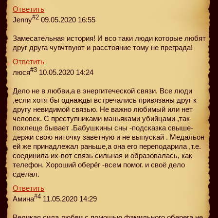
Ответить
#2
Jenny
09.05.2020 16:55
Замесательная история! И всо таки люди которые любят
друг друга чувчтвуют и расстояние тому не преграда!
Ответить
#3
люся
10.05.2020 14:24
Дело не в любви,а в энергитеческой связи. Все люди
,если хотя бы однажды встречались привязаны друг к
другу невидимой связью. Не важно любимый или нет
человек. С преступниками маньяками убийцами ,так
похлеще бывает .Бабушкины сны -подсказка свыше-
держи свою ниточку заветную и не выпускай . Медальон
ей же принадлежал раньше,а она его переподарила ,т.е.
соединила их-вот связь сильная и образовалась, как
телефон. Хороший оберёг -всем помог. и своё дело
сделал.
Ответить
#4
Амина
11.05.2020 14:29
Великая сила любви с помощью фамильного оберега не