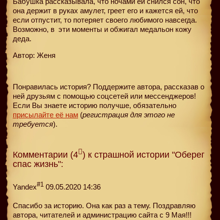
Бабушка рассказывала, что ночами ей снился сон, что
она держит в руках амулет, греет его и кажется ей, что
если отпустит, то потеряет своего любимого навсегда.
Возможно, в
эти моменты и обжигал медальон кожу
деда.
Автор: Женя
Понравилась история? Поддержите автора, рассказав о
ней друзьям с помощью соцсетей или мессенджеров!
Если Вы знаете историю получше, обязательно
присылайте её нам
(
регистрация для этого не
требуется
).
Комментарии (4
) к страшной истории "Оберег
спас жизнь":
#1
Yandex
09.05.2020 14:36
Спасибо за историю. Она как раз а тему. Поздравляю
автора, читателей и администрацию сайта с 9 Мая!!!