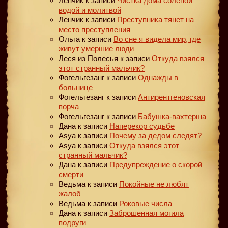
Ленчик
к записи
Чистка дома соленой
водой и молитвой
Ленчик
к записи
Преступника тянет на
место преступления
Ольга
к записи
Во сне я видела мир, где
живут умершие люди
Леся из Полесья
к записи
Откуда взялся
этот странный мальчик?
Фогельгезанг
к записи
Однажды в
больнице
Фогельгезанг
к записи
Антирентгеновская
порча
Фогельгезанг
к записи
Бабушка-вахтерша
Дана
к записи
Наперекор судьбе
Asya
к записи
Почему за дедом следят?
Asya
к записи
Откуда взялся этот
странный мальчик?
Дана
к записи
Предупреждение о скорой
смерти
Ведьма
к записи
Покойные не любят
жалоб
Ведьма
к записи
Роковые числа
Дана
к записи
Заброшенная могила
подруги