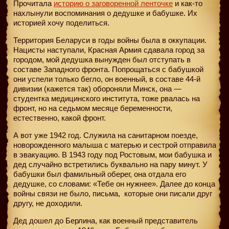
Прочитала
историю о заговоренной ленточке
и как-то
нахлынули воспоминания о дедушке и бабушке. Их
историей хочу поделиться.
Территория Беларуси в годы войны была в оккупации.
Нацисты наступали, Красная Армия сдавала город за
городом, мой дедушка вынужден был отступать в
составе Западного фронта. Попрощаться с бабушкой
они успели только бегло, он военный, в составе 44-й
дивизии (кажется так) обороняли Минск, она —
студентка медицинского института, тоже рвалась на
фронт, но на седьмом месяце беременности,
естественно, какой фронт.
А вот уже 1942 год. Служила на санитарном поезде,
новорожденного малыша с матерью и сестрой отправила
в эвакуацию. В 1943 году под Ростовым, мои бабушка и
дед случайно встретились буквально на пару минут. У
бабушки был фамильный оберег, она отдала его
дедушке, со словами: «Тебе он нужнее». Далее до конца
войны связи не было, письма,
которые они писали друг
другу, не доходили.
Дед дошел до Берлина, как военный представитель