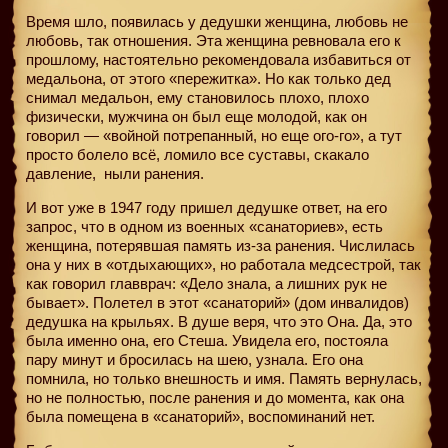
Время шло, появилась у дедушки женщина, любовь не
любовь, так отношения. Эта женщина ревновала его к
прошлому, настоятельно рекомендовала избавиться от
медальона, от этого «пережитка». Но как только дед
снимал медальон, ему становилось плохо, плохо
физически, мужчина он был еще молодой, как он
говорил — «войной потрепанный, но еще ого-го», а тут
просто болело всё, ломило все суставы, скакало
давление,
ныли ранения.
И вот уже в 1947 году пришел дедушке ответ, на его
запрос, что в одном из военных «санаториев», есть
женщина, потерявшая память из-за ранения. Числилась
она у них в «отдыхающих», но работала медсестрой, так
как говорил главврач: «Дело знала, а лишних рук не
бывает». Полетел в этот «санаторий» (дом инвалидов)
дедушка на крыльях. В душе веря, что это Она. Да, это
была именно она, его Стеша. Увидела его, постояла
пару минут и бросилась на шею, узнала. Его она
помнила, но только внешность и имя. Память вернулась,
но не полностью, после ранения и до момента, как она
была помещена в «санаторий», воспоминаний нет.