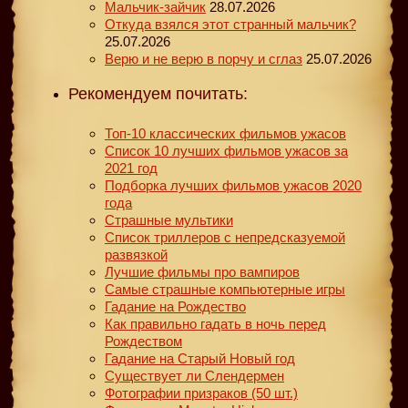
Мальчик-зайчик
28.07.2026
Откуда взялся этот странный мальчик?
25.07.2026
Верю и не верю в порчу и сглаз
25.07.2026
Рекомендуем почитать:
Топ-10 классических фильмов ужасов
Список 10 лучших фильмов ужасов за
2021 год
Подборка лучших фильмов ужасов 2020
года
Страшные мультики
Список триллеров с непредсказуемой
развязкой
Лучшие фильмы про вампиров
Самые страшные компьютерные игры
Гадание на Рождество
Как правильно гадать в ночь перед
Рождеством
Гадание на Старый Новый год
Существует ли Слендермен
Фотографии призраков (50 шт.)