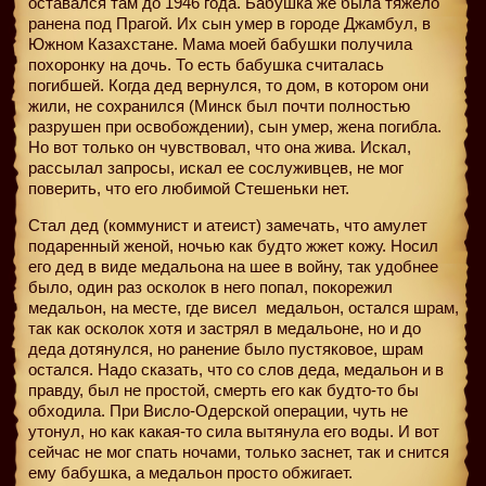
оставался там до 1946 года. Бабушка же была тяжело
ранена под Прагой. Их сын умер в городе Джамбул, в
Южном Казахстане. Мама моей бабушки получила
похоронку на дочь. То есть бабушка считалась
погибшей. Когда дед вернулся, то дом, в котором они
жили, не сохранился (Минск был почти полностью
разрушен при освобождении), сын умер, жена погибла.
Но вот только он чувствовал, что она жива. Искал,
рассылал запросы, искал ее сослуживцев, не мог
поверить, что его любимой Стешеньки нет.
Стал дед (коммунист и атеист) замечать, что амулет
подаренный женой, ночью как будто жжет кожу. Носил
его дед в виде медальона на шее в войну, так удобнее
было, один раз осколок в него попал, покорежил
медальон, на месте, где висел
медальон, остался шрам,
так как осколок хотя и застрял в медальоне, но и до
деда дотянулся, но ранение было пустяковое, шрам
остался. Надо сказать, что со слов деда, медальон и в
правду, был не простой, смерть его как будто-то бы
обходила. При Висло-Одерской операции, чуть не
утонул, но как какая-то сила вытянула его воды. И вот
сейчас не мог спать ночами, только заснет, так и снится
ему бабушка, а медальон просто обжигает.