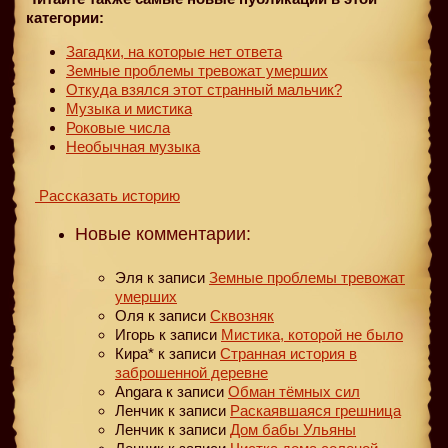
категории:
Загадки, на которые нет ответа
Земные проблемы тревожат умерших
Откуда взялся этот странный мальчик?
Музыка и мистика
Роковые числа
Необычная музыка
Рассказать историю
Новые комментарии:
Эля
к записи
Земные проблемы тревожат
умерших
Оля
к записи
Сквозняк
Игорь
к записи
Мистика, которой не было
Кира*
к записи
Странная история в
заброшенной деревне
Angara
к записи
Обман тёмных сил
Ленчик
к записи
Раскаявшаяся грешница
Ленчик
к записи
Дом бабы Ульяны