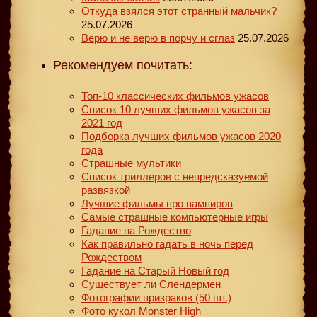
Откуда взялся этот странный мальчик?
25.07.2026
Верю и не верю в порчу и сглаз
25.07.2026
Рекомендуем почитать:
Топ-10 классических фильмов ужасов
Список 10 лучших фильмов ужасов за
2021 год
Подборка лучших фильмов ужасов 2020
года
Страшные мультики
Список триллеров с непредсказуемой
развязкой
Лучшие фильмы про вампиров
Самые страшные компьютерные игры
Гадание на Рождество
Как правильно гадать в ночь перед
Рождеством
Гадание на Старый Новый год
Существует ли Слендермен
Фотографии призраков (50 шт.)
Фото кукол Monster High