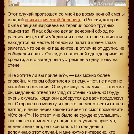
Этот случай произошел со мной во время ночной смены
в одной
психиатрической больнице
в России, которая
была специализирована на терапии особо трудных
пациентах. Я как обычно делал вечерний обход по
расписанию, чтобы убедиться в том, что все пациенты
находятся на месте. В одной из палат я краем глаза
заметил, что один из пациентов, в отличие от других, не
собирался спать. Он сидел в дневной одежде прямо на
кровати, а его взгляд был устремлен в одну точку на
стене.
«Не хотите ли вы прилечь?», — как можно более
спокойным тоном обратился я к нему. «Нет, не имею не
малейшего желания. Они уже идут за вами», — ответил
он, медленно отведя взгляд от стены ко мне. «Я буду
очень скучать, когда они доберутся до вас» продолжил
он. Оторопев на минуту, я просто
не мог отвести от него
взгляд, и лишь через какое-то время я смог промолвить:
«Кто они?». Но ответ мне было не суждено услышать,
так как в этот момент у пациента случился приступ,
вследствие чего, он скончался. По сей день я
вспоминаю этот случай, и мне жутко интересно, кто