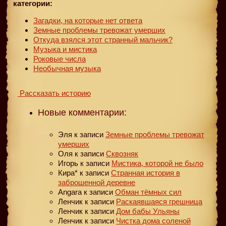
категории:
Загадки, на которые нет ответа
Земные проблемы тревожат умерших
Откуда взялся этот странный мальчик?
Музыка и мистика
Роковые числа
Необычная музыка
Рассказать историю
Новые комментарии:
Эля
к записи
Земные проблемы тревожат
умерших
Оля
к записи
Сквозняк
Игорь
к записи
Мистика, которой не было
Кира*
к записи
Странная история в
заброшенной деревне
Angara
к записи
Обман тёмных сил
Ленчик
к записи
Раскаявшаяся грешница
Ленчик
к записи
Дом бабы Ульяны
Ленчик
к записи
Чистка дома соленой