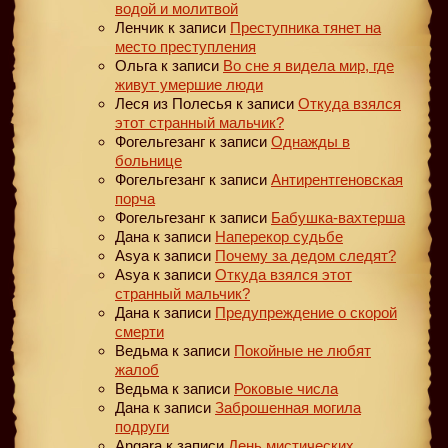
водой и молитвой
Ленчик
к записи
Преступника тянет на
место преступления
Ольга
к записи
Во сне я видела мир, где
живут умершие люди
Леся из Полесья
к записи
Откуда взялся
этот странный мальчик?
Фогельгезанг
к записи
Однажды в
больнице
Фогельгезанг
к записи
Антирентгеновская
порча
Фогельгезанг
к записи
Бабушка-вахтерша
Дана
к записи
Наперекор судьбе
Asya
к записи
Почему за дедом следят?
Asya
к записи
Откуда взялся этот
странный мальчик?
Дана
к записи
Предупреждение о скорой
смерти
Ведьма
к записи
Покойные не любят
жалоб
Ведьма
к записи
Роковые числа
Дана
к записи
Заброшенная могила
подруги
Angara
к записи
День мистических