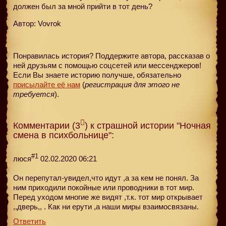
должен был за мной прийти в тот день?
Автор: Vovrok
Понравилась история? Поддержите автора, рассказав о
ней друзьям с помощью соцсетей или мессенджеров!
Если Вы знаете историю получше, обязательно
присылайте её нам
(
регистрация для этого не
требуется
).
Комментарии (3
) к страшной истории "Ночная
смена в психбольнице":
#1
люся
02.02.2020 06:21
Он перепутал-увидел,что идут ,а за кем не понял. За
ним приходили покойные или проводники в тот мир.
Перед уходом многие же видят ,т.к. тот мир открывает
,,дверь,, . Как ни ерути ,а наши миры взаимосвязаны.
Ответить