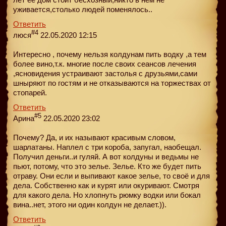
уживается,столько людей поменялось..
Ответить
#4
люся
22.05.2020 12:15
Интересно , почему нельзя колдунам пить водку ,а тем
более вино,т.к. многие после своих сеансов лечения
,ясновидения устраивают застолья с друзьями,сами
шныряют по гостям и не отказываются на торжествах от
стопарей.
Ответить
#5
Арина
22.05.2020 23:02
Почему? Да, и их называют красивым словом,
шарлатаны. Наплел с три короба, запугал, наобещал.
Получил деньги..и гуляй. А вот колдуны и ведьмы не
пьют, потому, что это зелье. Зелье. Кто же будет пить
отраву. Они если и выпивают какое зелье, то своё и для
дела. Собственно как и курят или окуривают. Смотря
для какого дела. Но хлопнуть рюмку водки или бокал
вина..нет, этого ни один колдун не делает.)).
Ответить