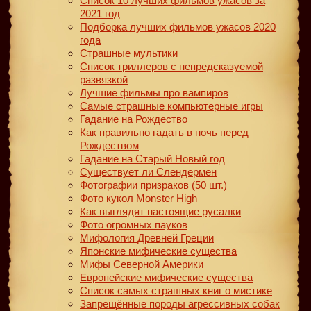
Список 10 лучших фильмов ужасов за
2021 год
Подборка лучших фильмов ужасов 2020
года
Страшные мультики
Список триллеров с непредсказуемой
развязкой
Лучшие фильмы про вампиров
Самые страшные компьютерные игры
Гадание на Рождество
Как правильно гадать в ночь перед
Рождеством
Гадание на Старый Новый год
Существует ли Слендермен
Фотографии призраков (50 шт.)
Фото кукол Monster High
Как выглядят настоящие русалки
Фото огромных пауков
Мифология Древней Греции
Японские мифические существа
Мифы Северной Америки
Европейские мифические существа
Список самых страшных книг о мистике
Запрещённые породы агрессивных собак