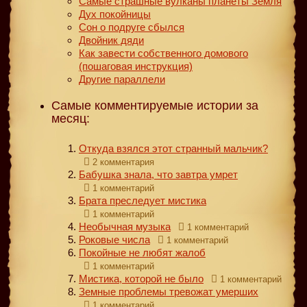
Самые страшные вулканы планеты Земля
Дух покойницы
Сон о подруге сбылся
Двойник дяди
Как завести собственного домового
(пошаговая инструкция)
Другие параллели
Самые комментируемые истории за
месяц:
Откуда взялся этот странный мальчик?
2 комментария
Бабушка знала, что завтра умрет
1 комментарий
Брата преследует мистика
1 комментарий
Необычная музыка
1 комментарий
Роковые числа
1 комментарий
Покойные не любят жалоб
1 комментарий
Мистика, которой не было
1 комментарий
Земные проблемы тревожат умерших
1 комментарий