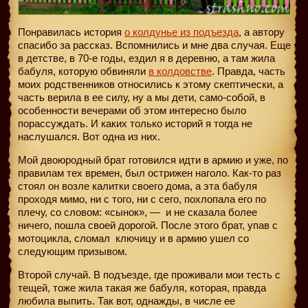
Понравилась история
о колдунье из подъезда
, а автору
спасибо за рассказ. Вспомнились и мне два случая. Еще
в детстве, в 70-е годы, ездил я в деревню, а там жила
бабуля, которую обвиняли
в колдовстве
. Правда, часть
моих родственников относились к этому скептически, а
часть верила в ее силу, ну а мы дети, само-собой, в
особенности вечерами об этом интересно было
порассуждать. И каких только историй я тогда не
наслушался. Вот одна из них.
Мой двоюродный брат готовился идти в армию и уже, по
правилам тех времен, был острижен наголо. Как-то раз
стоял он возле калитки своего дома, а эта бабуля
проходя мимо, ни с того, ни с сего, похлопала его по
плечу, со словом: «сынок», — и не сказала более
ничего, пошла своей дорогой. После этого брат, упав с
мотоцикла, сломал
ключицу и в армию ушел со
следующим призывом.
Второй случай. В подъезде, где проживали мои тесть с
тещей, тоже жила такая же бабуля, которая, правда
любила выпить. Так вот, однажды, в числе ее