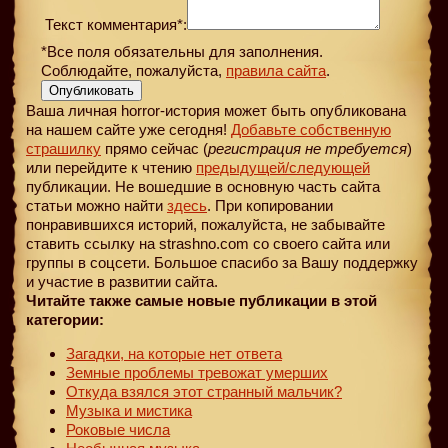
Текст комментария*:
*Все поля обязательны для заполнения.
Соблюдайте, пожалуйста,
правила сайта
.
Опубликовать
Ваша личная horror-история может быть опубликована
на нашем сайте уже сегодня!
Добавьте собственную
страшилку
прямо сейчас (
регистрация не требуется
)
или перейдите к чтению
предыдущей
/следующей
публикации. Не вошедшие в основную часть сайта
статьи можно найти
здесь
. При копировании
понравившихся историй, пожалуйста, не забывайте
ставить ссылку на strashno.com со своего сайта или
группы в соцсети. Большое спасибо за Вашу поддержку
и участие в развитии сайта.
Читайте также самые новые публикации в этой
категории:
Загадки, на которые нет ответа
Земные проблемы тревожат умерших
Откуда взялся этот странный мальчик?
Музыка и мистика
Роковые числа