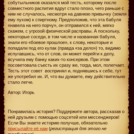
собутыльников оказался мой тесть, которому после
совместного распития вдруг стало плохо, чего раньше с
ним не случалось, несмотря на давнюю привычку (земля
ему пухом) к спиртному. Предположив, что эта бабуля
«навела на него порчу», он отправился к ней, мягко
скажем, с угрозой физической расправы. А поскольку,
некоторые соседи, в том числе и названная бабуля,
знали его «боевое прошлое», к слову, некоторые и
попадали под его кулак (правда «за дело») то, видимо
испугавшись, что от слов, он может перейти к делу,
всучила ему банку каких-то консервов. При этом
посоветовала съесть их сразу же, тогда, мол, полегчает.
Тесть этот совет
воспринял и, поднявшись к себе, тут
же употребил их. И, что вы думаете, ему действительно
стало легче.
Автор: Игорь
Понравилась история? Поддержите автора, рассказав о
ней друзьям с помощью соцсетей или мессенджеров!
Если Вы знаете историю получше, обязательно
присылайте её нам
(
регистрация для этого не