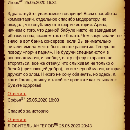
#6
Игорь
25.05.2020 16:31
Здравствуйте, уважаемые товарищи! Всем спасибо за
комментарии, отдельное спасибо модератору, не
ожидал, что опубликуют в форме истории. Арина,
начнем с того, что данной бабуле никто не завидывал,
ибо жила она, скажем так не богато. Чем закусывали- не
знаю, а вот банка консервов, если Вы внимательно
читали, имела место быть после распития. Теперь по
поводу «порчи парня». Не будучи специалистом в
вопросах магии, и вообще, в эту сферу стараюсь не
вторгаться, все же отвечу, что слыхивал не только о
белой (признающей добро), но и о черной магии, которая
дружит со злом. Никого не хочу обвинять, но здесь, я,
как и Гоголь, «пишу в такой же простоте как слышал.»
Будьте здоровы!
Ответить
#7
Софья
25.05.2020 18:03
Спасибо за историю.
Ответить
#8
ЛЮБИТЕЛЬ АНГЕЛОВ
25.05.2020 20:43