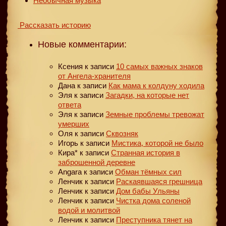
Необычная музыка
Рассказать историю
Новые комментарии:
Ксения
к записи
10 самых важных знаков
от Ангела-хранителя
Дана
к записи
Как мама к колдуну ходила
Эля
к записи
Загадки, на которые нет
ответа
Эля
к записи
Земные проблемы тревожат
умерших
Оля
к записи
Сквозняк
Игорь
к записи
Мистика, которой не было
Кира*
к записи
Странная история в
заброшенной деревне
Angara
к записи
Обман тёмных сил
Ленчик
к записи
Раскаявшаяся грешница
Ленчик
к записи
Дом бабы Ульяны
Ленчик
к записи
Чистка дома соленой
водой и молитвой
Ленчик
к записи
Преступника тянет на