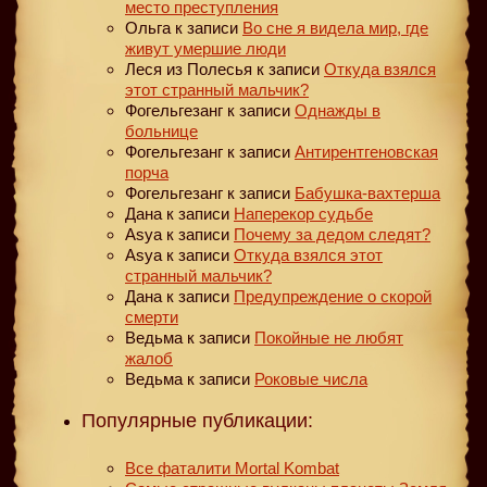
место преступления
Ольга
к записи
Во сне я видела мир, где
живут умершие люди
Леся из Полесья
к записи
Откуда взялся
этот странный мальчик?
Фогельгезанг
к записи
Однажды в
больнице
Фогельгезанг
к записи
Антирентгеновская
порча
Фогельгезанг
к записи
Бабушка-вахтерша
Дана
к записи
Наперекор судьбе
Asya
к записи
Почему за дедом следят?
Asya
к записи
Откуда взялся этот
странный мальчик?
Дана
к записи
Предупреждение о скорой
смерти
Ведьма
к записи
Покойные не любят
жалоб
Ведьма
к записи
Роковые числа
Популярные публикации:
Все фаталити Mortal Kombat