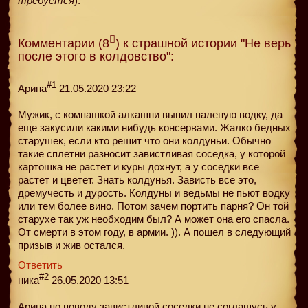
требуется
).
Комментарии (8
) к страшной истории "Не верь
после этого в колдовство":
#1
Арина
21.05.2020 23:22
Мужик, с компашкой алкашни выпил паленую водку, да
еще закусили какими нибудь консервами. Жалко бедных
старушек, если кто решит что они колдуньи. Обычно
такие сплетни разносит завистливая соседка, у которой
картошка не растет и куры дохнут, а у соседки все
растет и цветет. Знать колдунья. Зависть все это,
дремучесть и дурость. Колдуны и ведьмы не пьют водку
или тем более вино. Потом зачем портить парня? Он той
старухе так уж необходим был? А может она его спасла.
От смерти в этом году, в армии. )). А пошел в следующий
призыв и жив остался.
Ответить
#2
ника
26.05.2020 13:51
Арина,по поводу завистливой соседки не соглашусь.у