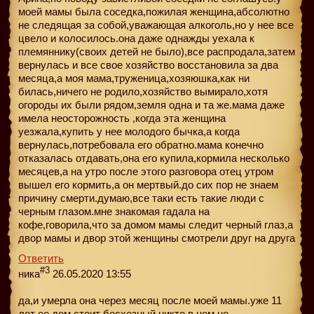
моей мамы была соседка,пожилая женщина,абсолютно
не следящая за собой,уважающая алкоголь,но у нее все
цвело и колосилось.она даже однажды уехала к
племяннику(своих детей не было),все распродала,затем
вернулась и все свое хозяйство восстановила за два
месяца,а моя мама,труженица,хозяюшка,как ни
билась,ничего не родило,хозяйство вымирало,хотя
огороды их были рядом,земля одна и та же.мама даже
имела неосторожность ,когда эта женщина
уезжала,купить у нее молодого бычка,а когда
вернулась,потребовала его обратно.мама конечно
отказалась отдавать,она его купила,кормила несколько
месяцев,а на утро после этого разговора отец утром
вышел его кормить,а он мертвый.до сих пор не знаем
причину смерти.думаю,все таки есть такие люди с
черным глазом.мне знакомая гадала на
кофе,говорила,что за домом мамы следит черный глаз,а
двор мамы и двор этой женщины смотрели друг на друга
Ответить
#3
ника
26.05.2020 13:55
да,и умерла она через месяц после моей мамы.уже 11
лет ее дом стоит бесхозный,никто в нем не