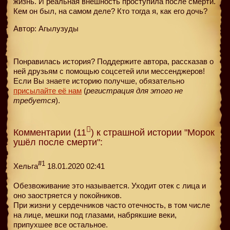
жизнь. И реальная внешность проступила после смерти.
Кем он был, на самом деле? Кто тогда я, как его дочь?
Автор: Агылузуды
Понравилась история? Поддержите автора, рассказав о
ней друзьям с помощью соцсетей или мессенджеров!
Если Вы знаете историю получше, обязательно
присылайте её нам
(
регистрация для этого не
требуется
).
Комментарии (11
) к страшной истории "Морок
ушёл после смерти":
#1
Хельга
18.01.2020 02:41
Обезвоживание это называется. Уходит отек с лица и
оно заостряется у покойников.
При жизни у сердечников часто отечность, в том числе
на лице, мешки под глазами, набрякшие веки,
припухшее все остальное.