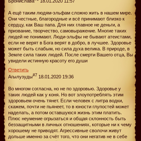
Бронислава
18.01.2020 11:57
А ещё таким людям-эльфам сложно жить в нашем мире.
Они честные, благородные и всё принимают близко к
сердцу, как Ваш папа. Для них главное не деньги, а
призвание, творчество, самовыражение. Многие таких
людей не понимают. Люди-эльфы не бывают атеистами,
если не верят в Бога верят в добро, в лучшее. Здоровье
может быть слабым, но сила духа велика. В природе, в
Земле сила таких людей. После смерти Вашего отца, Вы
увидели истинную красоту его души
Ответить
#7
Агылузуды
18.01.2020 19:36
Во многом согласна, но не по здоровью. Здоровье у
таких людей как у коня. Но вот злоупотреблять этим
здоровьем очень тянет. Если человек с литра водки,
скажем, почти не пьянеет, то в юности глупостей может
наделать, а потом оставшуюся жизнь этим платить.
Плюс неумение огрызаться и общая склонность быть
беззащитными в личных отношениях, которые ни к чему
хорошему не приводят. Агрессивные сволочи живут
дольше именно за счёт того, что они негатив не в себе