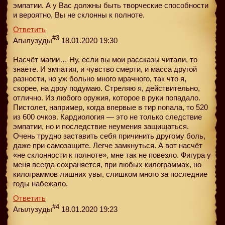
эмпатии. А у Вас должны быть творческие способности
и вероятно, Вы не склонны к полноте.
Ответить
#3
Агылузуды
18.01.2020 19:30
Насчёт магии… Ну, если вы мои рассказы читали, то
знаете. И эмпатия, и чувство смерти, и масса другой
разности, но уж больно много мрачного, так что я,
скорее, на дроу подумаю. Стреляю я, действительно,
отлично. Из любого оружия, которое в руки попадало.
Пистолет, например, когда впервые в тир попала, то 520
из 600 очков. Кардиология — это не только следствие
эмпатии, но и последствие неумения защищаться.
Очень трудно заставить себя причинить другому боль,
даже при самозащите. Легче замкнуться. А вот насчёт
«не склонности к полноте», мне так не повезло. Фигура у
меня всегда сохраняется, при любых килограммах, но
килограммов лишних увы, слишком много за последние
годы набежало.
Ответить
#4
Агылузуды
18.01.2020 19:23