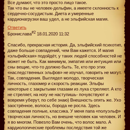
Все думают, что это просто лицо такое.
Так что вы не человек-дельфин, а имеете склонность к
сердечно-сосудистым. Диета и умеренные
кардионагрузки ваш удел, а не эльфийская магия.
Ответить
#2
Бронислава
18.01.2020 11:32
Спасибо, прекрасная история. Да, эльфийский психотип,
даже больше совпадений, чем Вам кажется. И магия
«эльфийская» подойдёт, у таких людей способностей не
может не быть. Как минимум, эмпатия или интуиция или
сны вещие, что-то должно быть. Те, кто про этих
«наследственных эльфов» не изучал, говорить не могут.
Так, совпадения. Выглядел молодо, творческая
личность, глазомер и скорость реакции. Эльфы
некоторые с закрытыми глазами из лука стреляют. А кто
не стреляет, на ногу не наступишь- почувствуют и
вовремя уберут, по себе знаю) Внешность опять же. Ухо
заострённое, волосы, борода не росла. Здесь
совпадения полные, классика. У меня папа «полуэльф»
творческая личность, но внешне человек как человек. И
я во многом. Повезло Вам очень, что волос мало. А
кардиологические проблемы последствия той же