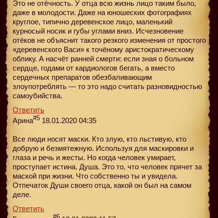
Это не отёчность. У отца всю жизнь лицо таким было,
даже в молодости. Даже на юношеских фотографиях
круглое, типично деревенское лицо, маленький
курносый носик и губы углами вниз. Исчезновение
отёков не объяснит такого резкого изменения от простого
«деревенского Васи» к точёному аристократическому
облику. А насчёт ранней смерти: если зная о больном
сердце, годами от кардиологов бегать, а вместо
сердечных препаратов обезбаливающим
злоупотреблять — то это надо считать разновидностью
самоубийства.
Ответить
#5
Арина
18.01.2020 04:35
Все люди носят маски. Кто злую, кто льстивую, кто
добрую и безмятежную. Используя для маскировки и
глаза и речь и жесты. Но когда человек умирает,
проступает истина. Душа. Это то, что человек прячет за
маской при жизни. Что собственно ты и увидела.
Отпечаток Души своего отца, какой он был на самом
деле.
Ответить
#6