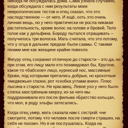
никогда не обсуждалась дома. Сама узнала случайно,
когда обсуждала с ним результаты моих
неврологических тестов и отец сказал, что это
наследственное — от него. И ещё, хоть это очень
личная вещь, но у него практически не росла никакая
растительность, кроме волос на голове и бровей. Тело
голое как у дельфина. Бороду пытался отращивать –
получилось три волоска. Мать считала, что это потому,
что у отца в дальних предках были саамы. С такими
генами мне как женщине крайне повезло.
Фигуру отец сохранил отличную до старости – это да, но
при этом, его лицу мало кто позавидовал бы. Круглое,
какое-то «бабское» лицо, курносый нос, массивные
брови, под которыми прятались добрые, но крохотные
«медвежьи» глазки, рот «скобка углами вниз». Плюс
лысина к старости. Не красавец. Левое ухо у него было
слегка заострённым кверху, из-за чего мы
поддразнивали его после фильма «Братство кольца»,
что мол, в роду эльфы затесались.
Когда отец умер, мать сказала нам с сестрой: «не
смотрите, потому что человек после смерти страшен, на
себя не похож». Но я не послушалась. Когда на