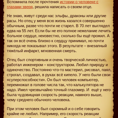
Вспомнила после прочтения
истории о человеке с
глазами зверя
, решила написать о своем отце.
Не знаю, живут среди нас эльфы, драконы или другие
расы. Но отец у меня всю жизнь казался совершенно
обычным, разве что почти не старел. В 70 лет выглядел
едва на 55 лет. Если бы не его полное нежелание лечить
больное сердце, неизвестно, сколько бы ещё прожил. А
так он всё очень близко к сердцу принимал, но почти
никогда не показывал этого. В результате – внезапный
тяжёлый инфаркт, мгновенная смерть.
Отец был спортивным и очень творческой личностью,
работал инженером – конструктором. Любил природу и
одиночество. Постоянно что-то мастерил, рисовал, паял,
строгал, создавал, в руках всё кипело. У него были свои
«суперспособности». Он был человек-компьютер,
перемножал в голове числа так, что калькулятора не
надо. Имел чрезвычайно точный глазомер. И
ещё у него
была чудовищная скорость реакции, намного выше,
чему среднего обычного человека.
При этом человек был скромный и о себе говорить
крайне не любил. Например, его скорость реакции