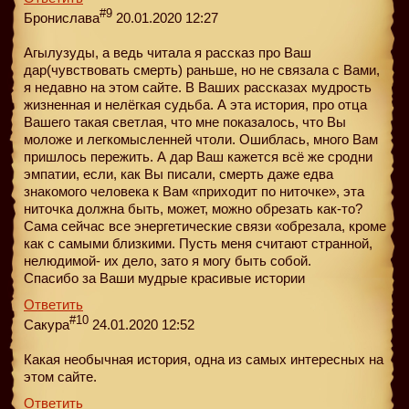
#9
Бронислава
20.01.2020 12:27
Агылузуды, а ведь читала я рассказ про Ваш
дар(чувствовать смерть) раньше, но не связала с Вами,
я недавно на этом сайте. В Ваших рассказах мудрость
жизненная и нелёгкая судьба. А эта история, про отца
Вашего такая светлая, что мне показалось, что Вы
моложе и легкомысленней чтоли. Ошиблась, много Вам
пришлось пережить. А дар Ваш кажется всё же сродни
эмпатии, если, как Вы писали, смерть даже едва
знакомого человека к Вам «приходит по ниточке», эта
ниточка должна быть, может, можно обрезать как-то?
Сама сейчас все энергетические связи «обрезала, кроме
как с самыми близкими. Пусть меня считают странной,
нелюдимой- их дело, зато я могу быть собой.
Спасибо за Ваши мудрые красивые истории
Ответить
#10
Сакура
24.01.2020 12:52
Какая необычная история, одна из самых интересных на
этом сайте.
Ответить