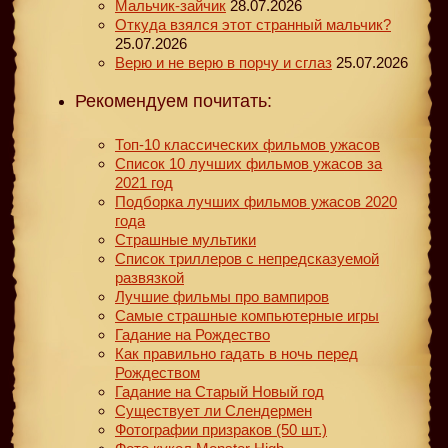
Мальчик-зайчик
28.07.2026
Откуда взялся этот странный мальчик?
25.07.2026
Верю и не верю в порчу и сглаз
25.07.2026
Рекомендуем почитать:
Топ-10 классических фильмов ужасов
Список 10 лучших фильмов ужасов за
2021 год
Подборка лучших фильмов ужасов 2020
года
Страшные мультики
Список триллеров с непредсказуемой
развязкой
Лучшие фильмы про вампиров
Самые страшные компьютерные игры
Гадание на Рождество
Как правильно гадать в ночь перед
Рождеством
Гадание на Старый Новый год
Существует ли Слендермен
Фотографии призраков (50 шт.)