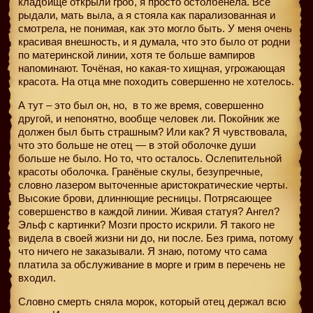
кладбище открыли гроб, я просто остолбенела. Все
рыдали, мать выла, а я стояла как парализованная и
смотрела, не понимая, как это могло быть. У меня очень
красивая внешность, и я думала, что это было от родни
по материнской линии, хотя те больше вампиров
напоминают. Точёная, но какая-то хищная, угрожающая
красота. На отца мне походить совершенно не хотелось.
А тут – это был он, но,
в то же время, совершенно
другой, и непонятно, вообще человек ли. Покойник же
должен был быть страшным? Или как? Я чувствовала,
что это больше не отец — в этой оболочке души
больше не было. Но то, что осталось. Ослепительной
красоты оболочка. Гранёные скулы, безупречные,
словно лазером выточенные аристократические черты.
Высокие брови, длиннющие ресницы. Потрясающее
совершенство в каждой линии. Живая статуя? Ангел?
Эльф с картинки? Мозги просто искрили. Я такого не
видела в своей жизни ни до, ни после. Без грима, потому
что ничего не заказывали. Я знаю, потому что сама
платила за обслуживание в морге и грим в перечень не
входил.
Словно смерть сняла морок, который отец держал всю