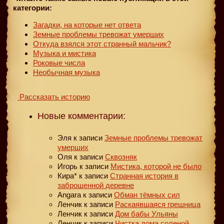
категории:
Загадки, на которые нет ответа
Земные проблемы тревожат умерших
Откуда взялся этот странный мальчик?
Музыка и мистика
Роковые числа
Необычная музыка
Рассказать историю
Новые комментарии:
Эля
к записи
Земные проблемы тревожат
умерших
Оля
к записи
Сквозняк
Игорь
к записи
Мистика, которой не было
Кира*
к записи
Странная история в
заброшенной деревне
Angara
к записи
Обман тёмных сил
Ленчик
к записи
Раскаявшаяся грешница
Ленчик
к записи
Дом бабы Ульяны
Ленчик
к записи
Чистка дома соленой