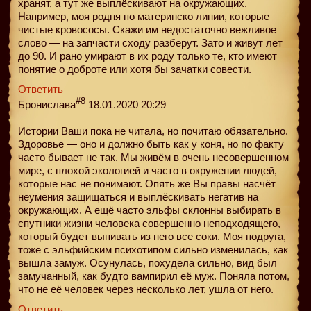
хранят, а тут же выплёскивают на окружающих.
Например, моя родня по материнско линии, которые
чистые кровососы. Скажи им недостаточно вежливое
слово — на запчасти сходу разберут. Зато и живут лет
до 90. И рано умирают в их роду только те, кто имеют
понятие о доброте или хотя бы зачатки совести.
Ответить
#8
Бронислава
18.01.2020 20:29
Истории Ваши пока не читала, но почитаю обязательно.
Здоровье — оно и должно быть как у коня, но по факту
часто бывает не так. Мы живём в очень несовершенном
мире, с плохой экологией и часто в окружении людей,
которые нас не понимают. Опять же Вы правы насчёт
неумения защищаться и выплёскивать негатив на
окружающих. А ещё часто эльфы склонны выбирать в
спутники жизни человека совершенно неподходящего,
который будет выпивать из него все соки. Моя подруга,
тоже с эльфийским психотипом сильно изменилась, как
вышла замуж. Осунулась, похудела сильно, вид был
замучанный, как будто вампирил её муж. Поняла потом,
что не её человек через несколько лет, ушла от него.
Ответить