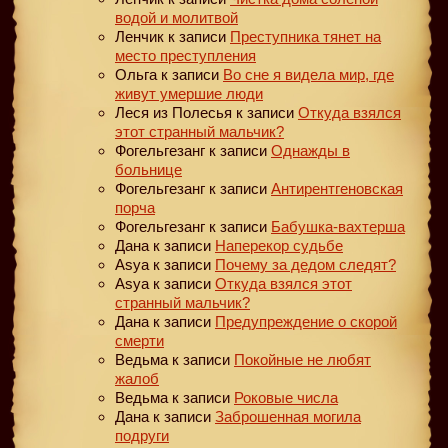
водой и молитвой
Ленчик
к записи
Преступника тянет на
место преступления
Ольга
к записи
Во сне я видела мир, где
живут умершие люди
Леся из Полесья
к записи
Откуда взялся
этот странный мальчик?
Фогельгезанг
к записи
Однажды в
больнице
Фогельгезанг
к записи
Антирентгеновская
порча
Фогельгезанг
к записи
Бабушка-вахтерша
Дана
к записи
Наперекор судьбе
Asya
к записи
Почему за дедом следят?
Asya
к записи
Откуда взялся этот
странный мальчик?
Дана
к записи
Предупреждение о скорой
смерти
Ведьма
к записи
Покойные не любят
жалоб
Ведьма
к записи
Роковые числа
Дана
к записи
Заброшенная могила
подруги