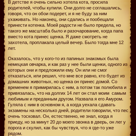
В детстве я очень сильно хотела кота, просила
родителей, чтобы купили. Они долго не соглашались,
говоря, что он обои подерет, и я не буду за ним
ухаживать. Но наконец, они сдались и пообещали
принести котенка. Моей радости не было предела, но
такого же масштаба было и разочарование, когда папа
вместо кота принес щенка. Я даже смотреть не
захотела, проплакала целый вечер. Было тогда мне 12
лет.
Оказалось, что у кого-то из папиных знакомых была
немецкая овчарка, и как раз у нее были щенки, одного из
которых они и предложили ему. Он или не смог
отказаться, или решил, что мне все равно, кто будет из
домашних животных, но щенка он принес домой. Со
временем я примирилась с ним, а потом так полюбила и
привязалась, что на долгих 14 лет он стал моим
самым
любимым и преданным другом. Назвала я его Амуром.
Гуляла с ним в основном я, а когда уехала сдавать
экзамены на несколько дней, родители говорили, что пес
очень тосковал. Он, естественно, не знал, когда я
приеду, но за минут 20 до моего звонка в дверь, он лег у
порога и скулил, как бы чувствуя, что я где-то уже
рядом.