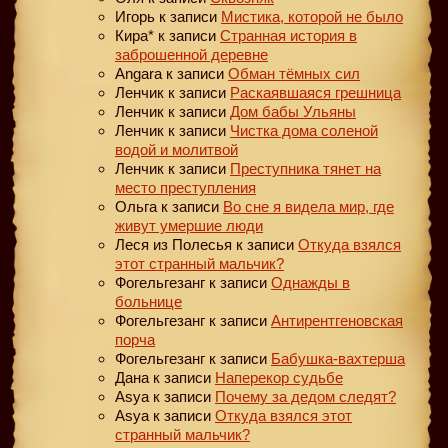
Игорь
к записи
Мистика, которой не было
Кира*
к записи
Странная история в
заброшенной деревне
Angara
к записи
Обман тёмных сил
Ленчик
к записи
Раскаявшаяся грешница
Ленчик
к записи
Дом бабы Ульяны
Ленчик
к записи
Чистка дома соленой
водой и молитвой
Ленчик
к записи
Преступника тянет на
место преступления
Ольга
к записи
Во сне я видела мир, где
живут умершие люди
Леся из Полесья
к записи
Откуда взялся
этот странный мальчик?
Фогельгезанг
к записи
Однажды в
больнице
Фогельгезанг
к записи
Антирентгеновская
порча
Фогельгезанг
к записи
Бабушка-вахтерша
Дана
к записи
Наперекор судьбе
Asya
к записи
Почему за дедом следят?
Asya
к записи
Откуда взялся этот
странный мальчик?