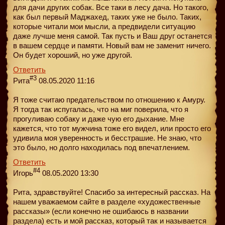
для дачи других собак. Все таки в лесу дача. Но такого,
как был первый Маджахед, таких уже не было. Таких,
которые читали мои мысли, а предвидели ситуацию
даже лучше меня самой. Так пусть и Ваш друг останется
в вашем сердце и памяти. Новый вам не заменит ничего.
Он будет хороший, но уже другой.
Ответить
#3
Рита
08.05.2020 11:16
Я тоже считаю предательством по отношению к Амуру.
Я тогда так испугалась, что на миг поверила, что я
прогуливаю собаку и даже чую его дыхание. Мне
кажется, что тот мужчина тоже его видел, или просто его
удивила моя уверенность и бесстрашие. Не знаю, что
это было, но долго находилась под впечатлением.
Ответить
#4
Игорь
08.05.2020 13:30
Рита, здравствуйте! Спасибо за интересный рассказ. На
нашем уважаемом сайте в разделе «художественные
рассказы» (если конечно не ошибаюсь в названии
раздела) есть и мой рассказ, который так и называется