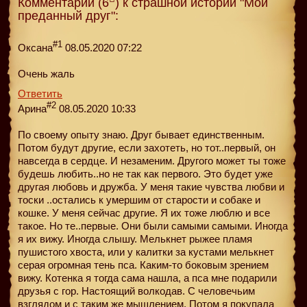
Комментарии (6
) к страшной истории "Мой
преданный друг":
#1
Оксана
08.05.2020 07:22
Очень жаль
Ответить
#2
Арина
08.05.2020 10:33
По своему опыту знаю. Друг бывает единственным.
Потом будут другие, если захотеть, но тот..первый, он
навсегда в сердце. И незаменим. Другого может ты тоже
будешь любить..но не так как первого. Это будет уже
другая любовь и дружба. У меня такие чувства любви и
тоски ..остались к умершим от старости и собаке и
кошке. У меня сейчас другие. Я их тоже люблю и все
такое. Но те..первые. Они были самыми самыми. Иногда
я их вижу. Иногда слышу. Мелькнет рыжее пламя
пушистого хвоста, или у калитки за кустами мелькнет
серая огромная тень пса. Каким-то боковым зрением
вижу. Котенка я тогда сама нашла, а пса мне подарили
друзья с гор. Настоящий волкодав. С человечьим
взглядом и с таким же мышлением. Потом я покупала