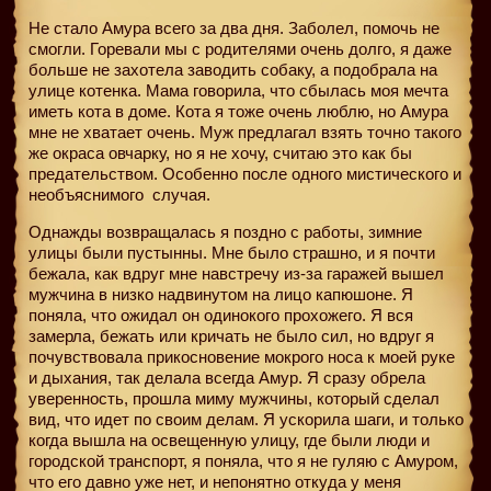
Не стало Амура всего за два дня. Заболел, помочь не
смогли. Горевали мы с родителями очень долго, я даже
больше не захотела заводить собаку, а подобрала на
улице котенка. Мама говорила, что сбылась моя мечта
иметь кота в доме. Кота я тоже очень люблю, но Амура
мне не хватает очень. Муж предлагал взять точно такого
же окраса овчарку, но я не хочу, считаю это как бы
предательством. Особенно после одного мистического и
необъяснимого
случая.
Однажды возвращалась я поздно с работы, зимние
улицы были пустынны. Мне было страшно, и я почти
бежала, как вдруг мне навстречу из-за гаражей вышел
мужчина в низко надвинутом на лицо капюшоне. Я
поняла, что ожидал он одинокого прохожего. Я вся
замерла, бежать или кричать не было сил, но вдруг я
почувствовала прикосновение мокрого носа к моей руке
и дыхания, так делала всегда Амур. Я сразу обрела
уверенность, прошла миму мужчины, который сделал
вид, что идет по своим делам. Я ускорила шаги, и только
когда вышла на освещенную улицу, где были люди и
городской транспорт, я поняла, что я не гуляю с Амуром,
что его давно уже нет, и непонятно откуда у меня