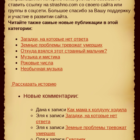
ставить ссылку на strashno.com со своего сайта или
группы в соцсети. Большое спасибо за Вашу поддержку
и участие в развитии сайта.
Читайте также самые новые публикации в этой
категории:
Загадки, на которые нет ответа
Земные проблемы тревожат умерших
Откуда взялся этот странный мальчик?
Музыка и мистика
Роковые числа
Необычная музыка
Рассказать историю
Новые комментарии:
Дана
к записи
Как мама к колдуну ходила
Эля
к записи
Загадки, на которые нет
ответа
Эля
к записи
Земные проблемы тревожат
умерших
Оля
к записи
Сквозняк