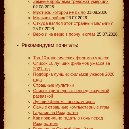
Земные проблемы тревожат умерших
02.08.2026
Мистика, которой не было
01.08.2026
Мальчик-зайчик
28.07.2026
Откуда взялся этот странный мальчик?
25.07.2026
Верю и не верю в порчу и сглаз
25.07.2026
Рекомендуем почитать:
Топ-10 классических фильмов ужасов
Список 10 лучших фильмов ужасов за
2021 год
Подборка лучших фильмов ужасов 2020
года
Страшные мультики
Список триллеров с непредсказуемой
развязкой
Лучшие фильмы про вампиров
Самые страшные компьютерные игры
Гадание на Рождество
Как правильно гадать в ночь перед
Рождеством
Гадание на Старый Новый год