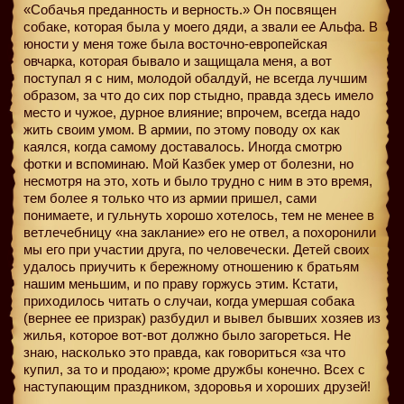
«Собачья преданность и верность.» Он посвящен
собаке, которая была у моего дяди, а звали ее Альфа. В
юности у меня тоже была восточно-европейская
овчарка, которая бывало и защищала меня, а вот
поступал я с ним, молодой обалдуй, не всегда лучшим
образом, за что до сих пор стыдно, правда здесь имело
место и чужое, дурное влияние; впрочем, всегда надо
жить своим умом. В армии, по этому поводу ох как
каялся, когда самому доставалось. Иногда смотрю
фотки и вспоминаю. Мой Казбек умер от болезни, но
несмотря на это, хоть и было трудно с ним в это время,
тем более я только что из армии пришел, сами
понимаете, и гульнуть хорошо хотелось, тем не менее в
ветлечебницу «на заклание» его не отвел, а похоронили
мы его при участии друга, по человечески. Детей своих
удалось приучить к бережному отношению к братьям
нашим меньшим, и по праву горжусь этим. Кстати,
приходилось читать о случаи, когда умершая собака
(вернее ее призрак) разбудил и вывел бывших хозяев из
жилья, которое вот-вот должно было загореться. Не
знаю, насколько это правда, как говориться «за что
купил, за то и продаю»; кроме дружбы конечно. Всех с
наступающим праздником, здоровья и хороших друзей!