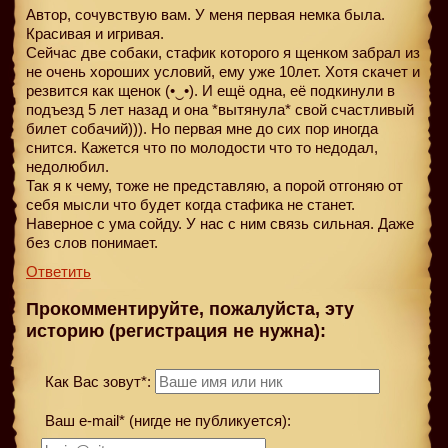
Автор, сочувствую вам. У меня первая немка была.
Красивая и игривая.
Сейчас две собаки, стафик которого я щенком забрал из
не очень хороших условий, ему уже 10лет. Хотя скачет и
резвится как щенок (•‿•). И ещё одна, её подкинули в
подъезд 5 лет назад и она *вытянула* свой счастливый
билет собачий))). Но первая мне до сих пор иногда
снится. Кажется что по молодости что то недодал,
недолюбил.
Так я к чему, тоже не представляю, а порой отгоняю от
себя мысли что будет когда стафика не станет.
Наверное с ума сойду. У нас с ним связь сильная. Даже
без слов понимает.
Ответить
Прокомментируйте, пожалуйста, эту
историю (регистрация не нужна):
Как Вас зовут*:
Ваш e-mail* (нигде не публикуется):