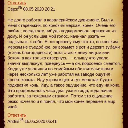
Ответить
#5
Серж
08.05.2020 20:21
Не долго работал в кавалерийском дивизионе. Был у
меня старенький, по конским меркам, конек. Очень его
любил, всегда чем нибудь подкармливал, приносил из
дому. И он услышав мой голос, начинал ржать —
подзывать к себе. Если принесу ему что-то, по конским
меркам не съедобное, он возьмет в рот и держит зубами
(в знак благодарности) пока стаю к нему лицом или
боком, а как только отвернусь — слышу что упало,
значит выплюнул, повернусь — а он, поросенок смеется.
Когда уже уволился по семейным обстоятельствам и
через несколько лет уже работая на заводе ощутил
своего конька. Иду утром в цех и тут меня как-будто
подхватил конь. Иду, а такое ощущение, что еду на коне.
Это продолжалось часа два, уже и тогда, кода начал
работать за токарным станком. Потом это ощущение
резко исчезло и я понял, что мой конек перешел в мир
иной.
Ответить
#6
Andris
16.05.2020 06:41