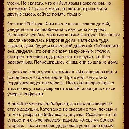
уроки. Не сказать, что он был ярым наркоманом, но
примерно 3-4 раза в месяц он нюхал порошок или
другую смесь, сейчас понять трудно.
Осенью 2004 года Катя после школы зашла домой,
увидела отчима, пообедала с ним, села за уроки.
Вечером у нее был урок гимнастики в школе. Поскольку
школа находилась напротив дома, Катя сама туда
ходила, даже будучи маленькой девочкой. Собравшись,
она увидела, что отчим сидел за кухонным столом,
смотрел
телевизор, держал что-то в руках, но был
адекватным. Попрощавшись с ним, она вышла из дому.
Через час, когда урок закончился, ей позвонила мать и
сообщила, что отчим мертв. Причиной тому стала
сердечная недостаточность. Никто не говорил Кате о
том, почему и как умер ее отчим. Ей сообщили, что он
умер от инфаркта.
В декабре умерла ее бабушка, а в начале января не
стало дедушки. Кате также не сказали о том, почему и
от чего умерли ее бабушка и дедушка. Сказали, что от
старости и от хронических недугов, которыми болеют
старики. После похорон деда она и услышала фразу