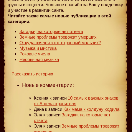
группы в соцсети. Большое спасибо за Вашу поддержку
и участие в развитии сайта.
Читайте также самые новые публикации в этой
категории:
Загадки, на которые нет ответа
Земные проблемы тревожат умерших
Откуда взялся этот странный мальчик?
Музыка и мистика
Роковые числа
Необычная музыка
Рассказать историю
Новые комментарии:
Ксения
к записи
10 самых важных знаков
от Ангела-хранителя
Дана
к записи
Как мама к колдуну ходила
Эля
к записи
Загадки, на которые нет
ответа
Эля
к записи
Земные проблемы тревожат
умерших