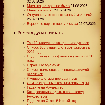
02.08.2026
Мистика, которой не было
01.08.2026
Мальчик-зайчик
28.07.2026
Откуда взялся этот странный мальчик?
25.07.2026
Верю и не верю в порчу и сглаз
25.07.2026
Рекомендуем почитать:
Топ-10 классических фильмов ужасов
Список 10 лучших фильмов ужасов за
2021 год
Подборка лучших фильмов ужасов 2020
года
Страшные мультики
Список триллеров с непредсказуемой
развязкой
Лучшие фильмы про вампиров
Самые страшные компьютерные игры
Гадание на Рождество
Как правильно гадать в ночь перед
Рождеством
Гадание на Старый Новый год