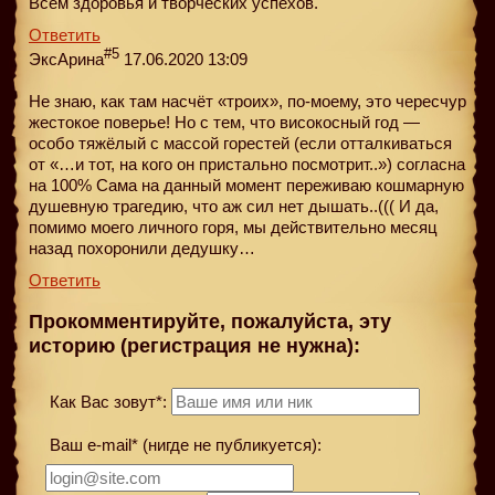
Всем здоровья и творческих успехов.
Ответить
#5
ЭксАрина
17.06.2020 13:09
Не знаю, как там насчёт «троих», по-моему, это чересчур
жестокое поверье! Но с тем, что високосный год —
особо тяжёлый с массой горестей (если отталкиваться
от «…и тот, на кого он пристально посмотрит..») согласна
на 100% Сама на данный момент переживаю кошмарную
душевную трагедию, что аж сил нет дышать..((( И да,
помимо моего личного горя, мы действительно месяц
назад похоронили дедушку…
Ответить
Прокомментируйте, пожалуйста, эту
историю (регистрация не нужна):
Как Вас зовут*:
Ваш e-mail* (нигде не публикуется):