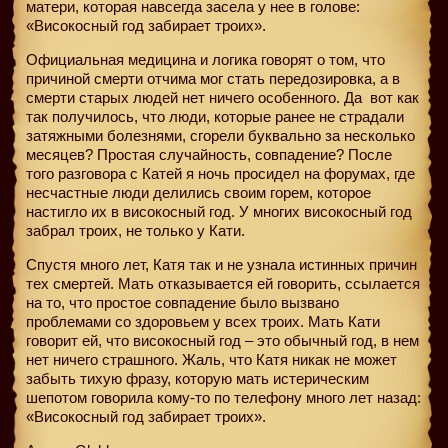
матери, которая навсегда засела у нее в голове:
«Високосный год забирает троих».
Официальная медицина и логика говорят о том, что
причиной смерти отчима мог стать передозировка, а в
смерти старых людей нет ничего особенного. Да
вот как
так получилось, что люди, которые ранее не страдали
затяжными болезнями, сгорели буквально за несколько
месяцев? Простая случайность, совпадение? После
того разговора с Катей я ночь просидел на форумах, где
несчастные люди делились своим горем, которое
настигло их в високосный год. У многих високосный год
забрал троих, не только у Кати.
Спустя много лет, Катя так и не узнала истинных причин
тех смертей. Мать отказывается ей говорить, ссылается
на то, что простое совпадение было вызвано
проблемами со здоровьем у всех троих. Мать Кати
говорит ей, что високосный год – это обычный год, в нем
нет ничего страшного. Жаль, что Катя никак не может
забыть тихую фразу, которую мать истерическим
шепотом говорила кому-то по телефону много лет назад:
«Високосный год забирает троих».