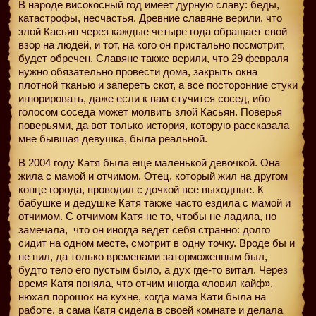
В народе високосный год имеет дурную славу: беды,
катастрофы, несчастья. Древние славяне верили, что
злой Касьян через каждые четыре года обращает свой
взор на людей, и тот, на кого он пристально посмотрит,
будет обречен. Славяне также верили, что 29 февраля
нужно обязательно провести дома, закрыть окна
плотной тканью и запереть скот, а все посторонние стуки
игнорировать, даже если к вам стучится сосед, ибо
голосом соседа может молвить злой Касьян. Поверья
поверьями, да вот только история, которую рассказала
мне бывшая девушка, была реальной.
В 2004 году Катя была еще маленькой девочкой. Она
жила с мамой и отчимом. Отец, который жил на другом
конце города, проводил с дочкой все выходные. К
бабушке и дедушке Катя также часто ездила с мамой и
отчимом. С отчимом Катя не то, чтобы не ладила, но
замечала,
что он иногда ведет себя странно: долго
сидит на одном месте, смотрит в одну точку. Вроде бы и
не пил, да только временами заторможенным был,
будто тело его пустым было, а дух где-то витал. Через
время Катя поняла, что отчим иногда «ловил кайф»,
нюхал порошок на кухне, когда мама Кати была на
работе, а сама Катя сидела в своей комнате и делала