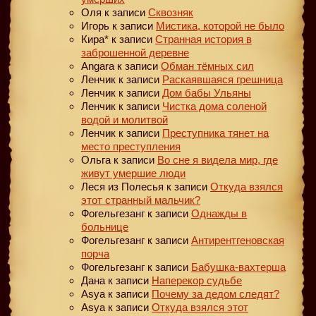
Оля
к записи
Сквозняк
Игорь
к записи
Мистика, которой не было
Кира*
к записи
Странная история в
заброшенной деревне
Angara
к записи
Обман тёмных сил
Ленчик
к записи
Раскаявшаяся грешница
Ленчик
к записи
Дом бабы Ульяны
Ленчик
к записи
Чистка дома соленой
водой и молитвой
Ленчик
к записи
Преступника тянет на
место преступления
Ольга
к записи
Во сне я видела мир, где
живут умершие люди
Леся из Полесья
к записи
Откуда взялся
этот странный мальчик?
Фогельгезанг
к записи
Однажды в
больнице
Фогельгезанг
к записи
Антирентгеновская
порча
Фогельгезанг
к записи
Бабушка-вахтерша
Дана
к записи
Наперекор судьбе
Asya
к записи
Почему за дедом следят?
Asya
к записи
Откуда взялся этот