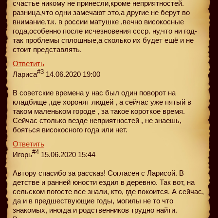
счастье никому не принесли,кроме неприятностей.
разница,что одни замечают это,а другие не берут во
внимание,т.к. в россии матушке ,вечно високосные
года,особенно после исчезновения ссср. ну,что ни год-
так проблемы сплошные,а сколько их будет ещё и не
стоит представлять.
Ответить
#3
Лариса
14.06.2020 19:00
В советские времена у нас был один поворот на
кладбище ,где хоронят людей , а сейчас уже пятый в
таком маленьком городе , за такое короткое время.
Сейчас столько везде неприятностей , не знаешь,
бояться високосного года или нет.
Ответить
#4
Игорь
15.06.2020 15:44
Автору спасибо за рассказ! Согласен с Ларисой. В
детстве и ранней юности ездил в деревню. Так вот, на
сельском погосте все знали, кто, где покоится. А сейчас,
да и в предшествующие годы, могилы не то что
знакомых, иногда и родственников трудно найти.