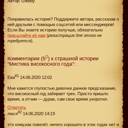
Автор: Glebby
Понравилась история? Поддержите автора, рассказав о
ней друзьям с помощью соцсетей или мессенджеров!
Если Вы знаете историю получше, обязательно
присылайте её нам
(
регистрация для этого не
требуется
).
Комментарии (5
) к страшной истории
"Мистика високосного года":
#1
Ева
14.06.2020 12:02
Мне кажется глупостью девочки данное предсказание,
что високосный год забирает трех. Просто пришло
время, а отчим — дурак, сам свое время укоротил.
Ответить
#2
люся
14.06.2020 14:19
это кому,как повезёт. ничего хорошего в этих годах нет и