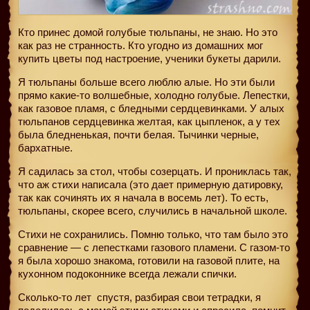
Кто принес домой голубые тюльпаны, не знаю. Но это
как раз не странность. Кто угодно из домашних мог
купить цветы под настроение, ученики букеты дарили.
Я тюльпаны больше всего люблю алые. Но эти были
прямо какие-то волшебные, холодно голубые. Лепестки,
как газовое пламя, с бледными сердцевинками. У алых
тюльпанов сердцевинка желтая, как цыпленок, а у тех
была бледненькая, почти белая. Тычинки черные,
бархатные.
Я садилась за стол, чтобы созерцать. И прониклась так,
что аж стихи написала (это дает примерную датировку,
так как сочинять их я начала в восемь лет). То есть,
тюльпаны, скорее всего, случились в начальной школе.
Стихи не сохранились. Помню только, что там было это
сравнение — с лепестками газового пламени. С газом-то
я была хорошо знакома, готовили на газовой плите, на
кухонном подоконнике всегда лежали спички.
Сколько-то лет
спустя, разбирая свои тетрадки, я