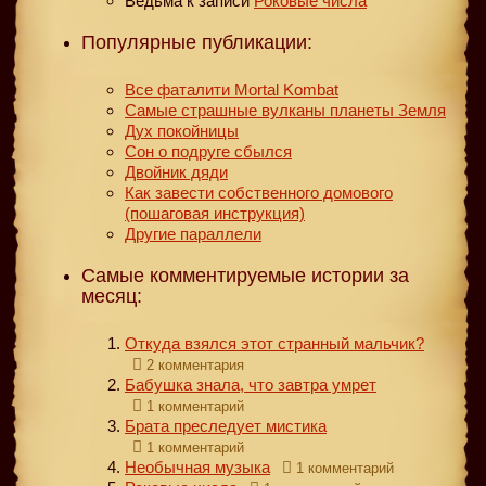
Ведьма
к записи
Роковые числа
Популярные публикации:
Все фаталити Mortal Kombat
Самые страшные вулканы планеты Земля
Дух покойницы
Сон о подруге сбылся
Двойник дяди
Как завести собственного домового
(пошаговая инструкция)
Другие параллели
Самые комментируемые истории за
месяц:
Откуда взялся этот странный мальчик?
2 комментария
Бабушка знала, что завтра умрет
1 комментарий
Брата преследует мистика
1 комментарий
Необычная музыка
1 комментарий