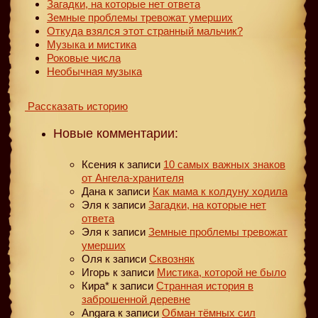
Загадки, на которые нет ответа
Земные проблемы тревожат умерших
Откуда взялся этот странный мальчик?
Музыка и мистика
Роковые числа
Необычная музыка
Рассказать историю
Новые комментарии:
Ксения
к записи
10 самых важных знаков
от Ангела-хранителя
Дана
к записи
Как мама к колдуну ходила
Эля
к записи
Загадки, на которые нет
ответа
Эля
к записи
Земные проблемы тревожат
умерших
Оля
к записи
Сквозняк
Игорь
к записи
Мистика, которой не было
Кира*
к записи
Странная история в
заброшенной деревне
Angara
к записи
Обман тёмных сил