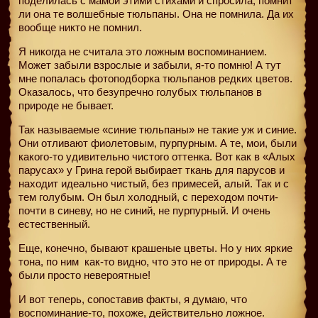
поделилась с мамой этими стихами и спросила, помнит
ли она те волшебные тюльпаны. Она не помнила. Да их
вообще никто не помнил.
Я никогда не считала это ложным воспоминанием.
Может забыли взрослые и забыли, я-то помню! А тут
мне попалась фотоподборка тюльпанов редких цветов.
Оказалось, что безупречно голубых тюльпанов в
природе не бывает.
Так называемые «синие тюльпаны» не такие уж и синие.
Они отливают фиолетовым, пурпурным. А те, мои, были
какого-то удивительно чистого оттенка. Вот как в «Алых
парусах» у Грина герой выбирает ткань для парусов и
находит идеально чистый, без примесей, алый. Так и с
тем голубым. Он был холодный, с переходом почти-
почти в синеву, но не синий, не пурпурный. И очень
естественный.
Еще, конечно, бывают крашеные цветы. Но у них яркие
тона, по ним
как-то видно, что это не от природы. А те
были просто невероятные!
И вот теперь, сопоставив факты, я думаю, что
воспоминание-то, похоже, действительно ложное.