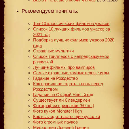
Рекомендуем почитать:
Топ-10 классических фильмов ужасов
Список 10 лучших фильмов ужасов за
2021 год
Подборка лучших фильмов ужасов 2020
года
Страшные мультики
Список триллеров с непредсказуемой
развязкой
Лучшие фильмы про вампиров
Самые страшные компьютерные игры
Гадание на Рождество
Как правильно гадать в ночь перед
Рождеством
Гадание на Старый Новый год
Существует ли Слендермен
Фотографии призраков (50 шт.)
Фото кукол Monster High
Как выглядят настоящие русалки
Фото огромных пауков
Мифология Древней Греции