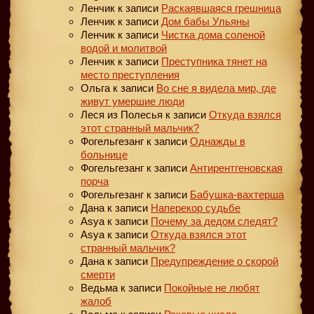
Ленчик
к записи
Раскаявшаяся грешница
Ленчик
к записи
Дом бабы Ульяны
Ленчик
к записи
Чистка дома соленой
водой и молитвой
Ленчик
к записи
Преступника тянет на
место преступления
Ольга
к записи
Во сне я видела мир, где
живут умершие люди
Леся из Полесья
к записи
Откуда взялся
этот странный мальчик?
Фогельгезанг
к записи
Однажды в
больнице
Фогельгезанг
к записи
Антирентгеновская
порча
Фогельгезанг
к записи
Бабушка-вахтерша
Дана
к записи
Наперекор судьбе
Asya
к записи
Почему за дедом следят?
Asya
к записи
Откуда взялся этот
странный мальчик?
Дана
к записи
Предупреждение о скорой
смерти
Ведьма
к записи
Покойные не любят
жалоб