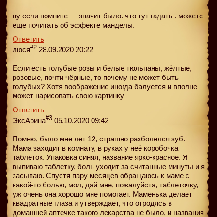
ну если помните — значит было. что тут гадать . можете
еще почитать об эффекте манделы.
Ответить
#2
люся
28.09.2020 20:22
Если есть голубые розы и белые тюльпаны, жёлтые,
розовые, почти чёрные, то почему не может быть
голубых? Хотя воображение иногда балуется и вполне
может нарисовать свою картинку.
Ответить
#3
ЭксАрина
05.10.2020 09:42
Помню, было мне лет 12, страшно разболелся зуб.
Мама заходит в комнату, в руках у неё коробочка
таблеток. Упаковка синяя, название ярко-красное. Я
выпиваю таблетку, боль уходит за считанные минуты и я
засыпаю. Спустя пару месяцев обращаюсь к маме с
какой-то болью, мол, дай мне, пожалуйста, таблеточку,
уж очень она хорошо мне помогает. Маменька делает
квадратные глаза и утверждает, что отродясь в
домашней аптечке такого лекарства не было, и названия