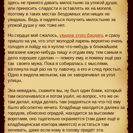
здесь не принято давать милостыню за упокой души,
или приносить сладости и оставлять их на могиле,
поэтому в таких местах бездомных или нищих не
увидишь. Ведь и надеяться получить милостыню за
упокой души у них тоже нет.
Но сердце моё сжалось,
увидев этого бродягу
, и сразу
пришло на ум, что этот молодой парень вероятно очень
голоден и пойду ка я куплю что-нибудь в ближайшем
магазине какую-нибудь пищу и отдам ему, тем самым и
дело хорошее сделаю — помогу ему, и помяну ещё раз
так
своего мужа. Пока я собиралась с мыслями,
взглянула ещё раз на ту лавочку, а его и след простыл.
Одно я видела мельком, как он заворачивал за угол
улицы.
Эка невидаль, скажите вы, ну был один бомж, который
там околачивался и потом ушёл, но вопрос, что же он
там делал, когда делать там (надеяться на что-то) ему
было абсолютно нечего. Кладбище находится далеко за
городом, обнесено оградой, находится за высокими
воротами, оно тщательно охраняется (там даже ещё и
кладбищенская контора имеется) и остаться там
ночевать, даже если кому в голову придёт эта