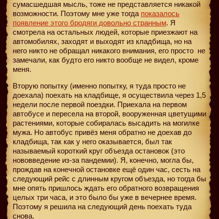
сумасшедшая мысль, тоже не представляется никакой
возможности. Поэтому мне уже тогда
показалось
появление этого бродяги довольно странным
. Я
смотрела на остальных людей, которые приезжают на
автомобилях, заходят и выходят из кладбища, но на
него никто не обращал никакого внимания, его просто
не
замечали, как будто его никто вообще не видел, кроме
меня.
Вторую попытку (именно попытку, я туда просто не
доехала) поехать на кладбище, я осуществила через 1,5
недели после первой поездки. Приехала на первом
автобусе и пересела на второй, вооруженная цветущими
растениями, которые собиралась высадить на могилке
мужа. Но автобус привёз меня обратно не доехав до
кладбища, так как у него оказывается, был так
называемый короткий круг объезда остановок (это
нововведение из-за пандемии). Я, конечно, могла бы,
прождав на конечной остановке ещё один час, сесть на
следующий рейс с длинным кругом объезда, но тогда бы
мне опять пришлось ждать его обратного возвращения
целых три часа, и это было бы уже в вечернее время.
Поэтому я решила на следующий день поехать туда
снова.