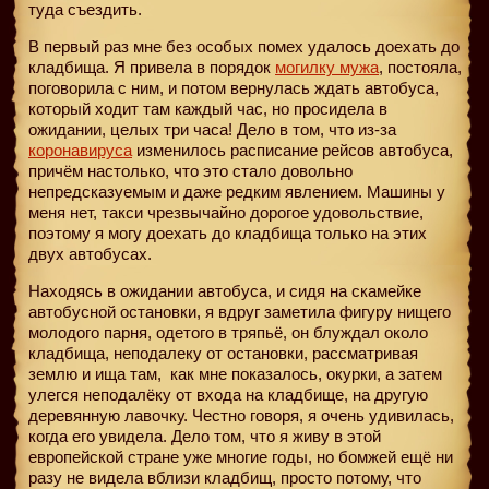
туда съездить.
В первый раз мне без особых помех удалось доехать до
кладбища. Я привела в порядок
могилку мужа
, постояла,
поговорила с ним, и потом вернулась ждать автобуса,
который ходит там каждый час, но просидела в
ожидании, целых три часа! Дело в том, что из-за
коронавируса
изменилось расписание рейсов автобуса,
причём настолько, что это стало довольно
непредсказуемым и даже редким явлением. Машины у
меня нет, такси чрезвычайно дорогое удовольствие,
поэтому я могу доехать до кладбища только на этих
двух автобусах.
Находясь в ожидании автобуса, и сидя на скамейке
автобусной остановки, я вдруг заметила фигуру нищего
молодого парня, одетого в тряпьё, он блуждал около
кладбища, неподалеку от остановки, рассматривая
землю и ища там,
как мне показалось, окурки, а затем
улегся неподалёку от входа на кладбище, на другую
деревянную лавочку. Честно говоря, я очень удивилась,
когда его увидела. Дело том, что я живу в этой
европейской стране уже многие годы, но бомжей ещё ни
разу не видела вблизи кладбищ, просто потому, что