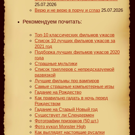
25.07.2026
Верю и не верю в порчу и сглаз
25.07.2026
Рекомендуем почитать:
Топ-10 классических фильмов ужасов
Список 10 лучших фильмов ужасов за
2021 год
Подборка лучших фильмов ужасов 2020
года
Страшные мультики
Список триллеров с непредсказуемой
развязкой
Лучшие фильмы про вампиров
Самые страшные компьютерные игры
Гадание на Рождество
Как правильно гадать в ночь перед
Рождеством
Гадание на Старый Новый год
Существует ли Слендермен
Фотографии призраков (50 шт.)
Фото кукол Monster High
Как выглядят настоящие русалки