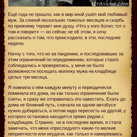
Ещё года не прошло, как в мир иной ушёл мой любимый
муж. За спиной нескольких тяжелых месяцев и скорбь
по прежнему терзает мне душу. «Что у кого болит, тот о
том и говорит» — но сейчас не об этом, я хочу
рассказать о том, что происходило, в эти, последние
недели.
Начну с того, что из-за пандемии, и последовавших за
этим ограничений по передвижению, которые строго
соблюдались и проверялись, у меня не было
возможности посещать могилку мужа на кладбище
целых три месяца.
Я помнила о нём каждую минуту и периодически
поминала его дома, но как только ограничения были
сняты, я сразу же отправилась его навестить. Ехать до
дома не ближний путь, сначала на одном автобусе
нужно добираться, а потом надо пересесть на другой, у
которого остановка находится прямо рядом с
кладбищем. Странно,
но в последнее время, я стала
замечать, что меня «преследуют» какие-то мелкие
неприятности или неудачи, как только я намереваюсь