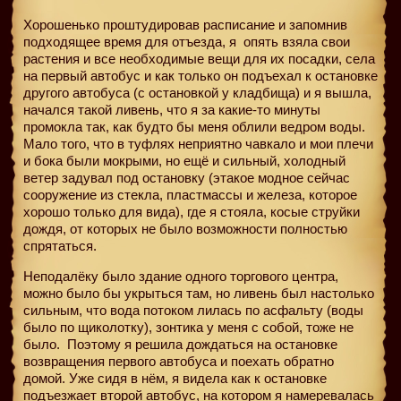
Хорошенько проштудировав расписание и запомнив
подходящее время для отъезда, я
опять взяла свои
растения и все необходимые вещи для их посадки, села
на первый автобус и как только он подъехал к остановке
другого автобуса (с остановкой у кладбища) и я вышла,
начался такой ливень, что я за какие-то минуты
промокла так, как будто бы меня облили ведром воды.
Мало того, что в туфлях неприятно чавкало и мои плечи
и бока были мокрыми, но ещё и сильный, холодный
ветер задувал под остановку (этакое модное сейчас
сооружение из стекла, пластмассы и железа, которое
хорошо только для вида), где я стояла, косые струйки
дождя, от которых не было возможности полностью
спрятаться.
Неподалёку было здание одного торгового центра,
можно было бы укрыться там, но ливень был настолько
сильным, что вода потоком лилась по асфальту (воды
было по щиколотку), зонтика у меня с собой, тоже не
было.
Поэтому я решила дождаться на остановке
возвращения первого автобуса и поехать обратно
домой. Уже сидя в нём, я видела как к остановке
подъезжает второй автобус, на котором я намеревалась