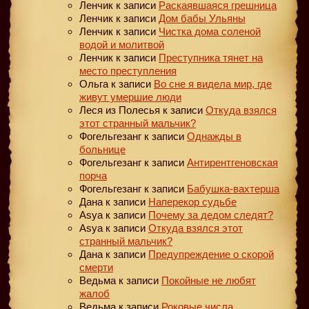
Ленчик
к записи
Раскаявшаяся грешница
Ленчик
к записи
Дом бабы Ульяны
Ленчик
к записи
Чистка дома соленой
водой и молитвой
Ленчик
к записи
Преступника тянет на
место преступления
Ольга
к записи
Во сне я видела мир, где
живут умершие люди
Леся из Полесья
к записи
Откуда взялся
этот странный мальчик?
Фогельгезанг
к записи
Однажды в
больнице
Фогельгезанг
к записи
Антирентгеновская
порча
Фогельгезанг
к записи
Бабушка-вахтерша
Дана
к записи
Наперекор судьбе
Asya
к записи
Почему за дедом следят?
Asya
к записи
Откуда взялся этот
странный мальчик?
Дана
к записи
Предупреждение о скорой
смерти
Ведьма
к записи
Покойные не любят
жалоб
Ведьма
к записи
Роковые числа