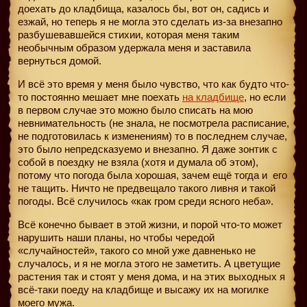
доехать до кладбища, казалось бы, вот он, садись и
езжай, но теперь я не могла это сделать из-за внезапно
разбушевавшейся стихии, которая меня таким
необычным образом удержала меня и заставила
вернуться домой.
И всё это время у меня было чувство, что как будто что-
то постоянно мешает мне поехать
на кладбище
, но если
в первом случае это можно было списать на мою
невнимательность (не знала, не посмотрела расписание,
не подготовилась к изменениям) то в последнем случае,
это было непредсказуемо и внезапно. Я даже зонтик с
собой в поездку не взяла (хотя и думала об этом),
потому что погода была хорошая, зачем ещё тогда и
его
не тащить. Ничто не предвещало такого ливня и такой
погоды. Всё случилось «как гром среди ясного неба».
Всё конечно бывает в этой жизни, и порой что-то может
нарушить наши планы, но чтобы чередой
«случайностей», такого со мной уже давненько не
случалось, и я не могла этого не заметить. А цветущие
растения так и стоят у меня дома, и на этих выходных я
всё-таки поеду на кладбище и высажу их на могилке
моего мужа.