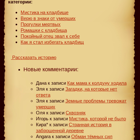
категории:
Мистика на кладбище
Верю в знаки от умерших
Прогулки мертвых
Ромашки с кладбища
Покойный отец звал к себе
Как я стал избегать кладбищ
Рассказать историю
Новые комментарии:
Дана
к записи
Как мама к колдуну ходила
Эля
к записи
Загадки, на которые нет
ответа
Эля
к записи
Земные проблемы тревожат
умерших
Оля
к записи
Сквозняк
Игорь
к записи
Мистика, которой не было
Кира*
к записи
Странная история в
заброшенной деревне
Angara
к записи
Обман тёмных сил