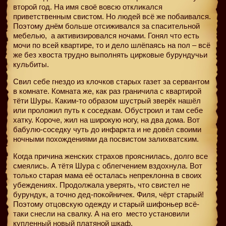
второй год. На имя своё вовсю откликался
приветственным свистом. Но людей всё же побаивался.
Поэтому днём больше отсиживался за спасительной
мебелью,
а активизировался ночами. Гонял что есть
мочи по всей квартире, то и дело шлёпаясь на пол – всё
же без хвоста трудно выполнять цирковые бурундучьи
кульбиты.
Свил себе гнездо из клочков старых газет за сервантом
в комнате. Комната же, как раз граничила с квартирой
тёти Шуры. Каким-то образом шустрый зверёк нашёл
или проложил путь к соседкам. Обустроил и там себе
хатку. Короче, жил на широкую ногу, на два дома. Вот
бабулю-соседку чуть до инфаркта и не довёл своими
ночными похождениями да посвистом залихватским.
Когда причина женских страхов прояснилась, долго все
смеялись. А тётя Шура с облегчением вздохнула. Вот
только старая мама её осталась непреклонна в своих
убеждениях. Продолжала уверять, что свистел не
бурундук, а точно дед-покойничек. Филя, чёрт старый!
Поэтому отцовскую одежду и старый шифоньер всё-
таки снесли на свалку. А на его
место установили
купленный новый платяной шкаф.