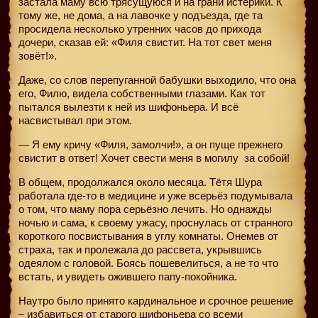
застала маму всю трясущуюся и на грани истерики. К
тому же, не дома, а на лавочке у подъезда, где та
просидела несколько утренних часов до прихода
дочери, сказав ей: «Филя свистит. На тот свет меня
зовёт!».
Даже, со слов перепуганной бабушки выходило, что она
его, Филю, видела собственными глазами. Как тот
пытался вылезти к ней из шифоньера. И всё
насвистывал при этом.
— Я ему кричу «Филя, замолчи!», а он пуще прежнего
свистит в ответ! Хочет свести меня в могилу
за собой!
В общем, продолжался около месяца. Тётя Шура
работала где-то в медицине и уже всерьёз подумывала
о том, что маму пора серьёзно лечить. Но однажды
ночью и сама, к своему ужасу, проснулась от странного
короткого посвистывания в углу комнаты. Онемев от
страха, так и пролежала до рассвета, укрывшись
одеялом с головой. Боясь пошевелиться, а не то что
встать, и увидеть ожившего папу-покойника.
Наутро было принято кардинальное и срочное решение
– избавиться от старого шифоньера со всеми