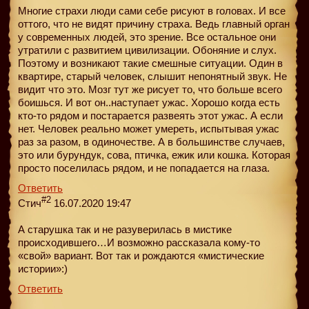
Многие страхи люди сами себе рисуют в головах. И все
оттого, что не видят причину страха. Ведь главный орган
у современных людей, это зрение. Все остальное они
утратили с развитием цивилизации. Обоняние и слух.
Поэтому и возникают такие смешные ситуации. Один в
квартире, старый человек, слышит непонятный звук. Не
видит что это. Мозг тут же рисует то, что больше всего
боишься. И вот он..наступает ужас. Хорошо когда есть
кто-то рядом и постарается развеять этот ужас. А если
нет. Человек реально может умереть, испытывая ужас
раз за разом, в одиночестве. А в большинстве случаев,
это или бурундук, сова, птичка, ежик или кошка. Которая
просто поселилась рядом, и не попадается на глаза.
Ответить
#2
Стич
16.07.2020 19:47
А старушка так и не разуверилась в мистике
происходившего…И возможно рассказала кому-то
«свой» вариант. Вот так и рождаются «мистические
истории»:)
Ответить