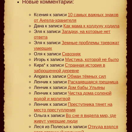
Новые комментарии:
Ксения
к записи
10 самых важных знаков
от Ангела-хранителя
Дана
к записи
Как мама к колдуну ходила
Эля
к записи
Загадки, на которые нет
ответа
Эля
к записи
Земные проблемы тревожат
умерших
Оля
к записи
Сквозняк
Игорь
к записи
Мистика, которой не было
Кира*
к записи
Странная история в
заброшенной деревне
Angara
к записи
Обман тёмных сил
Ленчик
к записи
Раскаявшаяся грешница
Ленчик
к записи
Дом бабы Ульяны
Ленчик
к записи
Чистка дома соленой
водой и молитвой
Ленчик
к записи
Преступника тянет на
место преступления
Ольга
к записи
Во сне я видела мир, где
живут умершие люди
Леся из Полесья
к записи
Откуда взялся