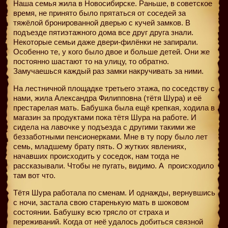
Наша семья жила в Новосибирске. Раньше, в советское
время, не принято было прятаться от соседей за
тяжёлой бронированной дверью с кучей замков. В
подъезде пятиэтажного дома все друг друга знали.
Некоторые семьи даже двери-филёнки не запирали.
Особенно те, у кого было двое и больше детей. Они же
постоянно шастают то на улицу, то обратно.
Замучаешься каждый раз замки накручивать за ними.
На лестничной площадке третьего этажа, по соседству с
нами, жила Александра Филипповна (тётя Шура) и её
престарелая мать. Бабушка была ещё крепкая, ходила в
магазин за продуктами пока тётя Шура на работе. И
сидела на лавочке у подъезда с другими такими же
беззаботными пенсионерками. Мне в ту пору было лет
семь, младшему брату пять. О жутких явлениях,
начавших происходить у соседок, нам тогда не
рассказывали. Чтобы не пугать, видимо. А
происходило
там вот что.
Тётя Шура работала по сменам. И однажды, вернувшись
с ночи, застала свою старенькую мать в шоковом
состоянии. Бабушку всю трясло от страха и
переживаний. Когда от неё удалось добиться связной