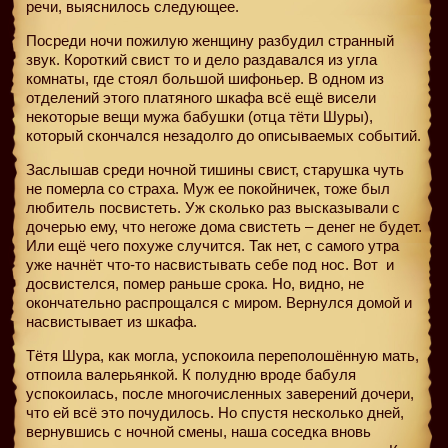
речи, выяснилось следующее.
Посреди ночи пожилую женщину разбудил странный
звук. Короткий свист то и дело раздавался из угла
комнаты, где стоял большой шифоньер. В одном из
отделений этого платяного шкафа всё ещё висели
некоторые вещи мужа бабушки (отца тёти Шуры),
который скончался незадолго до описываемых событий.
Заслышав среди ночной тишины свист, старушка чуть
не померла со страха. Муж ее покойничек, тоже был
любитель посвистеть. Уж сколько раз высказывали с
дочерью ему, что негоже дома свистеть – денег не будет.
Или ещё чего похуже случится. Так нет, с самого утра
уже начнёт что-то насвистывать себе под нос. Вот
и
досвистелся, помер раньше срока. Но, видно, не
окончательно распрощался с миром. Вернулся домой и
насвистывает из шкафа.
Тётя Шура, как могла, успокоила переполошённую мать,
отпоила валерьянкой. К полудню вроде бабуля
успокоилась, после многочисленных заверений дочери,
что ей всё это почудилось. Но спустя несколько дней,
вернувшись с ночной смены, наша соседка вновь