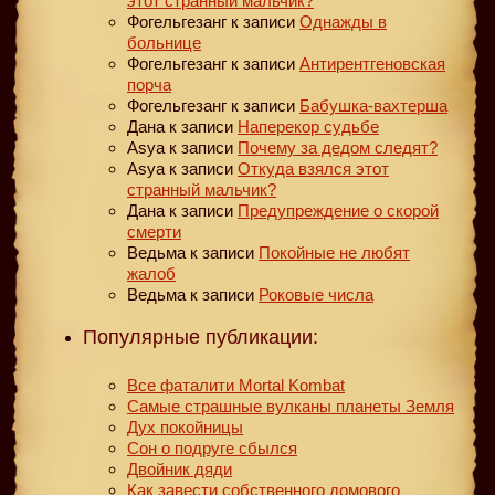
этот странный мальчик?
Фогельгезанг
к записи
Однажды в
больнице
Фогельгезанг
к записи
Антирентгеновская
порча
Фогельгезанг
к записи
Бабушка-вахтерша
Дана
к записи
Наперекор судьбе
Asya
к записи
Почему за дедом следят?
Asya
к записи
Откуда взялся этот
странный мальчик?
Дана
к записи
Предупреждение о скорой
смерти
Ведьма
к записи
Покойные не любят
жалоб
Ведьма
к записи
Роковые числа
Популярные публикации:
Все фаталити Mortal Kombat
Самые страшные вулканы планеты Земля
Дух покойницы
Сон о подруге сбылся
Двойник дяди
Как завести собственного домового