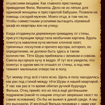
отцовскими вещами. Как главного пристанища
привидения Фили, Филиппа. Дело не из лёгких для
одинокой женщины и престарелой бабушки. Позвали на
помощь соседей-мужчин. Моего отца, в том числе.
Чтобы совместными усилиями вытащить огромный
шкаф из квартиры вон на улицу.
Когда отодвинули деревянную громадину от стены,
присутствующим предстала необычная картина. Вдоль
плинтуса навалена куча мелких клочков газет,
тряпичных лоскутков и прочего мусора, которого, по
определению, не должно быть здесь в таком
количестве. Тётя Шура прибежала с веником и совком.
Смела мусорную кучу в ведро. И тут все увидели, что
плинтус в одном месте отошёл от стены, а под ним
темнеет маленькое отверстие в полу.
Тут моему отцу всё стало ясно. Щель в полу находилась
как раз под стеной между тёти Шуры и нашей квартирой.
У нас как раз в то время обитал ручной бурундук
Филька. Отец принёс его из леса ещё детёнышем-
подранком (какой-то хищник откусил зверюшке хвост по
самое основание). Он бы не выжил в дикой среде. А мы
его выходили. И весёлый Филька проживал с нами уже