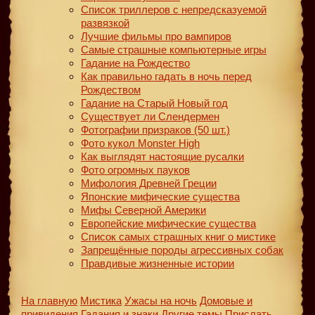
Список триллеров с непредсказуемой
развязкой
Лучшие фильмы про вампиров
Самые страшные компьютерные игры
Гадание на Рождество
Как правильно гадать в ночь перед
Рождеством
Гадание на Старый Новый год
Существует ли Слендермен
Фотографии призраков (50 шт.)
Фото кукол Monster High
Как выглядят настоящие русалки
Фото огромных пауков
Мифология Древней Греции
Японские мифические существа
Мифы Северной Америки
Европейские мифические существа
Список самых страшных книг о мистике
Запрещённые породы агрессивных собак
Правдивые жизненные истории
На главную
Мистика
Ужасы на ночь
Домовые и
привидения
Гадания и знаки
Другие темы
Прислать