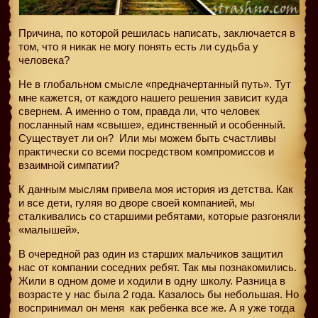
Причина, по которой решилась написать, заключается в
том, что я никак не могу понять есть ли судьба у
человека?
Не в глобальном смысле «предначертанный путь». Тут
мне кажется, от каждого нашего решения зависит куда
свернем. А именно о том, правда ли, что человек
посланный нам «свыше», единственный и особенный.
Существует ли он? Или мы можем быть счастливы
практически со всеми посредством компромиссов и
взаимной симпатии?
К данным мыслям привела моя история из детства. Как
и все дети, гуляя во дворе своей компанией, мы
сталкивались со старшими ребятами, которые разгоняли
«малышей».
В очередной раз один из старших мальчиков защитил
нас от компании соседних ребят. Так мы познакомились.
Жили в одном доме и ходили в одну школу. Разница в
возрасте у нас была 2 года. Казалось бы небольшая. Но
воспринимал он меня
как ребенка все же. А я уже тогда