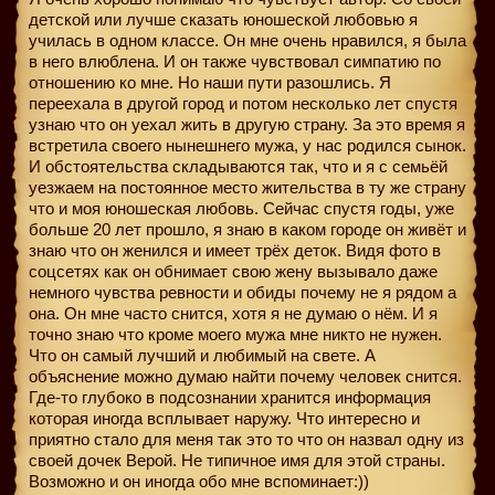
детской или лучше сказать юношеской любовью я
училась в одном классе. Он мне очень нравился, я была
в него влюблена. И он также чувствовал симпатию по
отношению ко мне. Но наши пути разошлись. Я
переехала в другой город и потом несколько лет спустя
узнаю что он уехал жить в другую страну. За это время я
встретила своего нынешнего мужа, у нас родился сынок.
И обстоятельства складываются так, что и я с семьёй
уезжаем на постоянное место жительства в ту же страну
что и моя юношеская любовь. Сейчас спустя годы, уже
больше 20 лет прошло, я знаю в каком городе он живёт и
знаю что он женился и имеет трёх деток. Видя фото в
соцсетях как он обнимает свою жену вызывало даже
немного чувства ревности и обиды почему не я рядом а
она. Он мне часто снится, хотя я не думаю о нём. И я
точно знаю что кроме моего мужа мне никто не нужен.
Что он самый лучший и любимый на свете. А
объяснение можно думаю найти почему человек снится.
Где-то глубоко в подсознании хранится информация
которая иногда всплывает наружу. Что интересно и
приятно стало для меня так это то что он назвал одну из
своей дочек Верой. Не типичное имя для этой страны.
Возможно и он иногда обо мне вспоминает:))