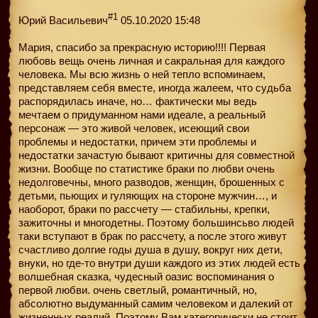
#1
Юрий Васильевич
05.10.2020 15:48
Мария, спасибо за прекрасную историю!!!! Первая
любовь вещь очень личная и сакральная для каждого
человека. Мы всю жизнь о ней тепло вспоминаем,
представляем себя вместе, иногда жалеем, что судьба
распорядилась иначе, но… фактически мы ведь
мечтаем о придуманном нами идеале, а реальный
персонаж — это живой человек, исеющий свои
проблемы и недостатки, причем эти проблемы и
недостатки зачастую бывают критичны для совместной
жизни. Вообще по статистике браки по любви очень
недолговечны, много разводов, женщин, брошенных с
детьми, пьющих и гуляющих на стороне мужчин…, и
наоборот, браки по рассчету — стабильны, крепки,
зажиточны и многодетны. Поэтому большинсьво людей
таки вступают в брак по рассчету, а после этого живут
счастливо долгие годы душа в душу, вокруг них дети,
внуки, но где-то внутри души каждого из этих людей есть
волшебная сказка, чудесный оазис воспоминания о
первой любви. очень светлый, романтичный, но,
абсолютно выдуманный самим человеком и далекий от
жизненных реалий. Поэтому Вам категорически не стоит