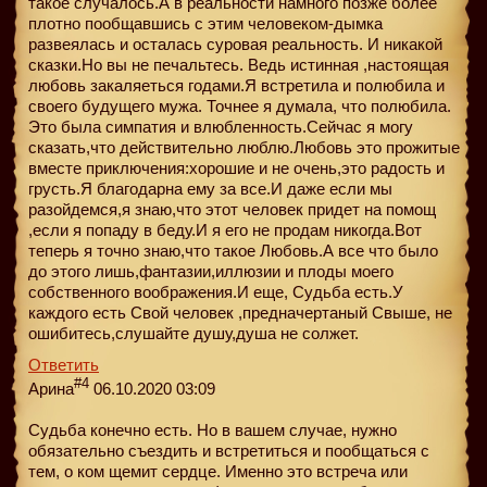
такое случалось.А в реальности намного позже более
плотно пообщавшись с этим человеком-дымка
развеялась и осталась суровая реальность. И никакой
сказки.Но вы не печальтесь. Ведь истинная ,настоящая
любовь закаляеться годами.Я встретила и полюбила и
своего будущего мужа. Точнее я думала, что полюбила.
Это была симпатия и влюбленность.Сейчас я могу
сказать,что действительно люблю.Любовь это прожитые
вместе приключения:хорошие и не очень,это радость и
грусть.Я благодарна ему за все.И даже если мы
разойдемся,я знаю,что этот человек придет на помощ
,если я попаду в беду.И я его не продам никогда.Вот
теперь я точно знаю,что такое Любовь.А все что было
до этого лишь,фантазии,иллюзии и плоды моего
собственного воображения.И еще, Судьба есть.У
каждого есть Свой человек ,предначертаный Свыше, не
ошибитесь,слушайте душу,душа не солжет.
Ответить
#4
Арина
06.10.2020 03:09
Судьба конечно есть. Но в вашем случае, нужно
обязательно съездить и встретиться и пообщаться с
тем, о ком щемит сердце. Именно это встреча или