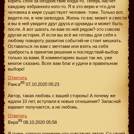
корить себя за бездействие когда-то. Теперь насчет
каждому избранного кого-то. Я в это верю и что для
человека в мире существует человек- тоже. Только вот,
видете-ли, в чем загвоздка. Жизнь то вас может и свести
и вы в ней увидите друг друга и однажды и может быть
после. А вот шагать ли вам по ней рядом?-это совсем
другая история. И если вы всё же готовы для себя к
любому повороту развития событий-не стоит мешкать.
Оставаться ли вам с мечтами или взять на себя
храбрость в принятии решения и последствий-выбор
только за вами. В комментариях выше так же, уже
многое сказано. Всех вам благ и удачи в правильном
выборе!
Ответить
#8
Раиса
07.10.2020 05:23
Автор, такая любовь с вашей стороны! А почему же
ждали 10 лет, вступали в новые отношения? Запасной
вариант получается, а не любовь.
Ответить
#9
Вера
08.10.2020 05:58
Я очень хорошо понимаю что чувствует автор. Со своей