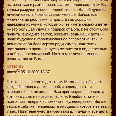
встречаться и разговаривать с тем человеком, этим Вы
только разрушите свое волшебство и в Вашей душе на
личный светлый оазис станет меньше. Займитесь
жизненными реалиями, рядом с Вами хороший
надежный мужчина, который хочет иметь семью и детей
— это большая удача и подарок от Бога, и не стоит Бога
гневить, выходите замуж, рожайте, ведь наши дети —
наше будущее и гарантированное бессмертие, так не
лишайте себя бессмертия ради химер, надо жить
настоящим. а прошлое пусть останется в виде светлых
и добрых воспоминаний. Но это мое личное мнение, а
решать только Вам!
Ответить
#2
люся
05.10.2020 18:37
Что-то вас занесло с детством. Мало ли, как бывает
каждый человек должен пройти период роста и
взросления, если здоров. Вам приглянулся парнишка,
которого даже и не знаете толком. Влюбляются и в
яслях, так теперь и вспоминать. Ну, несерьёзно. Вы же
тешите себя не человеком, а эмоциями, которые вызвал
у вас. Приятные чувства -бальзам для души и все дела.