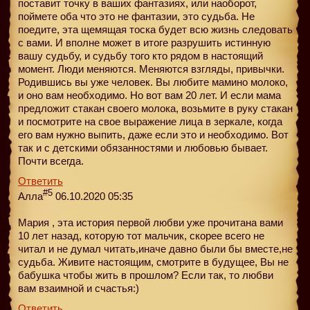
поставит точку в ваших фантазиях, или наоборот,
поймете оба что это не фантазии, это судьба. Не
поедите, эта щемящая тоска будет всю жизнь следовать
с вами. И вполне может в итоге разрушить истинную
вашу судьбу, и судьбу того кто рядом в настоящий
момент. Люди меняются. Меняются взгляды, привычки.
Родившись вы уже человек. Вы любите мамино молоко,
и оно вам необходимо. Но вот вам 20 лет. И если мама
предложит стакан своего молока, возьмите в руку стакан
и посмотрите на свое выражение лица в зеркале, когда
его вам нужно выпить, даже если это и необходимо. Вот
так и с детскими обязанностями и любовью бывает.
Почти всегда.
Ответить
#5
Алла
06.10.2020 05:35
Мария , эта история первой любви уже прочитана вами
10 лет назад, которую тот мальчик, скорее всего не
читал и не думал читать,иначе давно были бы вместе,не
судьба. Живите настоящим, смотрите в будущее, Вы не
бабушка чтобы жить в прошлом? Если так, то любви
вам взаимной и счастья:)
Ответить