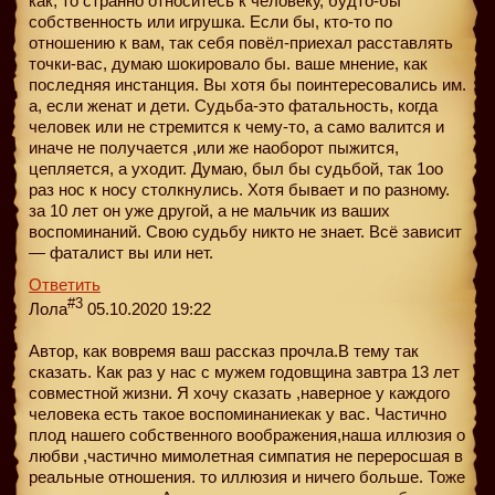
как, то странно относитесь к человеку, будто-бы
собственность или игрушка. Если бы, кто-то по
отношению к вам, так себя повёл-приехал расставлять
точки-вас, думаю шокировало бы. ваше мнение, как
последняя инстанция. Вы хотя бы поинтересовались им.
а, если женат и дети. Судьба-это фатальность, когда
человек или не стремится к чему-то, а само валится и
иначе не получается ,или же наоборот пыжится,
цепляется, а уходит. Думаю, был бы судьбой, так 1оо
раз нос к носу столкнулись. Хотя бывает и по разному.
за 10 лет он уже другой, а не мальчик из ваших
воспоминаний. Свою судьбу никто не знает. Всё зависит
— фаталист вы или нет.
Ответить
#3
Лола
05.10.2020 19:22
Автор, как вовремя ваш рассказ прочла.В тему так
сказать. Как раз у нас с мужем годовщина завтра 13 лет
совместной жизни. Я хочу сказать ,наверное у каждого
человека есть такое воспоминаниекак у вас. Частично
плод нашего собственного воображения,наша иллюзия о
любви ,частично мимолетная симпатия не переросшая в
реальные отношения. то иллюзия и ничего больше. Тоже