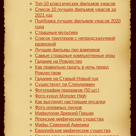
Топ-10 классических фильмов ужасов
Список 10 лучших фильмов ужасов за
2021 год
Подборка лучших фильмов ужасов 2020
года
Страшные мультики
Список триллеров с непредсказуемой
развязкой
Лучшие фильмы про вампиров
Самые страшные компьютерные игры
Гадание на Рождество
Как правильно гадать в ночь перед
Рождеством
Гадание на Старый Новый год
Существует ли Слендермен
Фотографии призраков (50 шт.)
Фото кукол Monster High
Как выглядят настоящие русалки
Фото огромных пауков
Мифология Древней Греции
Японские мифические существа
Мифы Северной Америки
Европейские мифические существа