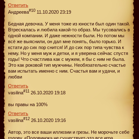
Ответить
#10
Андреева
11.10.2020 23:19
Бедная девочка. У меня тоже из юности был один такой.
Втрескалась и любила какой-то образ. Мы тусовались в
одной компании. И даже нежности были. Но потом мы
всё же выяснили, он дал мне понять, было горько. И
кстати до сих пор снится! И до сих пор типа чувства к
нему. Но у меня муж и детки, и я уверена сейчас спустя
годы! Что счастлива как с мужем, я бы с ним не была.
Это как роковой тип мужчины. Необязательно счастье
вам испытать именно с ним. Счастья вам и удачи, и
любви
Ответить
#11
vasilina
26.10.2020 19:18
вы правы на 100%
Ответить
#12
vasilina
26.10.2020 19:16
Автор, это все ваши иллюзии и грезы. Не морочьте себе
голову. «Половинок» не существует-это все игра