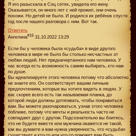
Я его разыскала в Соц сетях, увидела его жену.
Оказывается, он много лет с ней прожил, они очень
похожи. Но детей не было. И родился их ребёнок спустя
год после нашего разговора с ним. Вот так.
Ответить
#16
Ангелина
31.10.2022 13:29
Если бы у человека была «судьба» в виде другого
человека в мире не было бы столько несчастных от
любви людей. Нет предначертанного нам человека. У
нас всегда есть возможность самим выбирать, кто нам
по душе.
Вы идеализируете этого человека потому что абсолютно
не знаете его. Он соответствует вашим личным
предпочтениям, которые вы хотите видеть в людях. У
вас скорее всего есть так называемая планка, до
которой люди должны дотягивать, чтобы понравиться
вам. Вы можете разочароваться, узнав этого человека
поближе, потому что мечты и реальность часто не
совпадают друг с другом. Подсознательно вы боитесь,
что не будете вместе или мужчина окажется не такой,
как вы думаете и вам нужна уверенность, что «судьба»
существует и кто-то или что-то поможет вам быть