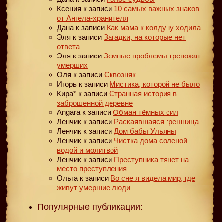
Ксения
к записи
10 самых важных знаков
от Ангела-хранителя
Дана
к записи
Как мама к колдуну ходила
Эля
к записи
Загадки, на которые нет
ответа
Эля
к записи
Земные проблемы тревожат
умерших
Оля
к записи
Сквозняк
Игорь
к записи
Мистика, которой не было
Кира*
к записи
Странная история в
заброшенной деревне
Angara
к записи
Обман тёмных сил
Ленчик
к записи
Раскаявшаяся грешница
Ленчик
к записи
Дом бабы Ульяны
Ленчик
к записи
Чистка дома соленой
водой и молитвой
Ленчик
к записи
Преступника тянет на
место преступления
Ольга
к записи
Во сне я видела мир, где
живут умершие люди
Популярные публикации: