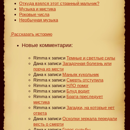
Откуда взялся этот странный мальчик?
Музыка и мистика
Роковые числа
Необычная музыка
Рассказать историю
Новые комментарии:
Rimma
к записи
Темные и светлые силы
Дана
к записи
Загадочная болезнь или
порча из мести
Дана
к записи
Маньяк кукольник
Rimma
к записи
Смерть отступила
Rimma
к записи
НЛО помог
Rimma
к записи
Блуд водит
Rimma
к записи
Брата преследует
мистика
Rimma
к записи
Загадки, на которые нет
ответа
Дана
к записи
Осколки зеркала передали
весть о смерти
Дана
к записи
Голос судьбы