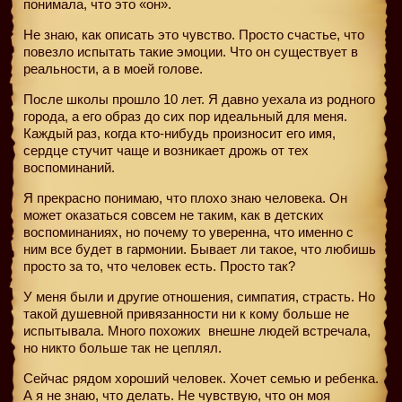
понимала, что это «он».
Не знаю, как описать это чувство. Просто счастье, что
повезло испытать такие эмоции. Что он существует в
реальности, а в моей голове.
После школы прошло 10 лет. Я давно уехала из родного
города, а его образ до сих пор идеальный для меня.
Каждый раз, когда кто-нибудь произносит его имя,
сердце стучит чаще и возникает дрожь от тех
воспоминаний.
Я прекрасно понимаю, что плохо знаю человека. Он
может оказаться совсем не таким, как в детских
воспоминаниях, но почему то уверенна, что именно с
ним все будет в гармонии. Бывает ли такое, что любишь
просто за то, что человек есть. Просто так?
У меня были и другие отношения, симпатия, страсть. Но
такой душевной привязанности ни к кому больше не
испытывала. Много похожих
внешне людей встречала,
но никто больше так не цеплял.
Сейчас рядом хороший человек. Хочет семью и ребенка.
А я не знаю, что делать. Не чувствую, что он моя