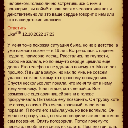
человеком.Только лично встретившись с ним и
поговорив ,вы поймёте ваш ли это человек или нет и
действительно ли это ваше сердце говорит о нем или
это ваши детские иллюзии
Ответить
#15
Lika
12.10.2022 17:23
У меня тоже похожая ситуация была, но не в детстве, а
уже намного позже — в 19 лет. Встречалась с парнем,
недолго, примерно месяц. Расстались по глупости,
особо не жалела, но почему-то сердце щемило ещё
долго. Его телефон я не удаляла почему-то. Много лет
прошло. Я вышла замуж, но как по мне, не совсем
удачно, хотя по какому-то странному совпадению.
Спустя несколько лет поняла, что меня тянет к нему,
тому человеку. Тянет и все, хоть вешайся. Все
возможные сценарии нашей жизни в голове
прокручивала. Пыталась ему позвонить. Он трубку хоть
не сразу, но взял. Его очень красивый голос меня
поразил. Я почти его забыла уже, но все всплыло. Он
меня не сразу узнал, но мы поговорили все же, потом он
сам позвонил. Опять поговорили. Потом почему-то
перестал вообще на связь выходить. Прошло три года.