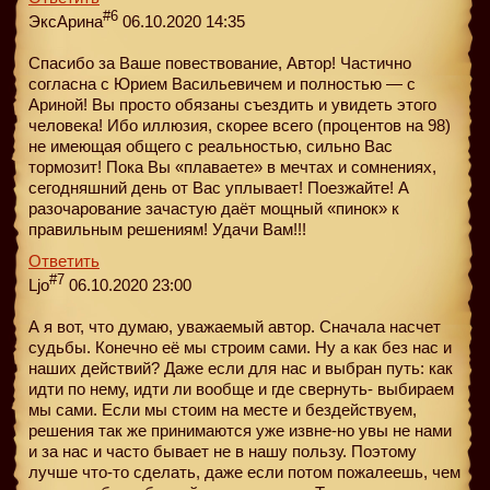
#6
ЭксАрина
06.10.2020 14:35
Спасибо за Ваше повествование, Автор! Частично
согласна с Юрием Васильевичем и полностью — с
Ариной! Вы просто обязаны съездить и увидеть этого
человека! Ибо иллюзия, скорее всего (процентов на 98)
не имеющая общего с реальностью, сильно Вас
тормозит! Пока Вы «плаваете» в мечтах и сомнениях,
сегодняшний день от Вас уплывает! Поезжайте! А
разочарование зачастую даёт мощный «пинок» к
правильным решениям! Удачи Вам!!!
Ответить
#7
Ljo
06.10.2020 23:00
А я вот, что думаю, уважаемый автор. Сначала насчет
судьбы. Конечно её мы строим сами. Ну а как без нас и
наших действий? Даже если для нас и выбран путь: как
идти по нему, идти ли вообще и где свернуть- выбираем
мы сами. Если мы стоим на месте и бездействуем,
решения так же принимаются уже извне-но увы не нами
и за нас и часто бывает не в нашу пользу. Поэтому
лучше что-то сделать, даже если потом пожалеешь, чем