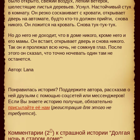
было открыто, свежий воздух, легкий ветерок,
шелестящие листья деревьев. Уснул. Настойчивый стук
в комнату. Он резко соскакивает с кровати, открывает
дверь на автомате, будто кто-то должен прийти,
снова
никого. Он ложится на кровать. Снова тук-тук-тук.
Но до него не доходит, что в доме никого, кроме него и
его мамы. Он встает, открывает дверь и снова никого.
Так он и пролежал всю ночь, не сомкнув глаз. После
этого он сказал, что точно ночевать один там не
останется.
Автор: Lana
Понравилась история? Поддержите автора, рассказав о
ней друзьям с помощью соцсетей или мессенджеров!
Если Вы знаете историю получше, обязательно
присылайте её нам
(
регистрация для этого не
требуется
).
Комментарии (2
) к страшной истории "Долгая
ночь в старом доме":