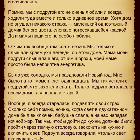
и начиналось.
Помню, мы с подругой его не очень любили и всегда
ходили туда вместе и только в дневное время. Хотя дом
не внушал никакого страха — маленький одноэтажный
домик белого цвета, слегка с потрескавшейся краской.
Да и мамы наши его не особо любили.
Отчим так вообще там спать не мог. Мы только и
слышали краем уха легенды об этом доме. Мама моей
подруги слышала шаги, отчим шорохи, моей маме
просто была неприятна энергетика.
Было уже холодно, мы праздновали Новый год. Мне
было на тот момент лет одиннадцать. Мы так устали с
подругой, что захотели спать. Только подруга осталась в
новом доме, а я пошла в старый.
Вообще, я всегда старалась
подавлять свой страх.
Сколько себя помню, ночью, когда свет в двухэтажном
доме был выключен, бабушка спала, а на нас нападал
ночной жор. Так мы, чтобы дойти до кухни, должны были
пройти через темную столовую, заскочить на кухню и
включить свет. Подруга всегда говорила: «только свет
включаешь ты!».