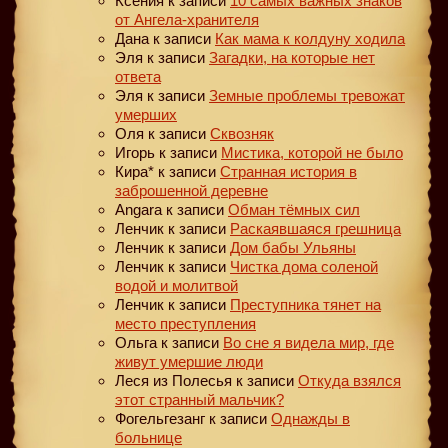
Ксения
к записи
10 самых важных знаков
от Ангела-хранителя
Дана
к записи
Как мама к колдуну ходила
Эля
к записи
Загадки, на которые нет
ответа
Эля
к записи
Земные проблемы тревожат
умерших
Оля
к записи
Сквозняк
Игорь
к записи
Мистика, которой не было
Кира*
к записи
Странная история в
заброшенной деревне
Angara
к записи
Обман тёмных сил
Ленчик
к записи
Раскаявшаяся грешница
Ленчик
к записи
Дом бабы Ульяны
Ленчик
к записи
Чистка дома соленой
водой и молитвой
Ленчик
к записи
Преступника тянет на
место преступления
Ольга
к записи
Во сне я видела мир, где
живут умершие люди
Леся из Полесья
к записи
Откуда взялся
этот странный мальчик?
Фогельгезанг
к записи
Однажды в
больнице