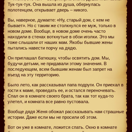
Тук-тук-тук. Она вышла из душа, обернулась
полотенцем, открывает дверь – никого.
Вы, наверное, думаете: «Ну, старый дом, с кем не
бывает». Но с таким же столкнулся ее муж, только в
новом доме. Вообще, в новом доме очень часто
находили в стенах воткнутые в обои иголки. Это мы
тоже слышали от наших мам. Якобы бывшие жены
пытались навести порчу на дядю.
Он приглашал батюшку, чтобы освятить дом. Мы,
будучи детьми, не придавали этому значения. В
последующем, всем бывшим женам был запрет на
въезд на эту территорию.
Было лето, как рассказывал папа подруги. Он приехал в
гости к маме, проведать ее, и остался переночевать.
Спал он в комнате своего брата, так как тот куда-то
улетел, и комната все равно пустовала.
Вообще дядя Женя обожал рассказывать нам страшные
истории. Даже если мы не просили об этом.
Вот он уже в комнате, ложится спать. Окно в комнате