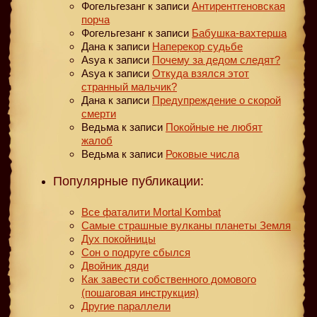
Фогельгезанг
к записи
Антирентгеновская
порча
Фогельгезанг
к записи
Бабушка-вахтерша
Дана
к записи
Наперекор судьбе
Asya
к записи
Почему за дедом следят?
Asya
к записи
Откуда взялся этот
странный мальчик?
Дана
к записи
Предупреждение о скорой
смерти
Ведьма
к записи
Покойные не любят
жалоб
Ведьма
к записи
Роковые числа
Популярные публикации:
Все фаталити Mortal Kombat
Самые страшные вулканы планеты Земля
Дух покойницы
Сон о подруге сбылся
Двойник дяди
Как завести собственного домового
(пошаговая инструкция)
Другие параллели