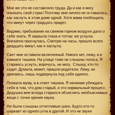
Мне же это не составляло труда. Да и как я могу
показать свой страх! Поэтому мне ничего не оставалось,
как заснуть в этом доме одной. Хотя мама пообещала,
что минут через тридцать придет.
Видимо, пребывание на свежем горном воздухе дало о
себе знать. Я закрыла глаза и тотчас же уснула.
Внезапно проснулась. Смотрю на часы, прошло всего
двадцать минут, как я заснула.
Свет мне оставили включенный. Никого нет, лежу, а в
комнате тишина. На улице тоже не слышны голоса. Я
стараюсь уснуть, ворочусь, не могу.
Слышу, кто-то
ходит. Думала, может, пришли родители. Лежу, не
двигаюсь, лишь подвернула под себя одеяло.
Позвала муму, а в ответ тишина. Я начинаю убеждать
себя в том, что дом старый, и это нормальный процесс.
Дедушка мне всегда старался объяснить необъяснимые
вещи с точки зрения науки.
Но были слышны отчетливые шаги, будто кто-то
шаркает из одного угла в другой. И это не звуки