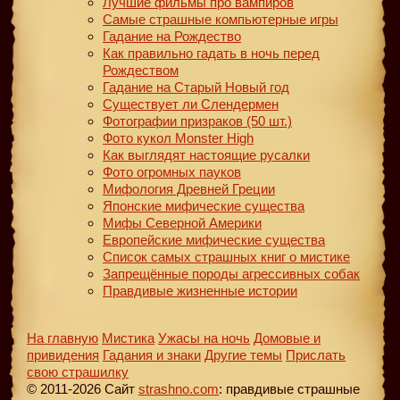
Лучшие фильмы про вампиров
Самые страшные компьютерные игры
Гадание на Рождество
Как правильно гадать в ночь перед
Рождеством
Гадание на Старый Новый год
Существует ли Слендермен
Фотографии призраков (50 шт.)
Фото кукол Monster High
Как выглядят настоящие русалки
Фото огромных пауков
Мифология Древней Греции
Японские мифические существа
Мифы Северной Америки
Европейские мифические существа
Список самых страшных книг о мистике
Запрещённые породы агрессивных собак
Правдивые жизненные истории
На главную
Мистика
Ужасы на ночь
Домовые и
привидения
Гадания и знаки
Другие темы
Прислать
свою страшилку
© 2011-2026 Сайт
strashno.com
: правдивые страшные