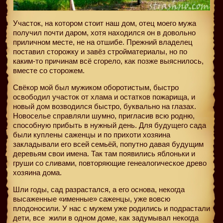
Участок, на котором стоит наш дом, отец моего мужа
получил почти даром, хотя находился он в довольно
приличном месте, не на отшибе. Прежний владелец
поставил сторожку и завёз стройматериалы, но по
каким-то причинам всё сгорело, как позже выяснилось,
вместе со сторожем.
Свёкор мой был мужиком оборотистым, быстро
освободил участок от хлама и остатков пожарища, и
новый дом возводился быстро, буквально на глазах.
Новоселье справляли шумно, пригласив всю родню,
способную прибыть в нужный день. Для будущего сада
были куплены саженцы и по прихоти хозяина
закладывали его всей семьёй, попутно давая будущим
деревьям свои имена. Так там появились яблоньки и
груши со сливами, повторяющие генеалогическое древо
хозяина дома.
Шли годы, сад разрастался, а его основа, некогда
высаженные «именные» саженцы, уже вовсю
плодоносили. У нас с мужем уже родились и подрастали
дети, все
жили в одном доме, как задумывал некогда