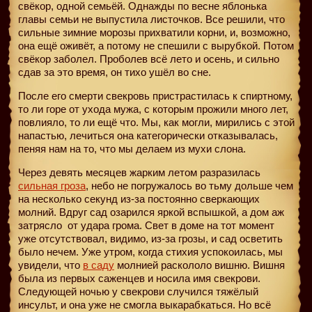
свёкор, одной семьёй. Однажды по весне яблонька
главы семьи не выпустила листочков. Все решили, что
сильные зимние морозы прихватили корни, и, возможно,
она ещё оживёт, а потому не спешили с вырубкой. Потом
свёкор заболел. Проболев всё лето и осень, и сильно
сдав за это время, он тихо ушёл во сне.
После его смерти свекровь пристрастилась к спиртному,
то ли горе от ухода мужа, с которым прожили много лет,
повлияло, то ли ещё что. Мы, как могли, мирились с этой
напастью, лечиться она категорически отказывалась,
пеняя нам на то, что мы делаем из мухи слона.
Через девять месяцев жарким летом разразилась
сильная гроза
, небо не погружалось во тьму дольше чем
на несколько секунд из-за постоянно сверкающих
молний. Вдруг сад озарился яркой вспышкой, а дом аж
затрясло
от удара грома. Свет в доме на тот момент
уже отсутствовал, видимо, из-за грозы, и сад осветить
было нечем. Уже утром, когда стихия успокоилась, мы
увидели, что
в саду
молнией раскололо вишню. Вишня
была из первых саженцев и носила имя свекрови.
Следующей ночью у свекрови случился тяжёлый
инсульт, и она уже не смогла выкарабкаться. Но всё