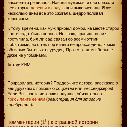
наконец-то решилась. Наняла мужиков, и они срезали
все старые
деревья в саду
, а пни выкорчевали. Я же
несколько дней всё это сжигала, щедро поливая
керосином.
К тому времени, как муж прибыл домой, на месте старой
части сада
была поляна. Не знаю, правильно ли я
поступила, был ли сад связан со всеми этими
событиями, но с тех пор ничего не происходило, кроме
обычных бытовых неурядиц. Про тот сад мы больше
даже не упоминаем.
Автор: КИМ
Понравилась история? Поддержите автора, рассказав о
ней друзьям с помощью соцсетей или мессенджеров!
Если Вы знаете историю получше, обязательно
присылайте её нам
(
регистрация для этого не
требуется
).
Комментарии (1
) к страшной истории