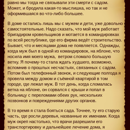
равно мы тогда не связывали эти смерти с садом.
Может, и бродила какая-то мыслишка, но так и не
оформившаяся во что-либо большее.
В доме остались лишь мы с мужем и дети, уже довольно
самостоятельные. Надо сказать, что мой муж работает
бригадиром кровельщиков и мотается в командировках
по всей республике, где его фирма ведёт строительство.
Бывает, что и месяцами дома не появляется. Однажды,
когда муж был в одной из командировок, на яблоне, что
носила имя моего мужа,
ветром сломало большую
ветку. Я почему-то стала ждать худшего, возможно,
вспомнив о прошлых несчастьях, связанных с садом.
Потом был телефонный звонок, и следующие полгода я
провела между домом и съёмной квартирой в том
городе, где лежал муж. В тот день, когда сломалась
ветка на яблоне, он сорвался с крыши и попал в
больницу с переломами обеих рук, нескольких
позвонков и повреждениями других органов.
В то время я стала бояться сада. Точнее, ту его старую
часть, где росли деревья, названные их именами. Когда
муж окреп настолько, что врачи разрешили его
транспортировку и дальнейшее лечение дома, я