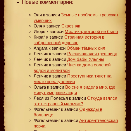
Новые комментарии:
Эля
к записи
Земные проблемы тревожат
умерших
Оля
к записи
Сквозняк
Игорь
к записи
Мистика, которой не было
Кира*
к записи
Странная история в
заброшенной деревне
Angara
к записи
Обман тёмных сил
Ленчик
к записи
Раскаявшаяся грешница
Ленчик
к записи
Дом бабы Ульяны
Ленчик
к записи
Чистка дома соленой
водой и молитвой
Ленчик
к записи
Преступника тянет на
место преступления
Ольга
к записи
Во сне я видела мир, где
живут умершие люди
Леся из Полесья
к записи
Откуда взялся
этот странный мальчик?
Фогельгезанг
к записи
Однажды в
больнице
Фогельгезанг
к записи
Антирентгеновская
порча