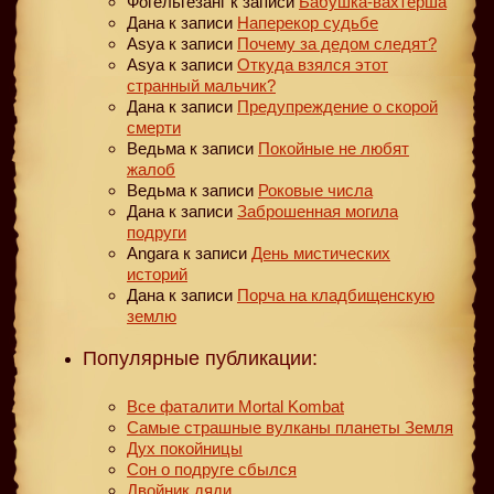
Фогельгезанг
к записи
Бабушка-вахтерша
Дана
к записи
Наперекор судьбе
Asya
к записи
Почему за дедом следят?
Asya
к записи
Откуда взялся этот
странный мальчик?
Дана
к записи
Предупреждение о скорой
смерти
Ведьма
к записи
Покойные не любят
жалоб
Ведьма
к записи
Роковые числа
Дана
к записи
Заброшенная могила
подруги
Angara
к записи
День мистических
историй
Дана
к записи
Порча на кладбищенскую
землю
Популярные публикации:
Все фаталити Mortal Kombat
Самые страшные вулканы планеты Земля
Дух покойницы
Сон о подруге сбылся
Двойник дяди