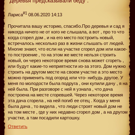
"Деревья предсказывали беду":
#1
Лариса
08.06.2020 14:13
Прочитала вашу историю, спасибо.Про деревья и сад я
никогда ничего не от кого не слышала, а вот , про то что
когда сгорел дом , и на его место построить новый,
встречалось несколько раз в жизни слышать от людей.
Многие знают, что если на участке сгорел дом или какое-
то построение , то на этом же месте нельзя строить
новый, он через некоторое время снова может сгореть ,
или будут какие-то неприятности из-за этого. Дом нужно
строить на другом месте на своем участке а это место
можно применить под огород или что- нибудь другое. У
меня по молодости была подруга , они купили дачу , я на
ней была. При разговоре с ней я узнала , что дача
построена на месте сгоревшей. Через некоторое время
эта дача сгорела , на ней погиб ее отец . Когда у меня
была дача , то видела , что люди строят новый дом не
на том месте , где у них недавно сгорел дом , а на другом
участке, а там посадили картошку.
Ответить