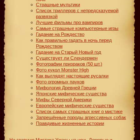
Страшные мультики
Список триллеров с непредсказуемой
развязкой
Лучшие фильмы про вампиров
Самые страшные компьютерные игры
Гадание на Рождество
Как правильно гадать в ночь перед
Рождеством
Гадание на Старый Новый год
Существует ли Слендермен
Фотографии призраков (50 шт.)
Фото кукол Monster High
Как выглядят настоящие русалки
Фото огромных пауков
Мифология Древней Греции
Японские мифические существа
Мифы Северной Америки
Европейские мифические существа
Список самых страшных книг о мистике
Запрещённые породы агрессивных собак
Правдивые жизненные истории
На главную
Мистика
Ужасы на ночь
Домовые и