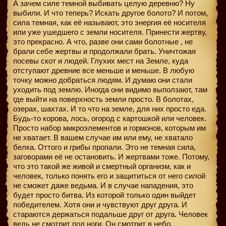
А зачем силе темной выбивать целую деревню? Ну
выбили. И что теперь? Искать другое болото? И потом,
сила темная, как её называют, это энергия её носителя
или уже ушедшего с земли носителя. Принести жертву,
это прекрасно. А что, разве они сами болотные , не
брали себе жертвы и продолжали брать. Уничтожая
посевы скот и людей. Глухих мест на Земле, куда
отступают древние все меньше и меньше. В любую
точку можно добраться людям. И думаю они стали
уходить под землю. Иногда они видимо выползают, там
где выйти на поверхность земли просто. В болотах,
озерах, шахтах. И то что на земле, для них просто еда.
Будь-то корова, лось, огород с картошкой или человек.
Просто набор микроэлементов и гормонов, которым им
не хватает. В вашем случае им или ему, не хватало
белка. Оттого и грибы пропали. Это не темная сила,
заговорами её не остановить. И жертвами тоже. Потому,
что это такой же живой и смертный организм, как и
человек, только понять его и защититься от него силой
не сможет даже ведьма. И в случае нападения, это
будет просто битва. Из которой только один выйдет
победителем. Хотя они и чувствуют друг друга. И
стараются держаться подальше друг от друга. Человек
ведь не смотрит под ноги. Он смотрит в небо.