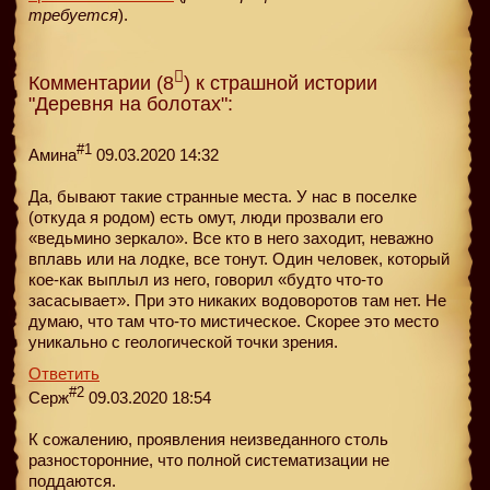
требуется
).
Комментарии (8
) к страшной истории
"Деревня на болотах":
#1
Амина
09.03.2020 14:32
Да, бывают такие странные места. У нас в поселке
(откуда я родом) есть омут, люди прозвали его
«ведьмино зеркало». Все кто в него заходит, неважно
вплавь или на лодке, все тонут. Один человек, который
кое-как выплыл из него, говорил «будто что-то
засасывает». При это никаких водоворотов там нет. Не
думаю, что там что-то мистическое. Скорее это место
уникально с геологической точки зрения.
Ответить
#2
Серж
09.03.2020 18:54
К сожалению, проявления неизведанного столь
разносторонние, что полной систематизации не
поддаются.