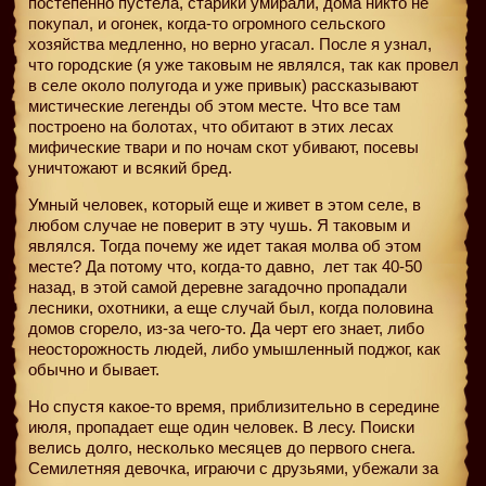
постепенно пустела, старики умирали, дома никто не
покупал, и огонек, когда-то огромного сельского
хозяйства медленно, но верно угасал. После я узнал,
что городские (я уже таковым не являлся, так как провел
в селе около полугода и уже привык) рассказывают
мистические легенды об этом месте. Что все там
построено на болотах, что обитают в этих лесах
мифические твари и по ночам скот убивают, посевы
уничтожают и всякий бред.
Умный человек, который еще и живет в этом селе, в
любом случае не поверит в эту чушь. Я таковым и
являлся. Тогда почему же идет такая молва об этом
месте? Да потому что, когда-то давно,
лет так 40-50
назад, в этой самой деревне загадочно пропадали
лесники, охотники, а еще случай был, когда половина
домов сгорело, из-за чего-то. Да черт его знает, либо
неосторожность людей, либо умышленный поджог, как
обычно и бывает.
Но спустя какое-то время, приблизительно в середине
июля, пропадает еще один человек. В лесу. Поиски
велись долго, несколько месяцев до первого снега.
Семилетняя девочка, играючи с друзьями, убежали за