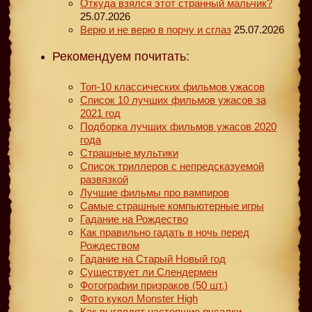
Откуда взялся этот странный мальчик?
25.07.2026
Верю и не верю в порчу и сглаз
25.07.2026
Рекомендуем почитать:
Топ-10 классических фильмов ужасов
Список 10 лучших фильмов ужасов за
2021 год
Подборка лучших фильмов ужасов 2020
года
Страшные мультики
Список триллеров с непредсказуемой
развязкой
Лучшие фильмы про вампиров
Самые страшные компьютерные игры
Гадание на Рождество
Как правильно гадать в ночь перед
Рождеством
Гадание на Старый Новый год
Существует ли Слендермен
Фотографии призраков (50 шт.)
Фото кукол Monster High
Как выглядят настоящие русалки