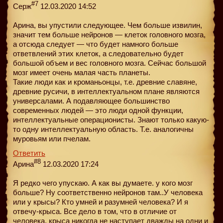
#7
Серж
12.03.2020 14:52
Арина, вы упустили следующее. Чем больше извилин,
значит тем больше нейронов — клеток головного мозга,
а отсюда следует — что будет намного больше
ответвлений этих клеток, а следовательно будет
большой объем и вес головного мозга. Сейчас большой
мозг имеет очень малая часть планеты.
Такие люди как и кроманьонцы, т.е. древние славяне,
древние русичи, в интеллектуальном плане являются
универсалами. А подавляющее большинство
современных людей — это люди одной функции,
интеллектуальные операционисты. Знают только какую-
то одну интеллектуальную область. Т.е. аналогичны
муровьям или пчелам.
Ответить
#8
Арина
12.03.2020 17:24
Я редко чего упускаю. А как вы думаете. у кого мозг
больше? Ну соответственно нейронов там..У человека
или у крысы? Кто умней и разумней человека? И я
отвечу-крыса. Все дело в том, что в отличие от
человека, крыса никогда не наступает дважды на одни и