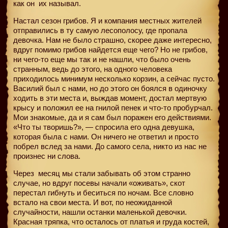
как он
их называл.
Настал сезон грибов. Я и компания местных жителей
отправились в ту самую лесополосу, где пропала
девочка. Нам не было страшно, скорее даже интересно,
вдруг помимо грибов найдется еще чего? Но не грибов,
ни чего-то еще мы так и не нашли, что было очень
странным, ведь до этого, на одного человека
приходилось минимум несколько корзин, а сейчас пусто.
Василий был с нами, но до этого он боялся в одиночку
ходить в эти места и, выждав момент, достал мертвую
крысу и положил ее на гнилой пенек и что-то пробурчал.
Мои знакомые, да и я сам был поражен его действиями.
«Что ты творишь?», — спросила его одна девушка,
которая была с нами. Он ничего не ответил и просто
побрел вслед за нами. До самого села, никто из нас не
произнес ни слова.
Через
месяц мы стали забывать об этом странно
случае, но вдруг посевы начали «оживать», скот
перестал гибнуть и беситься по ночам. Все словно
встало на свои места. И вот, по неожиданной
случайности, нашли останки маленькой девочки.
Красная тряпка, что осталось от платья и груда костей,