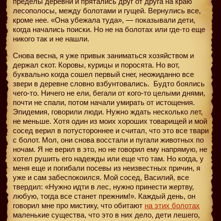
пределы деревни и прятались друг от друга на краю
лесополосы, между болотами и гущей. Вернулись все,
кроме нее. «Она убежала туда», — показывали дети,
когда начались поиски. Но не на болотах или где-то еще
никого так и не нашли.
Снова весна, я уже привык заниматься хозяйством и
держал скот. Коровы, курицы и поросята. Но вот,
буквально когда сошел первый снег, неожиданно все
звери в деревне словно взбунтовались.
Будто боялись
чего-то. Ничего не ели, бегали от кого-то целыми днями,
почти не спали, потом начали умирать от истощения.
Эпидемия, говорили люди. Нужно ждать несколько лет,
не меньше. Хотя один из моих хороших товарищей и мой
сосед верил в потустороннее и считал, что это все твари
с болот. Мол, они снова восстали и пугали животных по
ночам. Я не верил в это, но не говорил ему напрямую, не
хотел рушить его надежды или еще что там. Но когда, у
меня еще и погибали посевы из неизвестных причин, я
уже и сам забеспокоился. Мой сосед, Василий, все
твердил: «Нужно идти в лес, нужно принести жертву,
любую, тогда все станет прежним!». Каждый день, он
говорил мне про мистику, что обитают
на этих болотах
маленькие существа, что это в них дело, дети лешего,