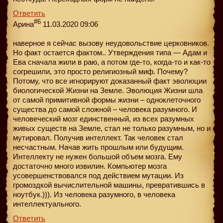
Ответить
#6
Арина
11.03.2020 09:06
наверное я сейчас вызову неудовольствие церковников.
Но факт остается фактом.. Утверждения типа — Адам и
Ева сначала жили в раю, а потом где-то, когда-то и как-то
согрешили, это просто религиозный миф. Почему?
Потому, что все игнорируют доказанный факт эволюции
биологической Жизни на Земле. Эволюция Жизни шла
от самой примитивной формы жизни – одноклеточного
существа до самой сложной – человека разумного. И
человеческий мозг единственный, из всех разумных
живых существ на Земле, стал не только разумным, но и
мутировал. Получив интеллект. Так человек стал
несчастным. Начав жить прошлым или будущим.
Интеллекту не нужен большой объем мозга. Ему
достаточно много извилин. Компьютер мозга
усовершенствовался под действием мутации. Из
громоздкой вычислительной машины, превратившись в
ноутбук.))). Из человека разумного, в человека
интеллектуального.
Ответить