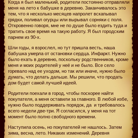
Когда я был маленький, родители постоянно отправляли
меня на лето к бабушке в деревню. Заканчивалось это
тем, что я несколько месяцев напролет вскапывал
грядки, поливал огурцы или вырывал сорняки с поля.
Откровенно говоря, мне не по душе было ездить туда и
тратить свое время на такую работу. Я был городским
парнем из 90-х.
Шли годы, я взрослел, но тут пришла весть, наша
бабушка умерла от остановки сердца. Инфаркт. Нужно
было ехать в деревню, поскольку родственников, кроме
меня и моих родителей у неё и не было. Все село
горевало над ее уходом, но так или иначе, нужно было
думать, что делать дальше. Мы решили, что продать
дом будет самой лучшей идеей.
Родители поехали в город, чтобы поскорее найти
покупателя, а меня оставили за главного. В любой избе,
нужно было поддерживать порядок, да
и требовалось
всего недели две-три. Я согласился, у меня на тот
момент было полно свободного времени.
Наступила осень, но покупателей не нашлось. Затем
зима, весна, лето. Никаких изменений. Деревня