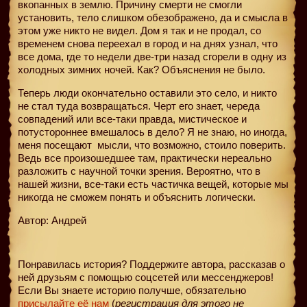
вкопанных в землю. Причину смерти не смогли
установить, тело слишком обезображено, да и смысла в
этом уже никто не видел. Дом я так и не продал, со
временем снова переехал в город и на днях узнал, что
все дома, где то недели две-три назад сгорели в одну из
холодных зимних ночей. Как? Объяснения не было.
Теперь люди окончательно оставили это село, и никто
не стал туда возвращаться. Черт его знает, череда
совпадений или все-таки правда, мистическое и
потустороннее вмешалось в дело? Я не знаю, но иногда,
меня посещают
мысли, что возможно, стоило поверить.
Ведь все произошедшее там, практически нереально
разложить с научной точки зрения. Вероятно, что в
нашей жизни, все-таки есть частичка вещей, которые мы
никогда не сможем понять и объяснить логически.
Автор: Андрей
Понравилась история? Поддержите автора, рассказав о
ней друзьям с помощью соцсетей или мессенджеров!
Если Вы знаете историю получше, обязательно
присылайте её нам
(
регистрация для этого не