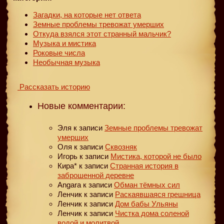
Загадки, на которые нет ответа
Земные проблемы тревожат умерших
Откуда взялся этот странный мальчик?
Музыка и мистика
Роковые числа
Необычная музыка
Рассказать историю
Новые комментарии:
Эля
к записи
Земные проблемы тревожат
умерших
Оля
к записи
Сквозняк
Игорь
к записи
Мистика, которой не было
Кира*
к записи
Странная история в
заброшенной деревне
Angara
к записи
Обман тёмных сил
Ленчик
к записи
Раскаявшаяся грешница
Ленчик
к записи
Дом бабы Ульяны
Ленчик
к записи
Чистка дома соленой
водой и молитвой