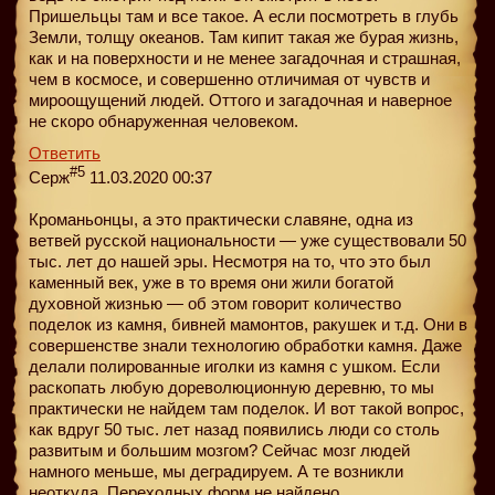
Пришельцы там и все такое. А если посмотреть в глубь
Земли, толщу океанов. Там кипит такая же бурая жизнь,
как и на поверхности и не менее загадочная и страшная,
чем в космосе, и совершенно отличимая от чувств и
мироощущений людей. Оттого и загадочная и наверное
не скоро обнаруженная человеком.
Ответить
#5
Серж
11.03.2020 00:37
Кроманьонцы, а это практически славяне, одна из
ветвей русской национальности — уже существовали 50
тыс. лет до нашей эры. Несмотря на то, что это был
каменный век, уже в то время они жили богатой
духовной жизнью — об этом говорит количество
поделок из камня, бивней мамонтов, ракушек и т.д. Они в
совершенстве знали технологию обработки камня. Даже
делали полированные иголки из камня с ушком. Если
раскопать любую дореволюционную деревню, то мы
практически не найдем там поделок. И вот такой вопрос,
как вдруг 50 тыс. лет назад появились люди со столь
развитым и большим мозгом? Сейчас мозг людей
намного меньше, мы деградируем. А те возникли
неоткуда. Переходных форм не найдено.