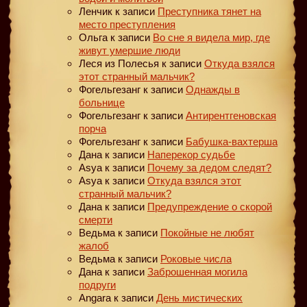
Ленчик
к записи
Преступника тянет на
место преступления
Ольга
к записи
Во сне я видела мир, где
живут умершие люди
Леся из Полесья
к записи
Откуда взялся
этот странный мальчик?
Фогельгезанг
к записи
Однажды в
больнице
Фогельгезанг
к записи
Антирентгеновская
порча
Фогельгезанг
к записи
Бабушка-вахтерша
Дана
к записи
Наперекор судьбе
Asya
к записи
Почему за дедом следят?
Asya
к записи
Откуда взялся этот
странный мальчик?
Дана
к записи
Предупреждение о скорой
смерти
Ведьма
к записи
Покойные не любят
жалоб
Ведьма
к записи
Роковые числа
Дана
к записи
Заброшенная могила
подруги
Angara
к записи
День мистических