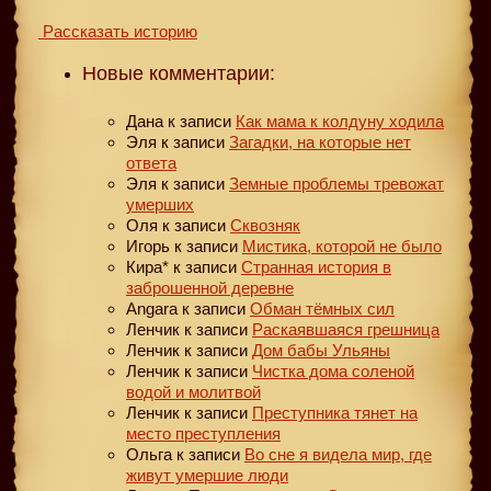
Рассказать историю
Новые комментарии:
Дана
к записи
Как мама к колдуну ходила
Эля
к записи
Загадки, на которые нет
ответа
Эля
к записи
Земные проблемы тревожат
умерших
Оля
к записи
Сквозняк
Игорь
к записи
Мистика, которой не было
Кира*
к записи
Странная история в
заброшенной деревне
Angara
к записи
Обман тёмных сил
Ленчик
к записи
Раскаявшаяся грешница
Ленчик
к записи
Дом бабы Ульяны
Ленчик
к записи
Чистка дома соленой
водой и молитвой
Ленчик
к записи
Преступника тянет на
место преступления
Ольга
к записи
Во сне я видела мир, где
живут умершие люди