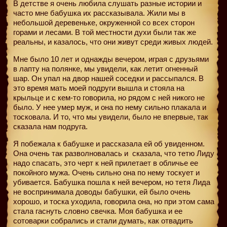
В детстве я очень любила слушать разные истории и
часто мне бабушка их рассказывала. Жили мы в
небольшой деревеньке, окруженной со всех сторон
горами и лесами. В той местности духи были так же
реальны, и казалось, что они живут среди живых людей.
Мне было 10 лет и однажды вечером, играя с друзьями
в лапту на полянке, мы увидели, как летит огненный
шар. Он упал на двор нашей соседки и рассыпался. В
это время мать моей подруги вышла и стояла на
крыльце и с кем-то говорила, но рядом с ней никого не
было. У нее умер муж, и она по нему сильно плакала и
тосковала. И то, что мы увидели, было не впервые, так
сказала нам подруга.
Я побежала к бабушке и рассказала ей об увиденном.
Она очень так разволновалась и
сказала, что тетю Лиду
надо спасать, это черт к ней прилетает в обличье ее
покойного мужа. Очень сильно она по нему тоскует и
убивается. Бабушка пошла к ней вечером, но тетя Лида
не воспринимала доводы бабушки, ей было очень
хорошо, и тоска уходила, говорила она, но при этом сама
стала гаснуть словно свечка. Моя бабушка и ее
сотоварки собрались и стали думать, как отвадить