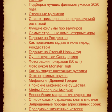
Подборка лучших фильмов ужасов 2020
года
Страшные мультики
Список триллеров с непредсказуемой
развязкой
Лучшие фильмы про вампиров
Самые страшные компьютерные игры
Гадание на Рождество
Как правильно гадать в ночь перед
Рождеством
Гадание на Старый Новый год
Существует ли Слендермен
Фотографии призраков (50 шт.)
Фото кукол Monster High
Как выглядят настоящие русалки
Фото огромных пауков
Мифология Древней Греции
Японские мифические существа
Мифы Северной Америки
Европейские мифические существа
Список самых страшных книг о мистике
Запрещённые породы агрессивных собак
Правдивые жизненные истории