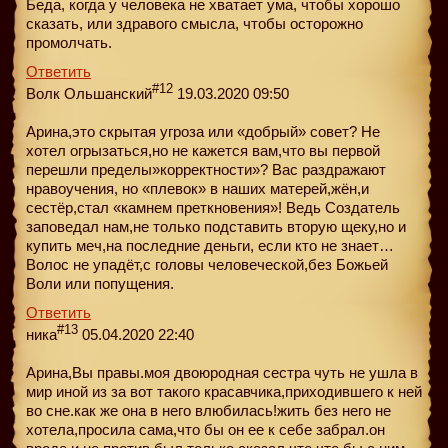
Беда, когда у человека не хватает ума, чтобы хорошо
сказать, или здравого смысла, чтобы осторожно
промолчать.
Ответить
#12
Волк Ольшанский
19.03.2020 09:50
Арина,это скрытая угроза или «добрый» совет? Не
хотел огрызаться,но не кажется вам,что вы первой
перешли пределы»корректности»? Вас раздражают
нравоучения, но «плевок» в наших матерей,жён,и
сестёр,стал «камнем преткновения»! Ведь Создатель
заповедал нам,не только подставить вторую щеку,но и
купить меч,на последние деньги, если кто не знает…
Волос не упадёт,с головы человеческой,без Божьей
Воли или попущения.
Ответить
#13
ника
05.04.2020 22:40
Арина,Вы правы.моя двоюродная сестра чуть не ушла в
мир иной из за вот такого красавчика,приходившего к ней
во сне.как же она в него влюбилась!жить без него не
хотела,просила сама,что бы он ее к себе забрал.он