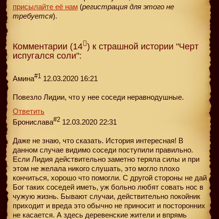
присылайте её нам
(
регистрация для этого не
требуется
).
Комментарии (14
) к страшной истории "Черт
испугался соли":
#1
Амина
12.03.2020 16:21
Повезло Лидии, что у нее соседи неравнодушные.
Ответить
#2
Бронислава
12.03.2020 22:31
Даже не знаю, что сказать. История интересная! В
данном случае видимо соседи поступили правильно.
Если Лидия действительно заметно теряла силы и при
этом не желала никого слушать, это могло плохо
кончиться, хорошо что помогли. С другой стороны не дай
Бог таких соседей иметь, уж больно любят совать нос в
чужую жизнь. Бывают случаи, действительно покойник
приходит и вреда это обычно не приносит и посторонних
не касается. А здесь деревенские жители и впрямь