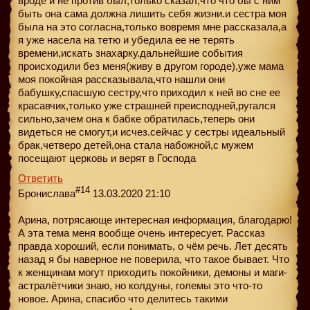
вроде и не против был,только сказал,что что бы с ним
быть она сама должна лишить себя жизни.и сестра моя
была на это согласна,только вовремя мне рассказала,а
я уже насела на тетю и убедила ее не терять
времени,искать знахарку.дальнейшие события
происходили без меня(живу в другом городе),уже мама
моя покойная рассказывала,что нашли они
бабушку,спасшую сестру,что приходил к ней во сне ее
красавчик,только уже страшней преисподней,ругался
сильно,зачем она к бабке обратилась,теперь они
видеться не смогут,и исчез.сейчас у сестры идеальный
брак,четверо детей,она стала набожной,с мужем
посещают церковь и верят в Господа
Ответить
#14
Бронислава
13.03.2020 21:10
Арина, потрясающе интересная информация, благодарю!
А эта тема меня вообще очень интересует. Рассказ
правда хороший, если понимать, о чём речь. Лет десять
назад я бы наверное не поверила, что такое бывает. Что
к женщинам могут приходить покойники, демоны и маги-
астралётчики знаю, но колдуны, големы это что-то
новое. Арина, спасибо что делитесь такими