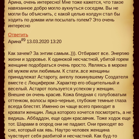
Арина, очень интересно! Мне тоже кажется, что такое
навязанное добро могло аукнуться соседям. Вы не
могли бы объяснить, с какой целью колдун стал бы
ходить по домам или посылать голем? Это очень
интересно
Ответить
#9
Арина
13.03.2020 13:20
Как зачем? За энтим самым..))). Отбирают все. Энергию
жизни и здоровье. К одинокой несчастной, убитой горем
женщине подобраться очень просто. Являясь в мороке
её мужем или любимым. К стати..все женщины
принадлежат Астароту, ангелу покинувшему Создателя
вместе с Люцифером .Характер его общительный и
веселый. Астарот пользуется успехом у женщин.
Внешне он очень красив. Кожа бледная с голубоватым
оттенком, волосы ярко-черные, глубокие темные глаза
всегда блестят. Именно он чаще всего приходит в
кровати женщин. Лица которого хочется посмотреть, а не
видишь. Аббаддон, еще один красавчик. Тоже ходок еще
тот. Шарами в огород они не падают. Они приходят во
сне, который как явь. Наутро человек женщина
чувствует себя разбитой и несчастной. Как буд-то