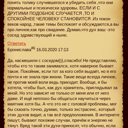
понять толику случившегося и убедить себя ,что они
нормальные и психически здоровы. ЕСЛИ И С
ДРУГИМИ ПОДОБНОЕ СЛУЧАЕТСЯ ,ТО И
СПОКОЙНЕЕ ЧЕЛОВЕКУ СТАНОВИТСЯ .Из покон
веков народ ,такие темы беспокоят и обсуждаются,а вы
про личное,как про свидание. Думаю,что дух ваш -это
сосед здравствующий и ныне.
Ответить
#6
Бронислава
16.03.2020 17:13
Да, насмешили с соседом))),спасибо! Не представляю,
чтобы кто то таким занимался, хотя наверное бывает
такое. Покойник, если тот за кого себя выдаёт, но я его
почти и не знала при жизни. Такие вещи всегда личное,
не против моей воли ведь приходит. Вообще, я бы
хотела, чтобы был, как дух хранитель, приглядывал за
мной. Но это зависит не только от меня или от него
даже. И ещё неплохо бы общаться научиться через
маятник хотя бы. А что это не с головой проблемы, мог
бы сказать точно, думаю, только экстрасенс, который
этих духов видит, а так всё предположения. В интернете
пишут, бывают похожие случаи, причём и энергию не
тянут. Вред такой эти духи приносят, что обычно, если