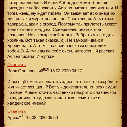
потеряла любовь. И если Аббаддон может больше
никогда не побеспокоить. Астарот может привязаться. И
тогда женщину ждет гибель. Он выкачает всю энергию
жизни. так и умрет она во сне. Счастливая. А тут трах
тарарах..шаром в огород. Поэтому так прилететь может
только голем колдуна. Совершенно безмозглое
создание. Но с конкретной целью. Забрать что-то для
хозяина. Вот такая сказка..))). Не заморачивайся
Бронислава. А то мы на свои рассказы переходим с
тобой. )). А тут сам по себе очень интересный рассказ
Ася написала. И жуткий.
Ответить
#10
Волк Ольшанский
15.03.2020 04:27
И вы ещё смеете вещатать здесь, что кто-то оскорбляет
и унижает женщин..? Вот уж действительно- всяк судит
по себе. А ещё, кто-то, частенько говорит о славянской
«традиции», откуда же тогда такие,семитские и
халдейские имена?
Ответить
#11
Арина
15.03.2020 05:50