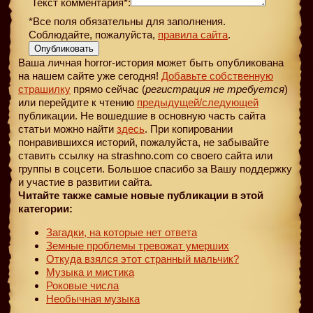
Текст комментария*:
*Все поля обязательны для заполнения.
Соблюдайте, пожалуйста,
правила сайта
.
Опубликовать
Ваша личная horror-история может быть опубликована
на нашем сайте уже сегодня!
Добавьте собственную
страшилку
прямо сейчас (
регистрация не требуется
)
или перейдите к чтению
предыдущей
/следующей
публикации. Не вошедшие в основную часть сайта
статьи можно найти
здесь
. При копировании
понравившихся историй, пожалуйста, не забывайте
ставить ссылку на strashno.com со своего сайта или
группы в соцсети. Большое спасибо за Вашу поддержку
и участие в развитии сайта.
Читайте также самые новые публикации в этой
категории:
Загадки, на которые нет ответа
Земные проблемы тревожат умерших
Откуда взялся этот странный мальчик?
Музыка и мистика
Роковые числа
Необычная музыка