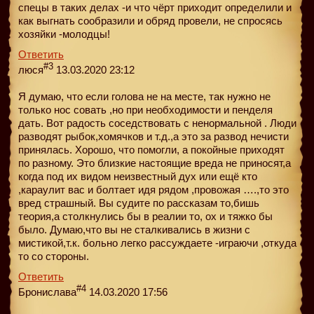
спецы в таких делах -и что чёрт приходит определили и
как выгнать сообразили и обряд провели, не спросясь
хозяйки -молодцы!
Ответить
#3
люся
13.03.2020 23:12
Я думаю, что если голова не на месте, так нужно не
только нос совать ,но при необходимости и пенделя
дать. Вот радость соседствовать с ненормальной . Люди
разводят рыбок,хомячков и т.д.,а это за развод нечисти
принялась. Хорошо, что помогли, а покойные приходят
по разному. Это близкие настоящие вреда не приносят,а
когда под их видом неизвестный дух или ещё кто
,караулит вас и болтает идя рядом ,провожая ….,то это
вред страшный. Вы судите по рассказам то,бишь
теория,а столкнулись бы в реалии то, ох и тяжко бы
было. Думаю,что вы не сталкивались в жизни с
мистикой,т.к. больно легко рассуждаете -играючи ,откуда
то со стороны.
Ответить
#4
Бронислава
14.03.2020 17:56