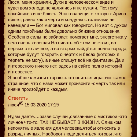
Люся, меня хранили. Духи в человеческом виде и
чувством холода не являлись и не пугали. Поэтому
покойников и не боюсь. Эти товарищи, о которых Арина
пишет, равно как и черти и колдуны с големами не
навещали — Бог миловал как говорится. Но вот с духом
одним покойным были довольно близкие отношения.
Особенно силы не забирает, помогает мне, энергетика у
него очень хорошая.Но писать об этом не стоит, во
первых это личное, а во вторых найдётся полно народа,
которые будут говорить о чертях и бесах (которых я
терпеть не могу), а иные спишут всё на фантазии. Да и
интересного ничего нет, здесь на сайте полно историй
интереснее.
Я вообще к жизни стараюсь относиться играючи -самое
страшное, что с нами может произойти -смерть так или
иначе произойдёт с каждым.
Ответить
#5
люся
15.03.2020 17:19
Ну,вы даёте….разве случаи ,связанные с мистикой -это
личное что-то. ТАК НЕ БЫВАЕТ В ЖИЗНИ. Слишком
непонятные явления для человека,чтобы относить в
разряд личных. Наоборот люди делиться готовы ,что