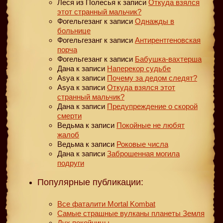
Леся из Полесья
к записи
Откуда взялся
этот странный мальчик?
Фогельгезанг
к записи
Однажды в
больнице
Фогельгезанг
к записи
Антирентгеновская
порча
Фогельгезанг
к записи
Бабушка-вахтерша
Дана
к записи
Наперекор судьбе
Asya
к записи
Почему за дедом следят?
Asya
к записи
Откуда взялся этот
странный мальчик?
Дана
к записи
Предупреждение о скорой
смерти
Ведьма
к записи
Покойные не любят
жалоб
Ведьма
к записи
Роковые числа
Дана
к записи
Заброшенная могила
подруги
Популярные публикации:
Все фаталити Mortal Kombat
Самые страшные вулканы планеты Земля
Дух покойницы