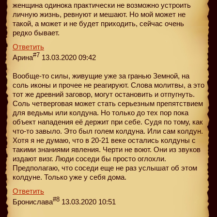
женщина одинока практически не возможно устроить
личную жизнь, ревнуют и мешают. Но мой может не
такой, а может и не будет приходить, сейчас очень
редко бывает.
Ответить
#7
Арина
13.03.2020 09:42
Вообще-то силы, живущие уже за гранью Земной, на
соль иконы и прочее не реагируют. Слова молитвы, а это
тот же древний заговор, могут остановить и отпугнуть.
Соль четверговая может стать серьезным препятствием
для ведьмы или колдуна. Но только до тех пор пока
объект нападения её держит при себе. Судя по тому, как
что-то завыло. Это был голем колдуна. Или сам колдун.
Хотя я не думаю, что в 20-21 веке остались колдуны с
такими знаниями явления. Черти не воют. Они из звуков
издают визг. Люди соседи бы просто оглохли.
Предполагаю, что соседи еще не раз услышат об этом
колдуне. Только уже у себя дома.
Ответить
#8
Бронислава
13.03.2020 10:51