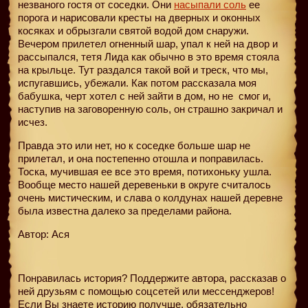
незваного гостя от соседки. Они
насыпали соль
ее
порога и нарисовали кресты на дверных и оконных
косяках и обрызгали святой водой дом снаружи.
Вечером прилетел огненный шар, упал к ней на двор и
рассыпался, тетя Лида как обычно в это время стояла
на крыльце. Тут раздался такой вой и треск, что мы,
испугавшись, убежали. Как потом рассказала моя
бабушка, черт хотел с ней зайти в дом, но не
смог и,
наступив на заговоренную соль, он страшно закричал и
исчез.
Правда это или нет, но к соседке больше шар не
прилетал, и она постепенно отошла и поправилась.
Тоска, мучившая ее все это время, потихоньку ушла.
Вообще место нашей деревеньки в округе считалось
очень мистическим, и слава о колдунах нашей деревне
была известна далеко за пределами района.
Автор: Ася
Понравилась история? Поддержите автора, рассказав о
ней друзьям с помощью соцсетей или мессенджеров!
Если Вы знаете историю получше, обязательно