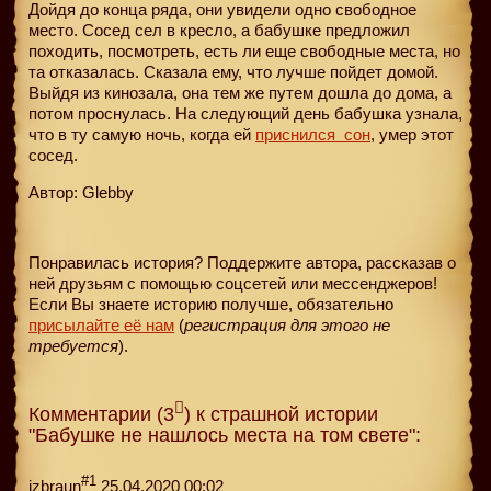
Дойдя до конца ряда, они увидели одно свободное
место. Сосед сел в кресло, а бабушке предложил
походить, посмотреть, есть ли еще свободные места, но
та отказалась. Сказала ему, что лучше пойдет домой.
Выйдя из кинозала, она тем же путем дошла до дома, а
потом проснулась. На следующий день бабушка узнала,
что в ту самую ночь, когда ей
приснился
сон
, умер этот
сосед.
Автор: Glebby
Понравилась история? Поддержите автора, рассказав о
ней друзьям с помощью соцсетей или мессенджеров!
Если Вы знаете историю получше, обязательно
присылайте её нам
(
регистрация для этого не
требуется
).
Комментарии (3
) к страшной истории
"Бабушке не нашлось места на том свете":
#1
izbraun
25.04.2020 00:02