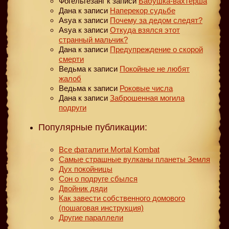
Фогельгезанг
к записи
Бабушка-вахтерша
Дана
к записи
Наперекор судьбе
Asya
к записи
Почему за дедом следят?
Asya
к записи
Откуда взялся этот
странный мальчик?
Дана
к записи
Предупреждение о скорой
смерти
Ведьма
к записи
Покойные не любят
жалоб
Ведьма
к записи
Роковые числа
Дана
к записи
Заброшенная могила
подруги
Популярные публикации:
Все фаталити Mortal Kombat
Самые страшные вулканы планеты Земля
Дух покойницы
Сон о подруге сбылся
Двойник дяди
Как завести собственного домового
(пошаговая инструкция)
Другие параллели