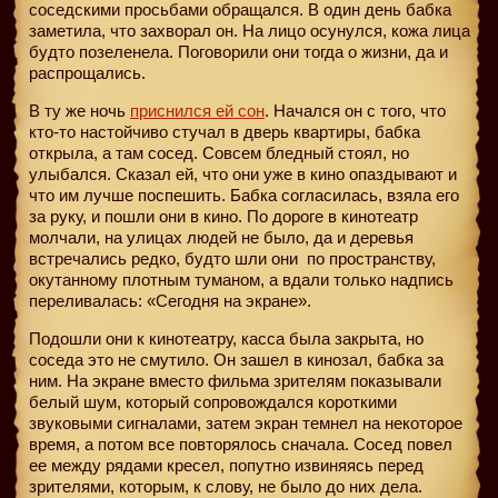
соседскими просьбами обращался. В один день бабка
заметила, что захворал он. На лицо осунулся, кожа лица
будто позеленела. Поговорили они тогда о жизни, да и
распрощались.
В ту же ночь
приснился ей сон
. Начался он с того, что
кто-то настойчиво стучал в дверь квартиры, бабка
открыла, а там сосед. Совсем бледный стоял, но
улыбался. Сказал ей, что они уже в кино опаздывают и
что им лучше поспешить. Бабка согласилась, взяла его
за руку, и пошли они в кино. По дороге в кинотеатр
молчали, на улицах людей не было, да и деревья
встречались редко, будто шли они
по пространству,
окутанному плотным туманом, а вдали только надпись
переливалась: «Сегодня на экране».
Подошли они к кинотеатру, касса была закрыта, но
соседа это не смутило. Он зашел в кинозал, бабка за
ним. На экране вместо фильма зрителям показывали
белый шум, который сопровождался короткими
звуковыми сигналами, затем экран темнел на некоторое
время, а потом все повторялось сначала. Сосед повел
ее между рядами кресел, попутно извиняясь перед
зрителями, которым, к слову, не было до них дела.