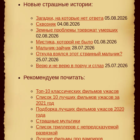
Новые страшные истории:
Загадки, на которые нет ответа
05.08.2026
Сквозняк
04.08.2026
Земные проблемы тревожат умерших
02.08.2026
Мистика, которой не было
01.08.2026
Мальчик-зайчик
28.07.2026
Откуда взялся этот странный мальчик?
25.07.2026
Верю и не верю в порчу и сглаз
25.07.2026
Рекомендуем почитать:
Топ-10 классических фильмов ужасов
Список 10 лучших фильмов ужасов за
2021 год
Подборка лучших фильмов ужасов 2020
года
Страшные мультики
Список триллеров с непредсказуемой
развязкой
Лучшие фильмы про вампиров