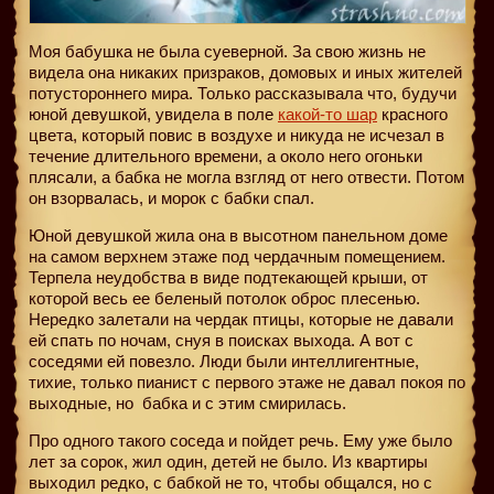
Моя бабушка не была суеверной. За свою жизнь не
видела она никаких призраков, домовых и иных жителей
потустороннего мира. Только рассказывала что, будучи
юной девушкой, увидела в поле
какой-то шар
красного
цвета, который повис в воздухе и никуда не исчезал в
течение длительного времени, а около него огоньки
плясали, а бабка не могла взгляд от него отвести. Потом
он взорвалась, и морок с бабки спал.
Юной девушкой жила она в высотном панельном доме
на самом верхнем этаже под чердачным помещением.
Терпела неудобства в виде подтекающей крыши, от
которой весь ее беленый потолок оброс плесенью.
Нередко залетали на чердак птицы, которые не давали
ей спать по ночам, снуя в поисках выхода. А вот с
соседями ей повезло. Люди были интеллигентные,
тихие, только пианист с первого этаже не давал покоя по
выходные, но
бабка и с этим смирилась.
Про одного такого соседа и пойдет речь. Ему уже было
лет за сорок, жил один, детей не было. Из квартиры
выходил редко, с бабкой не то, чтобы общался, но с