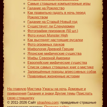
Самые страшные компьютерные игры
Гадание на Рождество
Как правильно гадать в ночь перед
Рождеством
Гадание на Старый Новый год
Существует ли Слендермен
Фотографии призраков (50 шт.)
Фото кукол Monster High
Как выглядят настоящие русалки
Фото огромных пауков
Мифология Древней Греции
Японские мифические существа
Мифы Северной Америки
Европейские мифические существа
Список самых страшных книг о мистике
Запрещённые породы агрессивных собак
Правдивые жизненные истории
На главную
Мистика
Ужасы на ночь
Домовые и
привидения
Гадания и знаки
Другие темы
Прислать
свою страшилку
© 2011-2026 Сайт
strashno.com
: правдивые страшные
мистические истории.
Правила сайта