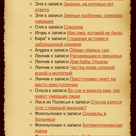
Эля
к записи
Загадки, на которые нет
ответа
Эля
к записи
Земные проблемы тревожат
умерших
Оля
к записи
Сквозняк
Игорь
к записи
Мистика, которой не было
Кира*
к записи
Странная история в
заброшенной деревне
Angara
к записи
Обман тёмных сил
Ленчик
к записи
Раскаявшаяся грешница
Ленчик
к записи
Дом бабы Ульяны
Ленчик
к записи
Чистка дома соленой
водой и молитвой
Ленчик
к записи
Преступника тянет на
место преступления
Ольга
к записи
Во сне я видела мир, где
живут умершие люди
Леся из Полесья
к записи
Откуда взялся
этот странный мальчик?
Фогельгезанг
к записи
Однажды в
больнице
Фогельгезанг
к записи
Антирентгеновская
порча