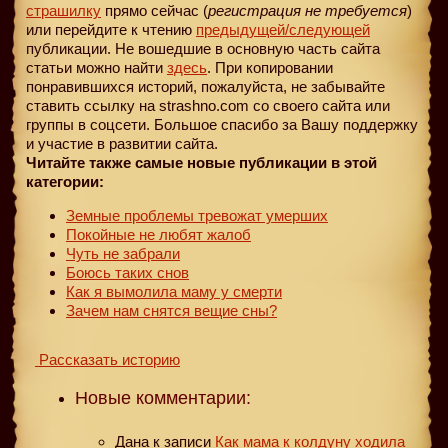
страшилку
прямо сейчас (
регистрация не требуется
)
или перейдите к чтению
предыдущей
/следующей
публикации. Не вошедшие в основную часть сайта
статьи можно найти
здесь
. При копировании
понравившихся историй, пожалуйста, не забывайте
ставить ссылку на strashno.com со своего сайта или
группы в соцсети. Большое спасибо за Вашу поддержку
и участие в развитии сайта.
Читайте также самые новые публикации в этой
категории:
Земные проблемы тревожат умерших
Покойные не любят жалоб
Чуть не забрали
Боюсь таких снов
Как я вымолила маму у смерти
Зачем нам снятся вещие сны?
Рассказать историю
Новые комментарии:
Дана
к записи
Как мама к колдуну ходила