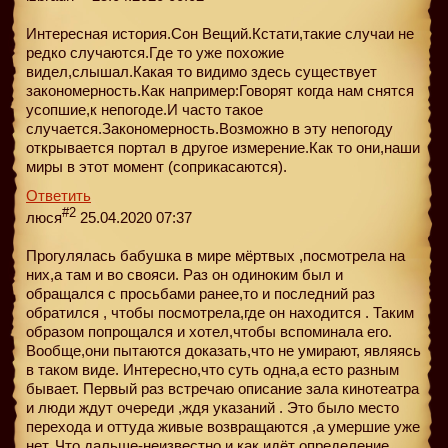
Интересная история.Сон Вещий.Кстати,такие случаи не
редко случаются.Где то уже похожие
видел,слышал.Какая то видимо здесь существует
закономерность.Как например:Говорят когда нам снятся
усопшие,к непогоде.И часто такое
случается.Закономерность.Возможно в эту непогоду
открывается портал в другое измерение.Как то они,наши
миры в этот момент (соприкасаются).
Ответить
#2
люся
25.04.2020 07:37
Прогулялась бабушка в мире мёртвых ,посмотрела на
них,а там и во свояси. Раз он одиноким был и
обращался с просьбами ранее,то и последний раз
обратился , чтобы посмотрела,где он находится . Таким
образом попрощался и хотел,чтобы вспоминала его.
Вообще,они пытаются доказать,что не умирают, являясь
в таком виде. Интересно,что суть одна,а есто разным
бывает. Первый раз встречаю описание зала кинотеатра
и люди ждут очереди ,ждя указаний . Это было место
перехода и оттуда живые возвращаются ,а умершие уже
нет. Что дальше-неизвестно и как идёт определение.