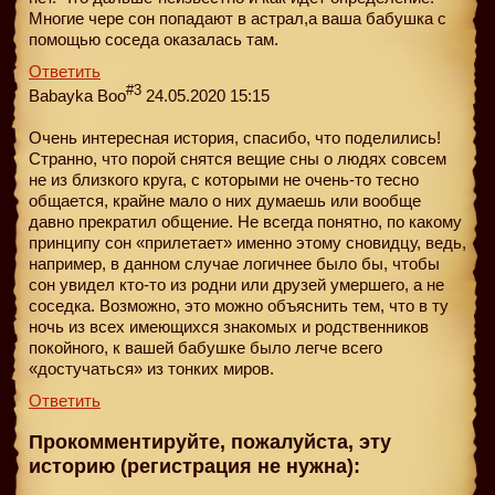
Многие чере сон попадают в астрал,а ваша бабушка с
помощью соседа оказалась там.
Ответить
#3
Babayka Boo
24.05.2020 15:15
Очень интересная история, спасибо, что поделились!
Странно, что порой снятся вещие сны о людях совсем
не из близкого круга, с которыми не очень-то тесно
общается, крайне мало о них думаешь или вообще
давно прекратил общение. Не всегда понятно, по какому
принципу сон «прилетает» именно этому сновидцу, ведь,
например, в данном случае логичнее было бы, чтобы
сон увидел кто-то из родни или друзей умершего, а не
соседка. Возможно, это можно объяснить тем, что в ту
ночь из всех имеющихся знакомых и родственников
покойного, к вашей бабушке было легче всего
«достучаться» из тонких миров.
Ответить
Прокомментируйте, пожалуйста, эту
историю (регистрация не нужна):