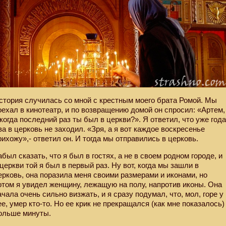
стория случилась со мной с крестным моего брата Ромой. Мы
оехал в кинотеатр, и по возвращению домой он спросил: «Артем,
 когда последний раз ты был в церкви?». Я ответил, что уже год
ва в церковь не заходил. «Зря, а я вот каждое воскресенье
рихожу»,- ответил он. И тогда мы отправились в церковь.
абыл сказать, что я был в гостях, а не в своем родном городе, и
 церкви той я был в первый раз. Ну вот, когда мы зашли в
ерковь, она поразила меня своими размерами и иконами, но
отом я увидел женщину, лежащую на полу, напротив иконы. Она
ачала очень сильно визжать, и я сразу подумал, что, мол, горе у
ее, умер кто-то. Но ее крик не прекращался (как мне показалось)
ольше минуты.