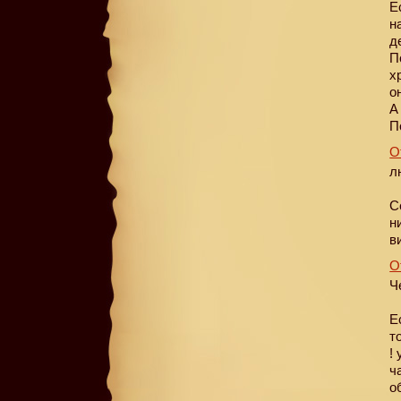
Е
н
д
П
х
о
А
П
О
л
С
н
в
О
Ч
Е
т
!
ч
о