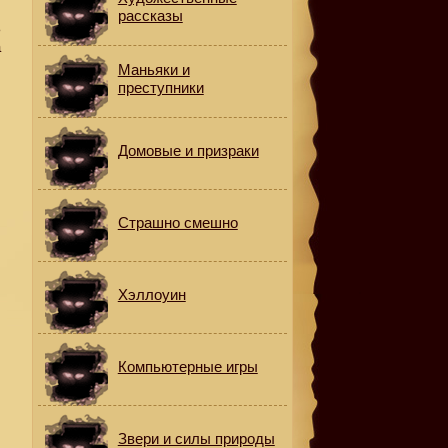
рассказы
ь
а
Маньяки и
преступники
Домовые и призраки
Страшно смешно
в
Хэллоуин
Компьютерные игры
й
Звери и силы природы