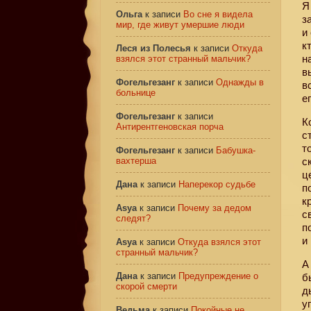
Я
Ольга
к записи
Во сне я видела
з
мир, где живут умершие люди
и
к
Леся из Полесья
к записи
Откуда
н
взялся этот странный мальчик?
в
Фогельгезанг
к записи
Однажды в
в
больнице
е
Фогельгезанг
к записи
К
Антирентгеновская порча
с
т
Фогельгезанг
к записи
Бабушка-
вахтерша
с
ц
Дана
к записи
Наперекор судьбе
п
к
Asya
к записи
Почему за дедом
с
следят?
п
и
Asya
к записи
Откуда взялся этот
странный мальчик?
А
Дана
к записи
Предупреждение о
б
скорой смерти
д
у
Ведьма
к записи
Покойные не