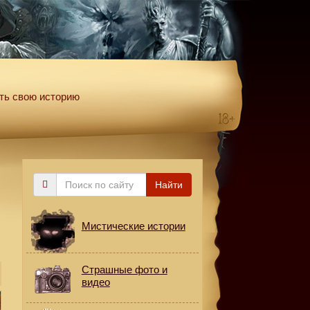
ть свою историю
Поиск
Найти
по
сайту
Мистические истории
Страшные фото и
видео