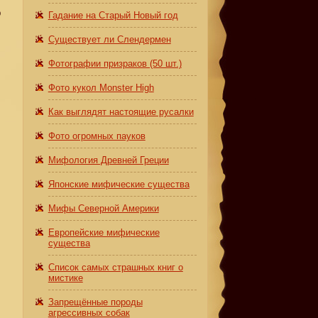
о
Гадание на Старый Новый год
Существует ли Слендермен
Фотографии призраков (50 шт.)
Фото кукол Monster High
Как выглядят настоящие русалки
Фото огромных пауков
Мифология Древней Греции
Японские мифические существа
Мифы Северной Америки
ы
Европейские мифические
существа
Список самых страшных книг о
мистике
Запрещённые породы
агрессивных собак