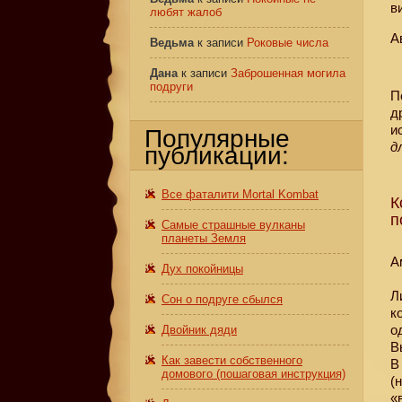
в
любят жалоб
А
Ведьма
к записи
Роковые числа
Дана
к записи
Заброшенная могила
подруги
П
д
и
Популярные
д
публикации:
Все фаталити Mortal Kombat
К
п
Самые страшные вулканы
планеты Земля
А
Дух покойницы
Л
Сон о подруге сбылся
к
о
Двойник дяди
В
Как завести собственного
В
домового (пошаговая инструкция)
(
«