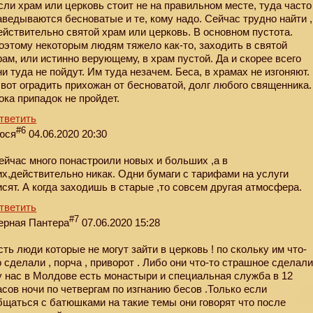
сли храм или церковь стоит не на правильном месте, туда часто
аведываются бесноватые и те, кому надо. Сейчас трудно найти ,
ействительно святой храм или церковь. В основном пустота.
оэтому некоторым людям тяжело как-то, заходить в святой
рам, или истинно верующему, в храм пустой. Да и скорее всего
ни туда не пойдут. Им туда незачем. Беса, в храмах не изгоняют.
 вот оградить прихожан от бесноватой, долг любого священника.
ока припадок не пройдет.
тветить
#6
юся
04.06.2020 20:30
ейчас много понастроили новых и больших ,а в
их,действительно никак. Одни бумаги с тарифами на услуги
исят. А когда заходишь в старые ,то совсем другая атмосфера.
тветить
#7
ерная Пантера
07.06.2020 15:28
сть люди которые не могут зайти в церковь ! по скольку им что-
о сделали , порча , приворот . Либо они что-то страшное сделал
 у нас в Молдове есть монастыри и специальная служба в 12
асов ночи по четвергам по изгнанию бесов .Только если
бщаться с батюшками на такие темы они говорят что после