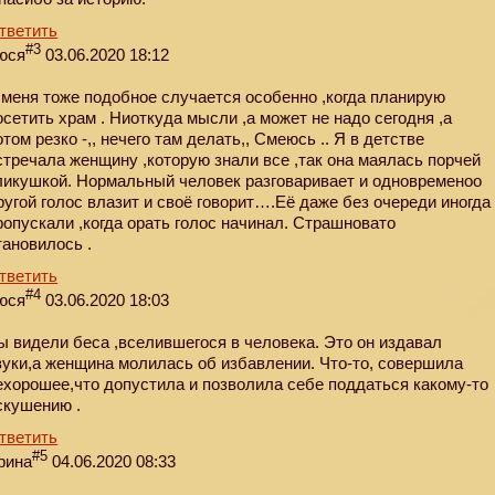
тветить
#3
юся
03.06.2020 18:12
 меня тоже подобное случается особенно ,когда планирую
осетить храм . Ниоткуда мысли ,а может не надо сегодня ,а
отом резко -,, нечего там делать,, Смеюсь .. Я в детстве
стречала женщину ,которую знали все ,так она маялась порчей
ликушкой. Нормальный человек разговаривает и одновременоо
ругой голос влазит и своё говорит….Её даже без очереди иногда
ропускали ,когда орать голос начинал. Страшновато
тановилось .
тветить
#4
юся
03.06.2020 18:03
ы видели беса ,вселившегося в человека. Это он издавал
вуки,а женщина молилась об избавлении. Что-то, совершила
ехорошее,что допустила и позволила себе поддаться какому-то
скушению .
тветить
#5
рина
04.06.2020 08:33