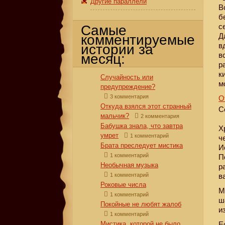
Другие параллели
В
б
с
Самые
Д
комментируемые
в
истории за
в
месяц:
р
к
Случайность или
м
предупреждение?
3 комментария
О
Откуда взялся этот странный
С
мальчик?
2 комментария
Бабушка знала, что завтра
Х
умрет
1 комментарий
ч
Брата преследует мистика
И
1 комментарий
П
Необычная музыка
р
1 комментарий
в
Роковые числа
М
1 комментарий
ш
Покойные не любят жалоб
и
1 комментарий
Мистика, которой не было
Е