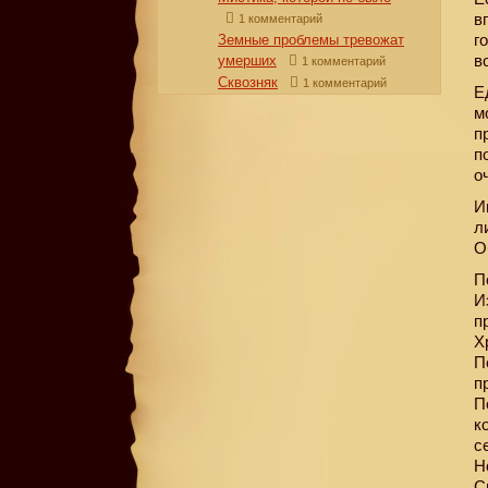
в
1 комментарий
г
Земные проблемы тревожат
в
умерших
1 комментарий
Сквозняк
1 комментарий
Е
м
п
п
о
И
л
О
П
И
п
Х
П
п
П
к
с
Н
С