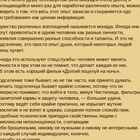
площающейся много раз для наработки различного опыта, можн
оворить о том, что весь этот опыт записан и сохраняется «до
остребования» как ценная информация.
динство различных воплощений называется монада. Иногда они
огут проявляться в одном человеке как разные личности,
роявляя совершенно разные способности и таланты. И это не
одселение, это просто опыт души, который некоторых людей
чень пугает.
ногда это используют спецслужбы: человек может менять
ичности и при этом он не помнит, что делает каждая из них.
б этом есть хороший фильм «Долгий поцелуй на ночь».
одселение тоже бывает, но не так часто, как принято думать.
згнать подселенца бывает крайне сложно, потому что он
рекрасно понимает, что войти в тело, минуя Чистилище, фильтр
ранителей кармы и защиту человека, — большая удача.
оэтому ведёт себя крайне прилично, не изрыгает жуткие
роклятие и не вопит в церкви, сохраняя полное спокойствие.
одобные психические припадки свойственны людям с
омплексом неполноценности, считающим
ебя брошенными, никому не нужными и никому не интересными.
о каждый случай индивидуален, конечно.
пасибо за историю.