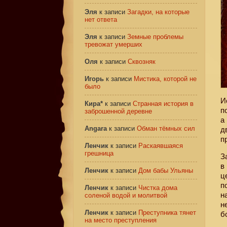
Эля
к записи
Загадки, на которые
нет ответа
Эля
к записи
Земные проблемы
тревожат умерших
Оля
к записи
Сквозняк
Игорь
к записи
Мистика, которой не
было
И
Кира*
к записи
Странная история в
п
заброшенной деревне
а
Angara
к записи
Обман тёмных сил
д
п
Ленчик
к записи
Раскаявшаяся
грешница
З
в
Ленчик
к записи
Дом бабы Ульяны
ц
п
Ленчик
к записи
Чистка дома
н
соленой водой и молитвой
н
Ленчик
к записи
Преступника тянет
б
на место преступления