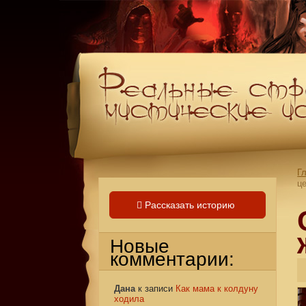
Г
ц
Рассказать историю
Новые
комментарии:
Дана
к записи
Как мама к колдуну
ходила