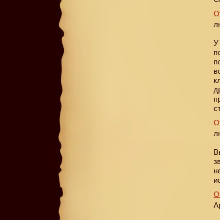
О
л
У
п
п
в
к
д
п
с
О
л
В
з
н
и
О
А