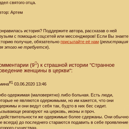
идел святого отца.
втор: Артем
онравилась история? Поддержите автора, рассказав о ней
рузьям с помощью соцсетей или мессенджеров! Если Вы знаете
сторию получше, обязательно
присылайте её нам
(
регистрация
ля этого не требуется
).
омментарии (9
) к страшной истории "Странное
оведение женщины в церкви":
#1
мина
03.06.2020 13:46
ибо одержимая (маловерятно) либо больная. Есть люди,
оторые не являются одержимыми, но им кажется, что они
держимы и они ведут себя так, будто в них бес сидит.
ызывающе реагируют на церковь, иконы и проч.
 действительности же одержимые более сдержаны. Они обычно
не всегда) до последнего стараются подавить в себе проявление
второго существа».