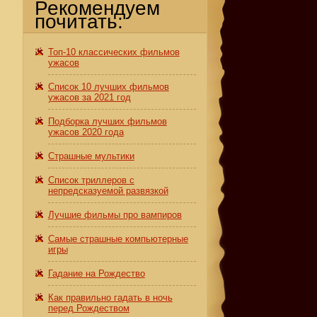
Рекомендуем
почитать:
т
Топ-10 классических фильмов
ужасов
Список 10 лучших фильмов
ужасов за 2021 год
Подборка лучших фильмов
ужасов 2020 года
Страшные мультики
Список триллеров с
непредсказуемой развязкой
Лучшие фильмы про вампиров
Самые страшные компьютерные
игры
Гадание на Рождество
Как правильно гадать в ночь
перед Рождеством