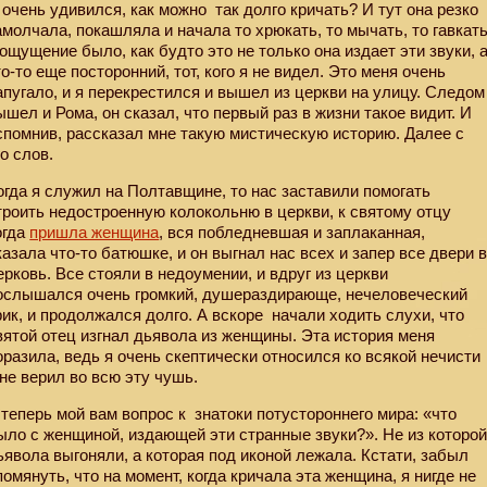
 очень удивился, как можно
так долго кричать? И тут она резко
амолчала, покашляла и начала то хрюкать, то мычать, то гавкат
 ощущение было, как будто это не только она издает эти звуки, 
то-то еще посторонний, тот, кого я не видел. Это меня очень
апугало, и я перекрестился и вышел из церкви на улицу. Следом
ышел и Рома, он сказал, что первый раз в жизни такое видит. И
спомнив, рассказал мне такую мистическую историю. Далее с
го слов.
огда я служил на Полтавщине, то нас заставили помогать
троить недостроенную колокольню в церкви, к святому отцу
огда
пришла женщина
, вся побледневшая и заплаканная,
казала что-то батюшке, и он выгнал нас всех и запер все двери 
ерковь. Все стояли в недоумении, и вдруг из церкви
ослышался очень громкий, душераздирающе, нечеловеческий
рик, и продолжался долго. А вскоре
начали ходить слухи, что
вятой отец изгнал дьявола из женщины. Эта история меня
оразила, ведь я очень скептически относился ко всякой нечисти
 не верил во всю эту чушь.
 теперь мой вам вопрос к знатоки потустороннего мира: «что
ыло с женщиной, издающей эти странные звуки?». Не из которо
ьявола выгоняли, а которая под иконой лежала. Кстати, забыл
помянуть, что на момент, когда кричала эта женщина, я нигде не