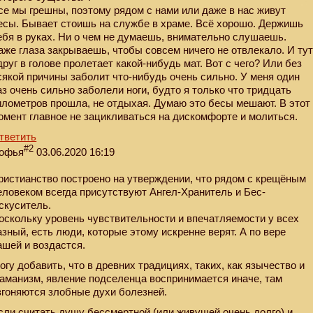
се мы грешны, поэтому рядом с нами или даже в нас живут
есы. Бывает стоишь на службе в храме. Всё хорошо. Держишь
ебя в руках. Ни о чем не думаешь, внимательно слушаешь.
аже глаза закрываешь, чтобы совсем ничего не отвлекало. И ту
друг в голове пролетает какой-нибудь мат. Вот с чего? Или без
сякой причины заболит что-нибудь очень сильно. У меня один
аз очень сильно заболели ноги, будто я только что тридцать
илометров прошла, не отдыхая. Думаю это бесы мешают. В этот
омент главное не зацикливаться на дискомфорте и молиться.
тветить
#2
офья
03.06.2020 16:19
ристианство построено на утверждении, что рядом с крещёным
еловеком всегда присутствуют Ангел-Хранитель и Бес-
скуситель.
оскольку уровень чувствительности и впечатляемости у всех
азный, есть люди, которые этому искренне верят. А по вере
ашей и воздастся.
огу добавить, что в древних традициях, таких, как язычество и
аманизм, явление подселенца воспринимается иначе, там
згоняются злобные духи болезней.
сли считать душу бессмертной (или живущей очень долго) и