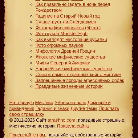
Как правильно гадать в ночь перед
Рождеством
Гадание на Старый Новый год
Существует ли Слендермен
Фотографии призраков (50 шт.)
Фото кукол Monster High
Как выглядят настоящие русалки
Фото огромных пауков
Мифология Древней Греции
Японские мифические существа
Мифы Северной Америки
Европейские мифические существа
Список самых страшных книг о мистике
Запрещённые породы агрессивных собак
Правдивые жизненные истории
На главную
Мистика
Ужасы на ночь
Домовые и
привидения
Гадания и знаки
Другие темы
Прислать
свою страшилку
© 2011-2026 Сайт
strashno.com
: правдивые страшные
мистические истории.
Правила сайта
Присылайте нам
, пожалуйста, собственные истории,