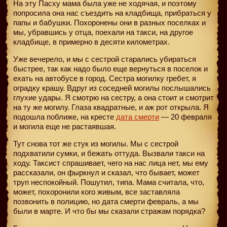
На эту Пасху мама была уже не ходячая, и поэтому
попросила она нас съездить на кладбища, прибраться у
папы и бабушки. Похоронены они в разных поселках и
мы, убравшись у отца, поехали на такси, на другое
кладбище, в примерно в десяти километрах.
Уже вечерело, и мы с сестрой старались убираться
быстрее, так как надо было еще вернуться в поселок и
ехать на автобусе в город. Сестра могилку гребет, я
оградку крашу. Вдруг из соседней могилы послышались
глухие удары. Я смотрю на сестру, а она стоит и смотрит
на ту же могилу. Глаза квадратные, и аж рот открыла. Я
подошла поближе, на кресте
дата смерти
— 20 февраля
и могила еще не растаявшая.
Тут снова тот же стук из могилы. Мы с сестрой
подхватили сумки, и бежать оттуда. Вызвали такси на
ходу. Таксист спрашивает, чего на нас лица нет, мы ему
рассказали, он фыркнул и сказал, что бывает, может
труп неспокойный. Пошутил, типа. Мама считала, что,
может, похоронили кого живым, все заставляла
позвонить в полицию, но дата смерти февраль, а мы
были в марте. И что бы мы сказали стражам порядка?