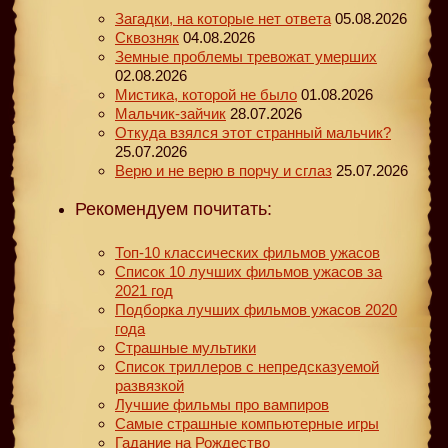
Загадки, на которые нет ответа
05.08.2026
Сквозняк
04.08.2026
Земные проблемы тревожат умерших
02.08.2026
Мистика, которой не было
01.08.2026
Мальчик-зайчик
28.07.2026
Откуда взялся этот странный мальчик?
25.07.2026
Верю и не верю в порчу и сглаз
25.07.2026
Рекомендуем почитать:
Топ-10 классических фильмов ужасов
Список 10 лучших фильмов ужасов за
2021 год
Подборка лучших фильмов ужасов 2020
года
Страшные мультики
Список триллеров с непредсказуемой
развязкой
Лучшие фильмы про вампиров
Самые страшные компьютерные игры
Гадание на Рождество