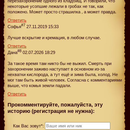
перезахоронение одного из кладбищ. И говорили, что
некоторые усопшие лежали в гробах не так, как
положено. Может просто страшилка , а может правда.
Ответить
#7
Софья
27.11.2019 15:33
Лучше вскрытие и кремация, в любом случае.
Ответить
#8
Дана
02.07.2026 18:29
За такое время там никто бы не выжил. Смерть при
захоронении заживо наступает в основном из-за
нехватки кислорода, а тут ещё и зима была, холод. Не
мог там быть живой человек. Согласна с комментариями
выше, что комья земли падали.
Ответить
Прокомментируйте, пожалуйста, эту
историю (регистрация не нужна):
Как Вас зовут*: