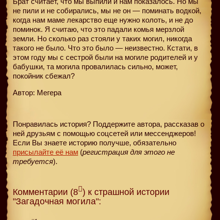
Брат считает, что мы выпили и нам показалось. Но мы
не пили и не собирались, мы не он — поминать водкой,
когда нам маме лекарство еще нужно колоть, и не до
поминок. Я считаю, что это падали комья мерзлой
земли. Но сколько раз стояли у таких могил, никогда
такого не было. Что это было — неизвестно. Кстати, в
этом году мы с сестрой были на могиле родителей и у
бабушки, та могила провалилась сильно, может,
покойник сбежал?
Автор: Мегера
Понравилась история? Поддержите автора, рассказав о
ней друзьям с помощью соцсетей или мессенджеров!
Если Вы знаете историю получше, обязательно
присылайте её нам
(
регистрация для этого не
требуется
).
Комментарии (8
) к страшной истории
"Загадочная могила":