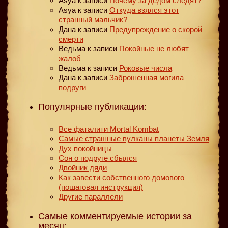
Asya
к записи
Почему за дедом следят?
Asya
к записи
Откуда взялся этот
странный мальчик?
Дана
к записи
Предупреждение о скорой
смерти
Ведьма
к записи
Покойные не любят
жалоб
Ведьма
к записи
Роковые числа
Дана
к записи
Заброшенная могила
подруги
Популярные публикации:
Все фаталити Mortal Kombat
Самые страшные вулканы планеты Земля
Дух покойницы
Сон о подруге сбылся
Двойник дяди
Как завести собственного домового
(пошаговая инструкция)
Другие параллели
Самые комментируемые истории за
месяц: