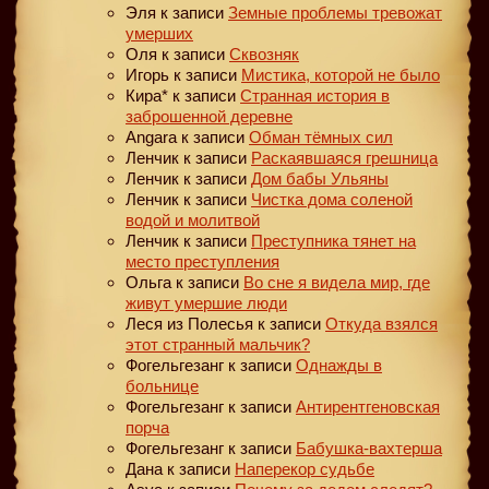
Эля
к записи
Земные проблемы тревожат
умерших
Оля
к записи
Сквозняк
Игорь
к записи
Мистика, которой не было
Кира*
к записи
Странная история в
заброшенной деревне
Angara
к записи
Обман тёмных сил
Ленчик
к записи
Раскаявшаяся грешница
Ленчик
к записи
Дом бабы Ульяны
Ленчик
к записи
Чистка дома соленой
водой и молитвой
Ленчик
к записи
Преступника тянет на
место преступления
Ольга
к записи
Во сне я видела мир, где
живут умершие люди
Леся из Полесья
к записи
Откуда взялся
этот странный мальчик?
Фогельгезанг
к записи
Однажды в
больнице
Фогельгезанг
к записи
Антирентгеновская
порча
Фогельгезанг
к записи
Бабушка-вахтерша
Дана
к записи
Наперекор судьбе