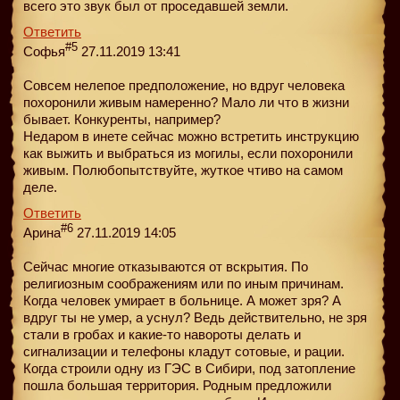
всего это звук был от проседавшей земли.
Ответить
#5
Софья
27.11.2019 13:41
Совсем нелепое предположение, но вдруг человека
похоронили живым намеренно? Мало ли что в жизни
бывает. Конкуренты, например?
Недаром в инете сейчас можно встретить инструкцию
как выжить и выбраться из могилы, если похоронили
живым. Полюбопытствуйте, жуткое чтиво на самом
деле.
Ответить
#6
Арина
27.11.2019 14:05
Сейчас многие отказываются от вскрытия. По
религиозным соображениям или по иным причинам.
Когда человек умирает в больнице. А может зря? А
вдруг ты не умер, а уснул? Ведь действительно, не зря
стали в гробах и какие-то навороты делать и
сигнализации и телефоны кладут сотовые, и рации.
Когда строили одну из ГЭС в Сибири, под затопление
пошла большая территория. Родным предложили