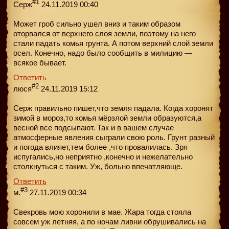
#1
Серж
24.11.2019 00:40
Может гроб сильно ушел вниз и таким образом
оторвался от верхнего слоя земли, поэтому на него
стали падать комья грунта. А потом верхний слой земли
осел. Конечно, надо было сообщить в милицию —
всякое бывает.
Ответить
#2
люся
24.11.2019 15:12
Серж правильно пишет,что земля падала. Когда хоронят
зимой в мороз,то комья мёрзлой земли образуются,а
весной все подсыпают. Так и в вашем случае
атмосферные явления сыграли свою роль. Грунт разный
и погода влияет,тем более ,что провалилась. Зря
испугались,но неприятно ,конечно и нежелательно
столкнуться с таким. Уж, больно впечатляюще.
Ответить
#3
м.
27.11.2019 00:34
Свекровь мою хоронили в мае. Жара тогда стояла
совсем уж летняя, а по ночам ливни обрушивались на