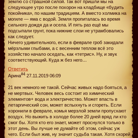
землю со страшной силой. Так вот пришли мы на
следующее утро после похорон на кладбище «будить
покойника», по нашим традициям. А вместо холмика на
могиле — яма с водой. Земля пропиталась во время
сильного дождя да и осела. И пять раз ещё мы
подсыпали грунт, пока нижние слои не утрамбовались
как следует.
Ничего удивительного, если в феврале гроб закидали
мёрзлыми глыбами, а с весенним теплом всё это
хозяйство начало оседать, как «тетрис». Ну, и звук
соответствующий. Куда ж без него…
Ответить
#4
Арина
27.11.2019 06:09
21 век немного не такой. Сейчас живых надо бояться, а
не мертвых. Человек весь состоит из химический
элементов+ вода и электричество. Может впасть в
летаргический сон, может вспыхнуть и сгореть. Если
хоронили в феврале, комья мерзлой земли пропускают
воздух. Но выжить в холоде более 20 дней вряд ли кто
смог бы. Хотя кто его знает, может проснулся только в
этот день. Вы лучше не думайте об этом, сейчас уж
чего. Если был жив, ну значит судьба такая. Хотя скорей