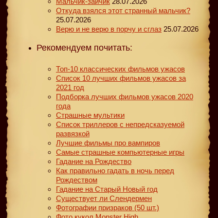
Мальчик-зайчик
28.07.2026
Откуда взялся этот странный мальчик?
25.07.2026
Верю и не верю в порчу и сглаз
25.07.2026
Рекомендуем почитать:
Топ-10 классических фильмов ужасов
Список 10 лучших фильмов ужасов за
2021 год
Подборка лучших фильмов ужасов 2020
года
Страшные мультики
Список триллеров с непредсказуемой
развязкой
Лучшие фильмы про вампиров
Самые страшные компьютерные игры
Гадание на Рождество
Как правильно гадать в ночь перед
Рождеством
Гадание на Старый Новый год
Существует ли Слендермен
Фотографии призраков (50 шт.)
Фото кукол Monster High