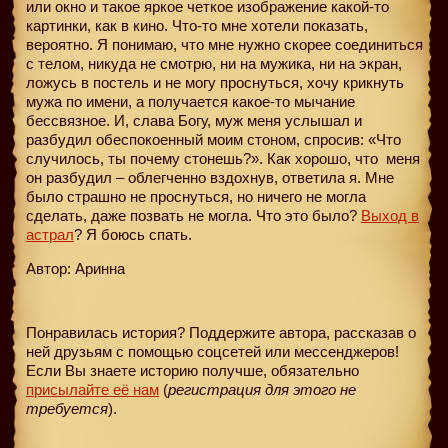
или окно и такое яркое четкое изображение какой-то
картинки, как в кино. Что-то мне хотели показать,
вероятно. Я понимаю, что мне нужно скорее соединиться
с телом, никуда не смотрю, ни на мужика, ни на экран,
ложусь в постель и не могу проснуться, хочу крикнуть
мужа по имени, а получается какое-то мычание
бессвязное. И, слава Богу, муж меня услышал и
разбудил обеспокоенный моим стоном, спросив: «Что
случилось, ты почему стонешь?». Как хорошо, что
меня
он разбудил – облегченно вздохнув, ответила я. Мне
было страшно не проснуться, но ничего не могла
сделать, даже позвать не могла. Что это было?
Выход в
астрал
? Я боюсь спать.
Автор: Аринна
Понравилась история? Поддержите автора, рассказав о
ней друзьям с помощью соцсетей или мессенджеров!
Если Вы знаете историю получше, обязательно
присылайте её нам
(
регистрация для этого не
требуется
).