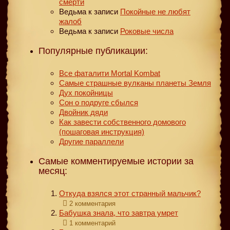
смерти
Ведьма
к записи
Покойные не любят
жалоб
Ведьма
к записи
Роковые числа
Популярные публикации:
Все фаталити Mortal Kombat
Самые страшные вулканы планеты Земля
Дух покойницы
Сон о подруге сбылся
Двойник дяди
Как завести собственного домового
(пошаговая инструкция)
Другие параллели
Самые комментируемые истории за
месяц:
Откуда взялся этот странный мальчик?
2 комментария
Бабушка знала, что завтра умрет
1 комментарий