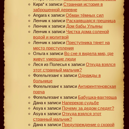
Кира*
к записи
Странная история в
заброшенной деревне
Angara
к записи
Обман тёмных сил
Ленчик
к записи
Раскаявшаяся грешница
Ленчик
к записи
Дом бабы Ульяны
Ленчик
к записи
Чистка дома соленой
водой и молитвой
Ленчик
к записи
Преступника тянет на
место преступления
Ольга
к записи
Во сне я видела мир, где
живут умершие люди
Леся из Полесья
к записи
Откуда взялся
этот странный мальчик?
Фогельгезанг
к записи
Однажды в
больнице
Фогельгезанг
к записи
Антирентгеновская
порча
Фогельгезанг
к записи
Бабушка-вахтерша
Дана
к записи
Наперекор судьбе
Asya
к записи
Почему за дедом следят?
Asya
к записи
Откуда взялся этот
странный мальчик?
Дана
к записи
Предупреждение о скорой