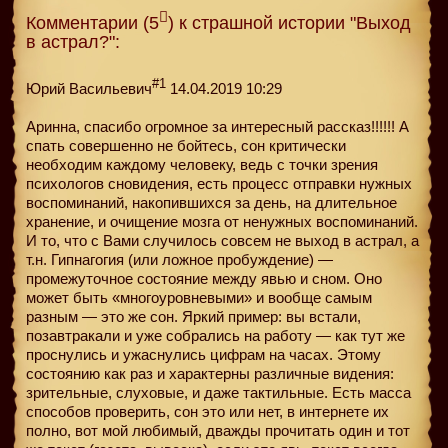
Комментарии (5
) к страшной истории "Выход
в астрал?":
#1
Юрий Васильевич
14.04.2019 10:29
Аринна, спасибо огромное за интересный рассказ!!!!!! А
спать совершенно не бойтесь, сон критически
необходим каждому человеку, ведь с точки зрения
психологов сновидения, есть процесс отправки нужных
воспоминаний, накопившихся за день, на длительное
хранение, и очищение мозга от ненужных воспоминаний.
И то, что с Вами случилось совсем не выход в астрал, а
т.н. Гипнагогия (или ложное пробуждение) —
промежуточное состояние между явью и сном. Оно
может быть «многоуровневыми» и вообще самым
разным — это же сон. Яркий пример: вы встали,
позавтракали и уже собрались на работу — как тут же
проснулись и ужаснулись цифрам на часах. Этому
состоянию как раз и характерны различные видения:
зрительные, слуховые, и даже тактильные. Есть масса
способов проверить, сон это или нет, в интернете их
полно, вот мой любимый, дважды прочитать один и тот