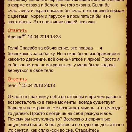
в форме страха и белого пустого экрана. Были бы
счастливы и экран показал бы счастье-красивый пейзаж
с цветами ,морем и парусом,а прсыпаться бы и не
захотелось. Это состояние нашей психики.
Ответить
#4
Аринна
14.04.2019 18:38
Геля! Спасибо за объяснение, это правда — я
безпокоюсь за собачку. Но в окне было изображение и
какое-то движение, всё очень четкое и яркое! Просто я
себе запретила всматриваться, у меня была задача
вернуться в своё тело.
Ответить
#5
геля
15.04.2019 23:13
Я часто в снах вижу себя со стороны и при чём разного
возраста,только в такие моменты ,всегда сущетвует
барьер и не страшно. Не возникает мысль ,что тело где-
то далеко. Просто смотришь на себя разную и всё.
Почему вы испугались то? Возможно ,неприятные
ощущения были . Когда ,устаю и не отдыхаю достаточно
,то снится, как сплю -сон во сне. Старайтесь