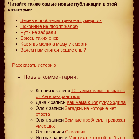
Читайте также самые новые публикации в этой
категории:
Земные проблемы тревожат умерших
Покойные не любят жалоб
Чуть не забрали
Боюсь таких снов
Как я вымолила маму у смерти
Зачем нам снятся вещие сны?
Рассказать историю
Новые комментарии:
Ксения
к записи
10 самых важных знаков
от Ангела-хранителя
Дана
к записи
Как мама к колдуну ходила
Эля
к записи
Загадки, на которые нет
ответа
Эля
к записи
Земные проблемы тревожат
умерших
Оля
к записи
Сквозняк
Игорь
к записи
Мистика, которой не было