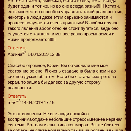
же текст (газета, вывеска), если это явь, текст всегда
будет один и тот же, но во сне всегда разный!!!! Кстати,
есть множество способов управлять такой реальностью,
некоторые люди даже этим серьезно занимаются и
процесс получается очень приятным! В любом случае
такого явления абсолютно не стоит пугаться, ведь оно
случается с каждым, и мы все равно просыпаемся и
жизнь продолжается!!!!!
Ответить
#2
Аринна
14.04.2019 12:38
Спасибо огромное, Юрий! Вы объяснили мне моё
состояние во сне. Я очень озадачена была сном и до
сих пор думаю об этом. Если бы я стала смотреть на
экран, то зашла бы далеко за другую сторону
реальности.
Ответить
#3
геля
14.04.2019 17:15
Это от волнения. Не все люди спокойно
воспринимают,даже небольшие стрессы,вернее нервная
система. Вот вам и сны ,типа кошмаров. Вы же боитесь
за собаку ,не спите нормально,так ваша боязнь и вышла