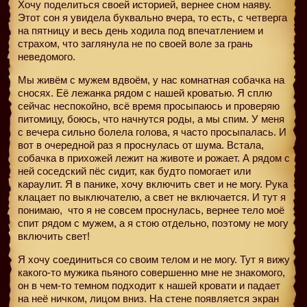
Хочу поделиться своей историей, вернее сном наяву.
Этот сон я увидела буквально вчера, то есть, с четверга
на пятницу и весь день ходила под впечатлением и
страхом, что заглянула не по своей воле за грань
неведомого.
Мы живём с мужем вдвоём, у нас комнатная собачка на
сносях. Её лежанка рядом с нашей кроватью. Я сплю
сейчас неспокойно, всё время просыпаюсь и проверяю
питомицу, боюсь, что начнутся роды, а мы спим. У меня
с вечера сильно болела голова, я часто просыпалась. И
вот в очередной раз я проснулась от шума. Встала,
собачка в прихожей лежит на животе и рожает. А рядом с
ней соседский пёс сидит, как будто помогает или
караулит. Я в панике, хочу включить свет и не могу. Рука
клацает по выключателю, а свет не включается. И тут я
понимаю,
что я не совсем проснулась, вернее тело моё
спит рядом с мужем, а я стою отдельно, поэтому не могу
включить свет!
Я хочу соединиться со своим телом и не могу. Тут я вижу
какого-то мужика пьяного совершенно мне не знакомого,
он в чем-то темном подходит к нашей кровати и падает
на неё ничком, лицом вниз. На стене появляется экран