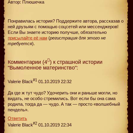
Автор: Плюшечка
Понравилась история? Поддержите автора, рассказав о
ней друзьям с помощью соцсетей или мессенджеров!
Если Вы знаете историю получше, обязательно
присылайте её нам
(
регистрация для этого не
требуется
).
Комментарии (4
) к страшной истории
"Вымоленное материнство":
#1
Valerie Black
01.10.2019 22:32
Да где ж тут чудо? Удочерить они и раньше могли, но
видать, не особо стремились. Вот если бы она сама
родила, тогда да — чудо. А так — просто «волшебный
пендель».
Ответить
#2
Valerie Black
01.10.2019 22:34