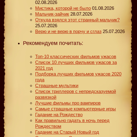
02.08.2026
Мистика, которой не было
01.08.2026
Мальчик-зайчик
28.07.2026
Откуда взялся этот странный мальчик?
25.07.2026
Верю и не верю в порчу и сглаз
25.07.2026
Рекомендуем почитать:
Топ-10 классических фильмов ужасов
Список 10 лучших фильмов ужасов за
2021 год
Подборка лучших фильмов ужасов 2020
года
Страшные мультики
Список триллеров с непредсказуемой
развязкой
Лучшие фильмы про вампиров
Самые страшные компьютерные игры
Гадание на Рождество
Как правильно гадать в ночь перед
Рождеством
Гадание на Старый Новый год