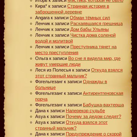
Игорь
к записи
Мистика, которой не было
Кира*
к записи
Странная история в
заброшенной деревне
Angara
к записи
Обман тёмных сил
Ленчик
к записи
Раскаявшаяся грешница
Ленчик
к записи
Дом бабы Ульяны
Ленчик
к записи
Чистка дома соленой
водой и молитвой
Ленчик
к записи
Преступника тянет на
место преступления
Ольга
к записи
Во сне я видела мир, где
живут умершие люди
Леся из Полесья
к записи
Откуда взялся
этот странный мальчик?
Фогельгезанг
к записи
Однажды в
больнице
Фогельгезанг
к записи
Антирентгеновская
порча
Фогельгезанг
к записи
Бабушка-вахтерша
Дана
к записи
Наперекор судьбе
Asya
к записи
Почему за дедом следят?
Asya
к записи
Откуда взялся этот
странный мальчик?
Дана
к записи
Предупреждение о скорой