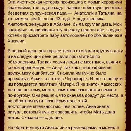
Эта мистическая история произошла с моими хорошими
знакомыми, три года назад. Главные действующие лица
бездетная супружеская пара — Анатолий и Татьяна, на
тот момент им было по 43 года. У родственника
Анатолия, живущего в Абакане, была круглая дата. Мои
знакомые планировали эту поездку недели две, заодно
хотели присмотреть пару автомобилей по объявлению в
Хакасии.
В первый день они торжественно отметили круглую дату
и на следующий день решили прокатиться по
объявлениям. Так как «сами люди не местные», взяли с
собой провожатую — Анну. Так как с географией не
дружу, могу ошибаться. Сначала им нужно было
проехать в Аскиз, а потом в Черногорск. И где-то по пути
им попадается памятник Матери. Я не знаток Хакасских
легенд, поэтому, может, памятник называется немного
по-другому. Они решили, что сначала доедут до места, а
на обратном пути
познакомятся с этой
достопримечательностью. Тем более, Анна знала
ритуал, который нужно совершить, чтобы Мать дала
деток. Сказано — сделано.
На обратном пути Анатолий за разговорами, а может, и