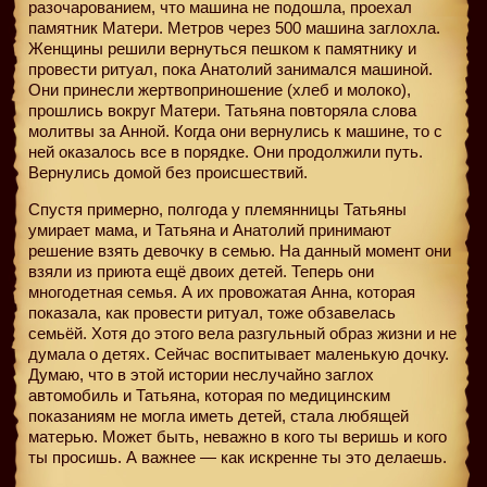
разочарованием, что машина не подошла, проехал
памятник Матери. Метров через 500 машина заглохла.
Женщины решили вернуться пешком к памятнику и
провести ритуал, пока Анатолий занимался машиной.
Они принесли жертвоприношение (хлеб и молоко),
прошлись вокруг Матери. Татьяна повторяла слова
молитвы за Анной. Когда они вернулись к машине, то с
ней оказалось все в порядке. Они продолжили путь.
Вернулись домой без происшествий.
Спустя примерно, полгода у племянницы Татьяны
умирает мама, и Татьяна и Анатолий принимают
решение взять девочку в семью. На данный момент они
взяли из приюта ещё двоих детей. Теперь они
многодетная семья. А их провожатая Анна, которая
показала, как провести ритуал, тоже обзавелась
семьёй. Хотя до этого вела разгульный образ жизни и не
думала о детях. Сейчас воспитывает маленькую дочку.
Думаю, что в этой истории неслучайно заглох
автомобиль и Татьяна, которая по медицинским
показаниям не могла иметь детей, стала любящей
матерью. Может быть, неважно в кого ты веришь и кого
ты просишь. А важнее — как искренне ты это делаешь.