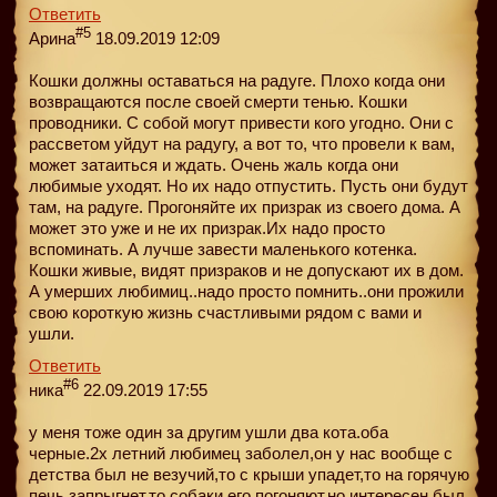
Ответить
#5
Арина
18.09.2019 12:09
Кошки должны оставаться на радуге. Плохо когда они
возвращаются после своей смерти тенью. Кошки
проводники. С собой могут привести кого угодно. Они с
рассветом уйдут на радугу, а вот то, что провели к вам,
может затаиться и ждать. Очень жаль когда они
любимые уходят. Но их надо отпустить. Пусть они будут
там, на радуге. Прогоняйте их призрак из своего дома. А
может это уже и не их призрак.Их надо просто
вспоминать. А лучше завести маленького котенка.
Кошки живые, видят призраков и не допускают их в дом.
А умерших любимиц..надо просто помнить..они прожили
свою короткую жизнь счастливыми рядом с вами и
ушли.
Ответить
#6
ника
22.09.2019 17:55
у меня тоже один за другим ушли два кота.оба
черные.2х летний любимец заболел,он у нас вообще с
детства был не везучий,то с крыши упадет,то на горячую
печь запрыгнет,то собаки его погоняют.но интересен был