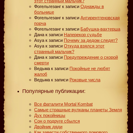
этот странный мальчик?
Фогельгезанг
к записи
Однажды в
больнице
Фогельгезанг
к записи
Антирентгеновская
порча
Фогельгезанг
к записи
Бабушка-вахтерша
Дана
к записи
Наперекор судьбе
Asya
к записи
Почему за дедом следят?
Asya
к записи
Откуда взялся этот
странный мальчик?
Дана
к записи
Предупреждение о скорой
смерти
Ведьма
к записи
Покойные не любят
жалоб
Ведьма
к записи
Роковые числа
Популярные публикации:
Все фаталити Mortal Kombat
Самые страшные вулканы планеты Земля
Дух покойницы
Сон о подруге сбылся
Двойник дяди
Как завести собственного домового