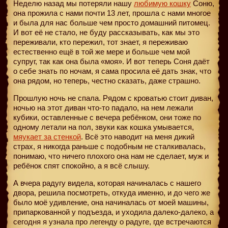
Неделю назад мы потеряли нашу
любимую кошку
Соню,
она прожила с нами почти 13 лет, прошла с нами многое
и была для нас больше чем просто домашний питомец.
И вот её не стало, не буду рассказывать, как мы это
переживали, кто пережил, тот знает, я переживаю
естественно ещё в той же мере и больше чем мой
супруг, так как она была «моя». И вот теперь Соня даёт
о себе знать по ночам, я сама просила её дать знак, что
она рядом, но теперь, честно сказать, даже страшно.
Прошлую ночь не спала. Рядом с кроватью стоит диван,
ночью на этот диван что-то падало, на нем лежали
кубики, оставленные с вечера ребёнком, они тоже по
одному летали на пол, звуки как кошка умывается,
мяукает за стенкой
. Всё это наводит на меня дикий
страх, я никогда раньше с подобным не сталкивалась,
понимаю, что ничего плохого она нам не сделает, муж и
ребёнок спят спокойно, а я всё слышу.
А вчера радугу видела, которая начиналась с нашего
двора, решила посмотреть, откуда именно, и до чего же
было моё удивление, она начиналась от моей машины,
припаркованной у подъезда, и уходила далеко-далеко, а
сегодня я узнала про легенду о радуге, где встречаются