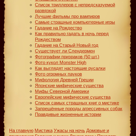
Список триллеров с непредсказуемой
развязкой
Лучшие фильмы про вампиров
Самые страшные компьютерные игры
Гадание на Рождество
Как правильно гадать в ночь перед
Рождеством
Гадание на Старый Новый год
Существует ли Слендермен
Фотографии призраков (50 шт.)
Фото кукол Monster High
Как выглядят настоящие русалки
Фото огромных пауков
Мифология Древней Греции
Японские мифические существа
Мифы Северной Америки
Европейские мифические существа
Список самых страшных книг о мистике
Запрещённые породы агрессивных собак
Правдивые жизненные истории
На главную
Мистика
Ужасы на ночь
Домовые и