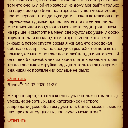
тем,что очень любил хозяев,и из дому мог выйти только
на пару часов,не больше.второй кот ушел через месяц
после первого,в тот день,когда мы взяли котенка,он еще
переночевал дома,и пропал.мы его так и не нашли.но
мне приснился сон,что два моих кота сидят рядышком
на крыше и смотрят на меня сверху,только ушки у обоих
торчат.тогда я поняла,что и второго моего кота нет в
живых.а потом спустя время я узнала,что соседская
собака его загрызла,но соседи скрыли.2х летнего кота
помню уже много лет,очень его любила,да и интересный
он очень был,необычный.любил спать в ванной,что бы
текла тоненькая струйка воды,пил только так,но кроме
сна никаких проявлений больше не было
Ответить
#7
Лилия
14.03.2020 11:37
Не зря говорят, что ни в коем случае нельзя сожалеть ,о
умерших животных, мне категорически строго
запрещали даже об этом думать -к беде…может в место
них приходит сущность ,пользуясь моментом ?
Ответить