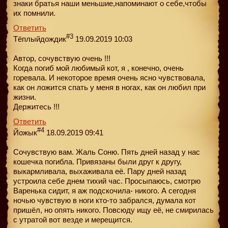
знаки братья наши меньшие,напоминают о себе,чтобы
их помнили.
Ответить
#3
Тёплыйдождик
19.09.2019 10:03
Автор, сочувствую очень !!!
Когда погиб мой любимый кот, я , конечно, очень
горевала. И некоторое время очень ясно чувствовала,
как он ложится спать у меня в ногах, как он любил при
жизни.
Держитесь !!!
Ответить
#4
Йожык
18.09.2019 09:41
Сочувствую вам. Жаль Соню. Пять дней назад у нас
кошечка погибла. Привязаны были друг к другу,
выкармливала, выхаживала её. Пару дней назад
устроила себе днем тихий час. Просыпаюсь, смотрю
Варенька сидит, я аж подскочила- никого. А сегодня
ночью чувствую в ноги кто-то забрался, думала кот
пришёл, но опять никого. Повсюду ищу её, не смирилась
с утратой вот везде и мерещится.