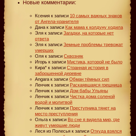
Новые комментарии:
Ксения
к записи
10 самых важных знаков
от Ангела-хранителя
Дана
к записи
Как мама к колдуну ходила
Эля
к записи
Загадки, на которые нет
ответа
Эля
к записи
Земные проблемы тревожат
умерших
Оля
к записи
Сквозняк
Игорь
к записи
Мистика, которой не было
Кира*
к записи
Странная история в
заброшенной деревне
Angara
к записи
Обман тёмных сил
Ленчик
к записи
Раскаявшаяся грешница
Ленчик
к записи
Дом бабы Ульяны
Ленчик
к записи
Чистка дома соленой
водой и молитвой
Ленчик
к записи
Преступника тянет на
место преступления
Ольга
к записи
Во сне я видела мир, где
живут умершие люди
Леся из Полесья
к записи
Откуда взялся