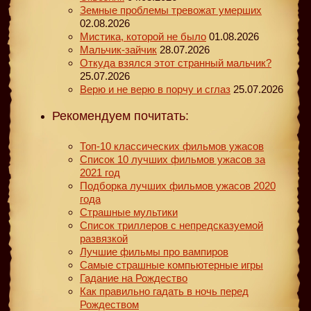
Земные проблемы тревожат умерших
02.08.2026
Мистика, которой не было
01.08.2026
Мальчик-зайчик
28.07.2026
Откуда взялся этот странный мальчик?
25.07.2026
Верю и не верю в порчу и сглаз
25.07.2026
Рекомендуем почитать:
Топ-10 классических фильмов ужасов
Список 10 лучших фильмов ужасов за
2021 год
Подборка лучших фильмов ужасов 2020
года
Страшные мультики
Список триллеров с непредсказуемой
развязкой
Лучшие фильмы про вампиров
Самые страшные компьютерные игры
Гадание на Рождество
Как правильно гадать в ночь перед
Рождеством