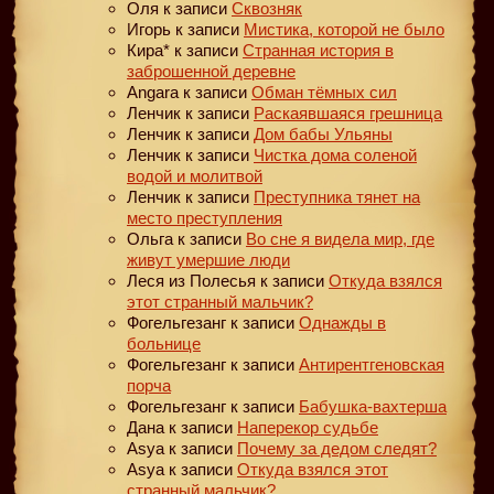
Оля
к записи
Сквозняк
Игорь
к записи
Мистика, которой не было
Кира*
к записи
Странная история в
заброшенной деревне
Angara
к записи
Обман тёмных сил
Ленчик
к записи
Раскаявшаяся грешница
Ленчик
к записи
Дом бабы Ульяны
Ленчик
к записи
Чистка дома соленой
водой и молитвой
Ленчик
к записи
Преступника тянет на
место преступления
Ольга
к записи
Во сне я видела мир, где
живут умершие люди
Леся из Полесья
к записи
Откуда взялся
этот странный мальчик?
Фогельгезанг
к записи
Однажды в
больнице
Фогельгезанг
к записи
Антирентгеновская
порча
Фогельгезанг
к записи
Бабушка-вахтерша
Дана
к записи
Наперекор судьбе
Asya
к записи
Почему за дедом следят?
Asya
к записи
Откуда взялся этот
странный мальчик?