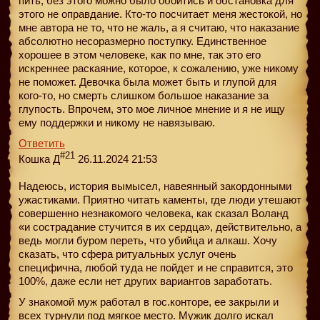
пить, без этого можно было обойтись и обстановка для
этого не оправдание. Кто-то посчитает меня жестокой, но
мне автора не то, что не жаль, а я считаю, что наказание
абсолютно несоразмерно поступку. Единственное
хорошее в этом человеке, как по мне, так это его
искреннее раскаяние, которое, к сожалению, уже никому
не поможет. Девочка была может быть и глупой для
кого-то, но смерть слишком большое наказание за
глупость. Впрочем, это мое личное мнение и я не ищу
ему поддержки и никому не навязываю.
Ответить
#21
Кошка Д
26.11.2024 21:53
Надеюсь, история вымысел, навеянный закордонными
ужастиками. Приятно читать каменты, где люди утешают
совершенно незнакомого человека, как сказал Воланд
«и сострадание стучится в их сердца», действительно, а
ведь могли буром переть, что убийца и алкаш. Хочу
сказать, что сфера ритуальных услуг очень
специфична, любой туда не пойдет и не справится, это
100%, даже если нет других вариантов заработать.
У знакомой муж работал в гос.конторе, ее закрыли и
всех турнули под мягкое место. Мужик долго искал