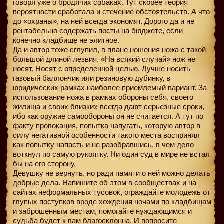
говоря уже о бродячих собаках. Тут скорее теория
вероятности сработала и стечение обстоятельств. А что
до «охраны», на ней всегда экономят. Дорого да и не
рентабельно содержать посты на бюджете, если
конечно кладбище не элитное.
Да и автор тоже сглупил, в плане ношения ножа с такой
большой длиной лезвия. «На всякий случай» нож не
носят. Носят с определенной целью. Лучше носить
газовый баллончик или резиновую дубинку, в
юридических рамках наиболее приемлемый вариант. За
использование ножа в рамках обороны себя, своего
жилища и своих близких всегда дают серьезные сроки,
ибо как оружие самообороны он не считается. А тут по
факту провокация, попытка напугать, которую автор в
силу негативной особенности такого места воспринял
как попытку напасть и не разобравшись, в чем дело
воткнул по самую рукоятку. Ни один суд в мире не встал
бы на его сторону.
Девушку не вернуть, но ради памяти о ней можно делать
добрые дела. Напишите об этом в сообществах и на
сайтах неформальных тусовок, ограждайте молодежь от
глупых поступков вроде хождения ночами по кладбищам
и заброшенным местам, помогайте нуждающимся и
судьба будет к вам благосклонна. И попросите