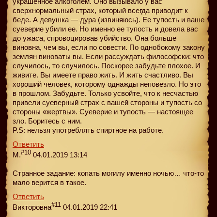
украшенное алкоголем. Оно вызывало у вас
сверхнормальный страх, который всегда приводит к
беде. А девушка — дура (извиняюсь). Ее тупость и ваше
суеверие убили ее. Но именно ее тупость и довела вас
до ужаса, спровоцировав убийство. Она больше
виновна, чем вы, если по совести. По однобокому закону
землян виноваты вы. Если рассуждать философски: что
случилось, то случилось. Поскорее забудьте плохое. И
живите. Вы имеете право жить. И жить счастливо. Вы
хороший человек, которому однажды неповезло. Но это
в прошлом. Забудьте. Только усвойте, что к несчастью
привели суеверный страх с вашей стороны и тупость со
стороны «жертвы». Суеверие и тупость — настоящее
зло. Боритесь с ним.
P.S: нельзя употреблять спиртное на работе.
Ответить
#10
М.
04.01.2019 13:14
Странное задание: копать могилу именно ночью… что-то
мало верится в такое.
Ответить
#11
Викторовна
04.01.2019 22:41