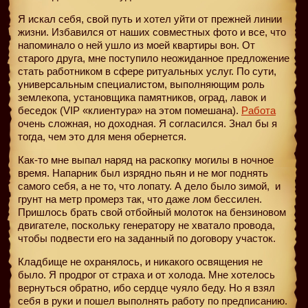
Я искал себя, свой путь и хотел уйти от прежней линии
жизни. Избавился от наших совместных фото и все, что
напоминало о ней ушло из моей квартиры вон. От
старого друга, мне поступило неожиданное предложение
стать работником в сфере ритуальных услуг. По сути,
универсальным специалистом, выполняющим роль
землекопа, установщика памятников, оград, лавок и
беседок (VIP «клиентура» на этом помешана).
Работа
очень сложная, но доходная. Я согласился. Знал бы я
тогда, чем это для меня обернется.
Как-то мне выпал наряд на раскопку могилы в ночное
время. Напарник был изрядно пьян и не мог поднять
самого себя, а не то, что лопату. А дело было зимой,
и
грунт на метр промерз так, что даже лом бессилен.
Пришлось брать свой отбойный молоток на бензиновом
двигателе, поскольку генератору не хватало провода,
чтобы подвести его на заданный по договору участок.
Кладбище не охранялось, и никакого освящения не
было. Я продрог от страха и от холода. Мне хотелось
вернуться обратно, ибо сердце чуяло беду. Но я взял
себя в руки и пошел выполнять работу по предписанию.