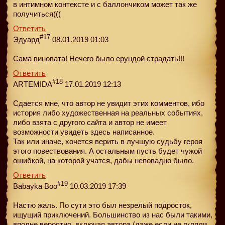
в интимном контексте и с баллончиком может так же
получиться(((
Ответить
#17
Эдуард
08.01.2019 01:03
Сама виновата! Нечего было ерундой страдать!!!
Ответить
#18
ARTEMIDA
17.01.2019 12:13
Сдается мне, что автор не увидит этих комментов, ибо
история либо художественная на реальных событиях,
либо взята с другого сайта и автор не имеет
возможности увидеть здесь написанное.
Так или иначе, хочется верить в лучшую судьбу героя
этого повествования. А остальным пусть будет чужой
ошибкой, на которой учатся, дабы неповадно было.
Ответить
#19
Babayka Boo
10.03.2019 17:39
Настю жаль. По сути это был незрелый подросток,
ищущий приключений. Большинство из нас были такими,
вполне вероятно, включая автора (даже если не гуляли