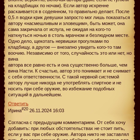
на кладбищах по ночам). Если автор искренне
раскаивается в содеянном, то правильно делает. После
0,5 л водки крик девушки запросто мог лишь показаться
автору «насмешливым и зловещим», быть может, она
сама закричала от испуга, не ожидая на кого-то
наткнуться ночью в столь мрачном и безлюдном месте.
Одно дело, щекотать нервишки прогулками по
кладбищу, а другое — внезапно увидеть кого-то там
воочию. Независимо от того, случайность это или нет, но
вина
автора все равно есть и она существенно больше, чем
вина Насти. К счастью, автор это понимает и не снимает
с себя ответственности. С такой нервной системой
автору лучше никогда не употреблять спиртное и не
носить при себе оружие, во избежание подобных
ситуаций в дальнейшем.
Ответить
#20
Ирина
26.11.2024 16:03
Согласна с предыдущим комментарием. От себя хочу
добавить: при любых обстоятельствах не стоит пить,
если у вас при себе оружие. Автора никто не заставлял