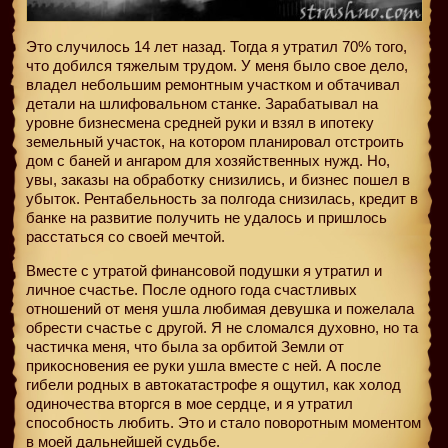
Это случилось 14 лет назад. Тогда я утратил 70% того,
что добился тяжелым трудом. У меня было свое дело,
владел небольшим ремонтным участком и обтачивал
детали на шлифовальном станке. Зарабатывал на
уровне бизнесмена средней руки и взял в ипотеку
земельный участок, на котором планировал отстроить
дом с баней и ангаром для хозяйственных нужд. Но,
увы, заказы на обработку снизились, и бизнес пошел в
убыток. Рентабельность за полгода снизилась, кредит в
банке на развитие получить не удалось и пришлось
расстаться со своей мечтой.
Вместе с утратой финансовой подушки я утратил и
личное счастье. После одного года счастливых
отношений от меня ушла любимая девушка и пожелала
обрести счастье с другой. Я не сломался духовно, но та
частичка меня, что была за орбитой Земли от
прикосновения ее руки ушла вместе с ней. А после
гибели родных в автокатастрофе я ощутил, как холод
одиночества вторгся в мое сердце, и я утратил
способность любить. Это и стало поворотным моментом
в моей дальнейшей судьбе.