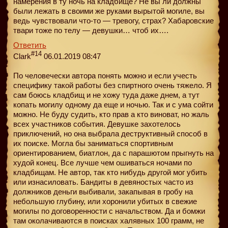
намерения в ту ночь на кладбище? Не вы ли должны
были лежать в своими же руками вырытой могиле, вы
ведь чувствовали что-то — тревогу, страх? Хабаровские
твари тоже по телу — девушки… чтоб их….
Ответить
#14
Clark
06.01.2019 08:47
По человечески автора понять можно и если учесть
специфику такой работы без спиртного очень тяжело. Я
сам боюсь кладбищ и не хожу туда даже днем, а тут
копать могилу одному да еще и ночью. Так и с ума сойти
можно. Не буду судить, кто прав а кто виноват, но жаль
всех участников события. Девушке захотелось
приключений, но она выбрала деструктивный способ в
их поиске. Могла бы заниматься спортивным
ориентированием, биатлон, да с парашютом прыгнуть на
худой конец. Все лучше чем ошиваться ночами по
кладбищам. Не автор, так кто нибудь другой мог убить
или изнасиловать. Бандиты в девяностых часто из
должников деньги выбивали, закапывая в гробу на
небольшую глубину, или хоронили убитых в свежие
могилы по договоренности с начальством. Да и бомжи
там околачиваются в поисках халявных 100 грамм, не