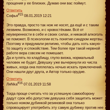
прощения у ее близких. Думаю они вас поймут.
Ответить
#15
Софья
08.01.2019 12:21
Это правда, просто так нож не носят, да ещё и с таким
лезвием. Возможно, и с кровостёками. Всё от
неуверенности в себе и своих силах, и никакой алкоголь
не поможет. В психологии есть понятие-синдром жертвы.
Поэтому и придумали религию, чтобы дать хоть какую-
то защиту и спокойствие. Тем более при такой нервной
работе вера совсем не помешает.
Да и гулять по кладбищу, глупо визжа, нормальный
человек не будет. Девушку уже вычеркнули из числа
живых, когда она поплелась ночью искать приключений.
Они нашли друг друга, и Автор только орудие.
Ответить
#16
ЛяNka
07.01.2019 11:58
Тогда проще считать что за успешную самооборону
дадут срок ибо допустим девушка себя защитить может
только ножом дубинкой резиновой она только
спровоцирует употребить эту самую дубинку против нее