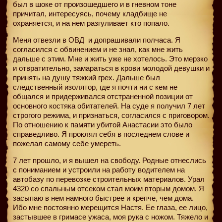
был в шоке от произошедшего и в гневном тоне
причитал, интересуясь, почему кладбище не
охраняется, и на нем разгуливает кто попало.
Меня отвезли в ОВД
и допрашивали полчаса. Я
согласился с обвинением и не знал, как мне жить
дальше с этим. Мне и жить уже не хотелось. Это мерзко
и отвратительно, замараться в крови молодой девушки и
принять на душу тяжкий грех. Дальше был
следственный изолятор, где я почти ни с кем не
общался и придерживался отстраненной позиции от
основного костяка обитателей. На суде я получил 7 лет
строгого режима, и признаться, согласился с приговором.
По отношению к памяти убитой Анастасии это было
справедливо. Я проклял себя в последнем слове и
пожелал самому себе умереть.
7 лет прошло, и я вышел на свободу. Родные отнеслись
с пониманием и устроили на работу водителем на
автобазу по перевозке строительных материалов. Урал
4320 со спальным отсеком стал моим вторым домом. Я
засыпаю в нем намного быстрее и крепче, чем дома.
Ибо мне постоянно мерещится Настя. Ее глаза, ее лицо,
застывшее в гримасе ужаса, моя рука с ножом. Тяжело и