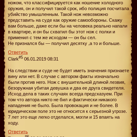
ножом, что классифицируется как ношение холодного
оружия, он и получил такой срок, ибо полиция посчитала
убийство умышленным. Такой нож невозможно
представить на суде как оружие самообороны. Скажу
вам больше, даже если бы на человека реально напали
в квартире, и он бы схватил бы этот нож с полки и
применил с тем же исходом — он бы сел.
Не признался бы — получил десятку ,а то и больше.
Ответить
#5
Clark
06.01.2019 08:31
На следствии и суде не будет иметь значения признаете
вину или нет. В случае с автором факты изначально
были против него. Нож с внушительной длиной лезвия,
безоружная убитая девушка и два ее друга свидетеля.
Исход дела в таких случаях всегда предсказуем. При
том что автора никто не бил и фактически никакого
нападения не было. Была провокация и не более. В
юридическом поле это не относится к серьезной угрозе.
7 лет это еще легко отделался, могли и 15 впаять на
ходу.
Ответить
#6