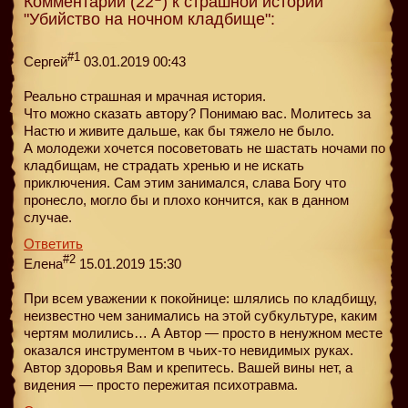
Комментарии (22
) к страшной истории
"Убийство на ночном кладбище":
#1
Сергей
03.01.2019 00:43
Реально страшная и мрачная история.
Что можно сказать автору? Понимаю вас. Молитесь за
Настю и живите дальше, как бы тяжело не было.
А молодежи хочется посоветовать не шастать ночами по
кладбищам, не страдать хренью и не искать
приключения. Сам этим занимался, слава Богу что
пронесло, могло бы и плохо кончится, как в данном
случае.
Ответить
#2
Елена
15.01.2019 15:30
При всем уважении к покойнице: шлялись по кладбищу,
неизвестно чем занимались на этой субкультуре, каким
чертям молились… А Автор — просто в ненужном месте
оказался инструментом в чьих-то невидимых руках.
Автор здоровья Вам и крепитесь. Вашей вины нет, а
видения — просто пережитая психотравма.