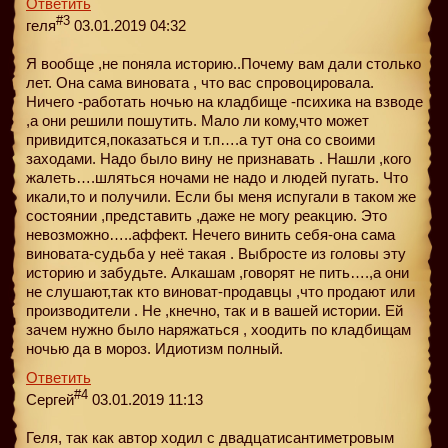
Ответить
#3
геля
03.01.2019 04:32
Я вообще ,не поняла историю..Почему вам дали столько
лет. Она сама виновата , что вас спровоцировала.
Ничего -работать ночью на кладбище -психика на взводе
,а они решили пошутить. Мало ли кому,что может
привидится,показаться и т.п….а тут она со своими
заходами. Надо было вину не признавать . Нашли ,кого
жалеть….шляться ночами не надо и людей пугать. Что
икали,то и получили. Если бы меня испугали в таком же
состоянии ,представить ,даже не могу реакцию. Это
невозможно…..аффект. Нечего винить себя-она сама
виновата-судьба у неё такая . Выбросте из головы эту
историю и забудьте. Алкашам ,говорят не пить….,а они
не слушают,так кто виноват-продавцы ,что продают или
производители . Не ,кнечно, так и в вашей истории. Ей
зачем нужно было наряжаться , хоодить по кладбищам
ночью да в мороз. Идиотизм полный.
Ответить
#4
Сергей
03.01.2019 11:13
Геля, так как автор ходил с двадцатисантиметровым