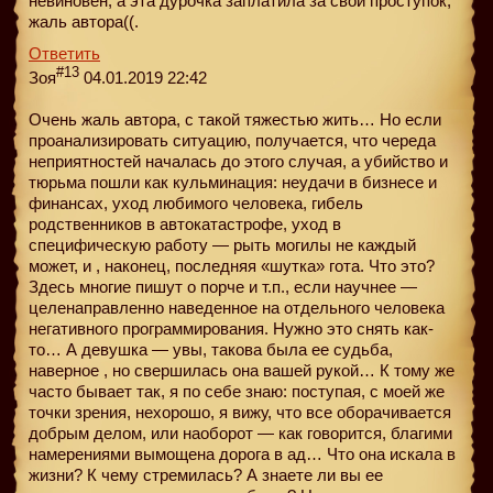
невиновен, а эта дурочка заплатила за свой проступок,
жаль автора((.
Ответить
#13
Зоя
04.01.2019 22:42
Очень жаль автора, с такой тяжестью жить… Но если
проанализировать ситуацию, получается, что череда
неприятностей началась до этого случая, а убийство и
тюрьма пошли как кульминация: неудачи в бизнесе и
финансах, уход любимого человека, гибель
родственников в автокатастрофе, уход в
специфическую работу — рыть могилы не каждый
может, и , наконец, последняя «шутка» гота. Что это?
Здесь многие пишут о порче и т.п., если научнее —
целенаправленно наведенное на отдельного человека
негативного программирования. Нужно это снять как-
то… А девушка — увы, такова была ее судьба,
наверное , но свершилась она вашей рукой… К тому же
часто бывает так, я по себе знаю: поступая, с моей же
точки зрения, нехорошо, я вижу, что все оборачивается
добрым делом, или наоборот — как говорится, благими
намерениями вымощена дорога в ад… Что она искала в
жизни? К чему стремилась? А знаете ли вы ее