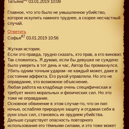
Татьяна
03.01.2019 10:08
Главное, что это было не умышленное убийство,
которое искупить намного труднее, а скорее несчастный
случай.
Ответить
#7
Софья
03.01.2019 10:56
Жуткая история.
Если это правда, трудно сказать, кто прав, а кто виноват.
Так сложилось. Я думаю, если бы девушке не суждено
было умереть в тот день и час, Автор бы промахнулся.
Убить одним точным ударом- не каждый может, даже в
состоянии аффекта. Его рукой управляли. Но это не
оправдание, это возможное объяснение.
Любая работа на кладбище очень специфическая и
требует много моральных и физических сил. Но это
тоже не оправдание.
Основное обвинение в этом случае-то, что он пил
ночью, ослабляя природную защиту и отдавая себя в
руки злых сил, становясь их орудием убийства.
Дальше существует опасность повторного
использования его тёмными силами, и это тоже может