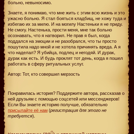
больно, невыносимо.
Знаете, я понимаю, что мне жить с этим всю жизнь и это
ужасно больно. Я стал бояться кладбищ, не хожу туда и
избегаю их за милю. И на могилу Настеньки я не приду.
Не смогу. Настенька, прости меня, мне так больно
осознавать, что я натворил. Не прав я был, когда
поддался на эмоции и не разобрался, что ты просто
пошутила надо мной и не хотела причинять вреда. А я
что наделал? Я убийца, подлец и негодяй. И дурак,
дурак как есть. И будь проклят тот день, когда я пошел
работать в сферу ритуальных услуг.
Автор: Тот, кто совершил мерзость
Понравилась история? Поддержите автора, рассказав о
ней друзьям с помощью соцсетей или мессенджеров!
Если Вы знаете историю получше, обязательно
присылайте её нам
(
регистрация для этого не
требуется
).