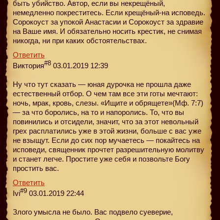
быть убийство. Автор, если вы некрещёный,
немедленно покреститесь. Если крещёный-на исповедь.
Сорокоуст за упокой Анастасии и Сорокоуст за здравие
на Ваше имя. И обязательно носить крестик, не снимая
никогда, ни при каких обстоятельствах.
Ответить
#8
Виктория
03.01.2019 12:39
Ну что тут сказать — юная дурочка не прошла даже
естественный отбор. О чем там все эти готы мечтают:
ночь, мрак, кровь, слезы. «Ищите и обрящете»(Мф. 7:7)
— за что боролись, на то и напоролись. То, что вы
повинились и отсидели, значит, что за этот невольный
грех расплатились уже в этой жизни, больше с вас уже
не взыщут. Если до сих пор мучаетесь — покайтесь на
исповеди, священник прочтет разрешительную молитву
и станет легче. Простите уже себя и позвольте Богу
простить вас.
Ответить
#9
Ivi
03.01.2019 22:44
Злого умысла не было. Вас подвело суеверие,