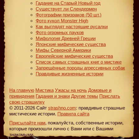
Гадание на Старый Новый год
Существует ли Слендермен
Фотографии призраков (50 шт.)
Фото кукол Monster High
Как выглядят настоящие русалки
Фото огромных пауков
Мифология Древней Греции
Японские мифические существа
Мифы Северной Америки
Европейские мифические существа
Список самых страшных книг о мистике
Запрещённые породы агрессивных собак
Правдивые жизненные истории
На главную
Мистика
Ужасы на ночь
Домовые и
привидения
Гадания и знаки
Другие темы
Прислать
свою страшилку
© 2011-2026 Сайт
strashno.com
: правдивые страшные
мистические истории.
Правила сайта
Присылайте нам
, пожалуйста, собственные истории,
которые произошли лично с Вами или с Вашими
знакомыми.