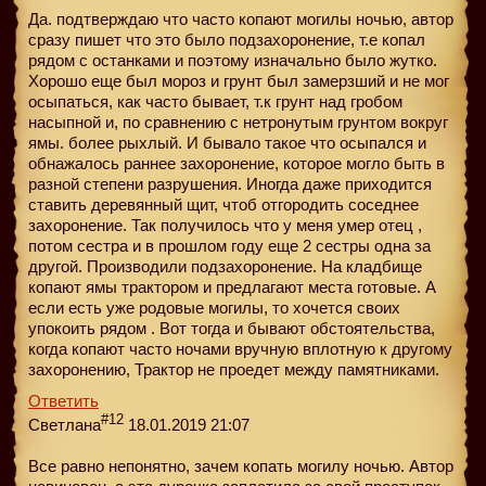
Да. подтверждаю что часто копают могилы ночью, автор
сразу пишет что это было подзахоронение, т.е копал
рядом с останками и поэтому изначально было жутко.
Хорошо еще был мороз и грунт был замерзший и не мог
осыпаться, как часто бывает, т.к грунт над гробом
насыпной и, по сравнению с нетронутым грунтом вокруг
ямы. более рыхлый. И бывало такое что осыпался и
обнажалось раннее захоронение, которое могло быть в
разной степени разрушения. Иногда даже приходится
ставить деревянный щит, чтоб отгородить соседнее
захоронение. Так получилось что у меня умер отец ,
потом сестра и в прошлом году еще 2 сестры одна за
другой. Производили подзахоронение. На кладбище
копают ямы трактором и предлагают места готовые. А
если есть уже родовые могилы, то хочется своих
упокоить рядом . Вот тогда и бывают обстоятельства,
когда копают часто ночами вручную вплотную к другому
захоронению, Трактор не проедет между памятниками.
Ответить
#12
Светлана
18.01.2019 21:07
Все равно непонятно, зачем копать могилу ночью. Автор