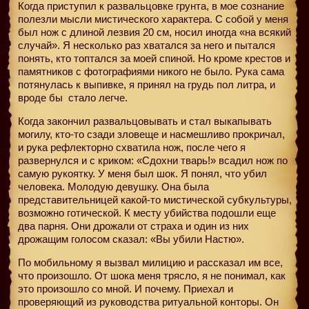
Когда приступил к развальцовке грунта, в мое сознание
полезли мысли мистического характера. С собой у меня
был нож с длиной лезвия 20 см, носил иногда «на всякий
случай». Я несколько раз хватался за него и пытался
понять, кто топтался за моей спиной. Но кроме крестов и
памятников с фотографиями никого не было. Рука сама
потянулась к выпивке, я принял на грудь пол литра, и
вроде бы
стало легче.
Когда закончил развальцовывать и стал выкапывать
могилу, кто-то сзади зловеще и насмешливо прокричал,
и рука рефлекторно схватила нож, после чего я
развернулся и с криком: «Сдохни тварь!» всадил нож по
самую рукоятку. У меня был шок. Я понял, что убил
человека. Молодую девушку. Она была
представительницей какой-то мистической субкультуры,
возможно готической. К месту убийства подошли еще
два парня. Они дрожали от страха и один из них
дрожащим голосом сказал: «Вы убили Настю».
По мобильному я вызвал милицию и рассказал им все,
что произошло. От шока меня трясло, я не понимал, как
это произошло со мной. И почему. Приехал и
проверяющий из руководства ритуальной конторы. Он