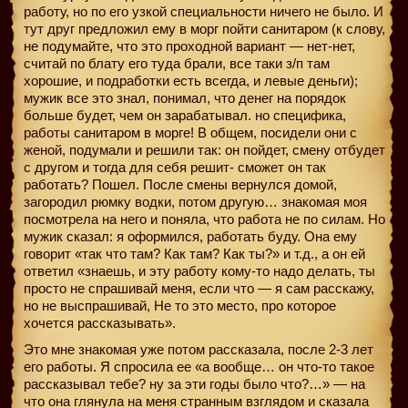
работу, но по его узкой специальности ничего не было. И
тут друг предложил ему в морг пойти санитаром (к слову,
не подумайте, что это проходной вариант — нет-нет,
считай по блату его туда брали, все таки з/п там
хорошие, и подработки есть всегда, и левые деньги);
мужик все это знал, понимал, что денег на порядок
больше будет, чем он зарабатывал. но специфика,
работы санитаром в морге! В общем, посидели они с
женой, подумали и решили так: он пойдет, смену отбудет
с другом и тогда для себя решит- сможет он так
работать? Пошел. После смены вернулся домой,
загородил рюмку водки, потом другую… знакомая моя
посмотрела на него и поняла, что работа не по силам. Но
мужик сказал: я оформился, работать буду. Она ему
говорит «так что там? Как там? Как ты?» и т.д., а он ей
ответил «знаешь, и эту работу кому-то надо делать, ты
просто не спрашивай меня, если что — я сам расскажу,
но не выспрашивай, Не то это место, про которое
хочется рассказывать».
Это мне знакомая уже потом рассказала, после 2-3 лет
его работы. Я спросила ее «а вообще… он что-то такое
рассказывал тебе? ну за эти годы было что?…» — на
что она глянула на меня странным взглядом и сказала