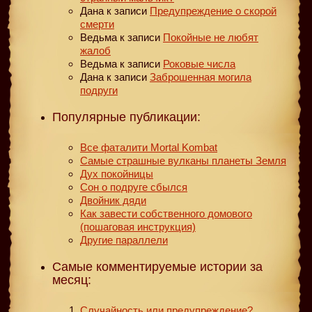
Дана
к записи
Предупреждение о скорой
смерти
Ведьма
к записи
Покойные не любят
жалоб
Ведьма
к записи
Роковые числа
Дана
к записи
Заброшенная могила
подруги
Популярные публикации:
Все фаталити Mortal Kombat
Самые страшные вулканы планеты Земля
Дух покойницы
Сон о подруге сбылся
Двойник дяди
Как завести собственного домового
(пошаговая инструкция)
Другие параллели
Самые комментируемые истории за
месяц:
Случайность или предупреждение?