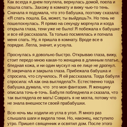
Как всегда я днем погуляла, вернулась домой, поела и
пошла спать. Захожу в комнату и вижу чью-то тень.
Сначала я подумала, что это бабушка, поэтому сказала:
«Я спать пошла. Ба, может, ты выйдешь?». Но тень не
пошелохнулась. Я прямо на секунду моргнула и когда
открыла глаза, тени уже не было! Я побежала к бабушке
и все ей рассказала. Та только посмеялась и погнала
меня спать. Ну, я пришла в комнату. Вроде все в
порядке. Легла, значит, и уснула.
Проснулась я довольно быстро. Открываю глаза, вижу,
стоит передо мною какая-то женщина в длинным платье,
бледная кожа, и ни один мускул на ее лице не дрогнул.
Я закричала и закрыла глаза. Прибежала бабушка и
спросила, что случилось. Я ей рассказала. Тогда бабуля
спросила: «А как она выглядела?». Естественно тогда
бабушка думала, что
это моя фантазия. Я женщину
описала точь-в-точь. Бабуля побледнела и сказала, что
так выглядела ее мать! Соврать я не могла, потому что
не знала внешности своей прабабушки.
Всю ночь мы ходили из угла в угол. Я много раз
слышала шаги и видела тени. Но, наконец, наступило
утро. Пришел священник и освятил дом. После этого