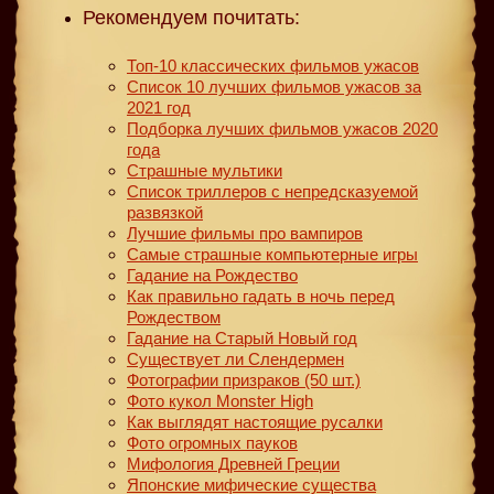
Рекомендуем почитать:
Топ-10 классических фильмов ужасов
Список 10 лучших фильмов ужасов за
2021 год
Подборка лучших фильмов ужасов 2020
года
Страшные мультики
Список триллеров с непредсказуемой
развязкой
Лучшие фильмы про вампиров
Самые страшные компьютерные игры
Гадание на Рождество
Как правильно гадать в ночь перед
Рождеством
Гадание на Старый Новый год
Существует ли Слендермен
Фотографии призраков (50 шт.)
Фото кукол Monster High
Как выглядят настоящие русалки
Фото огромных пауков
Мифология Древней Греции
Японские мифические существа