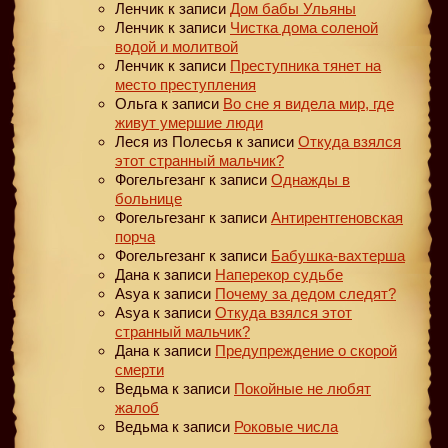
Ленчик
к записи
Дом бабы Ульяны
Ленчик
к записи
Чистка дома соленой
водой и молитвой
Ленчик
к записи
Преступника тянет на
место преступления
Ольга
к записи
Во сне я видела мир, где
живут умершие люди
Леся из Полесья
к записи
Откуда взялся
этот странный мальчик?
Фогельгезанг
к записи
Однажды в
больнице
Фогельгезанг
к записи
Антирентгеновская
порча
Фогельгезанг
к записи
Бабушка-вахтерша
Дана
к записи
Наперекор судьбе
Asya
к записи
Почему за дедом следят?
Asya
к записи
Откуда взялся этот
странный мальчик?
Дана
к записи
Предупреждение о скорой
смерти
Ведьма
к записи
Покойные не любят
жалоб
Ведьма
к записи
Роковые числа