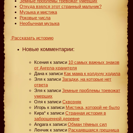
Земные проблемы тревожат умерших
Откуда взялся этот странный мальчик?
Музыка и мистика
Роковые числа
Необычная музыка
Рассказать историю
Новые комментарии:
Ксения
к записи
10 самых важных знаков
от Ангела-хранителя
Дана
к записи
Как мама к колдуну ходила
Эля
к записи
Загадки, на которые нет
ответа
Эля
к записи
Земные проблемы тревожат
умерших
Оля
к записи
Сквозняк
Игорь
к записи
Мистика, которой не было
Кира*
к записи
Странная история в
заброшенной деревне
Angara
к записи
Обман тёмных сил
Ленчик
к записи
Раскаявшаяся грешница