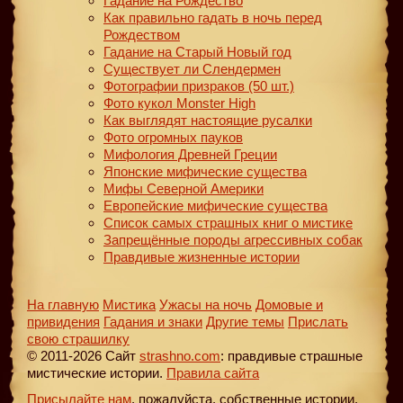
Гадание на Рождество
Как правильно гадать в ночь перед
Рождеством
Гадание на Старый Новый год
Существует ли Слендермен
Фотографии призраков (50 шт.)
Фото кукол Monster High
Как выглядят настоящие русалки
Фото огромных пауков
Мифология Древней Греции
Японские мифические существа
Мифы Северной Америки
Европейские мифические существа
Список самых страшных книг о мистике
Запрещённые породы агрессивных собак
Правдивые жизненные истории
На главную
Мистика
Ужасы на ночь
Домовые и
привидения
Гадания и знаки
Другие темы
Прислать
свою страшилку
© 2011-2026 Сайт
strashno.com
: правдивые страшные
мистические истории.
Правила сайта
Присылайте нам
, пожалуйста, собственные истории,