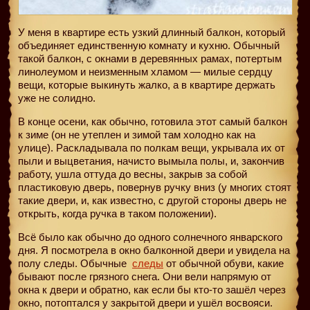
У меня в квартире есть узкий длинный балкон, который
объединяет единственную комнату и кухню. Обычный
такой балкон, с окнами в деревянных рамах, потертым
линолеумом и неизменным хламом — милые сердцу
вещи, которые выкинуть жалко, а в квартире держать
уже не солидно.
В конце осени, как обычно, готовила этот самый балкон
к зиме (он не утеплен и зимой там холодно как на
улице). Раскладывала по полкам вещи, укрывала их от
пыли и выцветания, начисто вымыла полы, и, закончив
работу, ушла оттуда до весны, закрыв за собой
пластиковую дверь, повернув ручку вниз (у многих стоят
такие двери, и, как известно, с другой стороны дверь не
открыть, когда ручка в таком положении).
Всё было как обычно до одного солнечного январского
дня. Я посмотрела в окно балконной двери и увидела на
полу следы. Обычные
следы
от обычной обуви, какие
бывают после грязного снега. Они вели напрямую от
окна к двери и обратно, как если бы кто-то зашёл через
окно, потоптался у закрытой двери и ушёл восвояси.