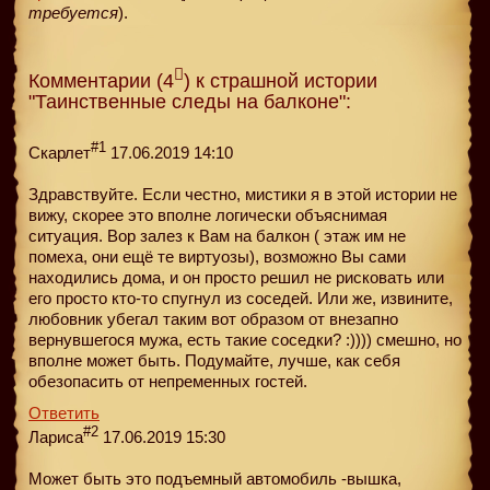
требуется
).
Комментарии (4
) к страшной истории
"Таинственные следы на балконе":
#1
Скарлет
17.06.2019 14:10
Здравствуйте. Если честно, мистики я в этой истории не
вижу, скорее это вполне логически объяснимая
ситуация. Вор залез к Вам на балкон ( этаж им не
помеха, они ещё те виртуозы), возможно Вы сами
находились дома, и он просто решил не рисковать или
его просто кто-то спугнул из соседей. Или же, извините,
любовник убегал таким вот образом от внезапно
вернувшегося мужа, есть такие соседки? :)))) смешно, но
вполне может быть. Подумайте, лучше, как себя
обезопасить от непременных гостей.
Ответить
#2
Лариса
17.06.2019 15:30
Может быть это подъемный автомобиль -вышка,