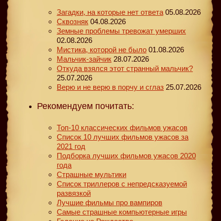
Загадки, на которые нет ответа
05.08.2026
Сквозняк
04.08.2026
Земные проблемы тревожат умерших
02.08.2026
Мистика, которой не было
01.08.2026
Мальчик-зайчик
28.07.2026
Откуда взялся этот странный мальчик?
25.07.2026
Верю и не верю в порчу и сглаз
25.07.2026
Рекомендуем почитать:
Топ-10 классических фильмов ужасов
Список 10 лучших фильмов ужасов за
2021 год
Подборка лучших фильмов ужасов 2020
года
Страшные мультики
Список триллеров с непредсказуемой
развязкой
Лучшие фильмы про вампиров
Самые страшные компьютерные игры