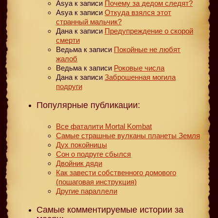
Asya
к записи
Почему за дедом следят?
Asya
к записи
Откуда взялся этот
странный мальчик?
Дана
к записи
Предупреждение о скорой
смерти
Ведьма
к записи
Покойные не любят
жалоб
Ведьма
к записи
Роковые числа
Дана
к записи
Заброшенная могила
подруги
Популярные публикации:
Все фаталити Mortal Kombat
Самые страшные вулканы планеты Земля
Дух покойницы
Сон о подруге сбылся
Двойник дяди
Как завести собственного домового
(пошаговая инструкция)
Другие параллели
Самые комментируемые истории за