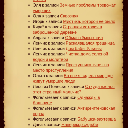
Эля
к записи
Земные проблемы тревожат
умерших
Оля
к записи
Сквозняк
Игорь
к записи
Мистика, которой не было
Кира*
к записи
Странная история в
заброшенной деревне
Angara
к записи
Обман тёмных сил
Ленчик
к записи
Раскаявшаяся грешница
Ленчик
к записи
Дом бабы Ульяны
Ленчик
к записи
Чистка дома соленой
водой и молитвой
Ленчик
к записи
Преступника тянет на
место преступления
Ольга
к записи
Во сне я видела мир, где
живут умершие люди
Леся из Полесья
к записи
Откуда взялся
этот странный мальчик?
Фогельгезанг
к записи
Однажды в
больнице
Фогельгезанг
к записи
Антирентгеновская
порча
Фогельгезанг
к записи
Бабушка-вахтерша
Дана
к записи
Наперекор судьбе