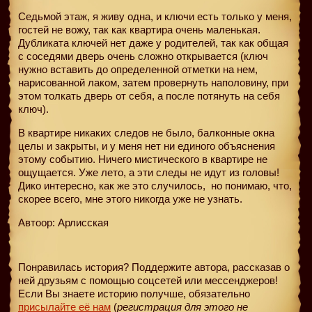
Седьмой этаж, я живу одна, и ключи есть только у меня,
гостей не вожу, так как квартира очень маленькая.
Дубликата ключей нет даже у родителей, так как общая
с соседями дверь очень сложно открывается (ключ
нужно вставить до определенной отметки на нем,
нарисованной лаком, затем провернуть наполовину, при
этом толкать дверь от себя, а после потянуть на себя
ключ).
В квартире никаких следов не было, балконные окна
целы и закрыты, и у меня нет ни единого объяснения
этому событию. Ничего мистического в квартире не
ощущается. Уже лето, а эти следы не идут из головы!
Дико интересно, как же это случилось,
но понимаю, что,
скорее всего, мне этого никогда уже не узнать.
Автоор: Арлисская
Понравилась история? Поддержите автора, рассказав о
ней друзьям с помощью соцсетей или мессенджеров!
Если Вы знаете историю получше, обязательно
присылайте её нам
(
регистрация для этого не