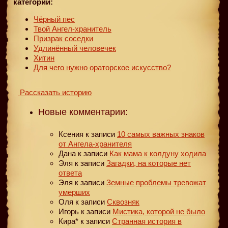
категории:
Чёрный пес
Твой Ангел-хранитель
Призрак соседки
Удлинённый человечек
Хитин
Для чего нужно ораторское искусство?
Рассказать историю
Новые комментарии:
Ксения
к записи
10 самых важных знаков
от Ангела-хранителя
Дана
к записи
Как мама к колдуну ходила
Эля
к записи
Загадки, на которые нет
ответа
Эля
к записи
Земные проблемы тревожат
умерших
Оля
к записи
Сквозняк
Игорь
к записи
Мистика, которой не было
Кира*
к записи
Странная история в