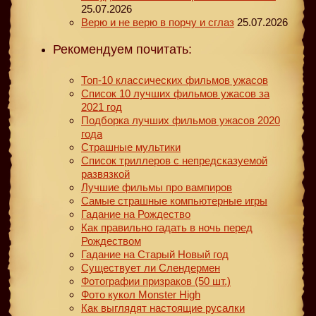
25.07.2026
Верю и не верю в порчу и сглаз
25.07.2026
Рекомендуем почитать:
Топ-10 классических фильмов ужасов
Список 10 лучших фильмов ужасов за
2021 год
Подборка лучших фильмов ужасов 2020
года
Страшные мультики
Список триллеров с непредсказуемой
развязкой
Лучшие фильмы про вампиров
Самые страшные компьютерные игры
Гадание на Рождество
Как правильно гадать в ночь перед
Рождеством
Гадание на Старый Новый год
Существует ли Слендермен
Фотографии призраков (50 шт.)
Фото кукол Monster High
Как выглядят настоящие русалки