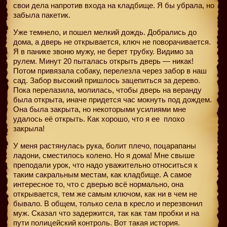
свои дела напротив входа на кладбище. Я бы убрала, но
забыла пакетик.
Уже темнело, и пошел мелкий дождь. Добрались до
дома, а дверь не открывается, ключ не поворачивается.
Я в панике звоню мужу, не берет трубку. Видимо за
рулем. Минут 20 пыталась открыть дверь — никак!
Потом привязала собаку, перелезла через забор в наш
сад. Забор высокий пришлось зацепиться за дерево.
Пока перелазила, молилась, чтобы дверь на веранду
была открыта, иначе придется час мокнуть под дождем.
Она была закрыта, но некоторыми усилиями мне
удалось её открыть. Как хорошо, что я ее
плохо
закрыла!
У меня растянулась рука, болит плечо, поцарапаны
ладони, сместилось колено. Но я дома! Мне свыше
преподали урок, что надо уважительно относиться к
таким сакральным местам, как кладбище. А самое
интересное то, что с дверью всё нормально, она
открывается, тем же самым ключом, как ни в чем не
бывало. В общем, только села в кресло и перезвонил
муж. Сказал что задержится, так как там пробки и на
пути полицейский контроль. Вот такая история.