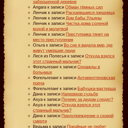
заброшенной деревне
Angara
к записи
Обман тёмных сил
Ленчик
к записи
Раскаявшаяся грешница
Ленчик
к записи
Дом бабы Ульяны
Ленчик
к записи
Чистка дома соленой
водой и молитвой
Ленчик
к записи
Преступника тянет на
место преступления
Ольга
к записи
Во сне я видела мир, где
живут умершие люди
Леся из Полесья
к записи
Откуда взялся
этот странный мальчик?
Фогельгезанг
к записи
Однажды в
больнице
Фогельгезанг
к записи
Антирентгеновская
порча
Фогельгезанг
к записи
Бабушка-вахтерша
Дана
к записи
Наперекор судьбе
Asya
к записи
Почему за дедом следят?
Asya
к записи
Откуда взялся этот
странный мальчик?
Дана
к записи
Предупреждение о скорой
смерти
Ведьма
к записи
Покойные не любят