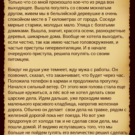
Только что со мной произошло кое-что из ряда вон
выходящее. Вышла погулять со своим мохнатым
другом, живем мы в бельгийской деревушке в очень
спокойном месте в 7 километрах от города. Соседи
мирные старики, молодых мало. Улица с богатыми
домиками. Вышла, значит, красота осени, разноцветные
деревья, шикарные дома. Вообще не хотела выходить,
если честно, так как имею частые головокружения, и
частые приступы гипервентиляции. И в начале
очередного приступа, решила погулять со своим
питомцем.
Вокруг ни души уже темнеет, жду мужа с работы. Он
позвонил, сказал, что заканчивает, что будет через час.
Положила телефон в карман и продолжила прогулку.
Начался сильный ветер. От этого моя голова стала еще
больше кружиться, а пёс всё не хотел делать свои
царские дела. Идем дальше, уже проходим мимо
маленького красивого кладбища, напротив железная
дорога. Обычно он делает
свои дела на травке, рядом с
железной дорогой пока нет поезда. Но вот уже
продрогнув от холода так и не сделав свои дела, мы
пошли домой. И видимо испугавшись того, что мы
больше не пойдем гулять его величество решил сделать