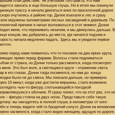
ороший план действий,
не учитывая того факта, что нам
ридется заехать в еще большую глушь. Но в итоге мы покинули
динокую трассу и начали двигаться вниз по проселочной дороге
 скоро очутились в районе гор. Далее въехали в лес и сразу
тали окружены километрами лесных насаждений и деревьев. По
епонятной причине я начал волноваться в этот момент. Дэнни
бедил меня, что переживать незачем, и мы двинулись дальше. 
онце концов, мы добрались до места, где начался подъем и
корость начала медленно падать. Здесь мы и увидели первое
нечто».
рямо перед нами появилось что-то похожее на два ярких круга,
ияющих прямо перед фарами. Волосы стали подниматься
ыбом от страха, но Дэнни только рассмеялся, когда посмотрел
а меня. Это был волк, а светящиеся круги – отражение света
ар в его глазах. Дэнни тогда посмеялся, но нам до
конца
оездки было не до смеха. Мы поехали дальше, но примерно
ерез 10 минут, когда уже достигли вершины, стало возможно
азглядеть чью-то фигуру, спотыкающейся походкой
аправлявшуюся к обочине. Я сразу понял, что на этот раз, это н
олк – фигура стояла на двух ногах. Представьте себе такую
артину: вы находитесь в полной глуши, в километрах от кого-
ибо и теперь видите чей-то бродячий силуэт. Дэнни на мгновени
ервно засмеялся, когда стало видно женщину, идущую по дороге