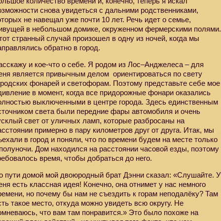
ольшое количество времени и, конечно, теперь я искал
озможности снова увидеться с дальними родственниками,
оторых не навещал уже почти 10 лет. Речь идет о семье,
ивущей в небольшом домике, окруженном фермерскими полями
тот странный случай произошел в одну из ночей, когда мы
аправлялись обратно в город.
асскажу и кое-что о себе. Я родом из Лос–Анджелеса – для
еня является привычным делом
ориентироваться по свету
ородских фонарей и светофорам. Поэтому представьте себе мое
дивление в момент, когда все придорожные фонари оказались
олностью выключенными в центре города. Здесь единственным
сточником света были передние фары автомобиля и очень
усклый свет от уличных ламп, которые разбросаны на
асстоянии примерно в пару километров друг от друга. Итак, мы
ъехали в город и поняли, что по времени будем на месте только
 полуночи. Дом находился на расстоянии часовой езды, поэтому
ребовалось время, чтобы добраться до него.
о пути домой мой двоюродный брат Дэнни сказал: «Слушайте. 
еня есть классная идея! Конечно, она отнимет у нас немного
ремени, но почему бы нам не съездить к горам неподалёку? Там
сть такое место, откуда можно увидеть всю округу. Не
омневаюсь, что вам там понравится.» Это было похоже на