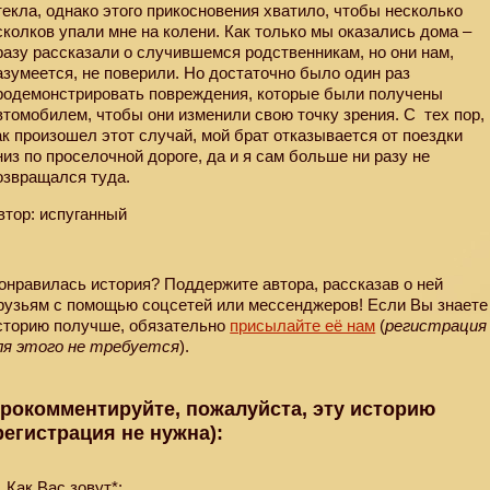
текла, однако этого прикосновения хватило, чтобы несколько
сколков упали мне на колени. Как только мы оказались дома –
разу рассказали о случившемся родственникам, но они нам,
азумеется, не поверили. Но достаточно было один раз
родемонстрировать повреждения, которые были получены
втомобилем, чтобы они изменили свою точку зрения. С
тех пор,
ак произошел этот случай, мой брат отказывается от поездки
низ по проселочной дороге, да и я сам больше ни разу не
озвращался туда.
втор: испуганный
онравилась история? Поддержите автора, рассказав о ней
рузьям с помощью соцсетей или мессенджеров! Если Вы знаете
сторию получше, обязательно
присылайте её нам
(
регистрация
ля этого не требуется
).
рокомментируйте, пожалуйста, эту историю
регистрация не нужна):
Как Вас зовут*: