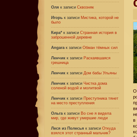
Оля
к записи
Сквозняк
Игорь
к записи
Мистика, которой не
было
Кира*
к записи
Странная история в
заброшенной деревне
Angara
к записи
Обман тёмных сил
Ленчик
к записи
Раскаявшаяся
грешница
Ленчик
к записи
Дом бабы Ульяны
Ленчик
к записи
Чистка дома
соленой водой и молитвой
О
р
Ленчик
к записи
Преступника тянет
п
на место преступления
в
Ольга
к записи
Во сне я видела
н
мир, где живут умершие люди
в
к
Леся из Полесья
к записи
Откуда
к
взялся этот странный мальчик?