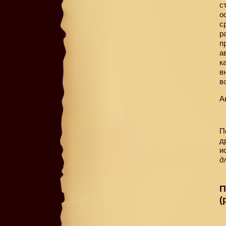
с
о
с
р
п
а
к
в
в
А
П
д
и
д
П
(