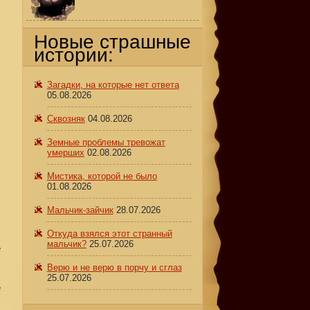
Новые страшные
истории:
В
Загадки, на которые нет ответа
05.08.2026
Сквозняк
04.08.2026
Земные проблемы тревожат
умерших
02.08.2026
Мистика, которой не было
01.08.2026
Мальчик-зайчик
28.07.2026
Откуда взялся этот странный
мальчик?
25.07.2026
е
Верю и не верю в порчу и сглаз
25.07.2026
е
.