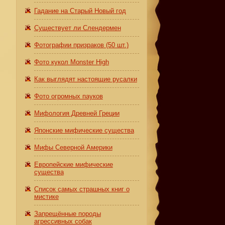
Гадание на Старый Новый год
Существует ли Слендермен
Фотографии призраков (50 шт.)
Фото кукол Monster High
Как выглядят настоящие русалки
Фото огромных пауков
Мифология Древней Греции
Японские мифические существа
Мифы Северной Америки
Европейские мифические
существа
Список самых страшных книг о
мистике
Запрещённые породы
агрессивных собак