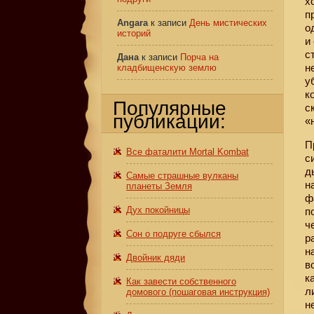
х
п
Angara
к записи
День мистических
о
историй
и
с
Дана
к записи
Порча на
н
кладбищенскую землю
у
к
Популярные
с
публикации:
«
П
Все фаталити Mortal Kombat
с
д
Самые страшные вулканы
н
планеты Земля
ф
Дух покойницы
п
ч
Сон о подруге сбылся
р
н
Двойник дяди
в
к
Как завести собственного
л
домового (пошаговая инструкция)
н