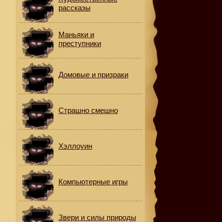
рассказы
.
Маньяки и
преступники
Домовые и призраки
Страшно смешно
Хэллоуин
У
Компьютерные игры
Звери и силы природы