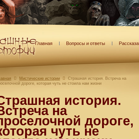
Главная
Вопросы и ответы
Рассказа
лавная
Мистические истории
Страшная история. Встреча на
роселочной дороге, которая чуть не стоила нам жизни
Страшная история.
Встреча на
проселочной дороге,
которая чуть не