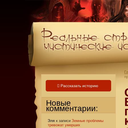
Г
п
Рассказать историю
Новые
комментарии:
Эля
к записи
Земные проблемы
тревожат умерших