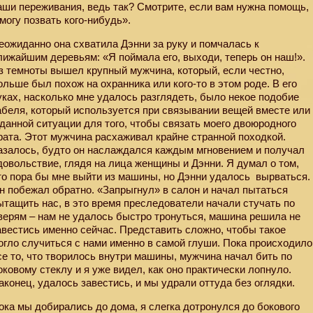
аши переживания, ведь так? Смотрите, если вам нужна помощь,
 могу позвать кого-нибудь».
еожиданно она схватила Дэнни за руку и помчалась к
лижайшим деревьям: «Я поймала его, выходи, теперь он наш!».
з темноты вышел крупный мужчина, который, если честно,
ольше был похож на охранника или кого-то в этом роде. В его
уках, насколько мне удалось разглядеть, было некое подобие
абеля, который используется при связывании вещей вместе или
 данной ситуации для того, чтобы связать моего двоюродного
рата. Этот мужчина расхаживал крайне странной походкой.
азалось, будто он наслаждался каждым мгновением и получал
довольствие, глядя на лица женщины и Дэнни. Я думал о том,
то пора бы мне выйти из машины, но Дэнни удалось
вырваться.
н побежал обратно. «Запрыгнул» в салон и начал пытаться
ытащить нас, в это время преследователи начали стучать по
верям – нам не удалось быстро тронуться, машина решила не
авестись именно сейчас. Представить сложно, чтобы такое
огло случиться с нами именно в самой глуши. Пока происходило
се то, что творилось внутри машины, мужчина начал бить по
оковому стеклу и я уже видел, как оно практически лопнуло.
аконец, удалось завестись, и мы удрали оттуда без оглядки.
ока мы добирались до дома, я слегка дотронулся до бокового