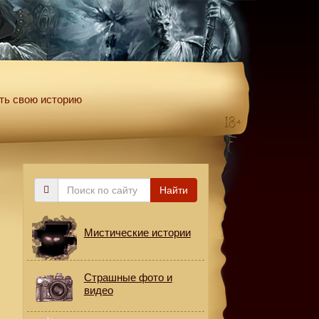
ть свою историю
Поиск
Найти
по
сайту
Мистические истории
Страшные фото и
видео