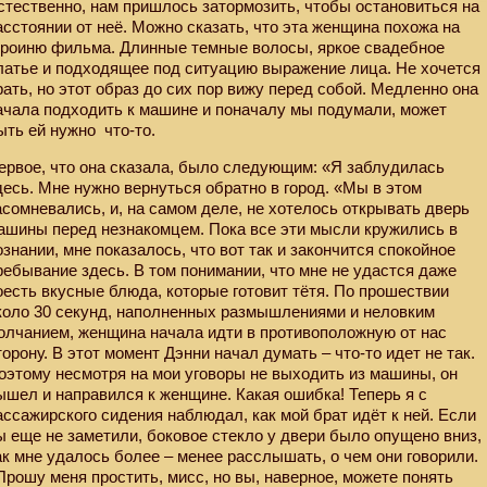
стественно, нам пришлось затормозить, чтобы остановиться на
асстоянии от неё. Можно сказать, что эта женщина похожа на
ероиню фильма. Длинные темные волосы, яркое свадебное
латье и подходящее под ситуацию выражение лица. Не хочется
рать, но этот образ до сих пор вижу перед собой. Медленно она
ачала подходить к машине и поначалу мы подумали, может
ыть ей нужно
что-то.
ервое, что она сказала, было следующим: «Я заблудилась
десь. Мне нужно вернуться обратно в город. «Мы в этом
асомневались, и, на самом деле, не хотелось открывать дверь
ашины перед незнакомцем. Пока все эти мысли кружились в
ознании, мне показалось, что вот так и закончится спокойное
ребывание здесь. В том понимании, что мне не удастся даже
оесть вкусные блюда, которые готовит тётя. По прошествии
коло 30 секунд, наполненных размышлениями и неловким
олчанием, женщина начала идти в противоположную от нас
торону. В этот момент Дэнни начал думать – что-то идет не так.
оэтому несмотря на мои уговоры не выходить из машины, он
ышел и направился к женщине. Какая ошибка! Теперь я с
ассажирского сидения наблюдал, как мой брат идёт к ней. Если
ы еще не заметили, боковое стекло у двери было опущено вниз,
ак мне удалось более – менее расслышать, о чем они говорили.
Прошу меня простить, мисс, но вы, наверное, можете понять