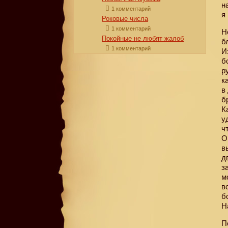
н
1 комментарий
я
Роковые числа
1 комментарий
Н
Покойные не любят жалоб
б
1 комментарий
И
б
р
к
в
б
К
у
ч
О
в
д
з
м
в
б
Н
П