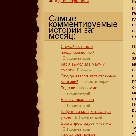
Другие параллели
Е
р
г
Самые
п
комментируемые
в
истории за
н
месяц:
б
П
Случайность или
з
предупреждение?
з
3 комментария
м
Как я вымолила маму у
с
смерти
2 комментария
п
Откуда взялся этот странный
п
мальчик?
2 комментария
о
Родовая программа
м
1 комментарий
с
Боюсь таких снов
П
1 комментарий
в
Бабушка знала, что завтра
п
умрет
1 комментарий
в
Брата преследует мистика
т
1 комментарий
«
Необычная музыка