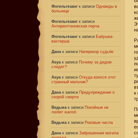
б
в
Фогельгезанг
к записи
Однажды в
больнице
к
ж
Фогельгезанг
к записи
Э
Антирентгеновская порча
н
Фогельгезанг
к записи
Бабушка-
Р
вахтерша
м
Дана
к записи
Наперекор судьбе
г
у
Asya
к записи
Почему за дедом
п
следят?
и
т
Asya
к записи
Откуда взялся этот
р
странный мальчик?
в
Дана
к записи
Предупреждение о
к
скорой смерти
т
Ведьма
к записи
Покойные не
П
любят жалоб
м
в
Ведьма
к записи
Роковые числа
е
с
Дана
к записи
Заброшенная могила
подруги