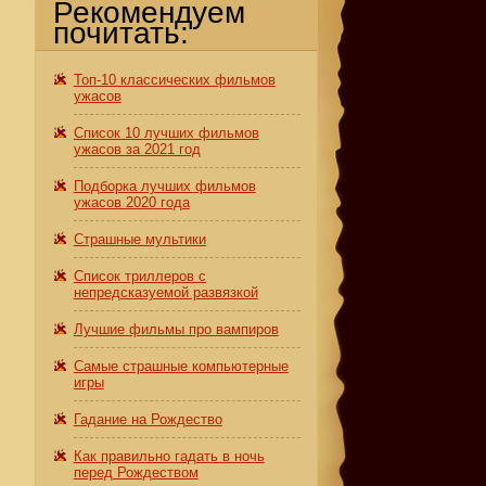
Рекомендуем
почитать:
Топ-10 классических фильмов
ужасов
Список 10 лучших фильмов
ужасов за 2021 год
Подборка лучших фильмов
ужасов 2020 года
Страшные мультики
Список триллеров с
непредсказуемой развязкой
Лучшие фильмы про вампиров
Самые страшные компьютерные
игры
Гадание на Рождество
Как правильно гадать в ночь
перед Рождеством