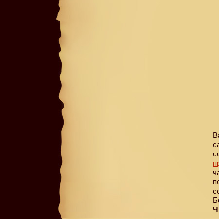
В
с
с
п
ч
п
с
Б
Ч