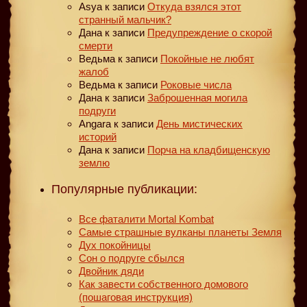
Asya
к записи
Откуда взялся этот
странный мальчик?
Дана
к записи
Предупреждение о скорой
смерти
Ведьма
к записи
Покойные не любят
жалоб
Ведьма
к записи
Роковые числа
Дана
к записи
Заброшенная могила
подруги
Angara
к записи
День мистических
историй
Дана
к записи
Порча на кладбищенскую
землю
Популярные публикации:
Все фаталити Mortal Kombat
Самые страшные вулканы планеты Земля
Дух покойницы
Сон о подруге сбылся
Двойник дяди
Как завести собственного домового
(пошаговая инструкция)