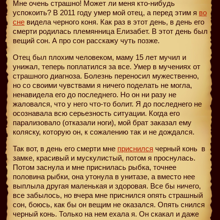
Мне очень страшно! Может ли меня кто-нибудь
успокоить? В 2011 году умер мой отец, а перед этим я
во
сне
видела черного коня. Как раз в этот день, в день его
смерти родилась племянница Елизабет. В этот день был
вещий сон. А про сон расскажу чуть позже.
Отец был плохим человеком, маму 15 лет мучил и
унижал, теперь поплатился за все. Умер в мучениях от
страшного диагноза. Болезнь переносил мужественно,
но со своими чувствами я ничего поделать не могла,
ненавидела его до последнего. Но он ни разу не
жаловался, что у него что-то болит. Я до последнего не
осознавала всю серьезность ситуации. Когда его
парализовало (отказали ноги), мой брат заказал ему
коляску, которую он, к сожалению так и не дождался.
Так вот, в день его смерти мне
приснился
черный конь
в
замке, красивый и мускулистый, потом я проснулась.
Потом заснула и мне приснилась рыбка, точнее
половина рыбки, она утонула в унитазе, а вместо нее
выплыла другая маленькая и здоровая. Все бы ничего,
все забылось, но вчера мне приснился опять страшный
сон, боюсь, как бы он вещим не оказался. Опять снился
черный конь. Только на нем ехала я. Он скакал и даже