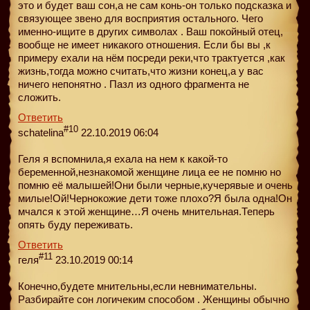
это и будет ваш сон,а не сам конь-он только подсказка и
связующее звено для восприятия остального. Чего
именно-ищите в других символах . Ваш покойный отец,
вообще не имеет никакого отношения. Если бы вы ,к
примеру ехали на нём посреди реки,что трактуется ,как
жизнь,тогда можно считать,что жизни конец,а у вас
ничего непонятно . Пазл из одного фрагмента не
сложить.
Ответить
#10
schatelina
22.10.2019 06:04
Геля я вспомнила,я ехала на нем к какой-то
беременной,незнакомой женщине лица ее не помню но
помню её малышей!Они были черные,кучерявые и очень
милые!Ой!Чернокожие дети тоже плохо?Я была одна!Он
мчался к этой женщине…Я очень мнительная.Теперь
опять буду переживать.
Ответить
#11
геля
23.10.2019 00:14
Конечно,будете мнительны,если невнимательны.
Разбирайте сон логичеким способом . Женщины обычно