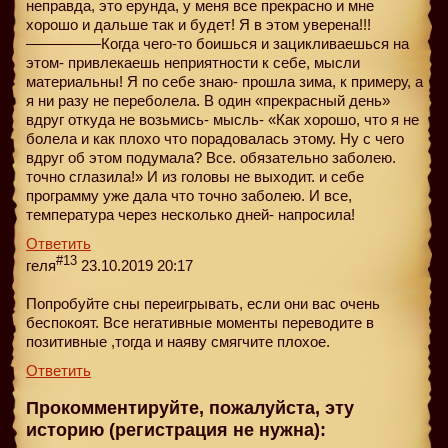
неправда, это ерунда, у меня все прекрасно и мне
хорошо и дальше так и будет! Я в этом уверена!!!
—————Когда чего-то боишься и зацикливаешься на
этом- привлекаешь неприятности к себе, мысли
материальны! Я по себе знаю- прошла зима, к примеру, а
я ни разу не переболела. В один «прекрасный день»
вдруг откуда не возьмись- мысль- «Как хорошо, что я не
болела и как плохо что порадовалась этому. Ну с чего
вдруг об этом подумала? Все. обязательно заболею.
точно сглазила!» И из головы не выходит. и себе
программу уже дала что точно заболею. И все,
температура через несколько дней- напросила!
Ответить
#13
геля
23.10.2019 20:17
Попробуйте сны переигрывать, если они вас очень
беспокоят. Все негативные моменты переводите в
позитивные ,тогда и наяву смягчите плохое.
Ответить
Прокомментируйте, пожалуйста, эту
историю (регистрация не нужна):