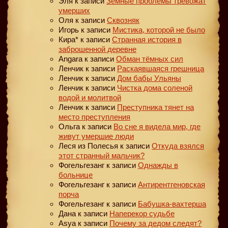
Эля
к записи
Земные проблемы тревожат
умерших
Оля
к записи
Сквозняк
Игорь
к записи
Мистика, которой не было
Кира*
к записи
Странная история в
заброшенной деревне
Angara
к записи
Обман тёмных сил
Ленчик
к записи
Раскаявшаяся грешница
Ленчик
к записи
Дом бабы Ульяны
Ленчик
к записи
Чистка дома соленой
водой и молитвой
Ленчик
к записи
Преступника тянет на
место преступления
Ольга
к записи
Во сне я видела мир, где
живут умершие люди
Леся из Полесья
к записи
Откуда взялся
этот странный мальчик?
Фогельгезанг
к записи
Однажды в
больнице
Фогельгезанг
к записи
Антирентгеновская
порча
Фогельгезанг
к записи
Бабушка-вахтерша
Дана
к записи
Наперекор судьбе
Asya
к записи
Почему за дедом следят?