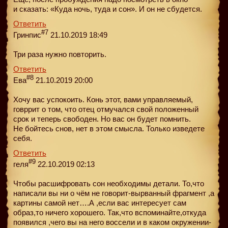
и сказать: «Куда ночь, туда и сон». И он не сбудется.
Ответить
#7
Гринпис
21.10.2019 18:49
Три раза нужно повторить.
Ответить
#8
Ева
21.10.2019 20:00
Хочу вас успокоить. Конь этот, вами управляемый,
говррит о том, что отец отмучался свой положенный
срок и теперь свободен. Но вас он будет помнить.
Не бойтесь снов, нет в этом смысла. Только изведете
себя.
Ответить
#9
геля
22.10.2019 02:13
Чтобы расшифровать сон необходимы детали. То,что
написали вы ни о чём не говорит-вырванный фрагмент ,а
картины самой нет….А ,если вас интересует сам
образ,то ничего хорошего. Так,что вспоминайте,откуда
появился ,чего вы на него воссели и в каком окружении-