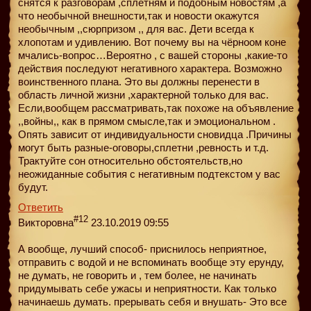
снятся к разговорам ,сплетням и подобным новостям ,а
что необычной внешности,так и новости окажутся
необычным ,,сюрпризом ,, для вас. Дети всегда к
хлопотам и удивлению. Вот почему вы на чёрноом коне
мчались-вопрос…Вероятно , с вашей стороны ,какие-то
действия последуют негативного характера. Возможно
воинственного плана. Это вы должны перенести в
область личной жизни ,характерной только для вас.
Если,вообщем рассматривать,так похоже на объявление
,,войны,, как в прямом смысле,так и эмоциональном .
Опять зависит от индивидуальности сновидца .Причины
могут быть разные-оговоры,сплетни ,ревность и т.д.
Трактуйте сон относительно обстоятельств,но
неожиданные события с негативным подтекстом у вас
будут.
Ответить
#12
Викторовна
23.10.2019 09:55
А вообще, лучший способ- приснилось неприятное,
отправить с водой и не вспоминать вообще эту ерунду,
не думать, не говорить и , тем более, не начинать
придумывать себе ужасы и неприятности. Как только
начинаешь думать. прерывать себя и внушать- Это все