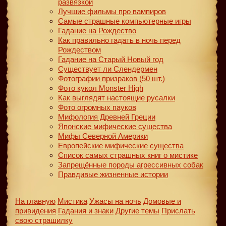
развязкой
Лучшие фильмы про вампиров
Самые страшные компьютерные игры
Гадание на Рождество
Как правильно гадать в ночь перед
Рождеством
Гадание на Старый Новый год
Существует ли Слендермен
Фотографии призраков (50 шт.)
Фото кукол Monster High
Как выглядят настоящие русалки
Фото огромных пауков
Мифология Древней Греции
Японские мифические существа
Мифы Северной Америки
Европейские мифические существа
Список самых страшных книг о мистике
Запрещённые породы агрессивных собак
Правдивые жизненные истории
На главную
Мистика
Ужасы на ночь
Домовые и
привидения
Гадания и знаки
Другие темы
Прислать
свою страшилку