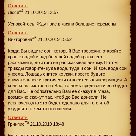
Ответить
#4
Люся
21.10.2019 13:57
Успокойтесь. Ждут вас в жизни большие перемены
Ответить
#5
Викторовна
21.10.2019 15:52
Когда Вы видите сон, который Вас тревожит, откройте
кран с водой и над бегущей водой кратко его
расскажите, до этого не рассказывая никому. Потом
трижды говорите- куда вода, туда и сон. И все, вода сон
унесла. Лошадь снится ко лжи, просто будьте
внимательнее и критически относитесь к информации. А
коль конь смотрел на Вас, то ложь предназначена будет
для Вас. Не обязательно Вам ее скажут в глаза,
возможно скажут так, чтоб до Вас донесли. Не
исключено,что это будет сделано для того чтоб
ухудшить с кем-то отношения.
Ответить
#6
Гринпис
21.10.2019 18:48
Еще, после пробуждения надо посмотреть в окно