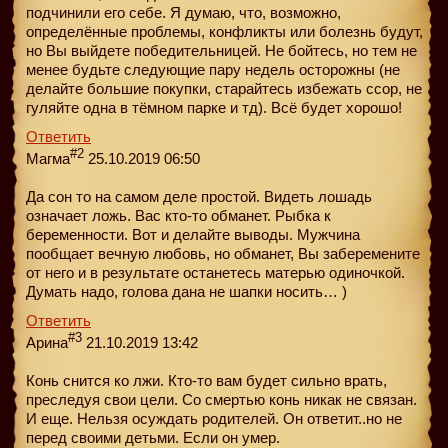
подчинили его себе. Я думаю, что, возможно,
определённые проблемы, конфликты или болезнь будут,
но Вы выйдете победительницей. Не бойтесь, но тем не
менее будьте следующие пару недель осторожны (не
делайте большие покупки, старайтесь избежать ссор, не
гуляйте одна в тёмном парке и тд). Всё будет хорошо!
Ответить
#2
Магма
25.10.2019 06:50
Да сон то на самом деле простой. Видеть лошадь
означает ложь. Вас кто-то обманет. Рыбка к
беременности. Вот и делайте выводы. Мужчина
пообщает вечную любовь, но обманет, Вы заберемените
от него и в результате останетесь матерью одиночкой.
Думать надо, голова дана не шапки носить… )
Ответить
#3
Арина
21.10.2019 13:42
Конь снится ко лжи. Кто-то вам будет сильно врать,
преследуя свои цели. Со смертью конь никак не связан.
И еще. Нельзя осуждать родителей. Он ответит..но не
перед своими детьми. Если он умер.