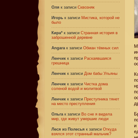
Оля
к записи
Сквозняк
Игорь
к записи
Мистика, которой не
было
Кира*
к записи
Странная история в
заброшенной деревне
М
Angara
к записи
Обман тёмных сил
и
п
Ленчик
к записи
Раскаявшаяся
грешница
о
Ленчик
к записи
Дом бабы Ульяны
К
п
Ленчик
к записи
Чистка дома
н
соленой водой и молитвой
п
о
Ленчик
к записи
Преступника тянет
д
на место преступления
Б
Ольга
к записи
Во сне я видела
мир, где живут умершие люди
п
и
Леся из Полесья
к записи
Откуда
е
взялся этот странный мальчик?
н