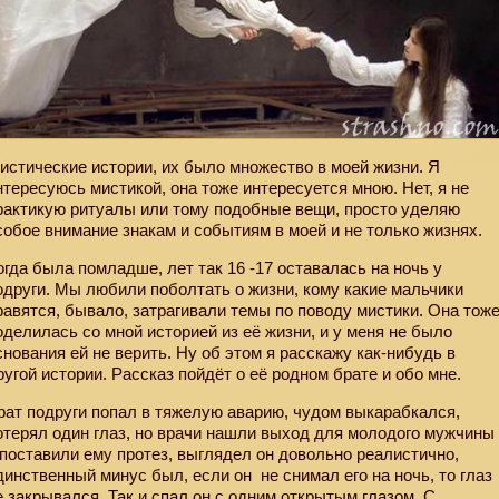
истические истории, их было множество в моей жизни. Я
нтересуюсь мистикой, она тоже интересуется мною. Нет, я не
рактикую ритуалы или тому подобные вещи, просто уделяю
собое внимание знакам и событиям в моей и не только жизнях.
огда была помладше, лет так 16 -17 оставалась на ночь у
одруги. Мы любили поболтать о жизни, кому какие мальчики
равятся, бывало, затрагивали темы по поводу мистики. Она тож
оделилась со мной историей из её жизни, и у меня не было
снования ей не верить. Ну об этом я расскажу как-нибудь в
ругой истории. Рассказ пойдёт о её родном брате и обо мне.
рат подруги попал в тяжелую аварию, чудом выкарабкался,
отерял один глаз, но врачи нашли выход для молодого мужчины
 поставили ему протез, выглядел он довольно реалистично,
динственный минус был, если он
не снимал его на ночь, то глаз
е закрывался. Так и спал он с одним открытым глазом. С