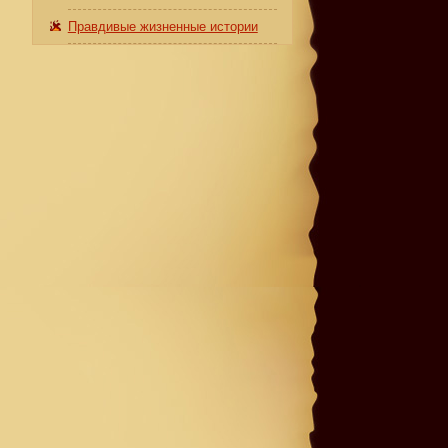
Правдивые жизненные истории
о
т