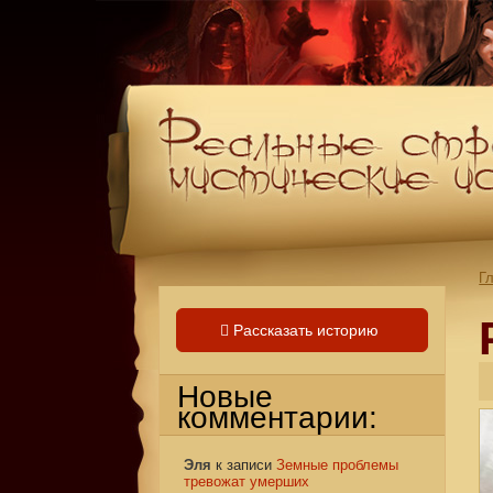
Г
Рассказать историю
Новые
комментарии:
Эля
к записи
Земные проблемы
тревожат умерших