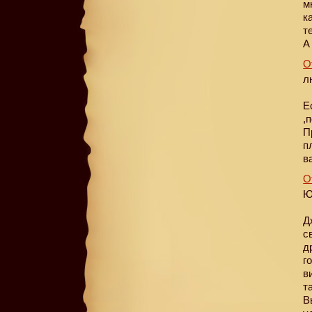
м
к
т
А
О
л
Е
,
П
п
в
О
Ю
Д
с
д
г
в
т
В