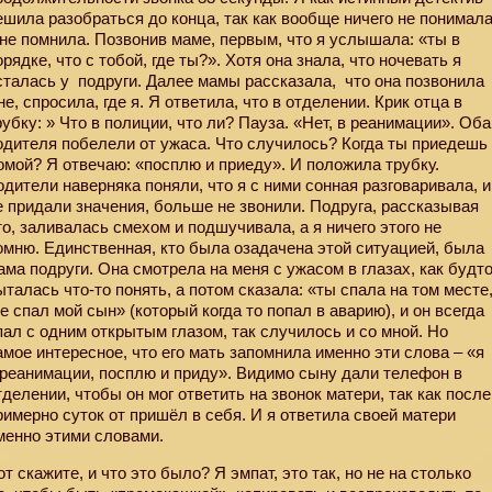
ешила разобраться до конца, так как вообще ничего не понимал
 не помнила. Позвонив маме, первым, что я услышала: «ты в
орядке, что с тобой, где ты?». Хотя она знала, что ночевать я
сталась у
подруги. Далее мамы рассказала, что она позвонила
не, спросила, где я. Я ответила, что в отделении. Крик отца в
рубку: » Что в полиции, что ли? Пауза. «Нет, в реанимации». Оба
одителя побелели от ужаса. Что случилось? Когда ты приедешь
омой? Я отвечаю: «посплю и приеду». И положила трубку.
одители наверняка поняли, что я с ними сонная разговаривала, и
е придали значения, больше не звонили. Подруга, рассказывая
то, заливалась смехом и подшучивала, а я ничего этого не
омню. Единственная, кто была озадачена этой ситуацией, была
ама подруги. Она смотрела на меня с ужасом в глазах, как будт
ыталась что-то понять, а потом сказала: «ты спала на том месте
де спал мой сын» (который когда то попал в аварию), и он всегда
пал с одним открытым глазом, так случилось и со мной. Но
амое интересное, что его мать запомнила именно эти слова – «я
 реанимации, посплю и приду». Видимо сыну дали телефон в
тделении, чтобы он мог ответить на звонок матери, так как после
римерно суток от пришёл в себя. И я ответила своей матери
менно этими словами.
от скажите, и что это было? Я эмпат, это так, но не на столько