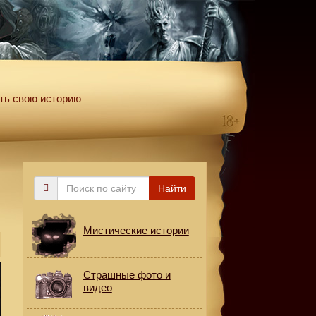
ть свою историю
Поиск
Найти
по
сайту
Мистические истории
Страшные фото и
видео