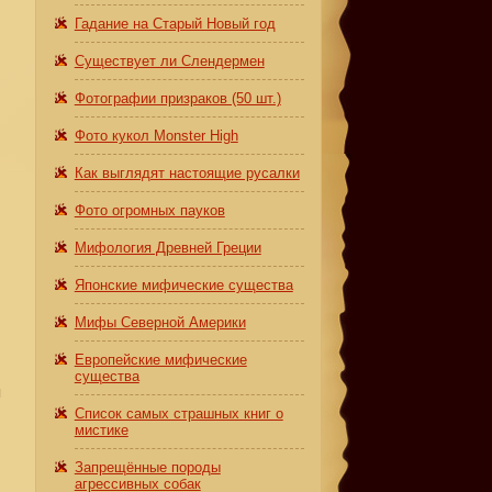
Гадание на Старый Новый год
Существует ли Слендермен
Фотографии призраков (50 шт.)
Фото кукол Monster High
Как выглядят настоящие русалки
Фото огромных пауков
Мифология Древней Греции
Японские мифические существа
Мифы Северной Америки
Европейские мифические
существа
я
Список самых страшных книг о
мистике
з
Запрещённые породы
агрессивных собак