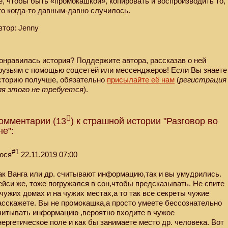
е, чтобы быть «промокашкой», копировать и воспроизводить то,
то когда-то давным-давно случилось.
втор: Jenny
онравилась история? Поддержите автора, рассказав о ней
рузьям с помощью соцсетей или мессенджеров! Если Вы знаете
сторию получше, обязательно
присылайте её нам
(
регистрация
ля этого не требуется
).
омментарии (13
) к страшной истории "Разговор во
не":
#1
юся
22.11.2019 07:00
ак Ванга или др. считывают информацию,так и вы умудрились.
ейси же, тоже погружался в сон,чтобы предсказывать. Не спите
 чужих домах и на чужих местах,а то так все секреты чужие
асскажете. Вы не промокашка,а просто умеете бессознательно
читывать информацию ,вероятно входите в чужое
нергетическое поле и как бы занимаете место др. человека. Вот