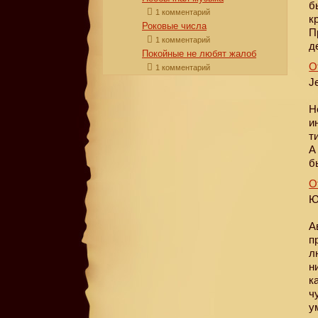
б
1 комментарий
к
Роковые числа
П
1 комментарий
д
Покойные не любят жалоб
О
1 комментарий
J
Н
и
т
А
б
О
Ю
А
п
л
н
к
ч
у