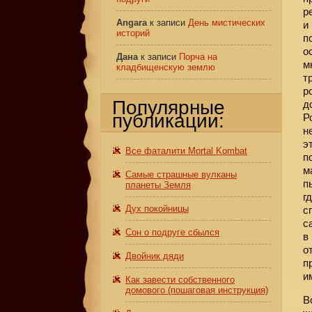
р
Angara
к записи
День мистических
и
историй
п
о
Дана
к записи
Порча на
м
кладбищенскую землю
т
р
Популярные
д
публикации:
Р
н
э
Все фаталити Mortal Kombat
п
м
Самые страшные вулканы
п
планеты Земля
г
Дух покойницы
с
с
Сон о подруге сбылся
в
о
Двойник дяди
п
и
Как завести собственного
домового (пошаговая инструкция)
В