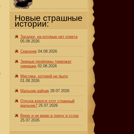
а
Новые страшные
истории:
Загадки, на которые нет ответа
05.08.2026
Сквозняк
04.08.2026
Земные проблемы тревожат
умерших
02.08.2026
о
Мистика, которой не было
,
01.08.2026
Мальчик-зайчик
28.07.2026
Откуда взялся этот странный
мальчик?
25.07.2026
Верю и не верю в порчу и сглаз
25.07.2026