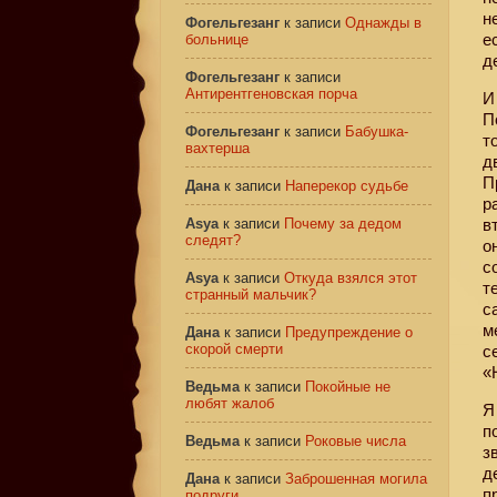
н
Фогельгезанг
к записи
Однажды в
е
больнице
д
Фогельгезанг
к записи
Антирентгеновская порча
И
П
Фогельгезанг
к записи
Бабушка-
т
вахтерша
д
П
Дана
к записи
Наперекор судьбе
р
Asya
к записи
Почему за дедом
в
следят?
о
с
Asya
к записи
Откуда взялся этот
т
странный мальчик?
с
м
Дана
к записи
Предупреждение о
скорой смерти
с
«
Ведьма
к записи
Покойные не
любят жалоб
Я
п
Ведьма
к записи
Роковые числа
з
д
Дана
к записи
Заброшенная могила
п
подруги