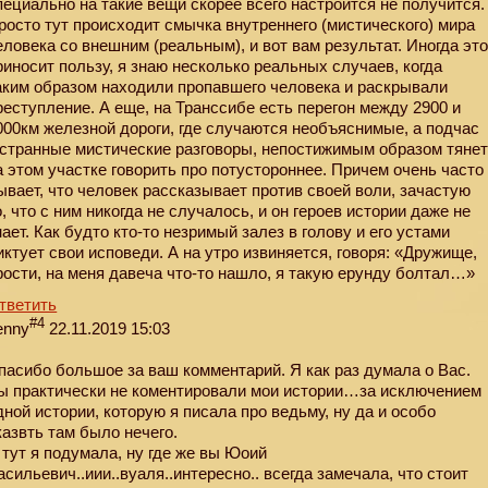
пециально на такие вещи скорее всего настроится не получится.
росто тут происходит смычка внутреннего (мистического) мира
еловека со внешним (реальным), и вот вам результат. Иногда эт
риносит пользу, я знаю несколько реальных случаев, когда
аким образом находили пропавшего человека и раскрывали
реступление. А еще, на Транссибе есть перегон между 2900 и
000км железной дороги, где случаются необъяснимые, а подчас
 странные мистические разговоры, непостижимым образом тяне
а этом участке говорить про потустороннее. Причем очень часто
ывает, что человек рассказывает против своей воли, зачастую
о, что с ним никогда не случалось, и он героев истории даже не
нает. Как будто кто-то незримый залез в голову и его устами
иктует свои исповеди. А на утро извиняется, говоря: «Дружище,
рости, на меня давеча что-то нашло, я такую ерунду болтал…»
тветить
#4
enny
22.11.2019 15:03
пасибо большое за ваш комментарий. Я как раз думала о Вас.
ы практически не коментировали мои истории…за исключением
дной истории, которую я писала про ведьму, ну да и особо
казвть там было нечего.
 тут я подумала, ну где же вы Юоий
асильевич..иии..вуаля..интересно.. всегда замечала, что стоит