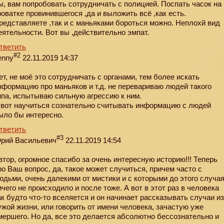
ы, вам попробовать сотрудничать с полицией. Поспать часок на
роватке провинившегося ,да и выложить всё ,как есть.
редставляете ,так и с маньяками бороться можно. Неплохй вид
еятельности. Вот вы ,действительно эмпат.
тветить
#2
enny
22.11.2019 14:37
ет, не моё это сотрудничать с органами, тем более искать
нформацию про маньяков и т.д. не перевариваю людей такого
ипа, испытываю сильную агрессию к ним.
 вот научиться сознательно считывать информацию с людей
ыло бы интересно.
тветить
#3
рий Васильевич
22.11.2019 14:54
втор, огромное спасибо за очень интересную историю!!! Теперь
ро Ваш вопрос, да, такое может случиться, причем часто с
юдьми, очень далекими от мистики и с которыми до этого случа
ичего не происходило и после тоже. А вот в этот раз в человека
ак будто что-то вселяется и он начинает рассказывать случаи и
ужой жизни, или говорить от имени человека, зачастую уже
мершего. Но да, все это делается абсолютно бессознательно и