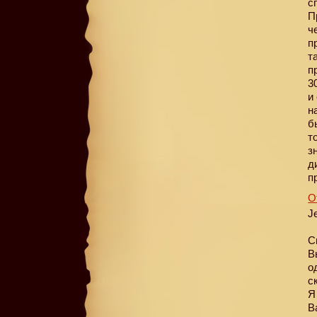
с
П
ч
п
т
п
3
и
н
б
т
з
д
п
О
J
С
В
о
с
Я
В