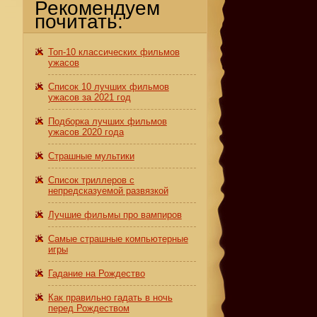
Рекомендуем
почитать:
Топ-10 классических фильмов
ужасов
Список 10 лучших фильмов
ужасов за 2021 год
Подборка лучших фильмов
ужасов 2020 года
Страшные мультики
Список триллеров с
непредсказуемой развязкой
Лучшие фильмы про вампиров
Самые страшные компьютерные
игры
Гадание на Рождество
Как правильно гадать в ночь
перед Рождеством