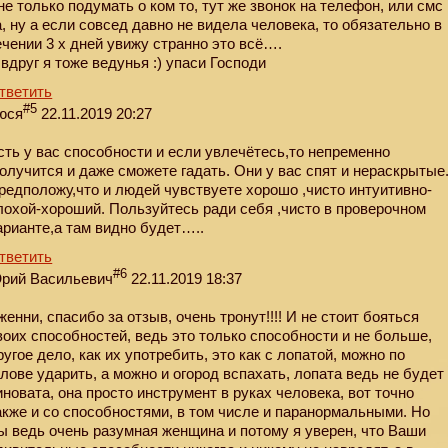
не только подумать о ком то, тут же звонок на телефон, или смс
а, ну а если совсед давно не видела человека, то обязательно в
ечении 3 х дней увижу странно это всё….
 вдруг я тоже ведунья :) упаси Господи
тветить
#5
юся
22.11.2019 20:27
сть у вас способности и если увлечётесь,то непременно
получится и даже сможете гадать. Они у вас спят и нераскрытые
редположу,что и людей чувствуете хорошо ,чисто интуитивно-
лохой-хороший. Пользуйтесь ради себя ,чисто в проверочном
арианте,а там видно будет…..
тветить
#6
рий Васильевич
22.11.2019 18:37
женни, спасибо за отзыв, очень тронут!!!! И не стоит бояться
воих способностей, ведь это только способности и не больше,
ругое дело, как их употребить, это как с лопатой, можно по
олове ударить, а можно и огород вспахать, лопата ведь не будет
иновата, она просто инструмент в руках человека, вот точно
акже и со способностями, в том числе и паранормальными. Но
ы ведь очень разумная женщина и потому я уверен, что Ваши