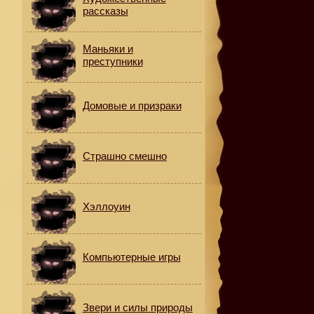
рассказы
Маньяки и
преступники
Домовые и призраки
Страшно смешно
Хэллоуин
.
Компьютерные игры
Звери и силы природы