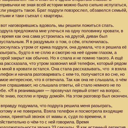
епривычки не зная всей истории можно было сильно испугаться,
сли увидеть такое. Брат подруги повзрослел, обзавелся семьёй,
етьми и таки съехал с квартиры.
 вот наговорившись вдоволь, мы решили ложиться спать.
одруга предложила мне улечься на одну половинку кровати, в
о время как она сама устроилась на другой, диван был
вуспальным. Я в раздумьях о том, о сём, отключилась.
роснулась утром от крика подруги, она думала, что я решила её
азыграть, будто я не сплю и смотрю на неё одним глазом, а
торой закрыт как обычно. Но я спала и не помню такого. А ещё
на рассказала, что утром зазвонил мой телефон, который рядом
о мной в кровати остался. Она стала рассказывать, что
я взяла
елефон и начала разговаривать с кем-то, получается во сне, но
амое интересное, что я отвечала. Так как она не слышала, о чём
еня спрашивают, но слышала ответы, ей стало немного не по
ебе. «Я в реанимации» — прозвучал первый ответ на вопрос.
Не знаю, посплю и приду домой». На этом разговор был окончен
 вправду подумала, что подруга решила меня разыграть,
оэтому и не поверила. Взяла телефон и посмотрела входящие
вонки, принятый звонок от мамы и, судя по времени, я
ействительно о чём-то с ней говорила. Время
родолжительности звонка 33 секунды. Я как истинный детектив