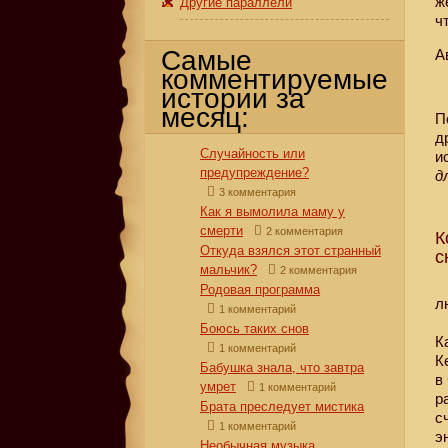
ж
Другие параллели
ч
Самые
А
комментируемые
истории за
месяц:
П
д
Случайность или
и
предупреждение?
д
3 комментария
Как я вымолила маму у
смерти
2 комментария
К
Откуда взялся этот странный
с
мальчик?
2 комментария
Родовая программа
л
1 комментарий
Боюсь таких снов
К
1 комментарий
К
Бабушка знала, что завтра
в
умрет
1 комментарий
р
Брата преследует мистика
с
1 комментарий
э
Необычная музыка