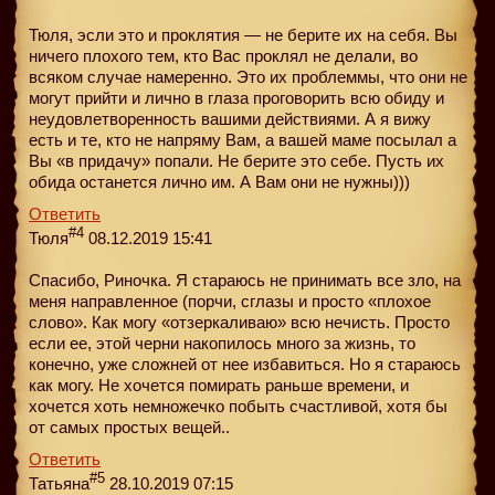
Тюля, эсли это и проклятия — не берите их на себя. Вы
ничего плохого тем, кто Вас проклял не делали, во
всяком случае намеренно. Это их проблеммы, что они не
могут прийти и лично в глаза проговорить всю обиду и
неудовлетворенность вашими действиями. А я вижу
есть и те, кто не напряму Вам, а вашей маме посылал а
Вы «в придачу» попали. Не берите это себе. Пусть их
обида останется лично им. А Вам они не нужны)))
Ответить
#4
Тюля
08.12.2019 15:41
Спасибо, Риночка. Я стараюсь не принимать все зло, на
меня направленное (порчи, сглазы и просто «плохое
слово». Как могу «отзеркаливаю» всю нечисть. Просто
если ее, этой черни накопилось много за жизнь, то
конечно, уже сложней от нее избавиться. Но я стараюсь
как могу. Не хочется помирать раньше времени, и
хочется хоть немножечко побыть счастливой, хотя бы
от самых простых вещей..
Ответить
#5
Татьяна
28.10.2019 07:15