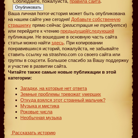
Соблюдайте, пожалуйста,
правила сайта
.
Опубликовать
Ваша личная horror-история может быть опубликована
на нашем сайте уже сегодня!
Добавьте собственную
страшилку
прямо сейчас (
регистрация не требуется
)
или перейдите к чтению
предыдущей
/следующей
публикации. Не вошедшие в основную часть сайта
статьи можно найти
здесь
. При копировании
понравившихся историй, пожалуйста, не забывайте
ставить ссылку на strashno.com со своего сайта или
группы в соцсети. Большое спасибо за Вашу поддержку
и участие в развитии сайта.
Читайте также самые новые публикации в этой
категории:
Загадки, на которые нет ответа
Земные проблемы тревожат умерших
Откуда взялся этот странный мальчик?
Музыка и мистика
Роковые числа
Необычная музыка
Рассказать историю