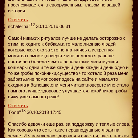
прослеживается ,,невооружённым,, глазом по вашей
истории.
Ответить
#12
schatelina
30.10.2019 06:31
Самой никаких ритуалов лучше не делать,осторожно с
этим не ходитe к бабкам,а то мало ли,знаю людей
которые жестоко за это поплатились a искренняя
молитва поможет,поверьте мне помогло я раньше
постоянно болела чем-то непонятным,меня мучили
кошмары одни и те же каждый день,каждый день одно и
то же гробы покойники,существо что хотело 3 раза меня
забрать,мне помог совет здесь на сайте и мама,что
cходила к батюшке,они меня читают,поверьте мне стало
намного лучше,здоровье улучшается,покойников гробы
вижу уже намного реже!
Ответить
#13
Тюля
30.10.2019 17:45
Спасибо девочки еще раз, за поддержку и теплые слова.
Как хорошо что есть такие неравнодушные люди на
земле. И я вам желаю здоровья и счастья, пусть плохая