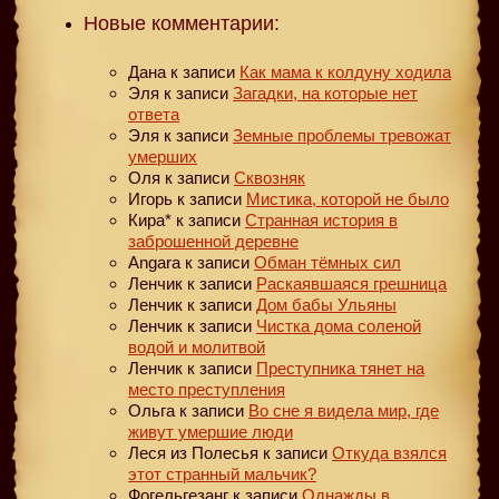
Новые комментарии:
Дана
к записи
Как мама к колдуну ходила
Эля
к записи
Загадки, на которые нет
ответа
Эля
к записи
Земные проблемы тревожат
умерших
Оля
к записи
Сквозняк
Игорь
к записи
Мистика, которой не было
Кира*
к записи
Странная история в
заброшенной деревне
Angara
к записи
Обман тёмных сил
Ленчик
к записи
Раскаявшаяся грешница
Ленчик
к записи
Дом бабы Ульяны
Ленчик
к записи
Чистка дома соленой
водой и молитвой
Ленчик
к записи
Преступника тянет на
место преступления
Ольга
к записи
Во сне я видела мир, где
живут умершие люди
Леся из Полесья
к записи
Откуда взялся
этот странный мальчик?
Фогельгезанг
к записи
Однажды в