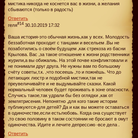
мистика никогда не коснется вас в жизни, а желания
сбываются (только в радость)
Ответить
#14
геля
30.10.2019 17:32
Ваша история-это обычная жизнь,как у всех. Молодость
беззаботная проходит с танцами и весельем .Вы не
позаботились о своём будущем ,как стрекоза из басни
Крылова. Вас ,за такое отношение к жизни родственники
журили,а вы обижалиь. На этой почве конфликтовали и
не понимали друг друга. Не нужны вам по большому
счёту советы,т.к. ,что посеешь ,то и пожнёшь. Что до
летающих люстр и подобной мистики,так не
преувеличивайте и не выдумывайте сказки. Какой
нормальный человек будет проживать в зоне опасности.
Случись такое,так удрали бы без оглядки ,как от
землятрисения. Непонятно ,для кого такие истории
публикуются-для детей? Да и как вы можете оставаться
в одиночестве,если естьлюбовь. Когда она существует
,то свою половину в таком состоянии не бросают в омут
одиночества. Идите и лечите депрессию -все дела .
Ответить