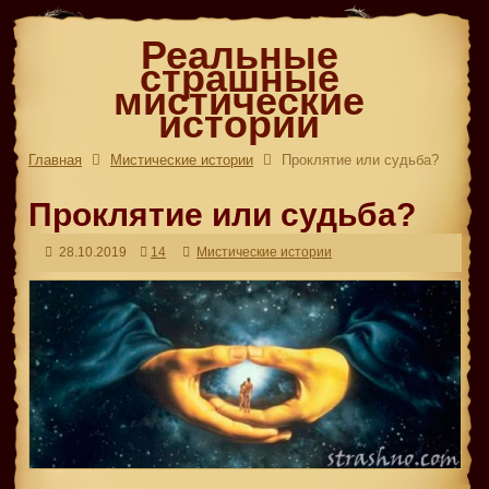
Реальные
страшные
мистические
истории
Главная
Мистические истории
Проклятие или судьба?
Проклятие или судьба?
28.10.2019
14
Мистические истории