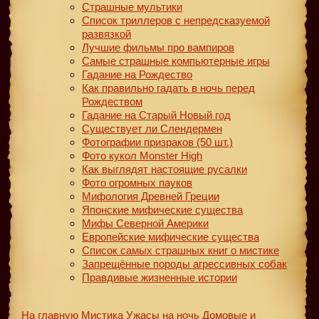
Страшные мультики
Список триллеров с непредсказуемой
развязкой
Лучшие фильмы про вампиров
Самые страшные компьютерные игры
Гадание на Рождество
Как правильно гадать в ночь перед
Рождеством
Гадание на Старый Новый год
Существует ли Слендермен
Фотографии призраков (50 шт.)
Фото кукол Monster High
Как выглядят настоящие русалки
Фото огромных пауков
Мифология Древней Греции
Японские мифические существа
Мифы Северной Америки
Европейские мифические существа
Список самых страшных книг о мистике
Запрещённые породы агрессивных собак
Правдивые жизненные истории
На главную
Мистика
Ужасы на ночь
Домовые и