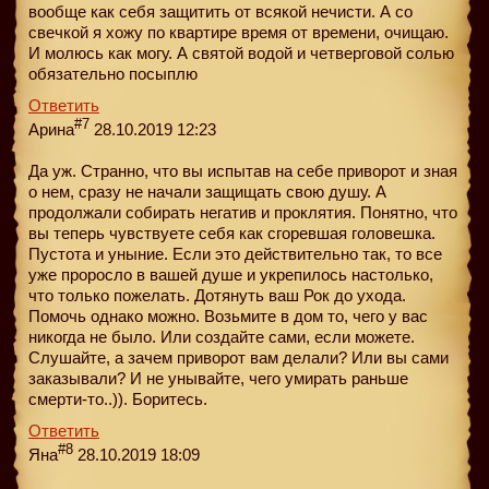
вообще как себя защитить от всякой нечисти. А со
свечкой я хожу по квартире время от времени, очищаю.
И молюсь как могу. А святой водой и четверговой солью
обязательно посыплю
Ответить
#7
Арина
28.10.2019 12:23
Да уж. Странно, что вы испытав на себе приворот и зная
о нем, сразу не начали защищать свою душу. А
продолжали собирать негатив и проклятия. Понятно, что
вы теперь чувствуете себя как сгоревшая головешка.
Пустота и уныние. Если это действительно так, то все
уже проросло в вашей душе и укрепилось настолько,
что только пожелать. Дотянуть ваш Рок до ухода.
Помочь однако можно. Возьмите в дом то, чего у вас
никогда не было. Или создайте сами, если можете.
Слушайте, а зачем приворот вам делали? Или вы сами
заказывали? И не унывайте, чего умирать раньше
смерти-то..)). Боритесь.
Ответить
#8
Яна
28.10.2019 18:09