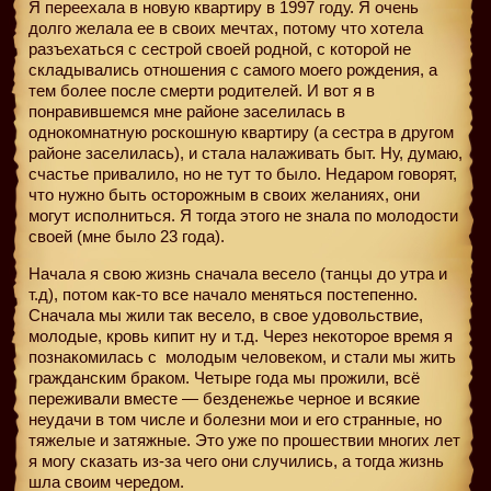
Я переехала в новую квартиру в 1997 году. Я очень
долго желала ее в своих мечтах, потому что хотела
разъехаться с сестрой своей родной, с которой не
складывались отношения с самого моего рождения, а
тем более после смерти родителей. И вот я в
понравившемся мне районе заселилась в
однокомнатную роскошную квартиру (а сестра в другом
районе заселилась), и стала налаживать быт. Ну, думаю,
счастье привалило, но не тут то было. Недаром говорят,
что нужно быть осторожным в своих желаниях, они
могут исполниться. Я тогда этого не знала по молодости
своей (мне было 23 года).
Начала я свою жизнь сначала весело (танцы до утра и
т.д), потом как-то все начало меняться постепенно.
Сначала мы жили так весело, в свое удовольствие,
молодые, кровь кипит ну и т.д. Через некоторое время я
познакомилась с
молодым человеком, и стали мы жить
гражданским браком. Четыре года мы прожили, всё
переживали вместе — безденежье черное и всякие
неудачи в том числе и болезни мои и его странные, но
тяжелые и затяжные. Это уже по прошествии многих лет
я могу сказать из-за чего они случились, а тогда жизнь
шла своим чередом.