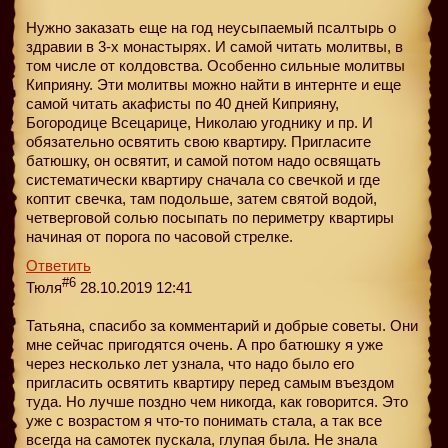
Нужно заказать еще на год неусыпаемый псалтырь о
здравии в 3-х монастырях. И самой читать молитвы, в
том числе от колдовства. Особенно сильные молитвы
Киприяну. Эти молитвы можно найти в интернте и еще
самой читать акафисты по 40 дней Киприяну,
Богородице Всецарице, Николаю угоднику и пр. И
обязательно освятить свою квартиру. Пригласите
батюшку, он освятит, и самой потом надо освящать
систематически квартиру сначала со свечкой и где
коптит свечка, там подольше, затем святой водой,
четверговой солью посыпать по периметру квартиры
начиная от порога по часовой стрелке.
Ответить
#6
Тюля
28.10.2019 12:41
Татьяна, спасибо за комментарий и добрые советы. Они
мне сейчас пригодятся очень. А про батюшку я уже
через несколько лет узнала, что надо было его
пригласить освятить квартиру перед самым въездом
туда. Но лучше поздно чем никогда, как говорится. Это
уже с возрастом я что-то понимать стала, а так все
всегда на самотек пускала, глупая была. Не знала