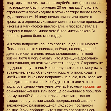
квартиры покончил жизнь самоубийством (поговаривают,
что наркоман был) примерно 20 лет назад. И столько
странностей происходило в этой квартире после моего
туда заселения. И воду ночью приносили прямо к
кровати, и одеялом укрывали меня, и тапочки приносили
к ногам и магнитофон выключали, и люстра летала в
сторону и падала, много чего было мистического (и
очень страшно было мне тогда).
И я хочу попросить вашего совета на данный момент.
После всего, что я описала, сейчас, на сегодняшний
день все как-то очень плохо складывается в моей
жизни. Хотя я могу сказать, что я женщина довольно-
таки сильная, но всякой силе есть предел. Стараюсь не
поддаваться унынию. Но не получается, я не могу дать
вразумительных объяснений тому, что происходит в
моей жизни. И как все исправить не знаю, в смысле как
наладить свою жизнь. Как будто кто-то или что-то
задалось целью меня уничтожить. Неужели
проклятие
обиженных женщин или вообще обиженных в прошлом,
всему виной? И ничего нельзя
изменить, только
смириться с участью своей, предписанной свыше и
закономерно развивающейся Судьбой, посланной
свыше. Хочу добавить, что я как-то сопротивляюсь