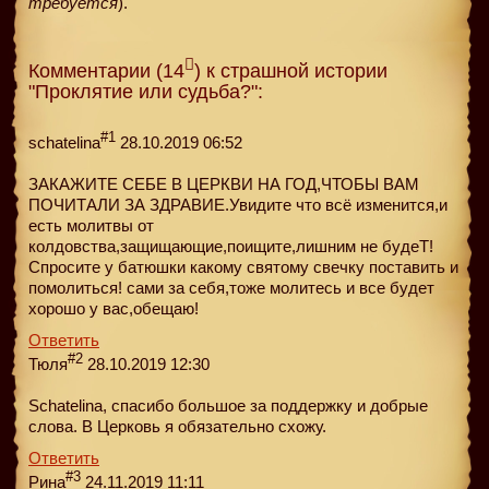
требуется
).
Комментарии (14
) к страшной истории
"Проклятие или судьба?":
#1
schatelina
28.10.2019 06:52
ЗАКАЖИТЕ СЕБЕ В ЦЕРКВИ НА ГОД,ЧТОБЫ ВАМ
ПОЧИТАЛИ ЗА ЗДРАВИЕ.Увидите что всё изменится,и
есть молитвы от
колдовства,защищающие,поищите,лишним не будеT!
Спросите у батюшки какому святому свечку поставить и
помолиться! сами за себя,тоже молитесь и все будет
хорошо у вас,обещаю!
Ответить
#2
Тюля
28.10.2019 12:30
Schatelina, спасибо большое за поддержку и добрые
слова. В Церковь я обязательно схожу.
Ответить
#3
Рина
24.11.2019 11:11