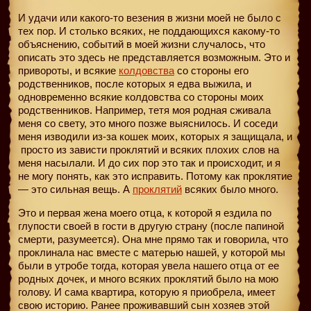
И удачи или какого-то везения в жизни моей не было с
тех пор. И столько всяких, не поддающихся какому-то
объяснению, событий в моей жизни случалось, что
описать это здесь не представляется возможным. Это и
привороты, и всякие
колдовства
со стороны его
родственников, после которых я едва выжила, и
одновременно всякие колдовства со стороны моих
родственников. Например, тетя моя родная сживала
меня со свету, это много позже выяснилось. И соседи
меня изводили из-за кошек моих, которых я защищала, и
просто из зависти проклятий и всяких плохих слов на
меня насылали. И до сих пор это так и происходит, и я
не могу понять, как это исправить. Потому как проклятие
— это сильная вещь. А
проклятий
всяких было много.
Это и первая жена моего отца, к которой я ездила по
глупости своей в гости в другую страну (после папиной
смерти, разумеется). Она мне прямо так и говорила, что
проклинала нас вместе с матерью нашей, у которой мы
были в утробе тогда, которая увела нашего отца от ее
родных дочек, и много всяких проклятий было на мою
голову. И сама квартира, которую я приобрела, имеет
свою историю. Ранее проживавший сын хозяев этой