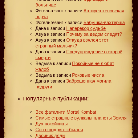
больнице
Фогельгезанг
к записи
Антирентгеновская
порча
Фогельгезанг
к записи
Бабушка-вахтерша
Дана
к записи
Наперекор судьбе
Asya
к записи
Почему за дедом следят?
Asya
к записи
Откуда взялся этот
странный мальчик?
Дана
к записи
Предупреждение о скорой
смерти
Ведьма
к записи
Покойные не любят
жалоб
Ведьма
к записи
Роковые числа
Дана
к записи
Заброшенная могила
подруги
Популярные публикации:
Все фаталити Mortal Kombat
Самые страшные вулканы планеты Земля
Дух покойницы
Сон о подруге сбылся
Двойник дяди