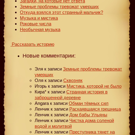
Загадки, на которые нет ответа
Земные проблемы тревожат умерших
Откуда взялся этот странный мальчик?
Музыка и мистика
Роковые числа
Необычная музыка
Рассказать историю
Новые комментарии:
Эля
к записи
Земные проблемы тревожат
умерших
Оля
к записи
Сквозняк
Игорь
к записи
Мистика, которой не было
Кира*
к записи
Странная история в
заброшенной деревне
Angara
к записи
Обман тёмных сил
Ленчик
к записи
Раскаявшаяся грешница
Ленчик
к записи
Дом бабы Ульяны
Ленчик
к записи
Чистка дома соленой
водой и молитвой
Ленчик
к записи
Преступника тянет на