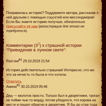
Понравилась история? Поддержите автора, рассказав о
ней друзьям с помощью соцсетей или мессенджеров!
Если Вы знаете историю получше, обязательно
присылайте её нам
(
регистрация для этого не
требуется
).
Комментарии (3
) к страшной истории
"Привидение в лунном свете":
#1
Red owl
29.10.2019 21:54
История действительно страшная! Интересно ,что же
это за нечисть то была и что хотела.
Ответить
#2
Амина
30.10.2019 05:46
Дед — молоток просто. Только был в дворятнике, трогал
не пойми чью то морду, потом убедился, что корова на
месте и пошел обратно в дворятник. Я бы до утра туда