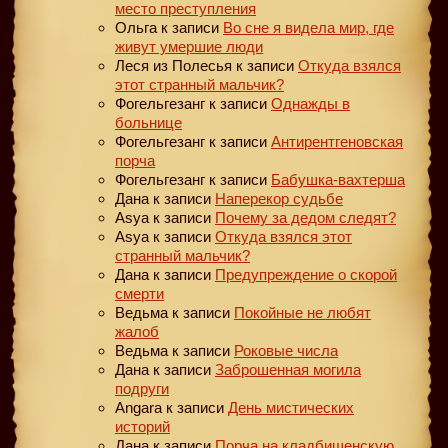
место преступления
Ольга
к записи
Во сне я видела мир, где
живут умершие люди
Леся из Полесья
к записи
Откуда взялся
этот странный мальчик?
Фогельгезанг
к записи
Однажды в
больнице
Фогельгезанг
к записи
Антирентгеновская
порча
Фогельгезанг
к записи
Бабушка-вахтерша
Дана
к записи
Наперекор судьбе
Asya
к записи
Почему за дедом следят?
Asya
к записи
Откуда взялся этот
странный мальчик?
Дана
к записи
Предупреждение о скорой
смерти
Ведьма
к записи
Покойные не любят
жалоб
Ведьма
к записи
Роковые числа
Дана
к записи
Заброшенная могила
подруги
Angara
к записи
День мистических
историй
Дана
к записи
Порча на кладбищенскую