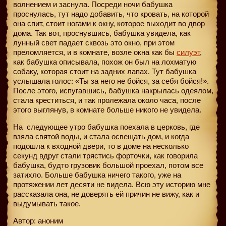
волнением и заснула. Посреди ночи бабушка
проснулась, тут надо добавить, что кровать, на которой
она спит, стоит ногами к окну, которое выходит во двор
дома. Так вот, проснувшись, бабушка увидела, как
лунный свет падает сквозь это окно, при этом
преломляется, и в комнате, возле окна как бы
силуэт
,
как бабушка описывала, похож он был на лохматую
собаку, которая стоит на задних лапах. Тут бабушка
услышала голос: «Ты за него не бойся, за себя бойся!».
После этого, испугавшись, бабушка накрылась одеялом,
стала креститься, и так пролежала около часа, после
этого выглянув, в комнате больше никого не увидела.
На
следующее утро бабушка поехала в церковь, где
взяла святой воды, и стала освещать дом, и когда
подошла к входной двери, то в доме на несколько
секунд вдруг стали трястись форточки, как говорила
бабушка, будто грузовик большой проехал, потом все
затихло. Больше бабушка ничего такого, уже на
протяжении лет десяти не видела. Всю эту историю мне
рассказала она, не доверять ей причин не вижу, как и
выдумывать такое.
Автор: аноним