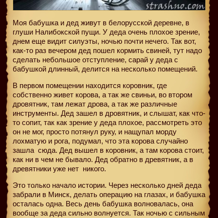
Моя бабушка и дед живут в белорусской деревне, в
глуши Налибокской пущи. У деда очень плохое зрение,
днем еще видит силуэты, ночью почти нечего. Так вот,
как-то раз вечером дед пошел кормить свиней, тут надо
сделать небольшое отступление, сарай у деда с
бабушкой длинный, делится на несколько помещений.
В первом помещении находится коровник, где
собственно живет корова, а так же свиньи, во втором
дровятник, там лежат дрова, а так же различные
инструменты. Дед зашел в дровятник, и слышат, как что-
то сопит, так как зрение у деда плохое, рассмотреть это
он не мог, просто потянул руку, и нащупал морду
лохматую и рога, подумал, что эта корова случайно
зашла сюда. Дед вышел в коровник, а там корова стоит,
как ни в чем не бывало. Дед обратно в древятник, а в
древятники уже нет
никого.
Это только начало истории. Через несколько дней деда
забрали в Минск, делать операцию на глазах, и бабушка
осталась одна. Весь день бабушка волновалась, она
вообще за деда сильно волнуется. Так ночью с сильным