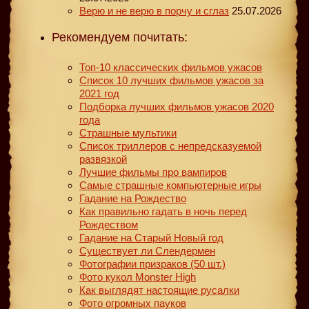
Верю и не верю в порчу и сглаз
25.07.2026
Рекомендуем почитать:
Топ-10 классических фильмов ужасов
Список 10 лучших фильмов ужасов за
2021 год
Подборка лучших фильмов ужасов 2020
года
Страшные мультики
Список триллеров с непредсказуемой
развязкой
Лучшие фильмы про вампиров
Самые страшные компьютерные игры
Гадание на Рождество
Как правильно гадать в ночь перед
Рождеством
Гадание на Старый Новый год
Существует ли Слендермен
Фотографии призраков (50 шт.)
Фото кукол Monster High
Как выглядят настоящие русалки
Фото огромных пауков