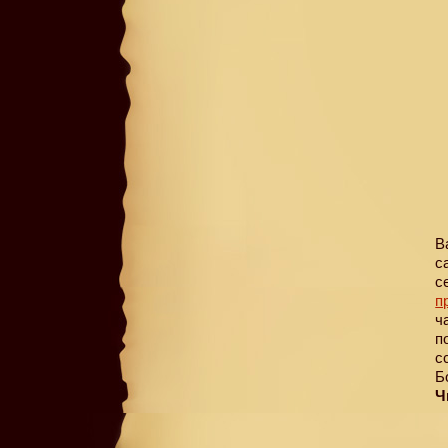
В
с
с
п
ч
п
с
Б
Ч