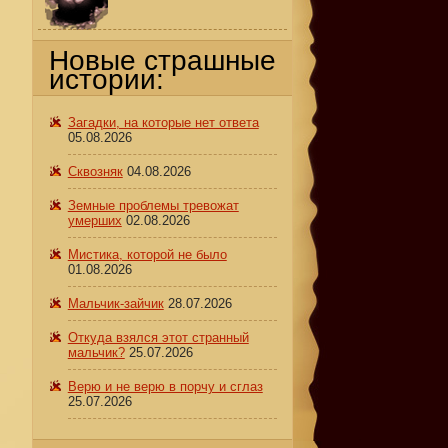
Новые страшные
истории:
Загадки, на которые нет ответа
05.08.2026
Сквозняк
04.08.2026
Земные проблемы тревожат
умерших
02.08.2026
Мистика, которой не было
01.08.2026
Мальчик-зайчик
28.07.2026
-
Откуда взялся этот странный
мальчик?
25.07.2026
Верю и не верю в порчу и сглаз
25.07.2026