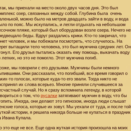
так, мы приехали на место около двух часов дня. Это был
омплекс озер, связанных между собой. Глубина была
очень
аленькой, можно было на метров двадцать зайти в воду, и вода
ыло по пояс. Мы искупались, и легли отдыхать на небольшом
есочном пляже, который был оборудован возле озера. Нечего не
редвещало беды. Вдруг раздались крики. Кто-то закричал, что
онет человек, и мы побежали посмотреть, что случилось. На
ерег вытащили тело человека, это был мужчина средних лет. Он
тонул. Его друзья пытались оказать ему помощь, выкачать воду
з легких, но это не помогло. Этот мужчина погиб.
озже, мы говорили с его друзьями. Мужчины были немного
ыпившими. Они рассказали, что погибший, все время говорил о
аких-то голосах, которые куда-то его звали. Тогда никто не
оспринял их слова всерьез. Многие приняли случившееся за
есчастный случай. Но я сразу вспомнила легенду, в которой
овориться о том, что
русалки
затягивают мужчин в воду, что бы
топить. Иногда, они делают это гипнозом, иногда люди слышат
енские голоса, которые их зовут. Мы уехали от туда, и после той
уткой истории, я решила никогда больше не купаться в праздник
а Ивана Купала.
о это еще не все. Еще одна жуткая история произошла на моих