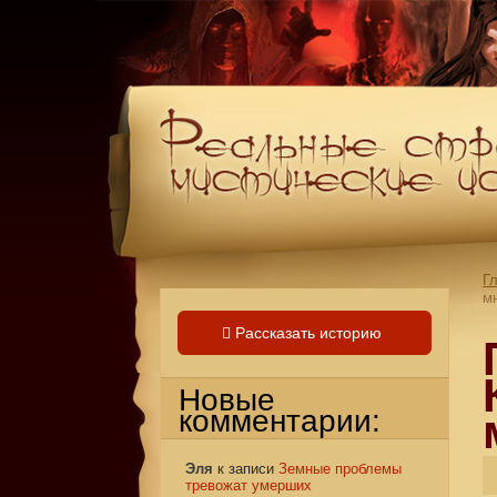
Г
м
Рассказать историю
Новые
комментарии:
Эля
к записи
Земные проблемы
тревожат умерших