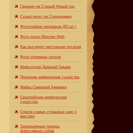
Гадание на Старый Новый год
Существует ли Слендермен
Фотографии призраков (50 шт.)
Фото кукол Monster High
Как выглядят настоящие русалки
Фото огромных пауков
Мифология Древней Греции
Японские мифические существа
Мифы Северной Америки
Европейские мифические
существа
Список самых страшных книг о
мистике
Запрещённые породы
агрессивных собак