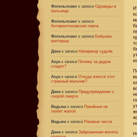
Фогельгезанг
к записи
Однажды в
И
больнице
к
м
Фогельгезанг
к записи
б
Антирентгеновская порча
п
Фогельгезанг
к записи
Бабушка-
п
вахтерша
т
б
Дана
к записи
Наперекор судьбе
у
и
Asya
к записи
Почему за дедом
следят?
П
в
Asya
к записи
Откуда взялся этот
странный мальчик?
к
в
Дана
к записи
Предупреждение о
н
скорой смерти
г
у
Ведьма
к записи
Покойные не
любят жалоб
ж
ж
Ведьма
к записи
Роковые числа
н
Дана
к записи
Заброшенная могила
Н
подруги