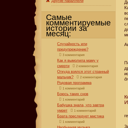
Другие параллели
Д
К
в
Самые
п
комментируемые
с
истории за
д
месяц:
м
Случайность или
А
предупреждение?
3 комментария
Как я вымолила маму у
П
смерти
2 комментария
д
Откуда взялся этот странный
и
мальчик?
2 комментария
д
Родовая программа
1 комментарий
Боюсь таких снов
К
1 комментарий
И
Бабушка знала, что завтра
умрет
1 комментарий
г
Брата преследует мистика
1 комментарий
З
Необычная музыка