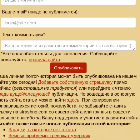
Ваш e-mail* (нигде не публикуется):
Текст комментария*:
*Все поля обязательны для заполнения. Соблюдайте,
пожалуйста,
правила сайта
.
Опубликовать
аша личная horror-история может быть опубликована на нашем
айте уже сегодня!
Добавьте собственную страшилку
прямо
ейчас (
регистрация не требуется
) или перейдите к чтению
редыдущей
/следующей
публикации. Не вошедшие в основную
асть сайта статьи можно найти
здесь
. При копировании
онравившихся историй, пожалуйста, не забывайте ставить
сылку на strashno.com со своего сайта или группы в соцсети.
ольшое спасибо за Вашу поддержку и участие в развитии сайта.
итайте также самые новые публикации в этой категории:
Загадки, на которые нет ответа
Земные проблемы тревожат умерших