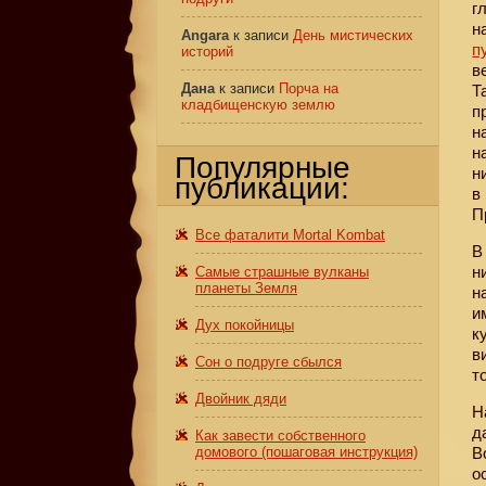
г
н
Angara
к записи
День мистических
п
историй
в
Дана
к записи
Порча на
Т
кладбищенскую землю
п
н
н
Популярные
н
публикации:
в
П
Все фаталити Mortal Kombat
В
н
Самые страшные вулканы
планеты Земля
н
и
Дух покойницы
к
в
Сон о подруге сбылся
т
Двойник дяди
Н
д
Как завести собственного
домового (пошаговая инструкция)
В
о