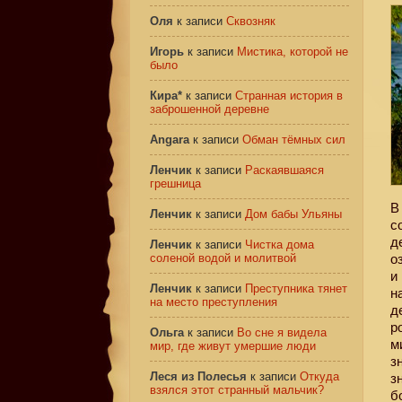
Оля
к записи
Сквозняк
Игорь
к записи
Мистика, которой не
было
Кира*
к записи
Странная история в
заброшенной деревне
Angara
к записи
Обман тёмных сил
Ленчик
к записи
Раскаявшаяся
грешница
В
Ленчик
к записи
Дом бабы Ульяны
с
д
Ленчик
к записи
Чистка дома
соленой водой и молитвой
о
и
Ленчик
к записи
Преступника тянет
н
на место преступления
д
р
Ольга
к записи
Во сне я видела
м
мир, где живут умершие люди
з
Леся из Полесья
к записи
Откуда
з
взялся этот странный мальчик?
б