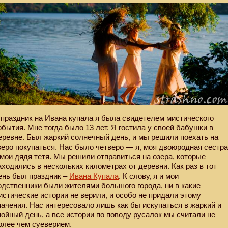
 праздник на Ивана купала я была свидетелем мистического
обытия. Мне тогда было 13 лет. Я гостила у своей бабушки в
еревне. Был жаркий солнечный день, и мы решили поехать на
зеро покупаться. Нас было четверо — я, моя двоюродная сестр
 мои дядя тетя. Мы решили отправиться на озера, которые
аходились в нескольких километрах от деревни. Как раз в тот
ень был праздник –
Ивана Купала
. К слову, я и мои
одственники были жителями большого города, ни в какие
истические истории не верили, и особо не придали этому
начения. Нас интересовало лишь как бы искупаться в жаркий и
нойный день, а все истории по поводу русалок мы считали не
олее чем суеверием.