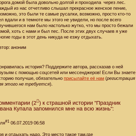
орога домой была довольно долгой и проходила
через лес.
аждый из нас отчетливо слышал прекрасное женское пение,
озможно, это были те самые русалки, возможно, просто кто-то
ел вдали и в темноте мы этого не увидели, но после всего
лучившегося нам было настолько жутко, что мы просто бежали
омой, хоть с нами и был пес. После этих двух случаев я уже
ногие годы в этот день никуда не езжу отдыхать.
втор: аноним
онравилась история? Поддержите автора, рассказав о ней
рузьям с помощью соцсетей или мессенджеров! Если Вы знаете
сторию получше, обязательно
присылайте её нам
(
регистрация
ля этого не требуется
).
омментарии (2
) к страшной истории "Праздник
вана Купала запомнился мне на всю жизнь":
#1
еля
06.07.2019 06:58
ря и отдыхать надо. Это место такое там,где