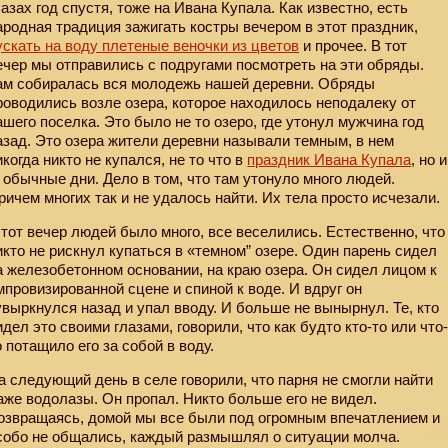
лазах год спустя, тоже на Ивана Купала. Как известно, есть
ародная традиция зажигать костры вечером в этот праздник,
ускать на воду плетеные веночки из цветов
и прочее. В тот
ечер мы отправились с подругами посмотреть на эти обряды.
ам собиралась вся молодежь нашей деревни. Обряды
роводились возле озера, которое находилось неподалеку от
ашего поселка. Это было не то озеро, где утонул мужчина год
азад. Это озера жители деревни называли темным, в нем
икогда никто не купался, не то что в
праздник Ивана Купала
, но и
обычные дни. Дело в том, что там утонуло много людей.
ричем многих так и не удалось найти. Их тела просто исчезали.
 тот вечер людей было много, все веселились. Естественно, что
икто не рискнул купаться в «темном” озере. Один парень сидел
а железобетонном основании, на краю озера. Он сидел лицом к
мпровизированной сцене и спиной к воде. И вдруг он
увыркнулся назад и упал вводу. И больше не вынырнул. Те, кто
идел это своими глазами, говорили, что как будто кто-то или что
о потащило его за собой в воду.
а следующий день в селе говорили, что парня не смогли найти
аже водолазы. Он пропал. Никто больше его не видел.
озвращаясь, домой мы все были под огромным впечатлением и
собо не общались, каждый размышлял о ситуации молча.