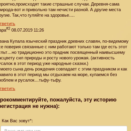
ероятно,происходят такие страшные случаи. Деревня-сама
рирода-вот и привольно там нечисти разной. А другие места
ругие. Так,что гуляйте на здоровье….
тветить
#2
ара
08.07.2019 11:26
вана Купала языческий праздник древних славян, по-видемому
се поверия связанные с ним работают только там где есть этот
ульт…но традиционно это прадник посвященный наивысшему
асцвету сил природы и росту нового урожая. (активность
усалок в этот период уже народные сказки.)
 моего сына день рождения совпадает с этим праздником и как
равило в этот период мы отдыхаем на море, купаемся без
роблем и русалок…тьфу-тьфу.
тветить
рокомментируйте, пожалуйста, эту историю
регистрация не нужна):
Как Вас зовут*: