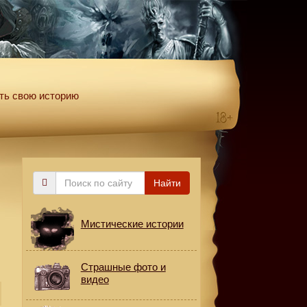
ть свою историю
Поиск
Найти
по
сайту
Мистические истории
Страшные фото и
видео