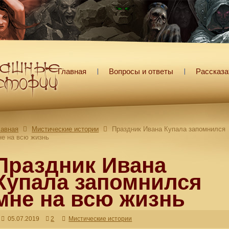
Главная
Вопросы и ответы
Рассказа
лавная
Мистические истории
Праздник Ивана Купала запомнился
не на всю жизнь
Праздник Ивана
Купала запомнился
мне на всю жизнь
05.07.2019
2
Мистические истории