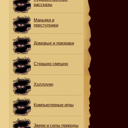
рассказы
Маньяки и
преступники
Домовые и призраки
Страшно смешно
Хэллоуин
Компьютерные игры
Звери и силы природы