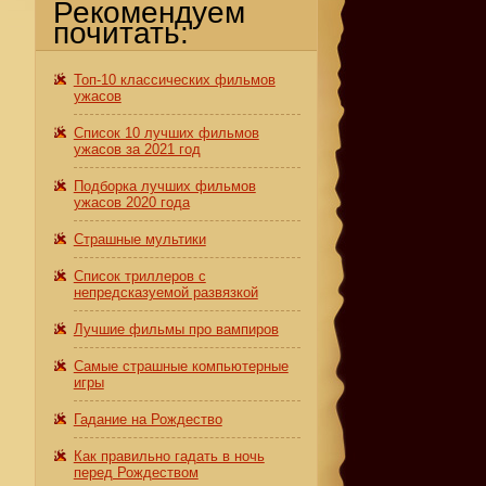
Рекомендуем
почитать:
Топ-10 классических фильмов
ужасов
Список 10 лучших фильмов
ужасов за 2021 год
Подборка лучших фильмов
ужасов 2020 года
Страшные мультики
Список триллеров с
непредсказуемой развязкой
Лучшие фильмы про вампиров
Самые страшные компьютерные
игры
Гадание на Рождество
Как правильно гадать в ночь
перед Рождеством