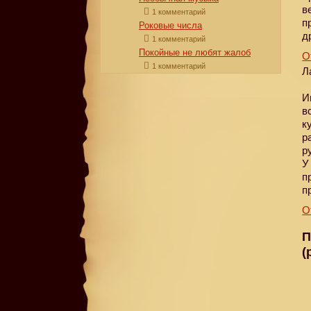
в
1 комментарий
п
Роковые числа
д
1 комментарий
Покойные не любят жалоб
О
1 комментарий
Л
И
в
к
р
р
У
п
п
О
П
(