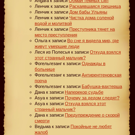
Angara
к записи
Обман тёмных сил
Ленчик
к записи
Раскаявшаяся грешница
Ленчик
к записи
Дом бабы Ульяны
Ленчик
к записи
Чистка дома соленой
водой и молитвой
Ленчик
к записи
Преступника тянет на
место преступления
Ольга
к записи
Во сне я видела мир, где
живут умершие люди
Леся из Полесья
к записи
Откуда взялся
этот странный мальчик?
Фогельгезанг
к записи
Однажды в
больнице
Фогельгезанг
к записи
Антирентгеновская
порча
Фогельгезанг
к записи
Бабушка-вахтерша
Дана
к записи
Наперекор судьбе
Asya
к записи
Почему за дедом следят?
Asya
к записи
Откуда взялся этот
странный мальчик?
Дана
к записи
Предупреждение о скорой
смерти
Ведьма
к записи
Покойные не любят
жалоб