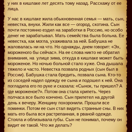
у них в кишлаке лет десять тому назад. Расскажу от ее
лица.
У нас в кишлаке жила обыкновенная семья — мать, сын,
невестка, внуки. Жили как все — огород, скотина. Сын
почти постоянно ездил на заработки в Россию, но особо
денег не зарабатывал. Мать семейства была больна. Ее
невестка, как могла, ухаживала за ней. Бабушка не
жаловалась ни на что. Но однажды, днем говорит: «Эх,
мороженого бы сейчас». На ее слова никто не обратил
внимания, на
улице зима, откуда в кишлаке может быть
мороженое. Но ночью больной стало хуже. Она дышала
тяжело и часто. Невестка позвала родных (сын был в
России). Бабушка стала бредить, позвала сына. Кто-то
из соседей надел одежду ее сына и подошел к ней. Она
погладила его по руке и сказала: «Сынок, ты пришел? А
где мороженое?». Потом она стала хрипеть. Через
полчаса все было кончено. Сын прилетел на другой
день к вечеру. Женщину похоронили. Прошли все
поминки. Потом ее сын стал видеть странные сны. В них
мать его была вся растрепанная, в рваной одежде.
Стояла и облизывала губы. Сын не понимал, почему он
видит ее такой. Что же делать?