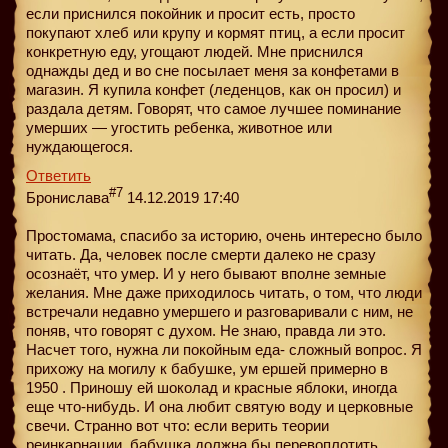
если приснился покойник и просит есть, просто
покупают хлеб или крупу и кормят птиц, а если просит
конкретную еду, угощают людей. Мне приснился
однажды дед и во сне посылает меня за конфетами в
магазин. Я купила конфет (леденцов, как он просил) и
раздала детям. Говорят, что самое лучшее поминание
умерших — угостить ребенка, животное или
нуждающегося.
Ответить
#7
Бронислава
14.12.2019 17:40
Простомама, спасибо за историю, очень интересно было
читать. Да, человек после смерти далеко не сразу
осознаёт, что умер. И у него бывают вполне земные
желания. Мне даже приходилось читать, о том, что люди
встречали недавно умершего и разговаривали с ним, не
поняв, что говорят с духом. Не знаю, правда ли это.
Насчет того, нужна ли покойным еда- сложный вопрос. Я
прихожу на могилу к бабушке, ум ершей примерно в
1950 . Приношу ей шоколад и красные яблоки, иногда
еще что-нибудь. И она любит святую воду и церковные
свечи. Странно вот что: если верить теории
реинкарнации, бабушка должна бы перевоплотить