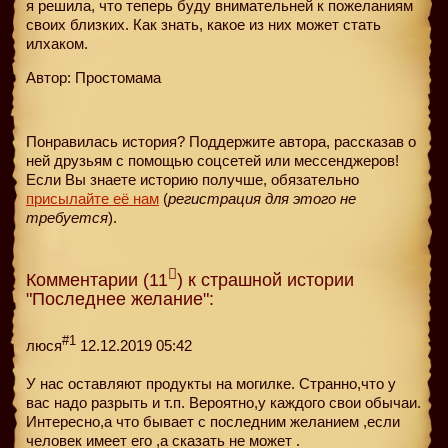
я решила, что теперь буду внимательней к пожеланиям
своих близких. Как знать, какое из них может стать
илхаком.
Автор: Простомама
Понравилась история? Поддержите автора, рассказав о
ней друзьям с помощью соцсетей или мессенджеров!
Если Вы знаете историю получше, обязательно
присылайте её нам
(
регистрация для этого не
требуется
).
Комментарии (11
) к страшной истории
"Последнее желание":
#1
люся
12.12.2019 05:42
У нас оставляют продукты на могилке. Странно,что у
вас надо разрыть и т.п. Вероятно,у каждого свои обычаи.
Интересно,а что бывает с последним желанием ,если
человек имеет его ,а сказать не может .