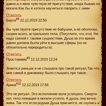
давно,а я явно чувствую её присутствие, когда бываю на
могиле.Как бы я хотела научиться говорить с ними
Ответить
#8
Берта
22.12.2019 22:50
Вы чувствуете присутствие не бабушки, а её оболочки,
скорее всего, астрального тела. (Погуглите, что это). Не
надо связей с такими сущностями. Душа за это время
давно должна была уйти в высшие сферы (но не
обязательно переродиться).
Ответить
#9
Простомама
12.12.2019 12:24
Знаете,я раньше и не слышала про такой ритуал.Так что
мне самой в диковинку было слышать про такое.
Ответить
#10
Арина
12.12.2019 17:56
Это не ритуал. Это исполнение воли усопшего. Смерти
нет, тело лежащее в могиле усопло. А душа, она вечно
жива. Так что если родная Душа приснится, не скупись и