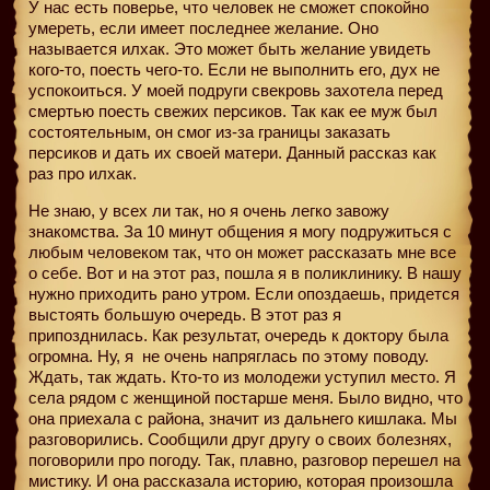
У нас есть поверье, что человек не сможет спокойно
умереть, если имеет последнее желание. Оно
называется илхак. Это может быть желание увидеть
кого-то, поесть чего-то. Если не выполнить его, дух не
успокоиться. У моей подруги свекровь захотела перед
смертью поесть свежих персиков. Так как ее муж был
состоятельным, он смог из-за границы заказать
персиков и дать их своей матери. Данный рассказ как
раз про илхак.
Не знаю, у всех ли так, но я очень легко завожу
знакомства. За 10 минут общения я могу подружиться с
любым человеком так, что он может рассказать мне все
о себе. Вот и на этот раз, пошла я в поликлинику. В нашу
нужно приходить рано утром. Если опоздаешь, придется
выстоять большую очередь. В этот раз я
припозднилась. Как результат, очередь к доктору была
огромна. Ну, я
не очень напряглась по этому поводу.
Ждать, так ждать. Кто-то из молодежи уступил место. Я
села рядом с женщиной постарше меня. Было видно, что
она приехала с района, значит из дальнего кишлака. Мы
разговорились. Сообщили друг другу о своих болезнях,
поговорили про погоду. Так, плавно, разговор перешел на
мистику. И она рассказала историю, которая произошла