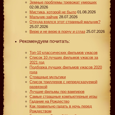
Земные проблемы тревожат умерших
02.08.2026
Мистика, которой не было
01.08.2026
Мальчик-зайчик
28.07.2026
Откуда взялся этот странный мальчик?
25.07.2026
Верю и не верю в порчу и сглаз
25.07.2026
Рекомендуем почитать:
Топ-10 классических фильмов ужасов
Список 10 лучших фильмов ужасов за
2021 год
Подборка лучших фильмов ужасов 2020
года
Страшные мультики
Список триллеров с непредсказуемой
развязкой
Лучшие фильмы про вампиров
Самые страшные компьютерные игры
Гадание на Рождество
Как правильно гадать в ночь перед
Рождеством