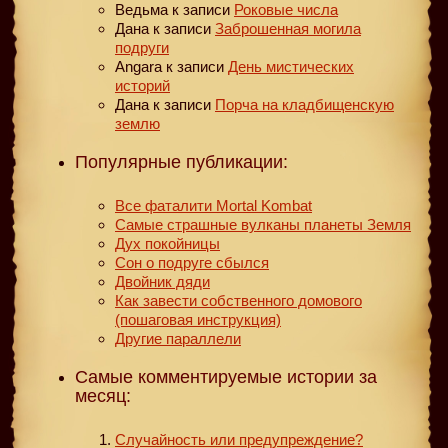
Ведьма
к записи
Роковые числа
Дана
к записи
Заброшенная могила
подруги
Angara
к записи
День мистических
историй
Дана
к записи
Порча на кладбищенскую
землю
Популярные публикации:
Все фаталити Mortal Kombat
Самые страшные вулканы планеты Земля
Дух покойницы
Сон о подруге сбылся
Двойник дяди
Как завести собственного домового
(пошаговая инструкция)
Другие параллели
Самые комментируемые истории за
месяц:
Случайность или предупреждение?