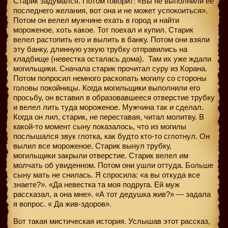
Старик задумался. Потом говорит: «Вы не выполнили ее
последнего желания, вот она и не может успокоиться».
Потом он велел мужчине ехать в город и найти
мороженое, хоть какое. Тот поехал и купил. Старик
велел растопить его и вылить в банку. Потом они взяли
эту банку, длинную узкую трубку отправились на
кладбище (невестка осталась дома).
Там их уже ждали
могильщики. Сначала старик прочитал суру из Корана.
Потом попросил немного раскопать могилу со стороны
головы покойницы. Когда могильщики выполнили его
просьбу, он вставил в образовавшееся отверстие трубку
и велел лить туда мороженое. Мужчина так и сделал.
Когда он лил, старик, не переставая, читал молитву. В
какой-то момент сыну показалось, что из могилы
послышался звук глотка, как будто кто-то сглотнул. Он
вылил все мороженое. Старик вынул трубку,
могильщики закрыли отверстие. Старик велел им
молчать об увиденном. Потом они ушли оттуда. Больше
сыну мать не снилась. Я спросила: «а вы откуда все
знаете?». «Да невестка та моя подруга. Ей муж
рассказал, а она мне». «А тот дедушка жив?» — задала
я вопрос. « Да жив-здоров».
Вот такая мистическая история. Услышав этот рассказ,