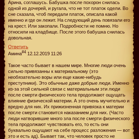
Арина, соглашусь. Бабушка после похорон снилась
одной из дочерей, и ругала, что не тот платок одели. Во
сне сказала, чтоб передали платок, описала какой
именно и где он лежит. На следующий день повязали его
на крест. Или закопали. Подробности не помню. Но
относили на кладбище. После этого бабушка снилась
довольная.
Ответить
#4
Амина
12.12.2019 11:26
Такое часто бывает в нашем мире. Многие люди очень
сильно привязанны к материальному (это
необязательно воры или еще какие-нибудь
преступники). Это обычные даже добрые люди. Именно
из-за этой сильной связи с материальным эти люди
после смерти физического тела продолжают ощущать
влияние физической материи. А это очень мучительно и
вредно для них. Их прижизненная привязка к материи
после смерти становится наказанием для них. (Часто
люди натворившие много зла после смерти физического
тела продолжают чувствовать его, то есть они
буквально ощущают на себе процесс разложения — вот
это и есть ад). Бывает так, что человек просто не