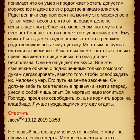
понимает что он умер и продолжает хотеть допустим
мороженое и даже во сне родственникам является.
Родственники ему приносят на могилу это мороженое и
тут он может осознать что он на самом деле не
испытывает потребности в мороженом, потому что у
него нет больше тела и после этого успокаивается. Ему
может быть даже стыдно потом за то что тревожил
родственников по такому пустяку. Мертвым не нужна
еда или вещи живых. У мертвых может остаться только
привычка желать пищи живых, но она для них
бесполезна. Они не ощущают ее вкуса. Все эти
языческие обычаи с подношениями только помогают
духам деградировать, вместо того, чтобы освобрждать
их. Человек умер. Его путь на земле закончен. Он
должен забыть все телесные привычки и идти вперед,
унеся с собой лишь опыт. За мертвых надо молиться
Господу, прося его освободить их, а не кормить ворон на
кладбище. Лучше нуждающимся эту еду отдать.
Ответить
#5
люся
13.12.2019 18:58
Не первый раз слышу мнение,что покойные могут не
понимать свою смерть. Можно согласиться ,что в