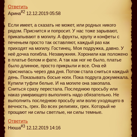
Ответить
#2
Арина
12.12.2019 05:58
Если имеет, а сказать не может, или родных никого
рядом. Приснится и попросит. У нас тоже зарывают,
прикапывают в могилу. А фрукты, крупу и конфеты с
печеньем просто так оставляют, каждый раз как
приходят на могилу. Гостинец. Моя подружка, давно. У
неё дочка погибла. Незамужняя. Хоронили как положено
в платье белом и фате. А так как ног не было, платье
было длинное, просто прикрыли и все. Она ей
приснилась через два дня. Потом стала сниться каждый
день. Показывать босые ноги. Пока подруга докумекала.
Купили туфли белые. И на могиле она закопала.
Сниться сразу перестала. Последнюю просьбу или
наказ умирающего выполнять надо обязательно. Не
выполнить последнюю просьбу или волю уходящего в
вечность, грех. Во всех религиях, грех. Который не
прощают ни силы светлые, ни силы темные.
Ответить
#3
Нюша
12.12.2019 14:16