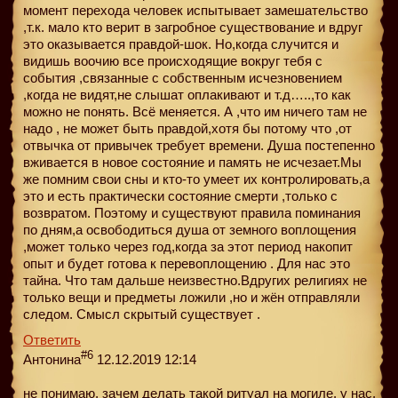
момент перехода человек испытывает замешательство
,т.к. мало кто верит в загробное существование и вдруг
это оказывается правдой-шок. Но,когда случится и
видишь воочию все происходящие вокруг тебя с
события ,связанные с собственным исчезновением
,когда не видят,не слышат оплакивают и т.д…..,то как
можно не понять. Всё меняется. А ,что им ничего там не
надо , не может быть правдой,хотя бы потому что ,от
отвычка от привычек требует времени. Душа постепенно
вживается в новое состояние и память не исчезает.Мы
же помним свои сны и кто-то умеет их контролировать,а
это и есть практически состояние смерти ,только с
возвратом. Поэтому и существуют правила поминания
по дням,а освободиться душа от земного воплощения
,может только через год,когда за этот период накопит
опыт и будет готова к перевоплощению . Для нас это
тайна. Что там дальше неизвестно.Вдругих религиях не
только вещи и предметы ложили ,но и жён отправляли
следом. Смысл скрытый существует .
Ответить
#6
Антонина
12.12.2019 12:14
не понимаю, зачем делать такой ритуал на могиле. у нас,